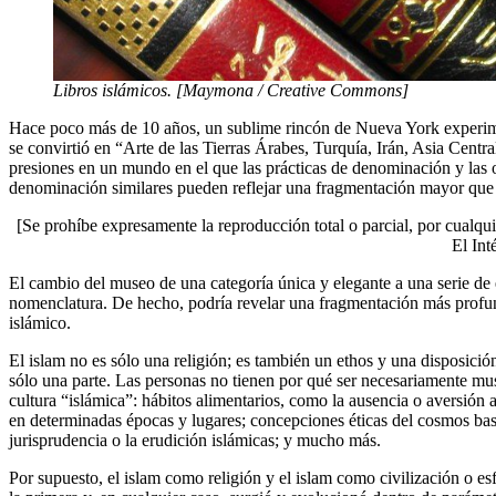
Libros islámicos. [Maymona / Creative Commons]
Hace poco más de 10 años, un sublime rincón de Nueva York experime
se convirtió en “Arte de las Tierras Árabes, Turquía, Irán, Asia Centr
presiones en un mundo en el que las prácticas de denominación y las 
denominación similares pueden reflejar una fragmentación mayor que 
[Se prohíbe expresamente la reproducción total o parcial, por cualqui
El Int
El cambio del museo de una categoría única y elegante a una serie d
nomenclatura. De hecho, podría revelar una fragmentación más profund
islámico.
El islam no es sólo una religión; es también un ethos y una disposición
sólo una parte. Las personas no tienen por qué ser necesariamente m
cultura “islámica”: hábitos alimentarios, como la ausencia o aversión al
en determinadas épocas y lugares; concepciones éticas del cosmos basada
jurisprudencia o la erudición islámicas; y mucho más.
Por supuesto, el islam como religión y el islam como civilización o esf