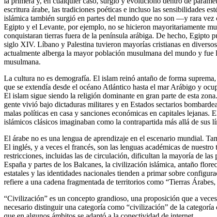
la primera y, en cualquier caso, surgió y evolucionó dentro de parámet
escritura árabe, las tradiciones poéticas e incluso las sensibilidades e
islámica también surgió en partes del mundo que no son —y rara ve
Egipto y el Levante, por ejemplo, no se hicieron mayoritariamente mu
conquistaran tierras fuera de la península arábiga. De hecho, Egipto
siglo XIV. Líbano y Palestina tuvieron mayorías cristianas en diverso
actualmente alberga la mayor población musulmana del mundo y fue 
musulmana.
La cultura no es demografía. El islam reinó antaño de forma suprema, 
que se extendía desde el océano Atlántico hasta el mar Arábigo y ocu
El islam sigue siendo la religión dominante en gran parte de esta zon
gente vivió bajo dictaduras militares y en Estados sectarios bombarde
malas políticas en casa y sanciones económicas en capitales lejanas. E
islámicos clásicos imaginaban como la contrapartida más allá de sus lí
El árabe no es una lengua de aprendizaje en el escenario mundial. Tam
El inglés, y a veces el francés, son las lenguas académicas de nuestr
restricciones, incluidas las de circulación, dificultan la mayoría de la
España y partes de los Balcanes, la civilización islámica, antaño flore
estatales y las identidades nacionales tienden a primar sobre config
refiere a una cadena fragmentada de territorios como “Tierras Árabes, 
“Civilización” es un concepto grandioso, una proposición que a veces
necesario distinguir una categoría como “civilización” de la categor
que en algunos ámbitos se adaptó a la conectividad de internet.