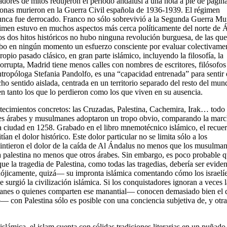
adores de mitos redujeron el periodo andalusí a una nota a pie de página
rsonas murieron en la Guerra Civil española de 1936-1939. El régimen
 nunca fue derrocado. Franco no sólo sobrevivió a la Segunda Guerra Mu
égimen estuvo en muchos aspectos más cerca políticamente del norte de Á
s dos hitos históricos no hubo ninguna revolución burguesa, de las qu
ubo en ningún momento un esfuerzo consciente por evaluar colectivamen
opio pasado clásico, en gran parte islámico, incluyendo la filosofía, la
rrupta, Madrid tiene menos calles con nombres de escritores, filósofos
tropóloga Stefania Pandolfo, es una “capacidad entrenada” para sentir 
cho sentido aislada, centrada en un territorio separado del resto del mun
ten tanto los que lo perdieron como los que viven en su ausencia.
ntecimientos concretos: las Cruzadas, Palestina, Cachemira, Irak… todo 
uales árabes y musulmanes adoptaron un tropo obvio, comparando la mar
 ciudad en 1258. Grabado en el libro mnemotécnico islámico, el recue
ían el dolor histórico. Este dolor particular no se limita sólo a los
sintieron el dolor de la caída de Al Ándalus no menos que los musulma
ia palestina no menos que otros árabes. Sin embargo, es poco probable q
ue la tragedia de Palestina, como todas las tragedias, debería ser eviden
adójicamente, quizá— su impronta islámica comentando cómo los israelí
e surgió la civilización islámica. Si los conquistadores ignoran a veces l
anes o quienes comparten ese manantial— conocen demasiado bien el d
— con Palestina sólo es posible con una conciencia subjetiva de, y otra
 islámica, el islam cuenta con sólidas tradiciones literarias en un puñado