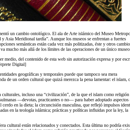
ntó un cambio ontológico. El ala de Arte islámico del Museo Metropo
al y Asia Meridional tardía”. Aunque los museos se enfrentan a fuertes
opciones semánticas están cada vez más politizadas, éste y otros cambio
va mucho más allá de los límites de las operaciones de un único museo
er medio, del contenido de esta web sin autorización expresa y por escr
érprete Digital]
e entidades geográficas y temporales puede que tampoco sea mera
a de un orden cultural que quizá merezca la pena lamentar: el islam, 
 culturales, incluso una “civilización”, de la que el islam como religión
usulmanas —devotas, practicantes o no— para haber adoptado aspectos 
 cerdo en la dieta; la circuncisión masculina, que reflejó impulsos ident
s en la teología islámica; prácticas y políticas influidas por la ley, la
era cultural están relacionados y conectados. Esta última no podría exist