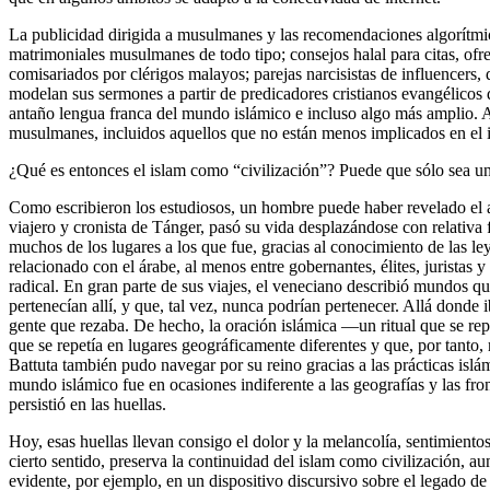
La publicidad dirigida a musulmanes y las recomendaciones algorítmica
matrimoniales musulmanes de todo tipo; consejos halal para citas, ofr
comisariados por clérigos malayos; parejas narcisistas de influencers,
modelan sus sermones a partir de predicadores cristianos evangélicos d
antaño lengua franca del mundo islámico e incluso algo más amplio
musulmanes, incluidos aquellos que no están menos implicados en el 
¿Qué es entonces el islam como “civilización”? Puede que sólo sea un 
Como escribieron los estudiosos, un hombre puede haber revelado el al
viajero y cronista de Tánger, pasó su vida desplazándose con relativa 
muchos de los lugares a los que fue, gracias al conocimiento de las leyes
relacionado con el árabe, al menos entre gobernantes, élites, juristas 
radical. En gran parte de sus viajes, el veneciano describió mundos 
pertenecían allí, y que, tal vez, nunca podrían pertenecer. Allá donde
gente que rezaba. De hecho, la oración islámica —un ritual que se repe
que se repetía en lugares geográficamente diferentes y que, por tanto,
Battuta también pudo navegar por su reino gracias a las prácticas islám
mundo islámico fue en ocasiones indiferente a las geografías y las fron
persistió en las huellas.
Hoy, esas huellas llevan consigo el dolor y la melancolía, sentimiento
cierto sentido, preserva la continuidad del islam como civilización, a
evidente, por ejemplo, en un dispositivo discursivo sobre el legado 