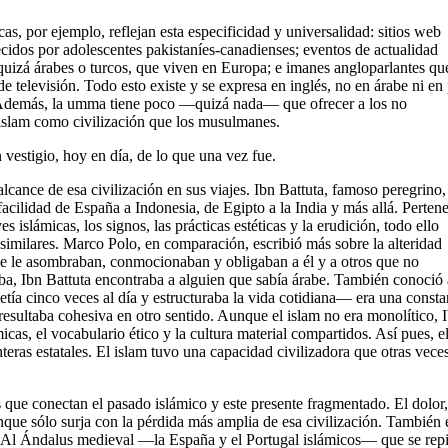
s, por ejemplo, reflejan esta especificidad y universalidad: sitios web
ecidos por adolescentes pakistaníes-canadienses; eventos de actualidad
 quizá árabes o turcos, que viven en Europa; e imanes angloparlantes qu
e televisión. Todo esto existe y se expresa en inglés, no en árabe ni en 
. Además, la umma tiene poco —quizá nada— que ofrecer a los no
islam como civilización que los musulmanes.
vestigio, hoy en día, de lo que una vez fue.
cance de esa civilización en sus viajes. Ibn Battuta, famoso peregrino,
facilidad de España a Indonesia, de Egipto a la India y más allá. Pertene
 islámicas, los signos, las prácticas estéticas y la erudición, todo ello
y similares. Marco Polo, en comparación, escribió más sobre la alteridad
que le asombraban, conmocionaban y obligaban a él y a otros que no
 iba, Ibn Battuta encontraba a alguien que sabía árabe. También conoció 
tía cinco veces al día y estructuraba la vida cotidiana— era una consta
 resultaba cohesiva en otro sentido. Aunque el islam no era monolítico, 
icas, el vocabulario ético y la cultura material compartidos. Así pues, e
teras estatales. El islam tuvo una capacidad civilizadora que otras vece
s que conectan el pasado islámico y este presente fragmentado. El dolor
unque sólo surja con la pérdida más amplia de esa civilización. También 
de Al Ándalus medieval —la España y el Portugal islámicos— que se repi