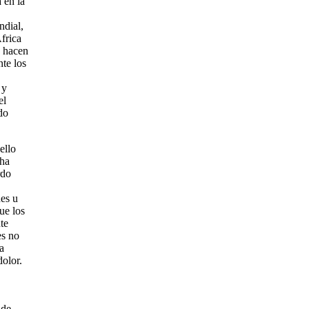
 en la
ndial,
frica
e hacen
te los
 y
el
do
ello
cha
rdo
nes u
ue los
te
es no
a
olor.
 de