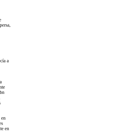
e
persa,
cía a
a
nte
Ibn
l
s
, en
es
te en