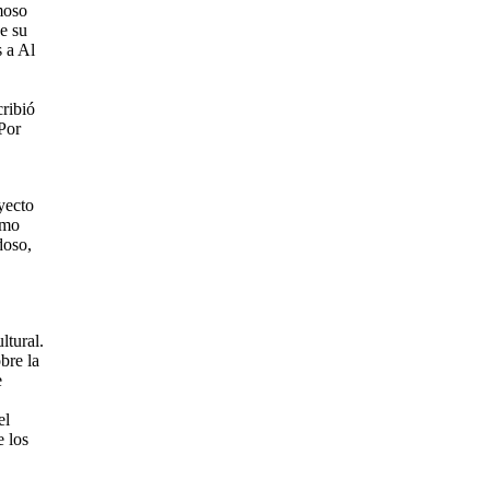
amoso
e su
 a Al
cribió
 Por
yecto
omo
doso,
ltural.
bre la
e
el
e los