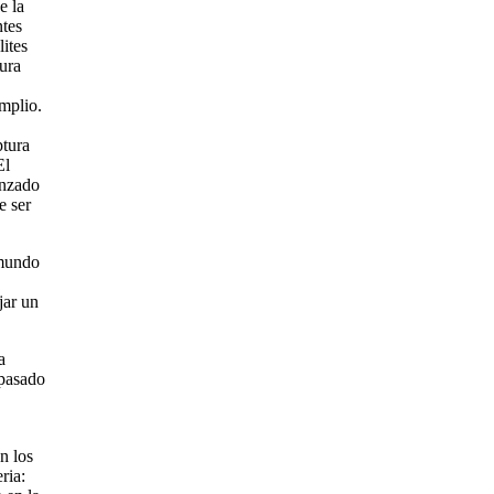
e la
ntes
lites
tura
mplio.
ptura
El
anzado
e ser
 mundo
jar un
a
 pasado
n los
ria: