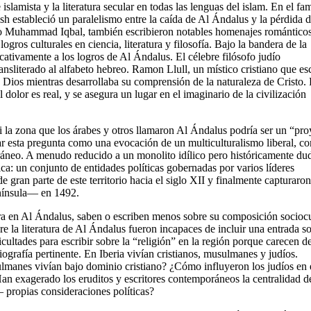
 e islamista y la literatura secular en todas las lenguas del islam. En el f
estableció un paralelismo entre la caída de Al Ándalus y la pérdida d
ico Muhammad Iqbal, también escribieron notables homenajes románticos
ros culturales en ciencia, literatura y filosofía. Bajo la bandera de la
cativamente a los logros de Al Ándalus. El célebre filósofo judío
nsliterado al alfabeto hebreo. Ramon Llull, un místico cristiano que es
e Dios mientras desarrollaba su comprensión de la naturaleza de Cristo.
dolor es real, y se asegura un lugar en el imaginario de la civilización
si la zona que los árabes y otros llamaron Al Ándalus podría ser un “pro
tar esta pregunta como una evocación de un multiculturalismo liberal, c
ráneo. A menudo reducido a un monolito idílico pero históricamente du
ca: un conjunto de entidades políticas gobernadas por varios líderes
 gran parte de este territorio hacia el siglo XII y finalmente capturaron
nínsula— en 1492.
erra en Al Ándalus, saben o escriben menos sobre su composición sociocu
e la literatura de Al Ándalus fueron incapaces de incluir una entrada so
ficultades para escribir sobre la “religión” en la región porque carecen d
ografía pertinente. En Iberia vivían cristianos, musulmanes y judíos.
manes vivían bajo dominio cristiano? ¿Cómo influyeron los judíos en 
Han exagerado los eruditos y escritores contemporáneos la centralidad d
propias consideraciones políticas?