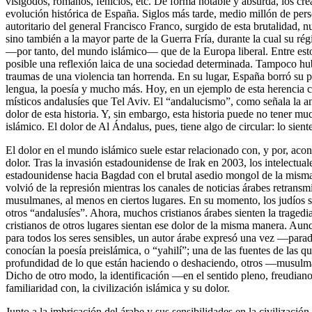
visigodos, romanos, fenicios, etc. De forma notable y absurda, los cre
evolución histórica de España. Siglos más tarde, medio millón de pe
autoritario del general Francisco Franco, surgido de esta brutalidad,
sino también a la mayor parte de la Guerra Fría, durante la cual su r
—por tanto, del mundo islámico— que de la Europa liberal. Entre esto
posible una reflexión laica de una sociedad determinada. Tampoco h
traumas de una violencia tan horrenda. En su lugar, España borró su pr
lengua, la poesía y mucho más. Hoy, en un ejemplo de esta herencia co
místicos andalusíes que Tel Aviv. El “andalucismo”, como señala la an
dolor de esta historia. Y, sin embargo, esta historia puede no tener mu
islámico. El dolor de Al Ándalus, pues, tiene algo de circular: lo sien
El dolor en el mundo islámico suele estar relacionado con, y por, aco
dolor. Tras la invasión estadounidense de Irak en 2003, los intelect
estadounidense hacia Bagdad con el brutal asedio mongol de la misma
volvió de la represión mientras los canales de noticias árabes retransmit
musulmanes, al menos en ciertos lugares. En su momento, los judíos 
otros “andalusíes”. Ahora, muchos cristianos árabes sienten la traged
cristianos de otros lugares sientan ese dolor de la misma manera. Aunq
para todos los seres sensibles, un autor árabe expresó una vez —par
conocían la poesía preislámica, o “yahilí”; una de las fuentes de las qu
profundidad de lo que están haciendo o deshaciendo, otros —musulm
Dicho de otro modo, la identificación —en el sentido pleno, freudiano
familiaridad con, la civilización islámica y su dolor.
Junto a la imbricación del árabe y sus sensibilidades en la civilización