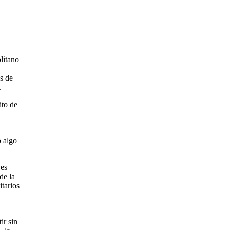
litano
s de
.
ito de
o algo
 es
de la
itarios
ir sin