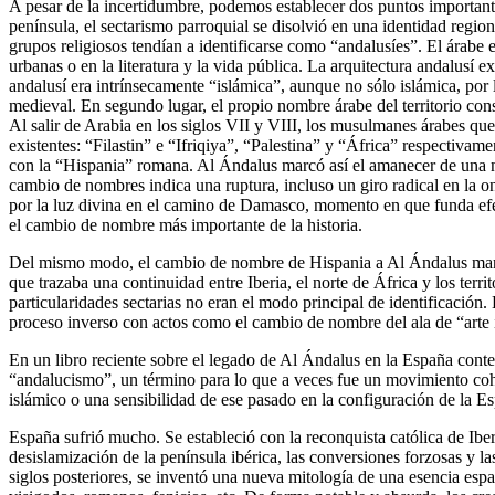
A pesar de la incertidumbre, podemos establecer dos puntos important
península, el sectarismo parroquial se disolvió en una identidad regi
grupos religiosos tendían a identificarse como “andalusíes”. El árabe e
urbanas o en la literatura y la vida pública. La arquitectura andalusí e
andalusí era intrínsecamente “islámica”, aunque no sólo islámica, po
medieval. En segundo lugar, el propio nombre árabe del territorio con
Al salir de Arabia en los siglos VII y VIII, los musulmanes árabes que
existentes: “Filastin” e “Ifriqiya”, “Palestina” y “África” respectiva
con la “Hispania” romana. Al Ándalus marcó así el amanecer de una nu
cambio de nombres indica una ruptura, incluso un giro radical en la o
por la luz divina en el camino de Damasco, momento en que funda efect
el cambio de nombre más importante de la historia.
Del mismo modo, el cambio de nombre de Hispania a Al Ándalus mar
que trazaba una continuidad entre Iberia, el norte de África y los ter
particularidades sectarias no eran el modo principal de identificación.
proceso inverso con actos como el cambio de nombre del ala de “arte
En un libro reciente sobre el legado de Al Ándalus en la España con
“andalucismo”, un término para lo que a veces fue un movimiento co
islámico o una sensibilidad de ese pasado en la configuración de la 
España sufrió mucho. Se estableció con la reconquista católica de Iberi
desislamización de la península ibérica, las conversiones forzosas y 
siglos posteriores, se inventó una nueva mitología de una esencia espa