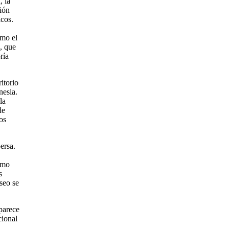
, la
ción
cos.
omo el
, que
ría
itorio
nesia.
la
de
os
ersa.
como
s
seo se
parece
cional