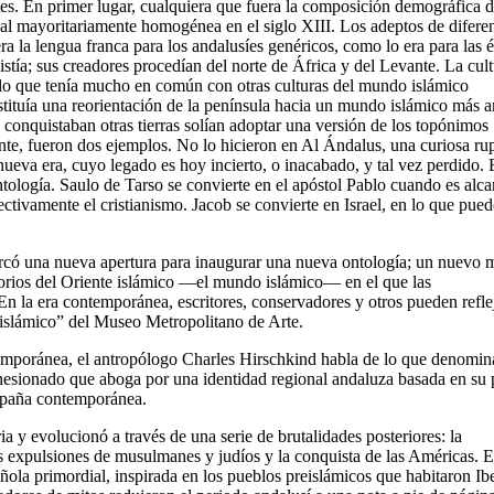
es. En primer lugar, cualquiera que fuera la composición demográfica d
onal mayoritariamente homogénea en el siglo XIII. Los adeptos de difere
ra la lengua franca para los andalusíes genéricos, como lo era para las é
xistía; sus creadores procedían del norte de África y del Levante. La cul
r lo que tenía mucho en común con otras culturas del mundo islámico
stituía una reorientación de la península hacia un mundo islámico más a
 conquistaban otras tierras solían adoptar una versión de los topónimos
mente, fueron dos ejemplos. No lo hicieron en Al Ándalus, una curiosa ru
eva era, cuyo legado es hoy incierto, o inacabado, y tal vez perdido. 
ntología. Saulo de Tarso se convierte en el apóstol Pablo cuando es alc
ivamente el cristianismo. Jacob se convierte en Israel, en lo que pued
có una nueva apertura para inaugurar una nueva ontología; un nuevo
ritorios del Oriente islámico —el mundo islámico— en el que las
 En la era contemporánea, escritores, conservadores y otros pueden refle
 islámico” del Museo Metropolitano de Arte.
temporánea, el antropólogo Charles Hirschkind habla de lo que denomin
hesionado que aboga por una identidad regional andaluza basada en su
España contemporánea.
a y evolucionó a través de una serie de brutalidades posteriores: la
las expulsiones de musulmanes y judíos y la conquista de las Américas. E
ñola primordial, inspirada en los pueblos preislámicos que habitaron Ibe