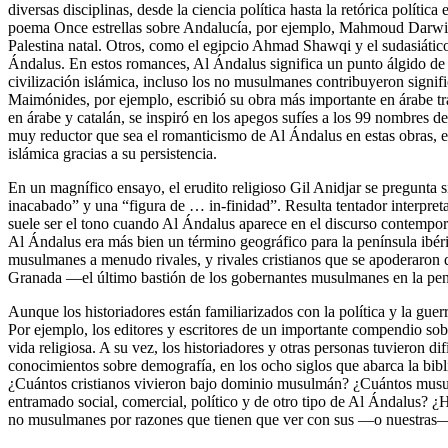
diversas disciplinas, desde la ciencia política hasta la retórica política
poema Once estrellas sobre Andalucía, por ejemplo, Mahmoud Darwish 
Palestina natal. Otros, como el egipcio Ahmad Shawqi y el sudasiát
Ándalus. En estos romances, Al Ándalus significa un punto álgido de log
civilización islámica, incluso los no musulmanes contribuyeron signifi
Maimónides, por ejemplo, escribió su obra más importante en árabe tra
en árabe y catalán, se inspiró en los apegos sufíes a los 99 nombres d
muy reductor que sea el romanticismo de Al Ándalus en estas obras, el 
islámica gracias a su persistencia.
En un magnífico ensayo, el erudito religioso Gil Anidjar se pregunta 
inacabado” y una “figura de … in-finidad”. Resulta tentador interpre
suele ser el tono cuando Al Ándalus aparece en el discurso contempo
Al Ándalus era más bien un término geográfico para la península ibéri
musulmanes a menudo rivales, y rivales cristianos que se apoderaron de
Granada —el último bastión de los gobernantes musulmanes en la pe
Aunque los historiadores están familiarizados con la política y la gu
Por ejemplo, los editores y escritores de un importante compendio sobr
vida religiosa. A su vez, los historiadores y otras personas tuvieron di
conocimientos sobre demografía, en los ocho siglos que abarca la bibli
¿Cuántos cristianos vivieron bajo dominio musulmán? ¿Cuántos musul
entramado social, comercial, político y de otro tipo de Al Ándalus? ¿
no musulmanes por razones que tienen que ver con sus —o nuestras— 