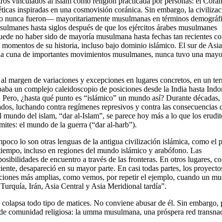
ros vinculados al islam como religión practicada por personas: el Corán
stéticas inspiradas en una cosmovisión coránica. Sin embargo, la civiliza
z o nunca fueron— mayoritariamente musulmanas en términos demográfi
sulmanes hasta siglos después de que los ejércitos árabes musulmanes
 puede no haber sido de mayoría musulmana hasta fechas tan recientes c
s momentos de su historia, incluso bajo dominio islámico. El sur de Asia
la cuna de importantes movimientos musulmanes, nunca tuvo una mayo
al margen de variaciones y excepciones en lugares concretos, en un terr
paba un complejo caleidoscopio de posiciones desde la India hasta Indo
a. Pero, ¿hasta qué punto es “islámico” un mundo así? Durante décadas, 
ados, luchando contra regímenes represivos y contra las consecuencias 
l mundo del islam, “dar al-Islam”, se parece hoy más a lo que los erudit
mites: el mundo de la guerra (“dar al-harb”).
poco lo son otras lenguas de la antigua civilización islámica, como el p
o tiempo, incluso en regiones del mundo islámico y arabófono. Las
s posibilidades de encuentro a través de las fronteras. En otros lugares, 
ciente, desapareció en su mayor parte. En casi todas partes, los proyecto
uraciones más amplias, como vemos, por repetir el ejemplo, cuando un mu
Turquía, Irán, Asia Central y Asia Meridional tardía”.
 colapsa todo tipo de matices. No conviene abusar de él. Sin embargo, 
ía de comunidad religiosa: la umma musulmana, una próspera red transna