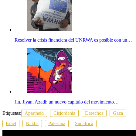
Resolver la crisis financiera del UNRWA es posible con un…
Jin, Jiyan, Azadi: un nuevo capítulo del movimiento…
Etiquetas:
Apartheid
Cisjordania
Derechos
Gaza
Israel
Nakba
Palestina
Sudáfrica