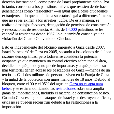
derecho internacional, como parte de Israel propiamente dicho. Por
lo tanto, considera a los palestinos nativos que resisten desde hace
generaciones como “residentes” —al igual que a otros ciudadanos
extranjeros— lo que condiciona su estatus legal a diferentes factores
que no se les exigen a los israelíes judíos. De esta manera, se
realizan desalojos forzosos, denegación de permisos de construcción
y revocaciones de residencia. A más de
14.000
palestinos se les
canceló la residencia desde 1967, lo que también constituye una
violación del Cuarto Convenio de Ginebra.
Esto es independiente del bloqueo impuesto a Gaza desde 2007.
Israel ‘se separó’ de Gaza en 2005, sacando a los colonos de allí por
razones demográficas, pero todavía se considera la potencia
ocupante ya que mantienen un control efectivo sobre toda el área,
decidiendo qué puede y no puede importarse, y a qué parte de su
mar territorial tienen acceso los pescadores de Gaza —menos de un
tercio—. Casi dos millones de personas viven en la Franja de Gaza
y la mitad de la población son niños menores de 18 años. Debido al
bloqueo, entre el 90 y el 95% del agua en
Gaza no es apta para
beber
, y se están modificando las
restricciones
sobre una amplia
gama de importaciones, incluido el material de construcción básico.
Cuando Gaza es objeto de ataques de Israel y se destruyen edificios,
estos no se pueden reconstruir debido a las restricciones a la
importación.