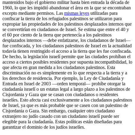
mantenidos bajo el gobierno militar hasta bien entrada la década de
1960, lo que les impidió abandonar el área en la que se encontraban
excepto mediante permisos. Las
mismas leyes
utilizadas para
confiscar la tierra de los refugiados palestinos se utilizaron para
expropiar las propiedades de los palestinos desplazados internos que
se convertirían en ciudadanos de Israel. Se estima que entre el 40 y
el 60 por ciento de la tierra que pertenecía a los palestinos
desplazados internos —debe enfatizarse, los ciudadanos de Israel—
fue confiscada, y los ciudadanos palestinos de Israel en la actualidad
todavía tienen restringido el acceso a la tierra que les fue confiscada.
De hecho, la legislación israelí permite que las ciudades prohíban el
acceso a ciertos posibles residentes por supuesta incompatibilidad, lo
que afecta en gran medida a los ciudadanos palestinos. Esta
discriminación no es simplemente en lo que respecta a la tierra y a
los derechos de residencia. Por ejemplo, la Ley de Ciudadanía y
Entrada en Israel de 2003 —orden temporal— prohíbe otorgar la
ciudadanía israelí o un estatus legal a largo plazo a los palestinos de
Cisjordania y Gaza que se casan con ciudadanos o residentes
israelíes. Esto afecta casi exclusivamente a los ciudadanos palestinos
de Israel, ya que es más probable que se casen con un palestino de
Cisjordania o Gaza. Sin embargo, cualquier otro ciudadano
extranjero no judío casado con un ciudadano israelí puede ser
elegible para la ciudadanía. Estas políticas están diseñadas para
garantizar el dominio de los judíos israelíes.