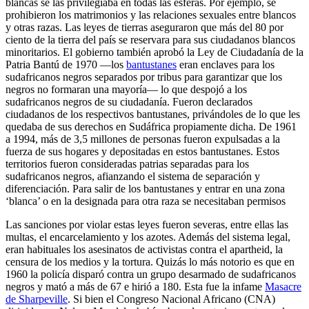
blancas se las privilegiaba en todas las esferas. Por ejemplo, se
prohibieron los matrimonios y las relaciones sexuales entre blancos
y otras razas. Las leyes de tierras aseguraron que más del 80 por
ciento de la tierra del país se reservara para sus ciudadanos blancos
minoritarios. El gobierno también aprobó la Ley de Ciudadanía de la
Patria Bantú de 1970 —los
bantustanes
eran enclaves para los
sudafricanos negros separados por tribus para garantizar que los
negros no formaran una mayoría— lo que despojó a los
sudafricanos negros de su ciudadanía. Fueron declarados
ciudadanos de los respectivos bantustanes, privándoles de lo que les
quedaba de sus derechos en Sudáfrica propiamente dicha. De 1961
a 1994, más de 3,5 millones de personas fueron expulsadas a la
fuerza de sus hogares y depositadas en estos bantustanes. Estos
territorios fueron consideradas patrias separadas para los
sudafricanos negros, afianzando el sistema de separación y
diferenciación. Para salir de los bantustanes y entrar en una zona
‘blanca’ o en la designada para otra raza se necesitaban permisos
Las sanciones por violar estas leyes fueron severas, entre ellas las
multas, el encarcelamiento y los azotes. Además del sistema legal,
eran habituales los asesinatos de activistas contra el apartheid, la
censura de los medios y la tortura. Quizás lo más notorio es que en
1960 la policía disparó contra un grupo desarmado de sudafricanos
negros y mató a más de 67 e hirió a 180. Esta fue la infame
Masacre
de Sharpeville
. Si bien el Congreso Nacional Africano (CNA)