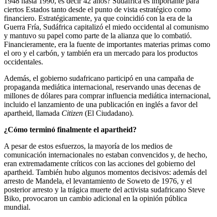
1948 hasta 1990, es decir 42 años? Sudáfrica es importante para
ciertos Estados tanto desde el punto de vista estratégico como
financiero. Estratégicamente, ya que coincidió con la era de la
Guerra Fría, Sudáfrica capitalizó el miedo occidental al comunismo
y mantuvo su papel como parte de la alianza que lo combatió.
Financieramente, era la fuente de importantes materias primas como
el oro y el carbón, y también era un mercado para los productos
occidentales.
Además, el gobierno sudafricano participó en una campaña de
propaganda mediática internacional, reservando unas decenas de
millones de dólares para comprar influencia mediática internacional,
incluido el lanzamiento de una publicación en inglés a favor del
apartheid, llamada
Citizen
(El Ciudadano).
¿Cómo terminó finalmente el apartheid?
A pesar de estos esfuerzos, la mayoría de los medios de
comunicación internacionales no estaban convencidos y, de hecho,
eran extremadamente críticos con las acciones del gobierno del
apartheid. También hubo algunos momentos decisivos: además del
arresto de Mandela, el levantamiento de Soweto de 1976, y el
posterior arresto y la trágica muerte del activista sudafricano Steve
Biko, provocaron un cambio adicional en la opinión pública
mundial.