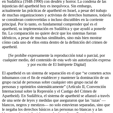
en Sudáfrica (1948-1990) con desdén y horror. La condena de las
injusticias del apartheid hoy es inequívoca. Sin embargo,
actualmente las prácticas de apartheid en Israel, a pesar del trabajo
de muchas organizaciones y activistas de derechos humanos, todavía
se consideran controvertidas o incluso discutibles en la corriente
principal. Por lo tanto, es fundamental comprender qué es el
apartheid, su implementación en Sudáfrica y que ayudó a ponerle
fin. La comparación no quiere decir que los sistemas fueran
idénticos, a pesar de muchas similitudes, sino más bien mostrar
cómo cada uno de ellos entra dentro de la definición del crimen de
apartheid.
[Se prohíbe expresamente la reproducción total o parcial, por
cualquier medio, del contenido de esta web sin autorización expresa
y por escrito de El Intérprete Digital]
El apartheid es un sistema de separación en el que “se cometen actos
inhumanos con el fin de establecer y mantener la dominación de un
grupo racial de personas sobre cualquier otro grupo racial de
personas y oprimirlos sistemáticamente” (Artículo II, Convención
Internacional sobre la Represión y el Castigo del Crimen de
Apartheid). En Sudáfrica, el sistema de apartheid se afianzó a través
de una serie de leyes y medidas que aseguraron que las ‘razas’ —
blancos, negros y mestizos— no solo estuvieran separadas, sino que
le negaba los derechos básicos a las personas no blancas y a las