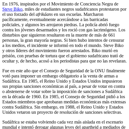
En 1976, inspirados por el Movimiento de Conciencia Negra de
Steve Biko
, miles de estudiantes negros sudafricanos protestaron por
el uso forzado del
afrikáans
en sus escuelas. Marcharon
pacíficamente, eventualmente acercándose a las barricadas
policiales, y algunos les arrojaron piedras. La policía abrió fuego
contra los jóvenes desarmados y los roció con gas lacrimógeno. Los
disturbios que siguieron resultaron en la muerte de más de 661
personas, la gran mayoría negras. Si bien hubo intentos de censurar
a los medios, el incidente se informó en todo el mundo. Steve Biko
y otros líderes del movimiento fueron arrestados. Biko murió en
prisión, con pruebas de tortura que el gobierno sudafricano trató de
ocultar y, de hecho, acosó a los periodistas para que no las revelaran.
Fue en este año que el Consejo de Seguridad de la ONU finalmente
votó para imponer un embargo obligatorio a la venta de armas a
Sudáfrica. En 1985, el Reino Unido y Estados Unidos impusieron
sus propias sanciones económicas al país, a pesar de votar en contra
o abstenerse de votar sobre la imposición de sanciones a Sudáfrica
en la década de 1960. En 1985, el Consejo de Seguridad pidió a los
Estados miembros que aprobaran medidas económicas más extensas
contra Sudáfrica. Sin embargo, en 1988, el Reino Unido y Estados
Unidos vetaron un proyecto de resolución de sanciones selectivas.
Sudáfrica se estaba volviendo cada vez más aislada en el escenario
mundial e intentó derogar algunas leyes del apartheid a mediados de