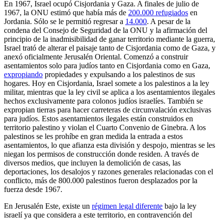
En 1967, Israel ocupó Cisjordania y Gaza. A finales de julio de
1967, la ONU estimó que había más de
200.000 refugiados
en
Jordania. Sólo se le permitió regresar a
14.000
. A pesar de la
condena del Consejo de Seguridad de la ONU y la afirmación del
principio de la inadmisibilidad de ganar territorio mediante la guerra,
Israel trató de alterar el paisaje tanto de Cisjordania como de Gaza, y
anexó oficialmente Jerusalén Oriental. Comenzó a construir
asentamientos solo para judíos tanto en Cisjordania como en Gaza,
expropiando
propiedades y expulsando a los palestinos de sus
hogares. Hoy en Cisjordania, Israel somete a los palestinos a la ley
militar, mientras que la ley civil se aplica a los asentamientos ilegales
hechos exclusivamente para colonos judíos israelíes. También se
expropian tierras para hacer carreteras de circunvalación exclusivas
para judíos. Estos asentamientos ilegales están construidos en
territorio palestino y violan el Cuarto Convenio de Ginebra. A los
palestinos se les prohíbe en gran medida la entrada a estos
asentamientos, lo que afianza esta división y despojo, mientras se les
niegan los permisos de construcción donde residen. A través de
diversos medios, que incluyen la demolición de casas, las
deportaciones, los desalojos y razones generales relacionadas con el
conflicto, más de 800.000 palestinos fueron desplazados por la
fuerza desde 1967.
En Jerusalén Este, existe un
régimen legal diferente
bajo la ley
israelí ya que considera a este territorio, en contravención del