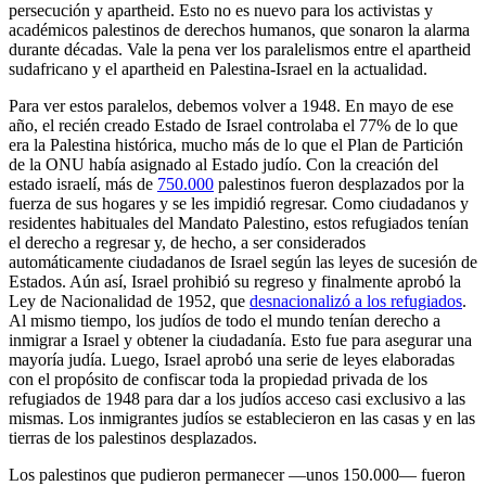
persecución y apartheid. Esto no es nuevo para los activistas y
académicos palestinos de derechos humanos, que sonaron la alarma
durante décadas. Vale la pena ver los paralelismos entre el apartheid
sudafricano y el apartheid en Palestina-Israel en la actualidad.
Para ver estos paralelos, debemos volver a 1948. En mayo de ese
año, el recién creado Estado de Israel controlaba el 77% de lo que
era la Palestina histórica, mucho más de lo que el Plan de Partición
de la ONU había asignado al Estado judío. Con la creación del
estado israelí, más de
750.000
palestinos fueron desplazados por la
fuerza de sus hogares y se les impidió regresar. Como ciudadanos y
residentes habituales del Mandato Palestino, estos refugiados tenían
el derecho a regresar y, de hecho, a ser considerados
automáticamente ciudadanos de Israel según las leyes de sucesión de
Estados. Aún así, Israel prohibió su regreso y finalmente aprobó la
Ley de Nacionalidad de 1952, que
desnacionalizó a los refugiados
.
Al mismo tiempo, los judíos de todo el mundo tenían derecho a
inmigrar a Israel y obtener la ciudadanía. Esto fue para asegurar una
mayoría judía. Luego, Israel aprobó una serie de leyes elaboradas
con el propósito de confiscar toda la propiedad privada de los
refugiados de 1948 para dar a los judíos acceso casi exclusivo a las
mismas. Los inmigrantes judíos se establecieron en las casas y en las
tierras de los palestinos desplazados.
Los palestinos que pudieron permanecer —unos 150.000— fueron