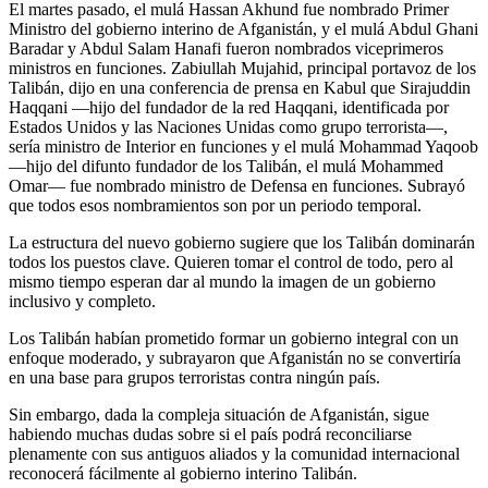
El martes pasado, el mulá Hassan Akhund fue nombrado Primer
Ministro del gobierno interino de Afganistán, y el mulá Abdul Ghani
Baradar y Abdul Salam Hanafi fueron nombrados viceprimeros
ministros en funciones. Zabiullah Mujahid, principal portavoz de los
Talibán, dijo en una conferencia de prensa en Kabul que Sirajuddin
Haqqani —hijo del fundador de la red Haqqani, identificada por
Estados Unidos y las Naciones Unidas como grupo terrorista—,
sería ministro de Interior en funciones y el mulá Mohammad Yaqoob
—hijo del difunto fundador de los Talibán, el mulá Mohammed
Omar— fue nombrado ministro de Defensa en funciones. Subrayó
que todos esos nombramientos son por un periodo temporal.
La estructura del nuevo gobierno sugiere que los Talibán dominarán
todos los puestos clave. Quieren tomar el control de todo, pero al
mismo tiempo esperan dar al mundo la imagen de un gobierno
inclusivo y completo.
Los Talibán habían prometido formar un gobierno integral con un
enfoque moderado, y subrayaron que Afganistán no se convertiría
en una base para grupos terroristas contra ningún país.
Sin embargo, dada la compleja situación de Afganistán, sigue
habiendo muchas dudas sobre si el país podrá reconciliarse
plenamente con sus antiguos aliados y la comunidad internacional
reconocerá fácilmente al gobierno interino Talibán.