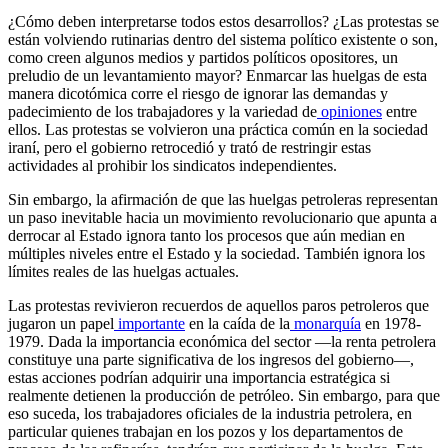
¿Cómo deben interpretarse todos estos desarrollos? ¿Las protestas se
están volviendo rutinarias dentro del sistema político existente o son,
como creen algunos medios y partidos políticos opositores, un
preludio de un levantamiento mayor? Enmarcar las huelgas de esta
manera dicotómica corre el riesgo de ignorar las demandas y
padecimiento de los trabajadores y la variedad de
opiniones
entre
ellos. Las protestas se volvieron una práctica común en la sociedad
iraní, pero el gobierno retrocedió y trató de restringir estas
actividades al prohibir los sindicatos independientes.
Sin embargo, la afirmación de que las huelgas petroleras representan
un paso inevitable hacia un movimiento revolucionario que apunta a
derrocar al Estado ignora tanto los procesos que aún median en
múltiples niveles entre el Estado y la sociedad. También ignora los
límites reales de las huelgas actuales.
Las protestas revivieron recuerdos de aquellos paros petroleros que
jugaron un papel
importante
en la caída de la
monarquía
en 1978-
1979. Dada la importancia económica del sector —la renta petrolera
constituye una parte significativa de los ingresos del gobierno—,
estas acciones podrían adquirir una importancia estratégica si
realmente detienen la producción de petróleo. Sin embargo, para que
eso suceda, los trabajadores oficiales de la industria petrolera, en
particular quienes trabajan en los pozos y los departamentos de