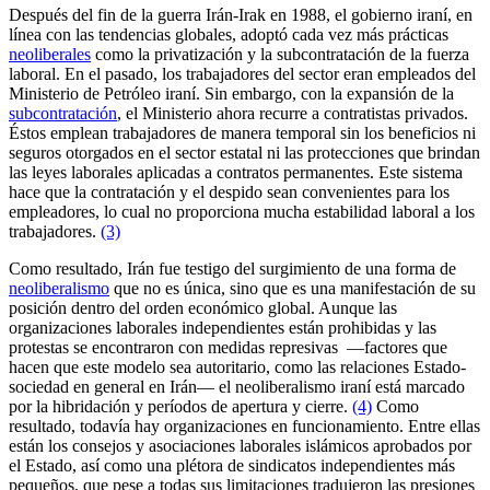
Después del fin de la guerra Irán-Irak en 1988, el gobierno iraní, en
línea con las tendencias globales, adoptó cada vez más prácticas
neoliberales
como la privatización y la subcontratación de la fuerza
laboral. En el pasado, los trabajadores del sector eran empleados del
Ministerio de Petróleo iraní. Sin embargo, con la expansión de la
subcontratación
, el Ministerio ahora recurre a contratistas privados.
Éstos emplean trabajadores de manera temporal sin los beneficios ni
seguros otorgados en el sector estatal ni las protecciones que brindan
las leyes laborales aplicadas a contratos permanentes. Este sistema
hace que la contratación y el despido sean convenientes para los
empleadores, lo cual no proporciona mucha estabilidad laboral a los
trabajadores.
(3)
Como resultado, Irán fue testigo del surgimiento de una forma de
neoliberalismo
que no es única, sino que es una manifestación de su
posición dentro del orden económico global. Aunque las
organizaciones laborales independientes están prohibidas y las
protestas se encontraron con medidas represivas —factores que
hacen que este modelo sea autoritario, como las relaciones Estado-
sociedad en general en Irán— el neoliberalismo iraní está marcado
por la hibridación y períodos de apertura y cierre.
(4)
Como
resultado, todavía hay organizaciones en funcionamiento. Entre ellas
están los consejos y asociaciones laborales islámicos aprobados por
el Estado, así como una plétora de sindicatos independientes más
pequeños, que pese a todas sus limitaciones tradujeron las presiones