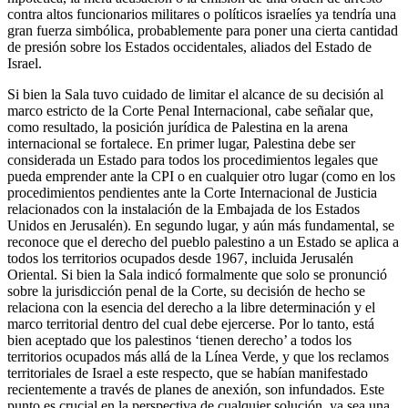
contra altos funcionarios militares o políticos israelíes ya tendría una
gran fuerza simbólica, probablemente para poner una cierta cantidad
de presión sobre los Estados occidentales, aliados del Estado de
Israel.
Si bien la Sala tuvo cuidado de limitar el alcance de su decisión al
marco estricto de la Corte Penal Internacional, cabe señalar que,
como resultado, la posición jurídica de Palestina en la arena
internacional se fortalece. En primer lugar, Palestina debe ser
considerada un Estado para todos los procedimientos legales que
pueda emprender ante la CPI o en cualquier otro lugar (como en los
procedimientos pendientes ante la Corte Internacional de Justicia
relacionados con la instalación de la Embajada de los Estados
Unidos en Jerusalén). En segundo lugar, y aún más fundamental, se
reconoce que el derecho del pueblo palestino a un Estado se aplica a
todos los territorios ocupados desde 1967, incluida Jerusalén
Oriental. Si bien la Sala indicó formalmente que solo se pronunció
sobre la jurisdicción penal de la Corte, su decisión de hecho se
relaciona con la esencia del derecho a la libre determinación y el
marco territorial dentro del cual debe ejercerse. Por lo tanto, está
bien aceptado que los palestinos ‘tienen derecho’ a todos los
territorios ocupados más allá de la Línea Verde, y que los reclamos
territoriales de Israel a este respecto, que se habían manifestado
recientemente a través de planes de anexión, son infundados. Este
punto es crucial en la perspectiva de cualquier solución, ya sea una