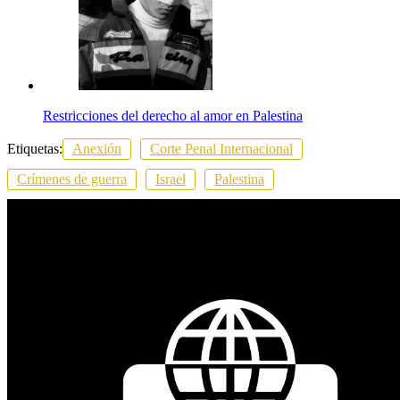
Restricciones del derecho al amor en Palestina
Etiquetas:
Anexión
Corte Penal Internacional
Crímenes de guerra
Israel
Palestina