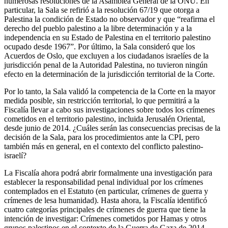
numerosas resoluciones de la Asamblea General de la ONU. En
particular, la Sala se refirió a la resolución 67/19 que otorga a
Palestina la condición de Estado no observador y que “reafirma el
derecho del pueblo palestino a la libre determinación y a la
independencia en su Estado de Palestina en el territorio palestino
ocupado desde 1967”. Por último, la Sala consideró que los
Acuerdos de Oslo, que excluyen a los ciudadanos israelíes de la
jurisdicción penal de la Autoridad Palestina, no tuvieron ningún
efecto en la determinación de la jurisdicción territorial de la Corte.
Por lo tanto, la Sala validó la competencia de la Corte en la mayor
medida posible, sin restricción territorial, lo que permitirá a la
Fiscalía llevar a cabo sus investigaciones sobre todos los crímenes
cometidos en el territorio palestino, incluida Jerusalén Oriental,
desde junio de 2014. ¿Cuáles serán las consecuencias precisas de la
decisión de la Sala, para los procedimientos ante la CPI, pero
también más en general, en el contexto del conflicto palestino-
israelí?
La Fiscalía ahora podrá abrir formalmente una investigación para
establecer la responsabilidad penal individual por los crímenes
contemplados en el Estatuto (en particular, crímenes de guerra y
crímenes de lesa humanidad). Hasta ahora, la Fiscalía identificó
cuatro categorías principales de crímenes de guerra que tiene la
intención de investigar: Crímenes cometidos por Hamas y otros
grupos palestinos en el contexto de la Guerra de Gaza de 2014