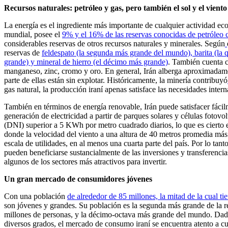
Recursos naturales: petróleo y gas, pero también el sol y el viento
La energía es el ingrediente más importante de cualquier actividad e
mundial, posee el
9% y el 16% de las reservas conocidas de petróleo 
considerables reservas de otros recursos naturales y minerales. Según
reservas de
feldespato (la segunda más grande del mundo), barita (la q
grande) y mineral de hierro (el décimo más grande)
. También cuenta c
manganeso, zinc, cromo y oro. En general, Irán alberga aproximadam
parte de ellas están sin explotar. Históricamente, la minería contribuyó
gas natural, la producción iraní apenas satisface las necesidades inter
También en términos de energía renovable, Irán puede satisfacer fácilm
generación de electricidad a partir de parques solares y células fotov
(DNI) superior a 5 KWh por metro cuadrado diarios, lo que es cierto 
donde la velocidad del viento a una altura de 40 metros promedia más 
escala de utilidades, en al menos una cuarta parte del país. Por lo tanto
pueden beneficiarse sustancialmente de las inversiones y transferenci
algunos de los sectores más atractivos para invertir.
Un gran mercado de consumidores jóvenes
Con una población
de alrededor de 85 millones, la mitad de la cual t
son jóvenes y grandes. Su población es la segunda más grande de la 
millones de personas, y la décimo-octava más grande del mundo. Dad
diversos grados, el mercado de consumo iraní se encuentra atento a cu