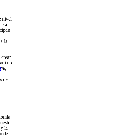
e nivel
te a
icipan
a la
 crear
raní no
0
%,
s de
onomía
roeste
 y la
ón de