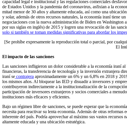
capacidad legal e institucional y las regulaciones comerciales desfavo
de Estados Unidos y la pandemia del coronavirus, asfixian a la econom
mitad menor de 30 años y altamente educada, así como una ubicación es
y solar, además de otros recursos naturales, la economía iraní tiene u
negociaciones con la nueva administración de Biden en Washington a
por sus siglas en inglés) de 2015 y logren una revocación de las sancio
solo si también se toman medidas significativas para abordar los impe
[Se prohíbe expresamente la reproducción total o parcial, por cualqui
El Int
El impacto de las sanciones
Las sanciones infligieron un dolor considerable a la economía iraní al 
financieras, la transferencia de tecnología y la inversión extranjera 
iraní se
contrajera
aproximadamente un 6% y un 6,8% en 2018 y 2019, 
los mismos años. Al bloquear las IED y disuadir a inversores y empres
contribuyeron indirectamente a la institucionalización de la corrupció
participación de inversores extranjeros y socios comerciales a menud
instituciones más eficaces y eficientes.
Bajo un régimen libre de sanciones, se puede esperar que la economía i
necesita para reactivar su lenta economía. Además de otras reformas e
inherente del país. Podría aprovechar al máximo sus vastos recursos 
altamente educada y una ubicación estratégica.