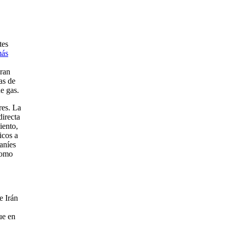
tes
más
gran
as de
e gas.
res. La
directa
iento,
icos a
raníes
como
e Irán
ue en