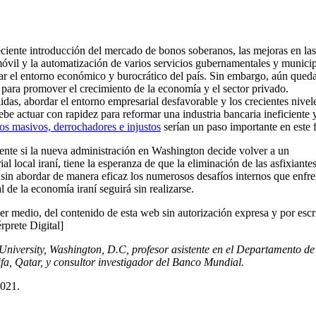
ciente introducción del mercado de bonos soberanos, las mejoras en las
móvil y la automatización de varios servicios gubernamentales y munici
ar el entorno económico y burocrático del país. Sin embargo, aún qued
 para promover el crecimiento de la economía y el sector privado.
as, abordar el entorno empresarial desfavorable y los crecientes nivel
be actuar con rapidez para reformar una industria bancaria ineficiente 
os masivos, derrochadores e injustos
serían un paso importante en este f
ente si la nueva administración en Washington decide volver a un
cal iraní, tiene la esperanza de que la eliminación de las asfixiante
sin abordar de manera eficaz los numerosos desafíos internos que enfre
 de la economía iraní seguirá sin realizarse.
er medio, del contenido de esta web sin autorización expresa y por escr
érprete Digital]
versity, Washington, D.C, profesor asistente en el Departamento de
a, Qatar, y consultor investigador del Banco Mundial.
2021.