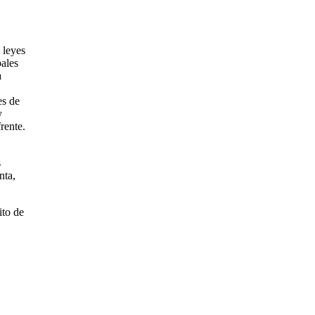
 leyes
pales
a
es de
y
rente.
s
nta,
ito de