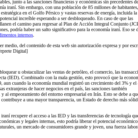
rables, junto a las sanciones financieras y económicas sin precedentes de
ía iraní. Sin embargo, con una población de 85 millones de habitantes,
tratégica en el Golfo Pérsico y vastas reservas de energía, incluida la
n potencial increíble esperando a ser desbloqueado. En caso de que las
llanen el camino para regresar al Plan de Acción Integral Conjunto (
nes, podría haber un salto significativo para la economía iraní. Eso se 
dimentos internos
.
er medio, del contenido de esta web sin autorización expresa y por escr
érprete Digital]
bloquear u obstaculizar las ventas de petróleo, el comercio, las transacc
directa (IED). Combinado con la mala gestión, esto provocó que la econo
aun cuando la economía mundial registró un crecimiento del 3% y el
as extranjeras de hacer negocios en el país, las sanciones también
n y al empeoramiento del entorno empresarial en Irán. Esto se debe a qu
o contribuye a una mayor transparencia, un Estado de derecho más sólid
raní recupere el acceso a las IED y las transferencias de tecnología qu
conómicas y legales internas, esto podría liberar el potencial económico
naturales, un mercado de consumidores grande y joven, una fuerza labor