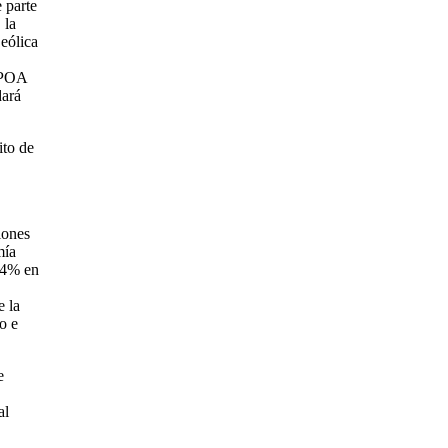
 parte
 la
 eólica
JCPOA
dará
ito de
iones
mía
 4% en
e la
o e
e
al