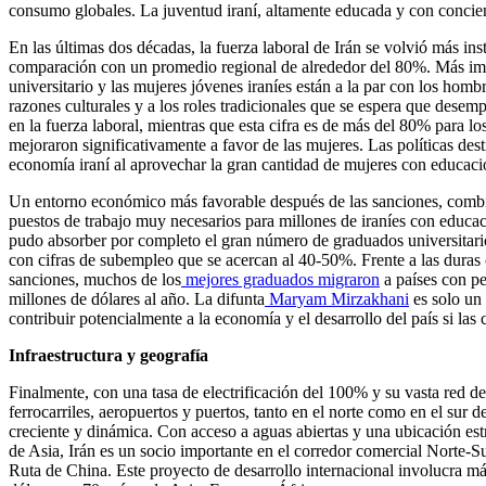
consumo globales. La juventud iraní, altamente educada y con concienc
En las últimas dos décadas, la fuerza laboral de Irán se volvió más ins
comparación con un promedio regional de alrededor del 80%. Más im
universitario y las mujeres jóvenes iraníes están a la par con los hom
razones culturales y a los roles tradicionales que se espera que desem
en la fuerza laboral, mientras que esta cifra es de más del 80% para l
mejoraron significativamente a favor de las mujeres. Las políticas de
economía iraní al aprovechar la gran cantidad de mujeres con educació
Un entorno económico más favorable después de las sanciones, combi
puestos de trabajo muy necesarios para millones de iraníes con educaci
pudo absorber por completo el gran número de graduados universitario
con cifras de subempleo que se acercan al 40-50%. Frente a las duras
sanciones, muchos de los
mejores graduados migraron
a países con pe
millones de dólares al año. La difunta
Maryam Mirzakhani
es solo un 
contribuir potencialmente a la economía y el desarrollo del país si la
Infraestructura y geografía
Finalmente, con una tasa de electrificación del 100% y su vasta red de p
ferrocarriles, aeropuertos y puertos, tanto en el norte como en el sur 
creciente y dinámica. Con acceso a aguas abiertas y una ubicación est
de Asia, Irán es un socio importante en el corredor comercial Norte-S
Ruta de China. Este proyecto de desarrollo internacional involucra má