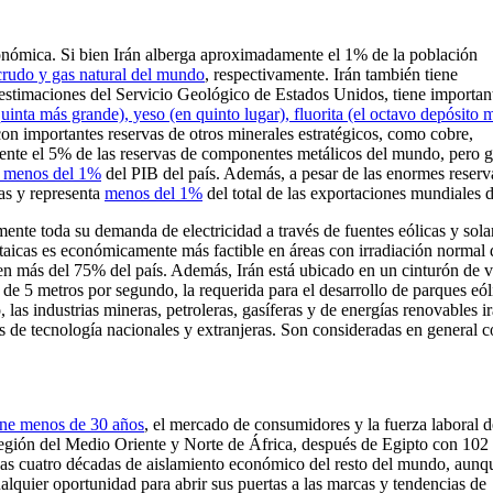
conómica. Si bien Irán alberga aproximadamente el 1% de la población
crudo y gas natural del mundo
, respectivamente. Irán también tiene
estimaciones del Servicio Geológico de Estados Unidos, tiene importan
uinta más grande), yeso (en quinto lugar), fluorita (el octavo depósito 
on importantes reservas de otros minerales estratégicos, como cobre,
ente el 5% de las reservas de componentes metálicos del mundo, pero 
menos del 1%
del PIB del país. Además, a pesar de las enormes reserv
nas y representa
menos del 1%
del total de las exportaciones mundiales d
ente toda su demanda de electricidad a través de fuentes eólicas y sola
oltaicas es económicamente más factible en áreas con irradiación normal 
en más del 75% del país. Además, Irán está ubicado en un cinturón de v
de 5 metros por segundo, la requerida para el desarrollo de parques eól
, las industrias mineras, petroleras, gasíferas y de energías renovables i
as de tecnología nacionales y extranjeras. Son consideradas en general 
iene menos de 30 años
, el mercado de consumidores y la fuerza laboral d
región del Medio Oriente y Norte de África, después de Egipto con 102
as cuatro décadas de aislamiento económico del resto del mundo, aunq
alquier oportunidad para abrir sus puertas a las marcas y tendencias de