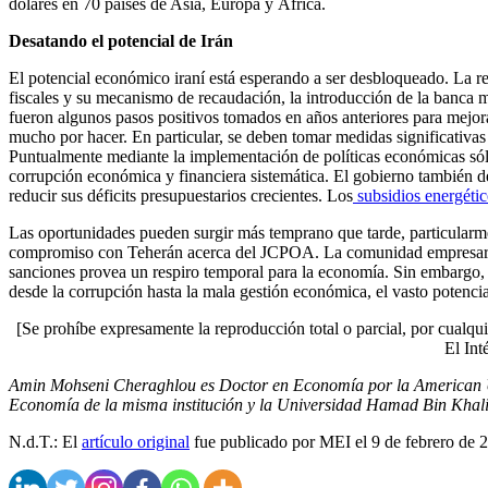
dólares en 70 países de Asia, Europa y África.
Desatando el potencial de Irán
El potencial económico iraní está esperando a ser desbloqueado. La re
fiscales y su mecanismo de recaudación, la introducción de la banca 
fueron algunos pasos positivos tomados en años anteriores para mejor
mucho por hacer. En particular, se deben tomar medidas significativas
Puntualmente mediante la implementación de políticas económicas sólid
corrupción económica y financiera sistemática. El gobierno también de
reducir sus déficits presupuestarios crecientes. Los
subsidios energétic
Las oportunidades pueden surgir más temprano que tarde, particularm
compromiso con Teherán acerca del JCPOA. La comunidad empresarial lo
sanciones provea un respiro temporal para la economía. Sin embargo, 
desde la corrupción hasta la mala gestión económica, el vasto potencial
[Se prohíbe expresamente la reproducción total o parcial, por cualqui
El Int
Amin Mohseni Cheraghlou es Doctor en Economía por la American Uni
Economía de la misma institución y la Universidad Hamad Bin Khalif
N.d.T.: El
artículo original
fue publicado por MEI el 9 de febrero de 