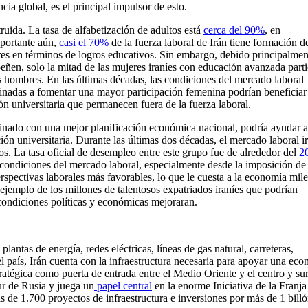
ia global, es el principal impulsor de esto.
truida. La tasa de alfabetización de adultos está
cerca del 90%
, en
portante aún,
casi el 70%
de la fuerza laboral de Irán tiene formación d
bres en términos de logros educativos. Sin embargo, debido principalmen
peñen, solo la mitad de las mujeres iraníes con educación avanzada part
os hombres. En las últimas décadas, las condiciones del mercado laboral
stinadas a fomentar una mayor participación femenina podrían beneficiar 
n universitaria que permanecen fuera de la fuerza laboral.
nado con una mejor planificación económica nacional, podría ayudar a
ón universitaria. Durante las últimas dos décadas, el mercado laboral i
s. La tasa oficial de desempleo entre este grupo fue de alrededor del
2
 condiciones del mercado laboral, especialmente desde la imposición de
rspectivas laborales más favorables, lo que le cuesta a la economía mile
ejemplo de los millones de talentosos expatriados iraníes que podrían
s condiciones políticas y económicas mejoraran.
lantas de energía, redes eléctricas, líneas de gas natural, carreteras,
del país, Irán cuenta con la infraestructura necesaria para apoyar una ec
ratégica como puerta de entrada entre el Medio Oriente y el centro y su
ur de Rusia y juega un
papel central
en la enorme Iniciativa de la Franja
s de 1.700 proyectos de infraestructura e inversiones por más de 1 bill