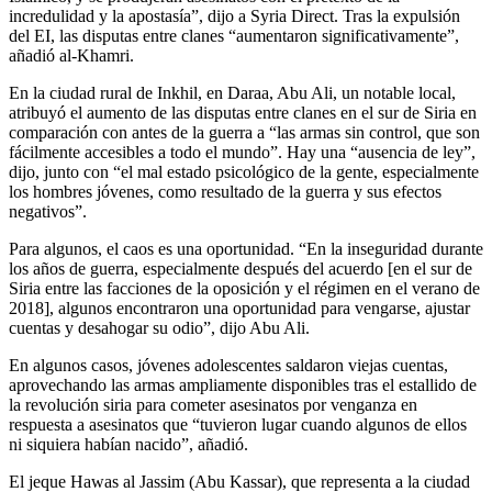
incredulidad y la apostasía”, dijo a Syria Direct. Tras la expulsión
del EI, las disputas entre clanes “aumentaron significativamente”,
añadió al-Khamri.
En la ciudad rural de Inkhil, en Daraa, Abu Ali, un notable local,
atribuyó el aumento de las disputas entre clanes en el sur de Siria en
comparación con antes de la guerra a “las armas sin control, que son
fácilmente accesibles a todo el mundo”. Hay una “ausencia de ley”,
dijo, junto con “el mal estado psicológico de la gente, especialmente
los hombres jóvenes, como resultado de la guerra y sus efectos
negativos”.
Para algunos, el caos es una oportunidad. “En la inseguridad durante
los años de guerra, especialmente después del acuerdo [en el sur de
Siria entre las facciones de la oposición y el régimen en el verano de
2018], algunos encontraron una oportunidad para vengarse, ajustar
cuentas y desahogar su odio”, dijo Abu Ali.
En algunos casos, jóvenes adolescentes saldaron viejas cuentas,
aprovechando las armas ampliamente disponibles tras el estallido de
la revolución siria para cometer asesinatos por venganza en
respuesta a asesinatos que “tuvieron lugar cuando algunos de ellos
ni siquiera habían nacido”, añadió.
El jeque Hawas al Jassim (Abu Kassar), que representa a la ciudad