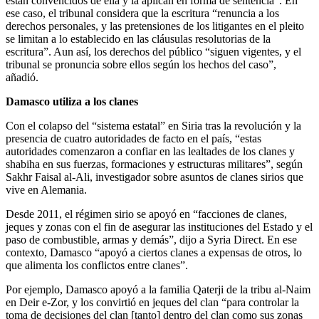
están convencidos de ella y la aplican en forma de sentencia”. En
ese caso, el tribunal considera que la escritura “renuncia a los
derechos personales, y las pretensiones de los litigantes en el pleito
se limitan a lo establecido en las cláusulas resolutorias de la
escritura”. Aun así, los derechos del público “siguen vigentes, y el
tribunal se pronuncia sobre ellos según los hechos del caso”,
añadió.
Damasco utiliza a los clanes
Con el colapso del “sistema estatal” en Siria tras la revolución y la
presencia de cuatro autoridades de facto en el país, “estas
autoridades comenzaron a confiar en las lealtades de los clanes y
shabiha en sus fuerzas, formaciones y estructuras militares”, según
Sakhr Faisal al-Ali, investigador sobre asuntos de clanes sirios que
vive en Alemania.
Desde 2011, el régimen sirio se apoyó en “facciones de clanes,
jeques y zonas con el fin de asegurar las instituciones del Estado y el
paso de combustible, armas y demás”, dijo a Syria Direct. En ese
contexto, Damasco “apoyó a ciertos clanes a expensas de otros, lo
que alimenta los conflictos entre clanes”.
Por ejemplo, Damasco apoyó a la familia Qaterji de la tribu al-Naim
en Deir e-Zor, y los convirtió en jeques del clan “para controlar la
toma de decisiones del clan [tanto] dentro del clan como sus zonas