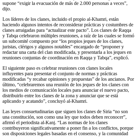
supone “exigir la evacuación de más de 2.000 personas a veces”,
dijo.
Los líderes de los clanes, incluido el propio al-Khamri, están
haciendo algunos intentos de reconsiderar prácticas y costumbres de
clanes arraigadas para “actualizar este pacto”. Los clanes de Raqqa
y Tabqa celebraron múltiples reuniones, a raíz de las cuales se formó
un subcomité compuesto por “los propios jeques de los clanes,
juristas, clérigos y algunos notables” encargado de “proponer y
redactar una carta del clan modificada, y presentarla a los jeques en
reuniones conjuntas de coordinación en Raqqa y Tabqa”, explicó.
El siguiente paso es celebrar reuniones con clanes locales
influyentes para presentar el conjunto de normas y prácticas
modificadas “y recabar opiniones y propuestas” de los ancianos. Por
último, “celebraremos una reunión de los jeques de los clanes con
los medios de comunicación locales para anunciar el nuevo pacto,
distribuirlo entre los clanes de la zona y anunciar que se está
aplicando y acatando”, concluyó al-Khamri.
Las leyes consuetudinarias que siguen los clanes de Siria “no son
una constitución, son como una ley que todos deben reconocer”,
afirmó el periodista al-Kanj. “Las normas de los clanes
contribuyeron significativamente a poner fin a los conflictos, porque
son disposiciones legales basadas en el consenso, y la comunidad