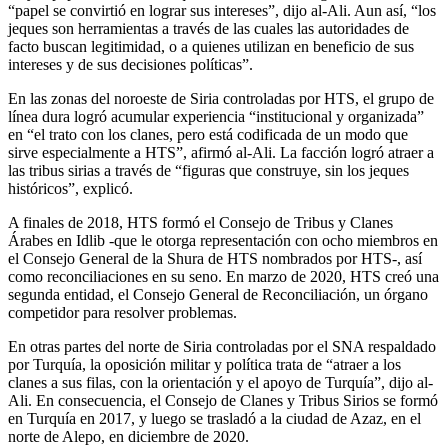
“papel se convirtió en lograr sus intereses”, dijo al-Ali. Aun así, “los
jeques son herramientas a través de las cuales las autoridades de
facto buscan legitimidad, o a quienes utilizan en beneficio de sus
intereses y de sus decisiones políticas”.
En las zonas del noroeste de Siria controladas por HTS, el grupo de
línea dura logró acumular experiencia “institucional y organizada”
en “el trato con los clanes, pero está codificada de un modo que
sirve especialmente a HTS”, afirmó al-Ali. La facción logró atraer a
las tribus sirias a través de “figuras que construye, sin los jeques
históricos”, explicó.
A finales de 2018, HTS formó el Consejo de Tribus y Clanes
Árabes en Idlib -que le otorga representación con ocho miembros en
el Consejo General de la Shura de HTS nombrados por HTS-, así
como reconciliaciones en su seno. En marzo de 2020, HTS creó una
segunda entidad, el Consejo General de Reconciliación, un órgano
competidor para resolver problemas.
En otras partes del norte de Siria controladas por el SNA respaldado
por Turquía, la oposición militar y política trata de “atraer a los
clanes a sus filas, con la orientación y el apoyo de Turquía”, dijo al-
Ali. En consecuencia, el Consejo de Clanes y Tribus Sirios se formó
en Turquía en 2017, y luego se trasladó a la ciudad de Azaz, en el
norte de Alepo, en diciembre de 2020.