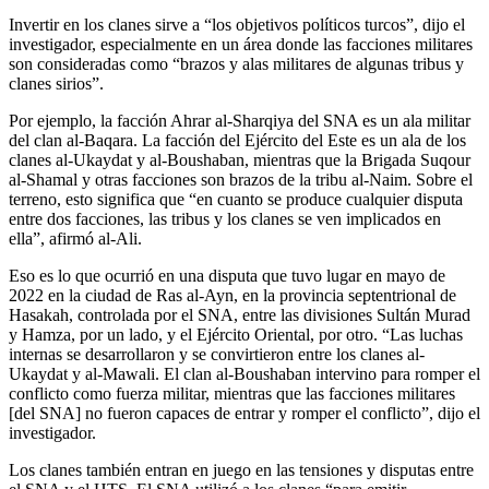
Invertir en los clanes sirve a “los objetivos políticos turcos”, dijo el
investigador, especialmente en un área donde las facciones militares
son consideradas como “brazos y alas militares de algunas tribus y
clanes sirios”.
Por ejemplo, la facción Ahrar al-Sharqiya del SNA es un ala militar
del clan al-Baqara. La facción del Ejército del Este es un ala de los
clanes al-Ukaydat y al-Boushaban, mientras que la Brigada Suqour
al-Shamal y otras facciones son brazos de la tribu al-Naim. Sobre el
terreno, esto significa que “en cuanto se produce cualquier disputa
entre dos facciones, las tribus y los clanes se ven implicados en
ella”, afirmó al-Ali.
Eso es lo que ocurrió en una disputa que tuvo lugar en mayo de
2022 en la ciudad de Ras al-Ayn, en la provincia septentrional de
Hasakah, controlada por el SNA, entre las divisiones Sultán Murad
y Hamza, por un lado, y el Ejército Oriental, por otro. “Las luchas
internas se desarrollaron y se convirtieron entre los clanes al-
Ukaydat y al-Mawali. El clan al-Boushaban intervino para romper el
conflicto como fuerza militar, mientras que las facciones militares
[del SNA] no fueron capaces de entrar y romper el conflicto”, dijo el
investigador.
Los clanes también entran en juego en las tensiones y disputas entre