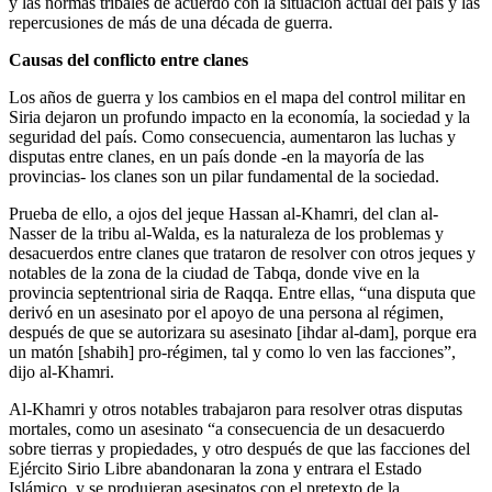
y las normas tribales de acuerdo con la situación actual del país y las
repercusiones de más de una década de guerra.
Causas del conflicto entre clanes
Los años de guerra y los cambios en el mapa del control militar en
Siria dejaron un profundo impacto en la economía, la sociedad y la
seguridad del país. Como consecuencia, aumentaron las luchas y
disputas entre clanes, en un país donde -en la mayoría de las
provincias- los clanes son un pilar fundamental de la sociedad.
Prueba de ello, a ojos del jeque Hassan al-Khamri, del clan al-
Nasser de la tribu al-Walda, es la naturaleza de los problemas y
desacuerdos entre clanes que trataron de resolver con otros jeques y
notables de la zona de la ciudad de Tabqa, donde vive en la
provincia septentrional siria de Raqqa. Entre ellas, “una disputa que
derivó en un asesinato por el apoyo de una persona al régimen,
después de que se autorizara su asesinato [ihdar al-dam], porque era
un matón [shabih] pro-régimen, tal y como lo ven las facciones”,
dijo al-Khamri.
Al-Khamri y otros notables trabajaron para resolver otras disputas
mortales, como un asesinato “a consecuencia de un desacuerdo
sobre tierras y propiedades, y otro después de que las facciones del
Ejército Sirio Libre abandonaran la zona y entrara el Estado
Islámico, y se produjeran asesinatos con el pretexto de la