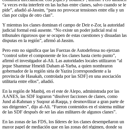
“a veces evita interferir en las luchas entre clanes, salvo cuando se le
pide”, añadió al-Jassim, “para no provocar tensiones entre ella y un
clan por culpa de otro clan”.
Y mientras los clanes dominan el campo de Deir e-Zor, la autoridad
judicial formal está ausente. “No existe un poder judicial real ni
tribunales rigurosos que se ocupen de estas cuestiones y disuadan las
disputas en la región”, afirmó al-Jassim.
Pero esto no significa que las Fuerzas de Autodefensa no ejerzan
“control sobre el componente de los clanes hasta cierto punto”,
afirmó el investigador al-Ali. Las autoridades locales utilizaron “al
jeque Shammar Hmeidi Daham al-Yarba, a quien nombraron
gobernador de la región siria de Yazira [correspondiente a la
provincia de Hasakah, controlada por las SDF] en una asociación
utilitaria entre ellos”, añadió.
En la región de Manbij, en el este de Alepo, administrada por las
AANES, las SDF lograron “disolver facciones de clanes, como
Jund al-Rahman y Suqour al-Raqqa, y desmovilizar a gran parte de
sus dirigentes”, dijo al-Ali. “Fueron contenidos en el sistema militar
de las SDF después de ser las alas militares de algunos clanes”.
En las zonas de las FDS, los líderes de los clanes desempeñaron un
mayor papel de mediación que en las zonas del régimen, donde su