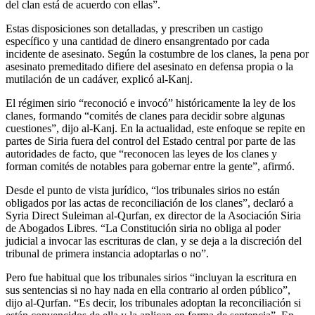
del clan está de acuerdo con ellas”.
Estas disposiciones son detalladas, y prescriben un castigo
específico y una cantidad de dinero ensangrentado por cada
incidente de asesinato. Según la costumbre de los clanes, la pena por
asesinato premeditado difiere del asesinato en defensa propia o la
mutilación de un cadáver, explicó al-Kanj.
El régimen sirio “reconoció e invocó” históricamente la ley de los
clanes, formando “comités de clanes para decidir sobre algunas
cuestiones”, dijo al-Kanj. En la actualidad, este enfoque se repite en
partes de Siria fuera del control del Estado central por parte de las
autoridades de facto, que “reconocen las leyes de los clanes y
forman comités de notables para gobernar entre la gente”, afirmó.
Desde el punto de vista jurídico, “los tribunales sirios no están
obligados por las actas de reconciliación de los clanes”, declaró a
Syria Direct Suleiman al-Qurfan, ex director de la Asociación Siria
de Abogados Libres. “La Constitución siria no obliga al poder
judicial a invocar las escrituras de clan, y se deja a la discreción del
tribunal de primera instancia adoptarlas o no”.
Pero fue habitual que los tribunales sirios “incluyan la escritura en
sus sentencias si no hay nada en ella contrario al orden público”,
dijo al-Qurfan. “Es decir, los tribunales adoptan la reconciliación si