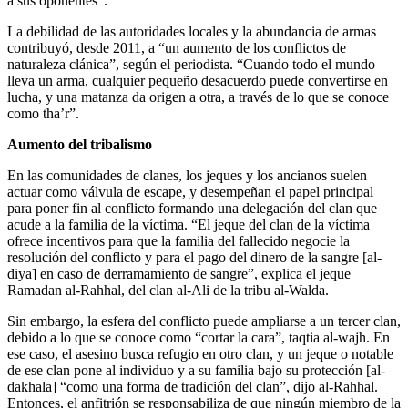
a sus oponentes”.
La debilidad de las autoridades locales y la abundancia de armas
contribuyó, desde 2011, a “un aumento de los conflictos de
naturaleza clánica”, según el periodista. “Cuando todo el mundo
lleva un arma, cualquier pequeño desacuerdo puede convertirse en
lucha, y una matanza da origen a otra, a través de lo que se conoce
como tha’r”.
Aumento del tribalismo
En las comunidades de clanes, los jeques y los ancianos suelen
actuar como válvula de escape, y desempeñan el papel principal
para poner fin al conflicto formando una delegación del clan que
acude a la familia de la víctima. “El jeque del clan de la víctima
ofrece incentivos para que la familia del fallecido negocie la
resolución del conflicto y para el pago del dinero de la sangre [al-
diya] en caso de derramamiento de sangre”, explica el jeque
Ramadan al-Rahhal, del clan al-Ali de la tribu al-Walda.
Sin embargo, la esfera del conflicto puede ampliarse a un tercer clan,
debido a lo que se conoce como “cortar la cara”, taqtia al-wajh. En
ese caso, el asesino busca refugio en otro clan, y un jeque o notable
de ese clan pone al individuo y a su familia bajo su protección [al-
dakhala] “como una forma de tradición del clan”, dijo al-Rahhal.
Entonces, el anfitrión se responsabiliza de que ningún miembro de la