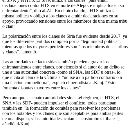
el SNA y el HTS. El SNA utilizó a los clanes “para emitir
declaraciones contra HTS en el norte de Alepo, e implicarlos en su
enfrentamiento”, dijo al-Ali. En el otro bando, “HTS utilizó la
misma política y obligó a los clanes a emitir declaraciones en su
apoyo, provocando tensiones entre los miembros de una misma tribu
o clan”.
La polarización entre los clanes de Siria fue evidente desde 2017, ya
que los diferentes partidos compiten por la “legitimidad política”,
mientras que los mayores perdedores son “los miembros de las tribus
y clanes”, lamentó.
Las autoridades de facto sirias también pueden agravar los
enfrentamientos entre clanes, por ejemplo si el autor de un delito se
une a una autoridad concreta -como el SNA, las SDF u otras-, lo
que incita al clan de la víctima a “unirse a un partido contrario o a
una facción competidora”, explicó el periodista al-Kanj. “Esto
fomenta disputas mayores entre los clanes”.
Pero aunque las cuatro autoridades sirias -el régimen, el HTS, el
SNA y las SDF- pueden impulsar el conflicto, todas participan
también en “la formación de comités para resolver los problemas
con los notables y los clanes que son aceptables para ambas partes
de una disputa, y las autoridades acatan las costumbres tribales”,
añadió al-Kanj.