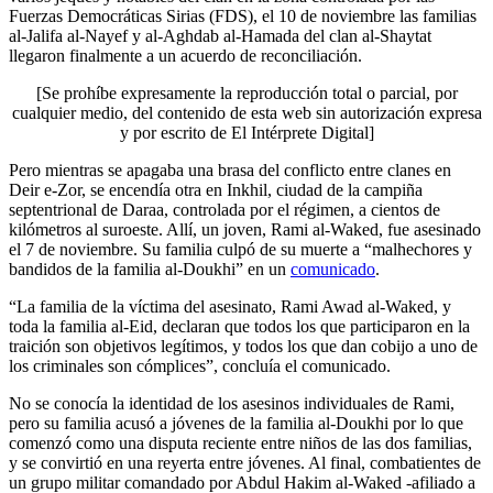
Fuerzas Democráticas Sirias (FDS), el 10 de noviembre las familias
al-Jalifa al-Nayef y al-Aghdab al-Hamada del clan al-Shaytat
llegaron finalmente a un acuerdo de reconciliación.
[Se prohíbe expresamente la reproducción total o parcial, por
cualquier medio, del contenido de esta web sin autorización expresa
y por escrito de El Intérprete Digital]
Pero mientras se apagaba una brasa del conflicto entre clanes en
Deir e-Zor, se encendía otra en Inkhil, ciudad de la campiña
septentrional de Daraa, controlada por el régimen, a cientos de
kilómetros al suroeste. Allí, un joven, Rami al-Waked, fue asesinado
el 7 de noviembre. Su familia culpó de su muerte a “malhechores y
bandidos de la familia al-Doukhi” en un
comunicado
.
“La familia de la víctima del asesinato, Rami Awad al-Waked, y
toda la familia al-Eid, declaran que todos los que participaron en la
traición son objetivos legítimos, y todos los que dan cobijo a uno de
los criminales son cómplices”, concluía el comunicado.
No se conocía la identidad de los asesinos individuales de Rami,
pero su familia acusó a jóvenes de la familia al-Doukhi por lo que
comenzó como una disputa reciente entre niños de las dos familias,
y se convirtió en una reyerta entre jóvenes. Al final, combatientes de
un grupo militar comandado por Abdul Hakim al-Waked -afiliado a