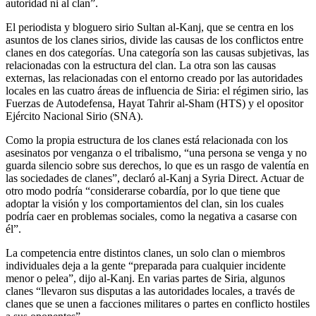
autoridad ni al clan”.
El periodista y bloguero sirio Sultan al-Kanj, que se centra en los
asuntos de los clanes sirios, divide las causas de los conflictos entre
clanes en dos categorías. Una categoría son las causas subjetivas, las
relacionadas con la estructura del clan. La otra son las causas
externas, las relacionadas con el entorno creado por las autoridades
locales en las cuatro áreas de influencia de Siria: el régimen sirio, las
Fuerzas de Autodefensa, Hayat Tahrir al-Sham (HTS) y el opositor
Ejército Nacional Sirio (SNA).
Como la propia estructura de los clanes está relacionada con los
asesinatos por venganza o el tribalismo, “una persona se venga y no
guarda silencio sobre sus derechos, lo que es un rasgo de valentía en
las sociedades de clanes”, declaró al-Kanj a Syria Direct. Actuar de
otro modo podría “considerarse cobardía, por lo que tiene que
adoptar la visión y los comportamientos del clan, sin los cuales
podría caer en problemas sociales, como la negativa a casarse con
él”.
La competencia entre distintos clanes, un solo clan o miembros
individuales deja a la gente “preparada para cualquier incidente
menor o pelea”, dijo al-Kanj. En varias partes de Siria, algunos
clanes “llevaron sus disputas a las autoridades locales, a través de
clanes que se unen a facciones militares o partes en conflicto hostiles