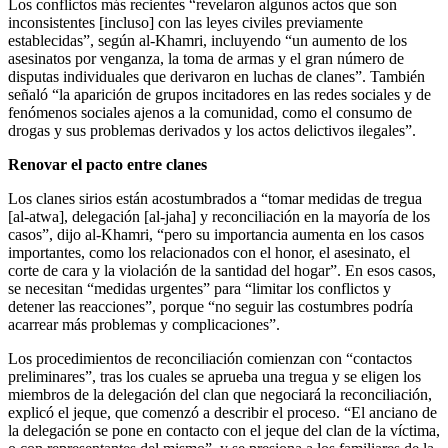
Los conflictos más recientes “revelaron algunos actos que son
inconsistentes [incluso] con las leyes civiles previamente
establecidas”, según al-Khamri, incluyendo “un aumento de los
asesinatos por venganza, la toma de armas y el gran número de
disputas individuales que derivaron en luchas de clanes”. También
señaló “la aparición de grupos incitadores en las redes sociales y de
fenómenos sociales ajenos a la comunidad, como el consumo de
drogas y sus problemas derivados y los actos delictivos ilegales”.
Renovar el pacto entre clanes
Los clanes sirios están acostumbrados a “tomar medidas de tregua
[al-atwa], delegación [al-jaha] y reconciliación en la mayoría de los
casos”, dijo al-Khamri, “pero su importancia aumenta en los casos
importantes, como los relacionados con el honor, el asesinato, el
corte de cara y la violación de la santidad del hogar”. En esos casos,
se necesitan “medidas urgentes” para “limitar los conflictos y
detener las reacciones”, porque “no seguir las costumbres podría
acarrear más problemas y complicaciones”.
Los procedimientos de reconciliación comienzan con “contactos
preliminares”, tras los cuales se aprueba una tregua y se eligen los
miembros de la delegación del clan que negociará la reconciliación,
explicó el jeque, que comenzó a describir el proceso. “El anciano de
la delegación se pone en contacto con el jeque del clan de la víctima,