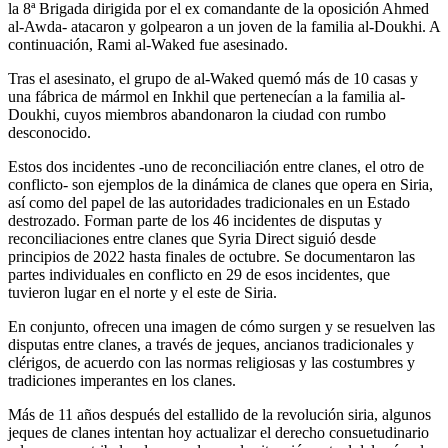
la 8ª Brigada dirigida por el ex comandante de la oposición Ahmed
al-Awda- atacaron y golpearon a un joven de la familia al-Doukhi. A
continuación, Rami al-Waked fue asesinado.
Tras el asesinato, el grupo de al-Waked quemó más de 10 casas y
una fábrica de mármol en Inkhil que pertenecían a la familia al-
Doukhi, cuyos miembros abandonaron la ciudad con rumbo
desconocido.
Estos dos incidentes -uno de reconciliación entre clanes, el otro de
conflicto- son ejemplos de la dinámica de clanes que opera en Siria,
así como del papel de las autoridades tradicionales en un Estado
destrozado. Forman parte de los 46 incidentes de disputas y
reconciliaciones entre clanes que Syria Direct siguió desde
principios de 2022 hasta finales de octubre. Se documentaron las
partes individuales en conflicto en 29 de esos incidentes, que
tuvieron lugar en el norte y el este de Siria.
En conjunto, ofrecen una imagen de cómo surgen y se resuelven las
disputas entre clanes, a través de jeques, ancianos tradicionales y
clérigos, de acuerdo con las normas religiosas y las costumbres y
tradiciones imperantes en los clanes.
Más de 11 años después del estallido de la revolución siria, algunos
jeques de clanes intentan hoy actualizar el derecho consuetudinario