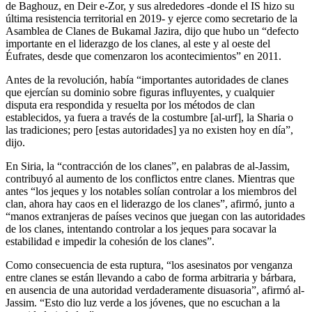
de Baghouz, en Deir e-Zor, y sus alrededores -donde el IS hizo su
última resistencia territorial en 2019- y ejerce como secretario de la
Asamblea de Clanes de Bukamal Jazira, dijo que hubo un “defecto
importante en el liderazgo de los clanes, al este y al oeste del
Éufrates, desde que comenzaron los acontecimientos” en 2011.
Antes de la revolución, había “importantes autoridades de clanes
que ejercían su dominio sobre figuras influyentes, y cualquier
disputa era respondida y resuelta por los métodos de clan
establecidos, ya fuera a través de la costumbre [al-urf], la Sharia o
las tradiciones; pero [estas autoridades] ya no existen hoy en día”,
dijo.
En Siria, la “contracción de los clanes”, en palabras de al-Jassim,
contribuyó al aumento de los conflictos entre clanes. Mientras que
antes “los jeques y los notables solían controlar a los miembros del
clan, ahora hay caos en el liderazgo de los clanes”, afirmó, junto a
“manos extranjeras de países vecinos que juegan con las autoridades
de los clanes, intentando controlar a los jeques para socavar la
estabilidad e impedir la cohesión de los clanes”.
Como consecuencia de esta ruptura, “los asesinatos por venganza
entre clanes se están llevando a cabo de forma arbitraria y bárbara,
en ausencia de una autoridad verdaderamente disuasoria”, afirmó al-
Jassim. “Esto dio luz verde a los jóvenes, que no escuchan a la