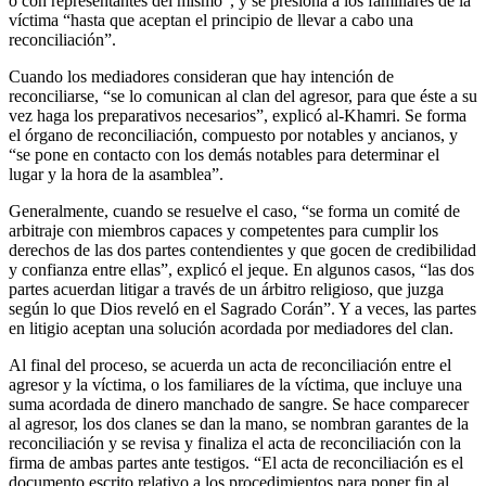
o con representantes del mismo”, y se presiona a los familiares de la
víctima “hasta que aceptan el principio de llevar a cabo una
reconciliación”.
Cuando los mediadores consideran que hay intención de
reconciliarse, “se lo comunican al clan del agresor, para que éste a su
vez haga los preparativos necesarios”, explicó al-Khamri. Se forma
el órgano de reconciliación, compuesto por notables y ancianos, y
“se pone en contacto con los demás notables para determinar el
lugar y la hora de la asamblea”.
Generalmente, cuando se resuelve el caso, “se forma un comité de
arbitraje con miembros capaces y competentes para cumplir los
derechos de las dos partes contendientes y que gocen de credibilidad
y confianza entre ellas”, explicó el jeque. En algunos casos, “las dos
partes acuerdan litigar a través de un árbitro religioso, que juzga
según lo que Dios reveló en el Sagrado Corán”. Y a veces, las partes
en litigio aceptan una solución acordada por mediadores del clan.
Al final del proceso, se acuerda un acta de reconciliación entre el
agresor y la víctima, o los familiares de la víctima, que incluye una
suma acordada de dinero manchado de sangre. Se hace comparecer
al agresor, los dos clanes se dan la mano, se nombran garantes de la
reconciliación y se revisa y finaliza el acta de reconciliación con la
firma de ambas partes ante testigos. “El acta de reconciliación es el
documento escrito relativo a los procedimientos para poner fin al