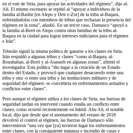
en el este de Siria, para apoyar las actividades del régimen”, dijo al-
Ali. El mismo escenario se repitió al “apoyar a individuos de la
familia al-Bashir [en Alepo y Deir e-Zor] de la tribu al-Baqara,
enfrentándolos con miembros de tribus que rechazan la presencia del
régimen en la zona”, añadió. En un tercer caso, Damasco “apoyó a
la familia al-Berri en Alepo contra otras familias de la tribu al-
Baqara en la ciudad para lograr intereses milicianos para el régimen
e Irán”.
Teherán siguió la misma política de ganarse a los clanes en Siria.
Irán respaldó a algunas tribus y clanes “como al-Baqara, al-
Boushaban, al-Berri y al-Asasneh en algunas zonas”, afirmó el
investigador. Esta política “dio lugar a la creación de un Estado
dentro del Estado, y provocó que cualquier desacuerdo entre una
tribu y otra -o entre una tribu y las instituciones militares y de
seguridad del régimen- se convirtiera en enfrentamientos armados y
conflictos entre clanes”.
Pero aunque el régimen utiliza a los clanes de Siria, sus fuerzas de
seguridad tardan en intervenir cuando estalla un conflicto entre
clanes, como ocurrió recientemente en Inkhil. Abu Ali, el notable
local, dijo que desde que el asentamiento del verano de 2018
devolvió el control al régimen, las fuerzas de Damasco sólo
intervinieron “una vez que [ya] tuvieron lugar los enfrentamientos
entre clanes, con la consiguiente matanza e incendio de casas y