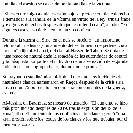
familia del asesino sea atacado por la familia de la víctima.
“Si les ocurre algo a quienes están bajo su protección, tiene derecho
a demandar a la familia de la víctima en virtud de la ley [tribal] árabe
y exigir sus derechos después de que le corten la cara”, añadió. “En
algunos casos, eso deriva en un nuevo conflicto”.
Durante la guerra en Siria, en el país se produjo “un importante
retorno al tribalismo y un aumento del sentimiento de pertenencia a
un clan”, dijo al-Khamri, del clan al-Nasser de Tabqa. Se trata de
“una reacción natural dada la rotación de las autoridades de control
y la búsqueda por parte del individuo de una sensación de seguridad
uniéndose a una agrupación o bloque que le proteja”.
Subrayando esta dinámica, al-Rahhal dijo que “los incidentes de
naturaleza clánica aumentaron en Raqqa después de la crisis siria
hasta en un 75 por ciento” en comparación con antes de la guerra,
estimó.
Al-Jassim, en Baghouz, se mostró de acuerdo. “El aumento se hizo
más pronunciado después de 2019, tras la expulsión del IS de la
zona”, dijo. El aumento de los conflictos entre clanes ejerció “una
gran presión sobre los jeques de los clanes y los que trabajan por el
bien en la zona”.