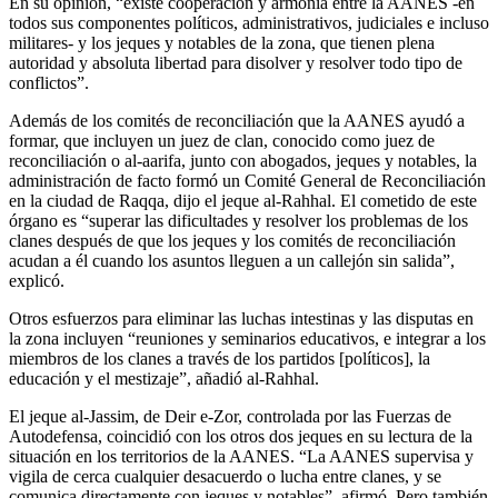
En su opinión, “existe cooperación y armonía entre la AANES -en
todos sus componentes políticos, administrativos, judiciales e incluso
militares- y los jeques y notables de la zona, que tienen plena
autoridad y absoluta libertad para disolver y resolver todo tipo de
conflictos”.
Además de los comités de reconciliación que la AANES ayudó a
formar, que incluyen un juez de clan, conocido como juez de
reconciliación o al-aarifa, junto con abogados, jeques y notables, la
administración de facto formó un Comité General de Reconciliación
en la ciudad de Raqqa, dijo el jeque al-Rahhal. El cometido de este
órgano es “superar las dificultades y resolver los problemas de los
clanes después de que los jeques y los comités de reconciliación
acudan a él cuando los asuntos lleguen a un callejón sin salida”,
explicó.
Otros esfuerzos para eliminar las luchas intestinas y las disputas en
la zona incluyen “reuniones y seminarios educativos, e integrar a los
miembros de los clanes a través de los partidos [políticos], la
educación y el mestizaje”, añadió al-Rahhal.
El jeque al-Jassim, de Deir e-Zor, controlada por las Fuerzas de
Autodefensa, coincidió con los otros dos jeques en su lectura de la
situación en los territorios de la AANES. “La AANES supervisa y
vigila de cerca cualquier desacuerdo o lucha entre clanes, y se
comunica directamente con jeques y notables”, afirmó. Pero también