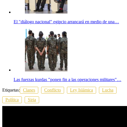
El "diálogo nacional" egipcio arrancará en medio de una…
Las fuerzas kurdas "ponen fin a las operaciones militares"…
Etiquetas:
Clanes
Conflicto
Ley Islámica
Lucha
Política
Siria