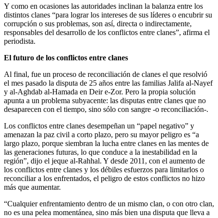
Y como en ocasiones las autoridades inclinan la balanza entre los
distintos clanes “para lograr los intereses de sus líderes o encubrir su
corrupción o sus problemas, son así, directa o indirectamente,
responsables del desarrollo de los conflictos entre clanes”, afirma el
periodista.
El futuro de los conflictos entre clanes
Al final, fue un proceso de reconciliación de clanes el que resolvió
el mes pasado la disputa de 25 años entre las familias Jalifa al-Nayef
y al-Aghdab al-Hamada en Deir e-Zor. Pero la propia solución
apunta a un problema subyacente: las disputas entre clanes que no
desaparecen con el tiempo, sino sólo con sangre -o reconciliación-.
Los conflictos entre clanes desempeñan un “papel negativo” y
amenazan la paz civil a corto plazo, pero su mayor peligro es “a
largo plazo, porque siembran la lucha entre clanes en las mentes de
las generaciones futuras, lo que conduce a la inestabilidad en la
región”, dijo el jeque al-Rahhal. Y desde 2011, con el aumento de
los conflictos entre clanes y los débiles esfuerzos para limitarlos o
reconciliar a los enfrentados, el peligro de estos conflictos no hizo
más que aumentar.
“Cualquier enfrentamiento dentro de un mismo clan, o con otro clan,
no es una pelea momentánea, sino más bien una disputa que lleva a