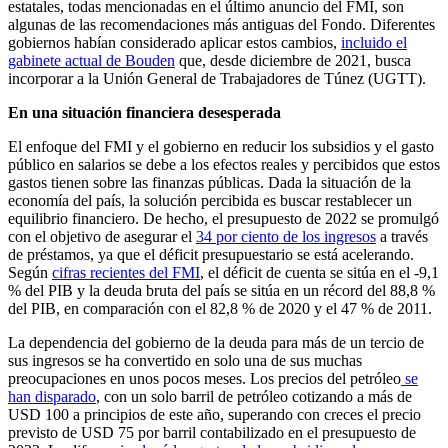
estatales, todas mencionadas en el último anuncio del FMI, son
algunas de las recomendaciones más antiguas del Fondo. Diferentes
gobiernos habían considerado aplicar estos cambios,
incluido el
gabinete actual de Bouden
que, desde diciembre de 2021, busca
incorporar a la Unión General de Trabajadores de Túnez (UGTT).
En una situación financiera desesperada
El enfoque del FMI y el gobierno en reducir los subsidios y el gasto
público en salarios se debe a los efectos reales y percibidos que estos
gastos tienen sobre las finanzas públicas. Dada la situación de la
economía del país, la solución percibida es buscar restablecer un
equilibrio financiero. De hecho, el presupuesto de 2022 se promulgó
con el objetivo de asegurar el
34 por ciento de los ingresos
a través
de préstamos, ya que el déficit presupuestario se está acelerando.
Según
cifras recientes del FMI
, el déficit de cuenta se sitúa en el -9,1
% del PIB y la deuda bruta del país se sitúa en un récord del 88,8 %
del PIB, en comparación con el 82,8 % de 2020 y el 47 % de 2011.
La dependencia del gobierno de la deuda para más de un tercio de
sus ingresos se ha convertido en solo una de sus muchas
preocupaciones en unos pocos meses. Los precios del petróleo
se
han disparado
, con un solo barril de petróleo cotizando a más de
USD 100 a principios de este año, superando con creces el precio
previsto de USD 75 por barril contabilizado en el presupuesto de