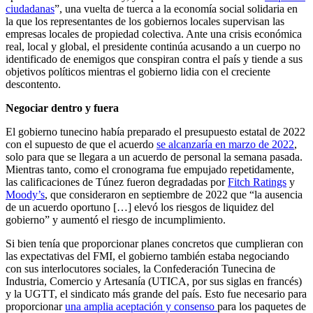
ciudadanas
”, una vuelta de tuerca a la economía social solidaria en
la que los representantes de los gobiernos locales supervisan las
empresas locales de propiedad colectiva. Ante una crisis económica
real, local y global, el presidente continúa acusando a un cuerpo no
identificado de enemigos que conspiran contra el país y tiende a sus
objetivos políticos mientras el gobierno lidia con el creciente
descontento.
Negociar dentro y fuera
El gobierno tunecino había preparado el presupuesto estatal de 2022
con el supuesto de que el acuerdo
se alcanzaría en marzo de 2022
,
solo para que se llegara a un acuerdo de personal la semana pasada.
Mientras tanto, como el cronograma fue empujado repetidamente,
las calificaciones de Túnez fueron degradadas por
Fitch Ratings
y
Moody’s
, que consideraron en septiembre de 2022 que “la ausencia
de un acuerdo oportuno […] elevó los riesgos de liquidez del
gobierno” y aumentó el riesgo de incumplimiento.
Si bien tenía que proporcionar planes concretos que cumplieran con
las expectativas del FMI, el gobierno también estaba negociando
con sus interlocutores sociales, la Confederación Tunecina de
Industria, Comercio y Artesanía (UTICA, por sus siglas en francés)
y la UGTT, el sindicato más grande del país. Esto fue necesario para
proporcionar
una amplia aceptación y consenso
para los paquetes de