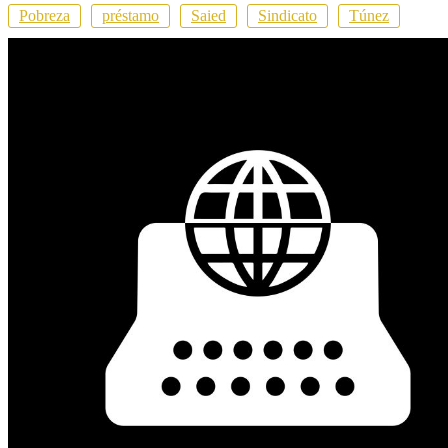
Pobreza
préstamo
Saied
Sindicato
Túnez