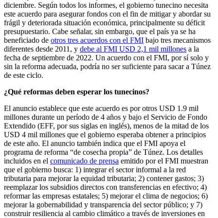
diciembre. Según todos los informes, el gobierno tunecino necesita
este acuerdo para asegurar fondos con el fin de mitigar y abordar su
frágil y deteriorada situación económica, principalmente su déficit
presupuestario. Cabe señalar, sin embargo, que el país ya se ha
beneficiado de
otros tres acuerdos con el FMI
bajo tres mecanismos
diferentes desde 2011, y
debe al FMI USD 2,1 mil millones
a la
fecha de septiembre de 2022. Un acuerdo con el FMI, por sí solo y
sin la reforma adecuada, podría no ser suficiente para sacar a Túnez
de este ciclo.
¿Qué reformas deben esperar los tunecinos?
El anuncio establece que este acuerdo es por otros USD 1.9 mil
millones durante un período de 4 años y bajo el Servicio de Fondo
Extendido (EFF, por sus siglas en inglés), menos de la mitad de los
USD 4 mil millones que el gobierno esperaba obtener a principios
de este año. El anuncio también indica que el FMI apoya el
programa de reforma “de cosecha propia” de Túnez. Los detalles
incluidos en el
comunicado de prensa
emitido por el FMI muestran
que el gobierno busca: 1) integrar el sector informal a la red
tributaria para mejorar la equidad tributaria; 2) contener gastos; 3)
reemplazar los subsidios directos con transferencias en efectivo; 4)
reformar las empresas estatales; 5) mejorar el clima de negocios; 6)
mejorar la gobernabilidad y transparencia del sector público; y 7)
construir resiliencia al cambio climático a través de inversiones en