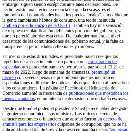
embargo, siguen siendo escépticos ante tales declaraciones. De
hecho, existe una creciente creencia de que la escasez es el
trampolín de las autoridades hacia los precios “reales”, a medida que
la gente cambia sus hábitos de consumo, una teoría insinuada
también por el liderazgo de la UGTT
. También hay una sensación
de respuesta y planificación deficientes por parte del gobierno, ya
que no pareció abordar esta crisis. De cualquier manera, el nivel
desastroso de las comunicaciones del gobierno actual, y la falta de
transparencia, permite tales reflexiones y rumores.
En medio de estas dificultades, el presidente Saied cree que los
repetidos desabastecimientos son parte de una
conspiración de
especuladores
para crear pánico y perturbar la paz social. El 21 de
marzo de 2022, luego de semanas de amenazas,
promulgó un
decreto
con severas penas de prisión para quienes incurran en
especulaciones o difusión de noticias falsas que afecten al mercado o
a los consumidores. La página de Facebook del Ministerio de
Comercio aumentó la frecuencia de
publicaciones que mostraban los
bienes incautados
, en un intento de demostrar que no había escasez.
Desde que tomó el poder, el presidente Saied parece haber delegado
el gobierno económico a sus ministros. Los únicos decretos de
carácter económico o financiero que aprobó fueron
un decreto de
amnistía para los empresarios
culpables de corrupción, que no se ha
aplicado hasta el día de hoy, y la puesta en marcha de sus “
empresas