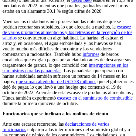
dólares) o menos al día. Además, el
desempleo
estaba en el 15,3 % a
mediados de 2022, mientras que para los graduados universitarios
estaba en un alarmante 30,1 % según cifras de 2020.
Mientras los ciudadanos aún procesaban las noticias de que se
podrían recortar sus subsidios, lo que afectaría a muchos, la
escasez
de varios productos alimenticios y los retrasos en la recepción de los
salarios
se convirtieron en algo habitual. La harina, el azúcar, el
arroz y, en ocasiones, el agua embotellada y los huevos se han
vuelto mucho más difíciles de encontrar y los vendedores
comenzaron a racionarlos. También hubo
informes
de barcos
encallados que exigían pagos por adelantado antes de descargar sus
cargamentos de granos, lo que coincidió con
interrupciones en los
suministros para las panaderías
. Las panaderías que operan con
harina subsidiada también sufrieron un retraso de 14 meses en los
pagos,
que suman alrededor de USD 78 millones
que el gobierno les
dejó de pagar, lo que llevó a una huelga que comenzó el 19 de
octubre de 2022. Además de esta escasez de productos alimenticios ,
Túnez también experimentó
escasez en el suministro de combustible
durante la primera quincena de octubre.
Funcionarios que se inclinan a los molinos de viento
Ante esta escasez recurrente, las
declaraciones de varios
funcionarios
culparon a las interrupciones del suministro global y a
las compras de pánico de los consumidores. Los ciudadanos, sin