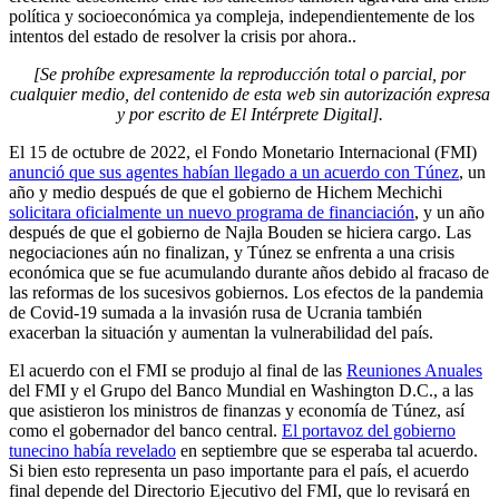
política y socioeconómica ya compleja, independientemente de los
intentos del estado de resolver la crisis por ahora..
[Se prohíbe expresamente la reproducción total o parcial, por
cualquier medio, del contenido de esta web sin autorización expresa
y por escrito de El Intérprete Digital].
El 15 de octubre de 2022, el Fondo Monetario Internacional (FMI)
anunció que sus agentes habían llegado a un acuerdo con Túnez
, un
año y medio después de que el gobierno de Hichem Mechichi
solicitara oficialmente un nuevo programa de financiación
, y un año
después de que el gobierno de Najla Bouden se hiciera cargo. Las
negociaciones aún no finalizan, y Túnez se enfrenta a una crisis
económica que se fue acumulando durante años debido al fracaso de
las reformas de los sucesivos gobiernos. Los efectos de la pandemia
de Covid-19 sumada a la invasión rusa de Ucrania también
exacerban la situación y aumentan la vulnerabilidad del país.
El acuerdo con el FMI se produjo al final de las
Reuniones Anuales
del FMI y el Grupo del Banco Mundial en Washington D.C., a las
que asistieron los ministros de finanzas y economía de Túnez, así
como el gobernador del banco central.
El portavoz del gobierno
tunecino había revelado
en septiembre que se esperaba tal acuerdo.
Si bien esto representa un paso importante para el país, el acuerdo
final depende del Directorio Ejecutivo del FMI, que lo revisará en