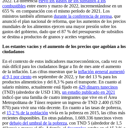
2022. La diferencia
elevó los gastos de los subsidios a los
combustibles
entre enero y marzo de 2022, incrementándose en un
655 % en comparación con el mismo período de 2021. Los
ministros también afirmaron
durante la conferencia de prensa
, que
anunció el plan nacional de reforma, que los aumentos de los precios
mundiales de los alimentos ejercen una mayor presión sobre los
gastos del gobierno, dado que el 87 % del presupuesto de subsidios
se destina a productos de granos y aceites vegetales.
Los estantes vacíos y el aumento de los precios que agobian a los
ciudadanos
En el contexto de estos indicadores macroeconómicos, cada vez es
más difícil para los ciudadanos llegar a fin de mes ante el aumento
de la inflación. Las cifras muestran que la
inflación general aumentó
al 9,1 por ciento
en septiembre de 2022, y fue del 13 % para los
productos alimenticios y del 8,3 % para el transporte. En cuanto al
salario mínimo, actualmente está fijado en
429 dinares tunecinos
(TND) (alrededor de USD 130),
un estudio publicado en 2021
indicó que una familia de cuatro integrantes que vive en el Área
Metropolitana de Túnez requiere un ingreso de TND 2.400 (USD
870) para vivir una vida decente. En cuanto a las tasas de pobreza,
el
15,2 % de la población
vivía en la pobreza en 2015, las cifras más
recientes disponibles. En otras palabras, 1.669.336 tunecinos viven
por
debajo del umbral de la pobreza
, con TND 5 (alrededor de 1,5