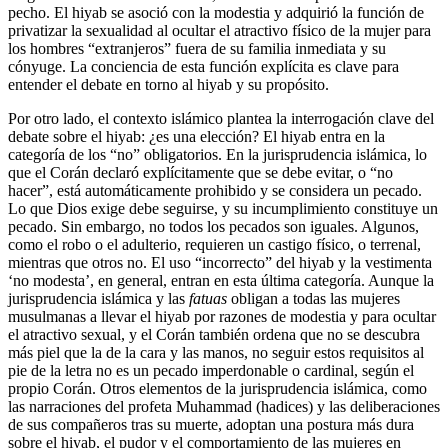
pecho. El hiyab se asoció con la modestia y adquirió la función de
privatizar la sexualidad al ocultar el atractivo físico de la mujer para
los hombres “extranjeros” fuera de su familia inmediata y su
cónyuge. La conciencia de esta función explícita es clave para
entender el debate en torno al hiyab y su propósito.
Por otro lado, el contexto islámico plantea la interrogación clave del
debate sobre el hiyab: ¿es una elección? El hiyab entra en la
categoría de los “no” obligatorios. En la jurisprudencia islámica, lo
que el Corán declaró explícitamente que se debe evitar, o “no
hacer”, está automáticamente prohibido y se considera un pecado.
Lo que Dios exige debe seguirse, y su incumplimiento constituye un
pecado. Sin embargo, no todos los pecados son iguales. Algunos,
como el robo o el adulterio, requieren un castigo físico, o terrenal,
mientras que otros no. El uso “incorrecto” del hiyab y la vestimenta
‘no modesta’, en general, entran en esta última categoría. Aunque la
jurisprudencia islámica y las
fatuas
obligan a todas las mujeres
musulmanas a llevar el hiyab por razones de modestia y para ocultar
el atractivo sexual, y el Corán también ordena que no se descubra
más piel que la de la cara y las manos, no seguir estos requisitos al
pie de la letra no es un pecado imperdonable o cardinal, según el
propio Corán. Otros elementos de la jurisprudencia islámica, como
las narraciones del profeta Muhammad (hadices) y las deliberaciones
de sus compañeros tras su muerte, adoptan una postura más dura
sobre el hiyab, el pudor y el comportamiento de las mujeres en