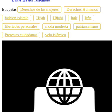
Las Artes del Terremoto
Etiquetas:
Derechos de las mujeres
Derechos Humanos
fashion islamic
Hijab
Hijabi
Irak
Irán
libertades personales
moda modesta
patriarcalismo
Protestas ciudadanas
velo islámico