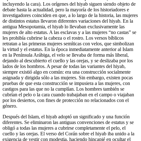
incluyendo la cara). Los orígenes del hiyab siguen siendo objeto de
debate hasta la actualidad, pero la mayoría de los historiadores e
investigadores coinciden en que, a lo largo de la historia, las mujeres
de distintos estatus llevaron diferentes variaciones del hiyab. En la
antigua Mesopotamia, el hiyab lo llevaban exclusivamente las
mujeres de alto estatus. A las esclavas y a las mujeres “no castas” se
les prohibía cubrirse la cabeza o el rostro. Los versos bíblicos
retratan a las primeras mujeres semíticas con velos, que simbolizan
la virtud y el estatus. En la época inmediatamente anterior al Islam
en la Península Arábiga, el velo se llevaba de forma más liberal,
dejando al descubierto el cuello y las orejas, y se deslizaba por los
lados de los hombros. A pesar de todas las variantes del hiyab,
siempre existió algo en común: era una construcción socialmente
asignada y dirigida sólo a las mujeres. Sin embargo, existen pocas
pruebas de que esta construcción se impusiera a las mujeres, con
castigos para las que no la cumplían. Los hombres también se
cubrían el pelo o la cara cuando trabajaban en el campo o viajaban
por los desiertos, con fines de protección no relacionados con el
género.
Después del Islam, el hiyab adoptó un significado y una función
diferentes. Se eliminaron las antiguas convenciones de estatus y se
obligó a todas las mujeres a cubrirse completamente el pelo, el
cuello y las orejas. El verso del Corán sobre el hiyab iba unido a la
exigencia de vestir con modestia, haciendo hincapié en ocultar el