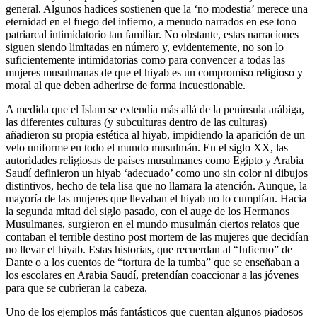
general. Algunos hadices sostienen que la ‘no modestia’ merece una
eternidad en el fuego del infierno, a menudo narrados en ese tono
patriarcal intimidatorio tan familiar. No obstante, estas narraciones
siguen siendo limitadas en número y, evidentemente, no son lo
suficientemente intimidatorias como para convencer a todas las
mujeres musulmanas de que el hiyab es un compromiso religioso y
moral al que deben adherirse de forma incuestionable.
A medida que el Islam se extendía más allá de la península arábiga,
las diferentes culturas (y subculturas dentro de las culturas)
añadieron su propia estética al hiyab, impidiendo la aparición de un
velo uniforme en todo el mundo musulmán. En el siglo XX, las
autoridades religiosas de países musulmanes como Egipto y Arabia
Saudí definieron un hiyab ‘adecuado’ como uno sin color ni dibujos
distintivos, hecho de tela lisa que no llamara la atención. Aunque, la
mayoría de las mujeres que llevaban el hiyab no lo cumplían. Hacia
la segunda mitad del siglo pasado, con el auge de los Hermanos
Musulmanes, surgieron en el mundo musulmán ciertos relatos que
contaban el terrible destino post mortem de las mujeres que decidían
no llevar el hiyab. Estas historias, que recuerdan al “Infierno” de
Dante o a los cuentos de “tortura de la tumba” que se enseñaban a
los escolares en Arabia Saudí, pretendían coaccionar a las jóvenes
para que se cubrieran la cabeza.
Uno de los ejemplos más fantásticos que cuentan algunos piadosos