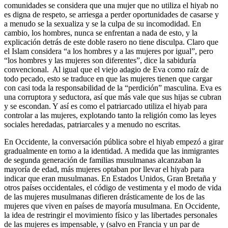
comunidades se considera que una mujer que no utiliza el hiyab no
es digna de respeto, se arriesga a perder oportunidades de casarse y
a menudo se la sexualiza y se la culpa de su incomodidad. En
cambio, los hombres, nunca se enfrentan a nada de esto, y la
explicación detrás de este doble rasero no tiene disculpa. Claro que
el Islam considera “a los hombres y a las mujeres por igual”, pero
“los hombres y las mujeres son diferentes”, dice la sabiduría
convencional. Al igual que el viejo adagio de Eva como raíz de
todo pecado, esto se traduce en que las mujeres tienen que cargar
con casi toda la responsabilidad de la “perdición” masculina. Eva es
una corruptora y seductora, así que más vale que sus hijas se cubran
y se escondan. Y así es como el patriarcado utiliza el hiyab para
controlar a las mujeres, explotando tanto la religión como las leyes
sociales heredadas, patriarcales y a menudo no escritas.
En Occidente, la conversación pública sobre el hiyab empezó a girar
gradualmente en torno a la identidad. A medida que las inmigrantes
de segunda generación de familias musulmanas alcanzaban la
mayoría de edad, más mujeres optaban por llevar el hiyab para
indicar que eran musulmanas. En Estados Unidos, Gran Bretaña y
otros países occidentales, el código de vestimenta y el modo de vida
de las mujeres musulmanas difieren drásticamente de los de las
mujeres que viven en países de mayoría musulmana. En Occidente,
la idea de restringir el movimiento físico y las libertades personales
de las mujeres es impensable, y (salvo en Francia y un par de