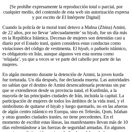
[Se prohíbe expresamente la reproducción total o parcial, por
cualquier medio, del contenido de esta web sin autorización expresa
y por escrito de El Intérprete Digital]
Cuando la policía de la moral iraní detuvo a Mahsa (Zhina) Amini,
de 22 años, por no llevar ‘adecuadamente’ su hiyab, fue un día más
en la República Islámica. Decenas de mujeres son detenidas casi a
diario por el Estado iraní, quien considera estas conductas como
violaciones del código de vestimenta. El
hiyab
, o pañuelo islámico,
es obligatorio en Irán, aunque algunos ven esta norma como
‘relajada’, ya que a veces se ve parte del cabello por parte de las
mujeres.
En algún momento durante la detención de Amini, la joven kurda
fue torturada. Un día después, fue declarada muerta. Las autoridades
no sabían que el destino de Amini desencadenaría protestas sin par
que se extendieron desde su provincia natal, el Kurdistán, a la
mayoría de las principales ciudades de Irán, incluida la capital. La
participación de mujeres de todos los ámbitos de la vida iraní, y el
simbolismo de quitarse el hiyab y luego quemarlo, no en las afueras
de algún centro islámico en Europa, sino en Teherán, Qom, Isfahan
y otras grandes ciudades iraníes, no tiene precedentes. En el
momento de escribir estas líneas, las manifestantes llevan más de 10
días enfrentándose a las fuerzas de seguridad armadas. En algunos