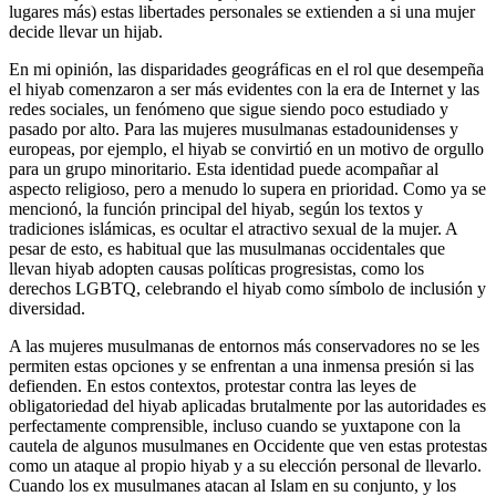
lugares más) estas libertades personales se extienden a si una mujer
decide llevar un hijab.
En mi opinión, las disparidades geográficas en el rol que desempeña
el hiyab comenzaron a ser más evidentes con la era de Internet y las
redes sociales, un fenómeno que sigue siendo poco estudiado y
pasado por alto. Para las mujeres musulmanas estadounidenses y
europeas, por ejemplo, el hiyab se convirtió en un motivo de orgullo
para un grupo minoritario. Esta identidad puede acompañar al
aspecto religioso, pero a menudo lo supera en prioridad. Como ya se
mencionó, la función principal del hiyab, según los textos y
tradiciones islámicas, es ocultar el atractivo sexual de la mujer. A
pesar de esto, es habitual que las musulmanas occidentales que
llevan hiyab adopten causas políticas progresistas, como los
derechos LGBTQ, celebrando el hiyab como símbolo de inclusión y
diversidad.
A las mujeres musulmanas de entornos más conservadores no se les
permiten estas opciones y se enfrentan a una inmensa presión si las
defienden. En estos contextos, protestar contra las leyes de
obligatoriedad del hiyab aplicadas brutalmente por las autoridades es
perfectamente comprensible, incluso cuando se yuxtapone con la
cautela de algunos musulmanes en Occidente que ven estas protestas
como un ataque al propio hiyab y a su elección personal de llevarlo.
Cuando los ex musulmanes atacan al Islam en su conjunto, y los