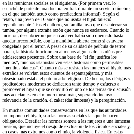
en las reuniones sociales es el siguiente. (Por primera vez, lo
escuché de parte de una doctora en Irak durante un servicio fúnebre,
en el que también actuó como predicadora informal). Según el
relato, una joven de 16 años que no usaba el hijab falleció
repentinamente. Tras el entierro, su familia tuvo que desenterrar su
tumba, por alguna extraña razón que nunca se esclarece. Cuando lo
hicieron, descubrieron que su cadáver había sido quemado hasta
quedar irreconocible, con la mandíbula abierta como si estuviera
congelada por el terror. A pesar de su calidad de película de terror
barata, la historia funcionó en al menos algunas de las niñas pre
adolescentes presentes. Sobre una base de “el fin justifica los
medios”, muchos islamistas ven estas historias como permisibles
“mentiras blancas”. Cuanto más se resisten las mujeres al hiyab, más
extraños se volvían estos cuentos de espantapájaros, y más
obsesionado estaba el patriarcado religioso. De hecho, los clérigos y
predicadores modernos se dedicaron tanto tiempo y esfuerzo a
promover el hiyab que se convirtió en uno de los temas de discusión
más acuciantes en el mundo musulmán, superando incluso la
relevancia de la oración, el zakat (dar limosna) y la peregrinación.
En muchas comunidades conservadoras en las que las autoridades
no imponen el hiyab, son las normas sociales las que lo hacen
obligatorio. Desafiar las normas somete a las mujeres a una inmensa
presión, que incluye el riesgo de exclusión de los círculos sociales y,
en casos más extremos como el mío, la violencia física. En estas