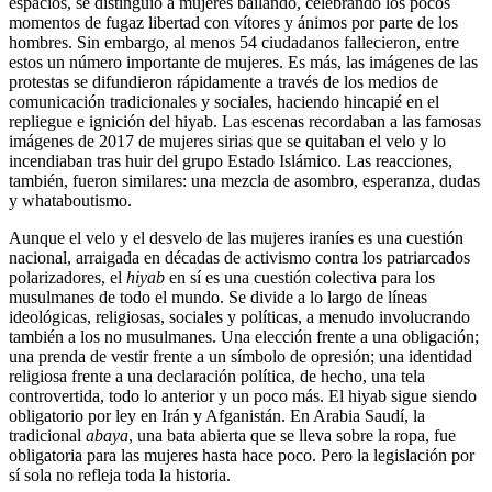
espacios, se distinguió a mujeres bailando, celebrando los pocos
momentos de fugaz libertad con vítores y ánimos por parte de los
hombres. Sin embargo, al menos 54 ciudadanos fallecieron, entre
estos un número importante de mujeres. Es más, las imágenes de las
protestas se difundieron rápidamente a través de los medios de
comunicación tradicionales y sociales, haciendo hincapié en el
repliegue e ignición del hiyab. Las escenas recordaban a las famosas
imágenes de 2017 de mujeres sirias que se quitaban el velo y lo
incendiaban tras huir del grupo Estado Islámico. Las reacciones,
también, fueron similares: una mezcla de asombro, esperanza, dudas
y whataboutismo.
Aunque el velo y el desvelo de las mujeres iraníes es una cuestión
nacional, arraigada en décadas de activismo contra los patriarcados
polarizadores, el
hiyab
en sí es una cuestión colectiva para los
musulmanes de todo el mundo. Se divide a lo largo de líneas
ideológicas, religiosas, sociales y políticas, a menudo involucrando
también a los no musulmanes. Una elección frente a una obligación;
una prenda de vestir frente a un símbolo de opresión; una identidad
religiosa frente a una declaración política, de hecho, una tela
controvertida, todo lo anterior y un poco más. El hiyab sigue siendo
obligatorio por ley en Irán y Afganistán. En Arabia Saudí, la
tradicional
abaya
, una bata abierta que se lleva sobre la ropa, fue
obligatoria para las mujeres hasta hace poco. Pero la legislación por
sí sola no refleja toda la historia.