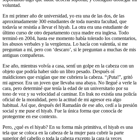
voluntad.
En mi primer año de universidad, yo era una de las dos, de las
aproximadamente 300 estudiantes de toda nuestra facultad, que
todavía se resistía a llevar el hiyab. La otra era una estudiante de
último curso de otro departamento cuya madre era inglesa. Todo
terminó en 2004, hasta ese momento había tolerado los comentarios,
los abusos verbales y la vergüenza. Lo hacía con valentía, si me
preguntan a mí, pero con ‘descaro’, si le preguntan a muchas de mis
antiguas compañeras.
Ese año, mientras volvía a casa, sentí un golpe en la cabeza con un
objeto que podría haber sido un libro pesado. Después oí
maldiciones que exigían que me cubriera la cabeza. “¡Puta!”, gritó
mi agresor. Era un joven que llevaba una abaya. No llegué a verle la
cara, pero determiné que tenía la edad de un universitario por su
tono de voz y su velocidad al caminar. En Irak no existía una policía
oficial de la moralidad, pero la actitud de mi agresor era algo
habitual. Así que, después del Ramadán de ese año, cedí a la presión
social y me puse el hiyab. Fue la única forma que conocía de
protegerme en ese contexto.
Pero, ¿qué es el hiyab? En su forma más primitiva, el hiyab es una
tela que se coloca en la cabeza de la mujer para cubrir la parte
superior del cabello o toda la cabeza excepto la cara (a veces