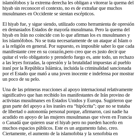
islamófobos y la extrema derecha les obligan a vitorear la quema del
hiyab sin reconocer el contexto, no es de extrañar que muchos
musulmanes en Occidente se sientan escépticos.
El hiyab fue, y sigue siendo, utilizado como herramienta de opresión
en demasiados Estados de mayoría musulmana. Pero la quema del
hiyab en Irán no coincide con lo que afirman los ex musulmanes y
los islamófobos. No se trata necesariamente de un ataque al Islam o
a la religión en general. Por supuesto, es imposible saber lo que cada
manifestante cree en su corazón,pero creo que es justo decir que
quitar el velo obligatorio y prenderlo fuego es, ante todo, un rechazo
a las leyes forzadas, la opresión y la brutalidad impuestas al pueblo
iraní por la República Islámica, incluida la criminalidad sancionada
por el Estado que mató a una joven inocente e indefensa por mostrar
un poco de su pelo.
Una de las primeras reacciones al apoyo internacional relativamente
significativo que han recibido los manifestantes de Irán provino de
activistas musulmanes en Estados Unidos y Europa. Sugirieron que
gran parte del apoyo a los iraníes era “hipócrita”; que no se trataba
de libertad o autonomía personal porque, afirmaron, casi nadie ha
acudido en apoyo de las mujeres musulmanas que viven en Francia
o Canadá que quieren usar el hiyab pero no pueden hacerlo en
muchos espacios públicos. Este es un argumento falso, creo.
Ciertamente, el aumento de la islamofobia y la xenofobia en