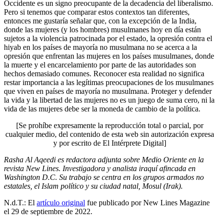
Occidente es un signo preocupante de la decadencia del liberalismo.
Pero si tenemos que comparar estos contextos tan diferentes,
entonces me gustaría señalar que, con la excepción de la India,
donde las mujeres (y los hombres) musulmanes hoy en día están
sujetos a la violencia patrocinada por el estado, la opresión contra el
hiyab en los países de mayoría no musulmana no se acerca a la
opresión que enfrentan las mujeres en los países musulmanes, donde
la muerte y el encarcelamiento por parte de las autoridades son
hechos demasiado comunes. Reconocer esta realidad no significa
restar importancia a las legítimas preocupaciones de los musulmanes
que viven en países de mayoría no musulmana. Proteger y defender
la vida y la libertad de las mujeres no es un juego de suma cero, ni la
vida de las mujeres debe ser la moneda de cambio de la política.
[Se prohíbe expresamente la reproducción total o parcial, por
cualquier medio, del contenido de esta web sin autorización expresa
y por escrito de El Intérprete Digital]
Rasha Al Aqeedi es redactora adjunta sobre Medio Oriente en la
revista New Lines. Investigadora y analista iraquí afincada en
Washington D.C. Su trabajo se centra en los grupos armados no
estatales, el Islam político y su ciudad natal, Mosul (Irak).
N.d.T.: El
artículo original
fue publicado por New Lines Magazine
el 29 de septiembre de 2022.