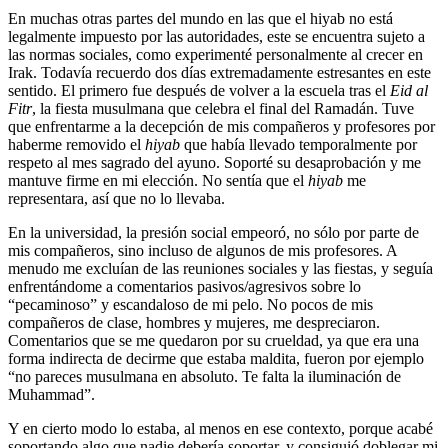
En muchas otras partes del mundo en las que el hiyab no está
legalmente impuesto por las autoridades, este se encuentra sujeto a
las normas sociales, como experimenté personalmente al crecer en
Irak. Todavía recuerdo dos días extremadamente estresantes en este
sentido. El primero fue después de volver a la escuela tras el
Eid al
Fitr
, la fiesta musulmana que celebra el final del Ramadán. Tuve
que enfrentarme a la decepción de mis compañeros y profesores por
haberme removido el
hiyab
que había llevado temporalmente por
respeto al mes sagrado del ayuno. Soporté su desaprobación y me
mantuve firme en mi elección. No sentía que el
hiyab
me
representara, así que no lo llevaba.
En la universidad, la presión social empeoró, no sólo por parte de
mis compañeros, sino incluso de algunos de mis profesores. A
menudo me excluían de las reuniones sociales y las fiestas, y seguía
enfrentándome a comentarios pasivos/agresivos sobre lo
“pecaminoso” y escandaloso de mi pelo. No pocos de mis
compañeros de clase, hombres y mujeres, me despreciaron.
Comentarios que se me quedaron por su crueldad, ya que era una
forma indirecta de decirme que estaba maldita, fueron por ejemplo
“no pareces musulmana en absoluto. Te falta la iluminación de
Muhammad”.
Y en cierto modo lo estaba, al menos en ese contexto, porque acabé
soportando algo que nadie debería soportar, y consiguió doblegar mi