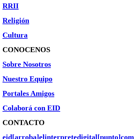
RRII
Religión
Cultura
CONOCENOS
Sobre Nosotros
Nuestro Equipo
Portales Amigos
Colaborá con EID
CONTACTO
eid[arroba]elinterpretedigital[punto]com