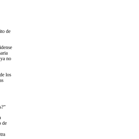
ito de
nidense
aria
 ya no
de los
as
s?”
a
o de
tra