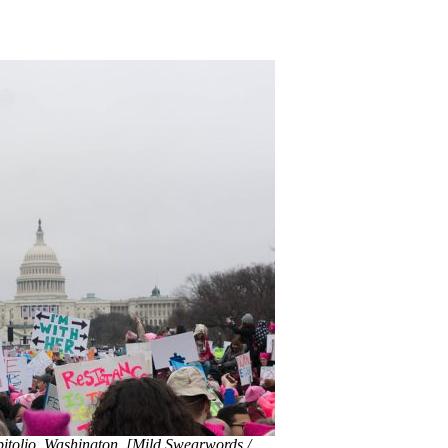
pitolio, Washington. [Mild Swearwords /