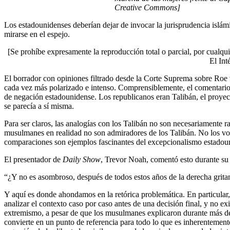
Creative Commons]
Los estadounidenses deberían dejar de invocar la jurisprudencia islámi
mirarse en el espejo.
[Se prohíbe expresamente la reproducción total o parcial, por cualqui
El Int
El borrador con opiniones filtrado desde la Corte Suprema sobre Roe 
cada vez más polarizado e intenso. Comprensiblemente, el comentario
de negación estadounidense. Los republicanos eran Talibán, el proyecto
se parecía a sí misma.
Para ser claros, las analogías con los Talibán no son necesariamente r
musulmanes en realidad no son admiradores de los Talibán. No los vot
comparaciones son ejemplos fascinantes del excepcionalismo estadouni
El presentador de
Daily Show
, Trevor Noah, comentó esto durante s
“¿Y no es asombroso, después de todos estos años de la derecha grita
Y aquí es donde ahondamos en la retórica problemática. En particular,
analizar el contexto caso por caso antes de una decisión final, y no e
extremismo, a pesar de que los musulmanes explicaron durante más de 
convierte en un punto de referencia para todo lo que es inherentement