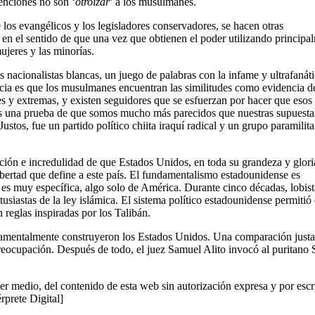
tenciones no son ‘
otroizar
’ a los musulmanes.
os evangélicos y los legisladores conservadores, se hacen otras
en el sentido de que una vez que obtienen el poder utilizando principa
ujeres y las minorías.
nacionalistas blancas, un juego de palabras con la infame y ultrafanát
ncia es que los musulmanes encuentran las similitudes como evidencia d
les y extremas, y existen seguidores que se esfuerzan por hacer que esos
 es una prueba de que somos mucho más parecidos que nuestras supuesta
tos, fue un partido político chiita iraquí radical y un grupo paramilita
ción e incredulidad de que Estados Unidos, en toda su grandeza y glori
bertad que define a este país. El fundamentalismo estadounidense es
 es muy específica, algo solo de América. Durante cinco décadas, lobist
siastas de la ley islámica. El sistema político estadounidense permitió 
 reglas inspiradas por los Talibán.
damentalmente construyeron los Estados Unidos. Una comparación justa
reocupación. Después de todo, el juez Samuel Alito invocó al puritano 
er medio, del contenido de esta web sin autorización expresa y por escr
érprete Digital]