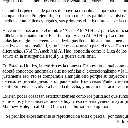
regresión de las libertades civiles es reveladora, incluso cuando las in
Cuando las personas de países de mayoría musulmana aprenden sobre l
comparaciones. Por ejemplo, “son como nuestros partidos islamistas”, 
medios democráticos y legales, sus primeros objetivos suelen ser las m
Hace unos años acuñé el nombre ‘Asaeb Ahl Al Hick’ para las milicias 
milicia patrocinada por el Estado iraquí Asaeb Ahl Al Haq. La difere
todas las religiones, creencias e ideologías tienen ideales fundamenta
ideales sean una realidad, y un hecho consumado para el resto. Esto
diferencias. (N.d.T: Asaeb Ahl Al Haq, conocida como la Liga de los Jus
activo en la insurgencia iraquí y la guerra civil siria).
En Estados Unidos, la retórica es la opuesta. Expresa una total conmo
adoptó conceptos anormales que no reflejan el excepcionalismo y la li
justamente eso. No es comparable a ningún otro porque su trayectoria
defensores provida presionaron para anular Roe versus Wade; y no entu
Corte Suprema se volviera hacia la derecha; y no administraciones con
Existen pocas cosas tan estadounidenses como los puritanos que fun
entre ellos y los conservadores de hoy, y eso debería generar mayor p
Matthew Hale, no al Mulá Omar, en su borrador de opinión.
[Se prohíbe expresamente la reproducción total o parcial, por cualqui
El Int