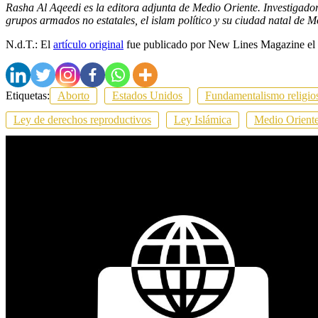
Rasha Al Aqeedi es la editora adjunta de Medio Oriente. Investigador
grupos armados no estatales, el islam político y su ciudad natal de Mo
N.d.T.: El
artículo original
fue publicado por New Lines Magazine el
Etiquetas:
Aborto
Estados Unidos
Fundamentalismo religio
Ley de derechos reproductivos
Ley Islámica
Medio Orient