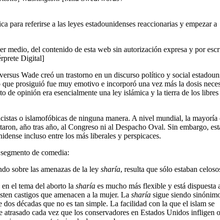
ca para referirse a las leyes estadounidenses reaccionarias y empezar a
er medio, del contenido de esta web sin autorización expresa y por escr
érprete Digital]
versus Wade creó un trastorno en un discurso político y social estadou
 que prosiguió fue muy emotivo e incorporó una vez más la dosis neces
 de opinión era esencialmente una ley islámica y la tierra de los libres
acistas o islamofóbicas de ninguna manera. A nivel mundial, la mayoría 
aron, año tras año, al Congreso ni al Despacho Oval. Sin embargo, est
dense incluso entre los más liberales y perspicaces.
u segmento de comedia:
ndo sobre las amenazas de la ley
sharía
, resulta que sólo estaban celoso
 en el tema del aborto la
sharía
es mucho más flexible y está dispuesta 
xisten castigos que amenacen a la mujer. La
sharía
sigue siendo sinónim
dos décadas que no es tan simple. La facilidad con la que el islam se
e atrasado cada vez que los conservadores en Estados Unidos infligen o