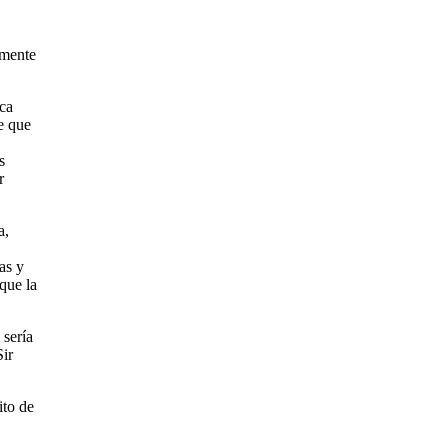
lmente
ica
e que
s
r
a,
as y
que la
 sería
Sir
ito de