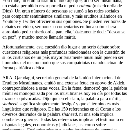
YouTube, un erudito islámico libio dijo que, al no ser musulmana,
no estaba permitido rezar por ella ni pedir
rahma
(misericordia de
Dios). Un gran número de personas se sumó a las redes sociales
para compartir sentimientos similares, y más eruditos islámicos en
Youtube y Twitter ofrecieron sus opiniones. Se pueden ver horas de
debates en vídeo, sermones o comentarios en línea sobre si era
apropiado pedir misericordia para ella, básicamente decir “descanse
en paz”, y mucho menos llamarla mártir.
Afortunadamente, esta cuestión dio lugar a un serio debate sobre
cuestiones religiosas más profundas relacionadas con la cuestión de
si los cristianos de un país mayoritariamente musulmán pueden ser
honrados del mismo modo que sus compatriotas cuando actúan de
forma patriótica o ética.
Ali Al Qaradaghi, secretario general de la Unión Internacional de
Eruditos Musulmanes, emitió una extensa fetua en apoyo de Akleh,
contraponiéndose a estas voces. En la fetua, demostró que la palabra
mártir es monopolizada por los musulmanes hoy en día por todas las
razones equivocadas. Dijo que en el islam, la palabra para mártir,
shaheed
, significa simplemente ‘testigo’ y que el término es más
lingüístico que religioso. De las 159 referencias en el Corán a los
diversos derivados de la palabra
shaheed
, ni una sola implica
combates o guerras. Todas las referencias implican el testimonio en
disputas legales, económicas y judiciales, así como sobre
reglamentos. Cualquier adepto a cualquier sistema de creencias