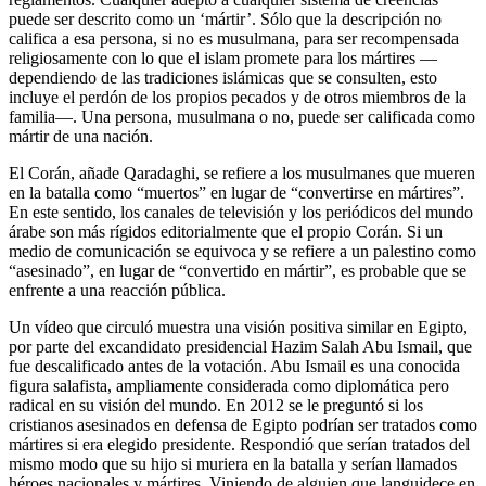
puede ser descrito como un ‘mártir’. Sólo que la descripción no
califica a esa persona, si no es musulmana, para ser recompensada
religiosamente con lo que el islam promete para los mártires —
dependiendo de las tradiciones islámicas que se consulten, esto
incluye el perdón de los propios pecados y de otros miembros de la
familia—. Una persona, musulmana o no, puede ser calificada como
mártir de una nación.
El Corán, añade Qaradaghi, se refiere a los musulmanes que mueren
en la batalla como “muertos” en lugar de “convertirse en mártires”.
En este sentido, los canales de televisión y los periódicos del mundo
árabe son más rígidos editorialmente que el propio Corán. Si un
medio de comunicación se equivoca y se refiere a un palestino como
“asesinado”, en lugar de “convertido en mártir”, es probable que se
enfrente a una reacción pública.
Un vídeo que circuló muestra una visión positiva similar en Egipto,
por parte del excandidato presidencial Hazim Salah Abu Ismail, que
fue descalificado antes de la votación. Abu Ismail es una conocida
figura salafista, ampliamente considerada como diplomática pero
radical en su visión del mundo. En 2012 se le preguntó si los
cristianos asesinados en defensa de Egipto podrían ser tratados como
mártires si era elegido presidente. Respondió que serían tratados del
mismo modo que su hijo si muriera en la batalla y serían llamados
héroes nacionales y mártires. Viniendo de alguien que languidece en