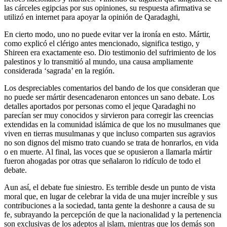
las cárceles egipcias por sus opiniones, su respuesta afirmativa se
utilizó en internet para apoyar la opinión de Qaradaghi,
En cierto modo, uno no puede evitar ver la ironía en esto. Mártir,
como explicó el clérigo antes mencionado, significa testigo, y
Shireen era exactamente eso. Dio testimonio del sufrimiento de los
palestinos y lo transmitió al mundo, una causa ampliamente
considerada ‘sagrada’ en la región.
Los despreciables comentarios del bando de los que consideran que
no puede ser mártir desencadenaron entonces un sano debate. Los
detalles aportados por personas como el jeque Qaradaghi no
parecían ser muy conocidos y sirvieron para corregir las creencias
extendidas en la comunidad islámica de que los no musulmanes que
viven en tierras musulmanas y que incluso comparten sus agravios
no son dignos del mismo trato cuando se trata de honrarlos, en vida
o en muerte. Al final, las voces que se opusieron a llamarla mártir
fueron ahogadas por otras que señalaron lo ridículo de todo el
debate.
Aun así, el debate fue siniestro. Es terrible desde un punto de vista
moral que, en lugar de celebrar la vida de una mujer increíble y sus
contribuciones a la sociedad, tanta gente la deshonre a causa de su
fe, subrayando la percepción de que la nacionalidad y la pertenencia
son exclusivas de los adeptos al islam, mientras que los demás son