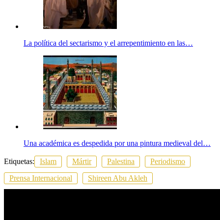
La política del sectarismo y el arrepentimiento en las…
Una académica es despedida por una pintura medieval del…
Etiquetas:
Islam
Mártir
Palestina
Periodismo
Prensa Internacional
Shireen Abu Akleh