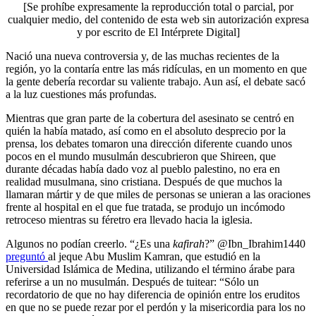
[Se prohíbe expresamente la reproducción total o parcial, por
cualquier medio, del contenido de esta web sin autorización expresa
y por escrito de El Intérprete Digital]
Nació una nueva controversia y, de las muchas recientes de la
región, yo la contaría entre las más ridículas, en un momento en que
la gente debería recordar su valiente trabajo. Aun así, el debate sacó
a la luz cuestiones más profundas.
Mientras que gran parte de la cobertura del asesinato se centró en
quién la había matado, así como en el absoluto desprecio por la
prensa, los debates tomaron una dirección diferente cuando unos
pocos en el mundo musulmán descubrieron que Shireen, que
durante décadas había dado voz al pueblo palestino, no era en
realidad musulmana, sino cristiana. Después de que muchos la
llamaran mártir y de que miles de personas se unieran a las oraciones
frente al hospital en el que fue tratada, se produjo un incómodo
retroceso mientras su féretro era llevado hacia la iglesia.
Algunos no podían creerlo. “¿Es una
kafirah
?” @Ibn_Ibrahim1440
preguntó
al jeque Abu Muslim Kamran, que estudió en la
Universidad Islámica de Medina, utilizando el término árabe para
referirse a un no musulmán. Después de tuitear: “Sólo un
recordatorio de que no hay diferencia de opinión entre los eruditos
en que no se puede rezar por el perdón y la misericordia para los no