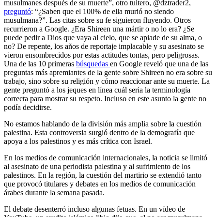
musulmanes después de su muerte”, otro tuitero, @dztrader2,
preguntó
: “¿Saben que el 100% de ella murió no siendo
musulmana?”. Las citas sobre su fe siguieron fluyendo. Otros
recurrieron a Google. ¿Era Shireen una mártir o no lo era? ¿Se
puede pedir a Dios que vaya al cielo, que se apiade de su alma, o
no? De repente, los años de reportaje implacable y su asesinato se
vieron ensombrecidos por estas actitudes tontas, pero peligrosas.
Una de las 10 primeras
búsquedas
en Google reveló que una de las
preguntas más apremiantes de la gente sobre Shireen no era sobre su
trabajo, sino sobre su religión y cómo reaccionar ante su muerte. La
gente preguntó a los jeques en línea cuál sería la terminología
correcta para mostrar su respeto. Incluso en este asunto la gente no
podía decidirse.
No estamos hablando de la división más amplia sobre la cuestión
palestina. Esta controversia surgió dentro de la demografía que
apoya a los palestinos y es más crítica con Israel.
En los medios de comunicación internacionales, la noticia se limitó
al asesinato de una periodista palestina y al sufrimiento de los
palestinos. En la región, la cuestión del martirio se extendió tanto
que provocó titulares y debates en los medios de comunicación
árabes durante la semana pasada.
El debate desenterró incluso algunas fetuas. En un vídeo de