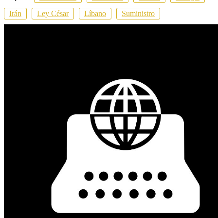
Irán
Ley César
Líbano
Suministro