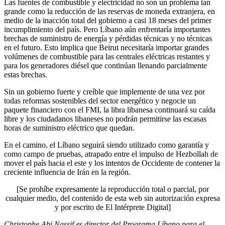
Las fuentes de combustible y electricidad no son un problema tan
grande como la reducción de las reservas de moneda extranjera, en
medio de la inacción total del gobierno a casi 18 meses del primer
incumplimiento del país. Pero Líbano aún enfrentaría importantes
brechas de suministro de energía y pérdidas técnicas y no técnicas
en el futuro. Esto implica que Beirut necesitaría importar grandes
volúmenes de combustible para las centrales eléctricas restantes y
para los generadores diésel que continúan llenando parcialmente
estas brechas.
Sin un gobierno fuerte y creíble que implemente de una vez por
todas reformas sostenibles del sector energético y negocie un
paquete financiero con el FMI, la libra libanesa continuará su caída
libre y los ciudadanos libaneses no podrán permitirse las escasas
horas de suministro eléctrico que quedan.
En el camino, el Líbano seguirá siendo utilizado como garantía y
como campo de pruebas, atrapado entre el impulso de Hezbollah de
mover el país hacia el este y los intentos de Occidente de contener la
creciente influencia de Irán en la región.
[Se prohíbe expresamente la reproducción total o parcial, por
cualquier medio, del contenido de esta web sin autorización expresa
y por escrito de El Intérprete Digital]
Christophe Abi Nassif es director del Programa Líbano para el