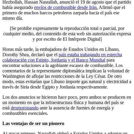
Hezbollah, Hassan Nasrallah, anunció el 19 de agosto que el partido
había asegurado
envíos de combustible desde Irán.
Afirmó que el
primero de muchos barcos petroleros zarparía hacia el país ese
mismo día.
[Se prohíbe expresamente la reproducción total o parcial, por
cualquier medio, del contenido de esta web sin autorización expresa
y por escrito de El Intérprete Digital]
Horas más tarde, la embajadora de Estados Unidos en Líbano,
Dorothy Shea, declaró que el
país estaba trabajando en estrecha
colaboración con Egipto, Jordania y el Banco Mundial
para
encontrar soluciones a la agobiante escasez de combustible. Los
comentarios de la representante diplomática implican la voluntad de
Washington de aflojar las restricciones de la Ley César. De otro
modo, estas evitarían que Líbano importe gas natural y electricidad a
través de Siria desde Egipto y Jordania respectivamente.
Los dos anuncios se hicieron hace poco, pero ambos se producen en
un momento en que la infraestructura física y humana del país se
está
desmoronando
ante la ausencia de fuentes de energía y
combustibles esenciales.
Las ventajas de ser un pionero
Al atacar primero, Nasrallah obligó a Estados Unidos a adoptar un