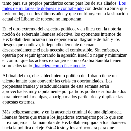
tanto para sus propios partidarios como para los de sus aliados.
Los
miles de millones de dólares de contrabando
con destino a Siria que
tuvieron lugar en los últimos años y que contribuyeron a la situación
actual del Líbano de repente no importarán.
En el otro extremo del espectro político, y en línea con la notoria
noción de soberanía libanesa selectiva, los oponentes internos de
Hezbollah denunciarán una dependencia flagrante de Irán y los
riesgos que conlleva, independientemente de cuán
desesperadamente el país necesite el combustible. Sin embargo,
optarán por seguir ignorando la agresión israelí o negar y minimizar
el control que los actores extranjeros como Arabia Saudita tienen
sobre ellos tanto
financiera como físicamente.
Al final del día, el establecimiento político del Líbano tiene un
talento innato para convertir las crisis en oportunidades. Las
propuestas iraníes y estadounidenses de esta semana serán
aprovechadas muy rápidamente por partidos políticos subordinados
para intercambiar culpas, apaciguar a los partidarios y duplicar las
apuestas externas.
Más peligrosamente, y en la ausencia criminal de una diplomacia
libanesa fuerte que trate a los jugadores extranjeros por lo que son
—extranjeros— la maniobra de Hezbollah empujará a los libaneses
hacia la política del eje Este-Oeste y los arrinconará para que