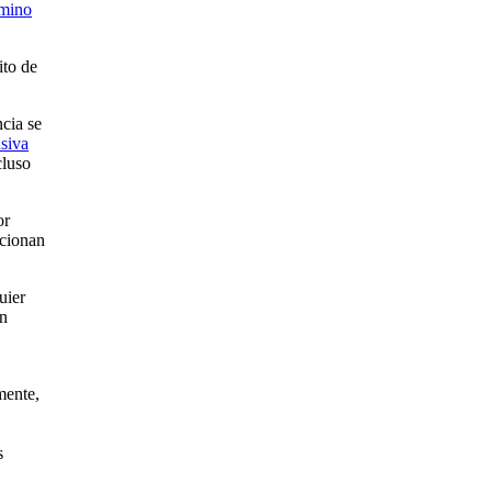
rmino
ito de
ncia se
nsiva
cluso
or
acionan
uier
an
mente,
s