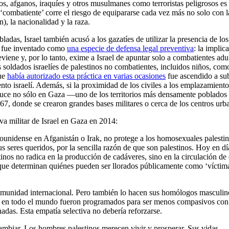
os, afganos, iraquíes y otros musulmanes como terroristas peligrosos es
 ‘combatiente’ corre el riesgo de equipararse cada vez más no solo con 
), la nacionalidad y la raza.
adas, Israel también acusó a los gazatíes de utilizar la presencia de los
go fue inventado como
una especie de defensa legal preventiva
: la implic
iene y, por lo tanto, exime a Israel de apuntar solo a combatientes adul
 soldados israelíes de palestinos no combatientes, incluidos niños, com
que
había autorizado esta práctica en varias ocasiones
fue ascendido a su
to israelí. Además, si la proximidad de los civiles a los emplazamiento
duce no sólo en Gaza —uno de los territorios más densamente poblados 
67, donde se crearon grandes bases militares o cerca de los centros urb
va militar de Israel en Gaza en 2014:
dounidense en Afganistán o Irak, no protege a los homosexuales palestin
us seres queridos, por la sencilla razón de que son palestinos. Hoy en día
tinos no radica en la producción de cadáveres, sino en la circulación de
que determinan quiénes pueden ser llorados públicamente como ‘víctim
 comunidad internacional. Pero también lo hacen sus homólogos masculin
hos en todo el mundo fueron programados para ser menos compasivos con
as. Esta empatía selectiva no debería reforzarse.
cambiar. Los hombres palestinos merecen vivir y prosperar. Sus vidas