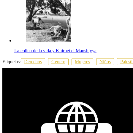
La colina de la vida y Khirbet el Manshiyya
Etiquetas:
Derechos
Género
Mujeres
Niños
Palest