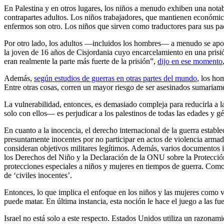
En Palestina y en otros lugares, los niños a menudo exhiben una not
contrapartes adultos. Los niños trabajadores, que mantienen económic
enfermos son otro. Los niños que sirven como traductores para sus pad
Por otro lado, los adultos —incluidos los hombres— a menudo se ap
la joven de 16 años de Cisjordania cuyo encarcelamiento en una prisi
eran realmente la parte más fuerte de la prisión”,
dijo en ese momento
Además,
según estudios de guerras en otras partes del mundo
, los ho
Entre otras cosas, corren un mayor riesgo de ser asesinados sumariamen
La vulnerabilidad, entonces, es demasiado compleja para reducirla a l
solo con ellos— es perjudicar a los palestinos de todas las edades y g
En cuanto a la inocencia, el derecho internacional de la guerra estable
presuntamente inocentes por no participar en actos de violencia armada
consideran objetivos militares legítimos. Además, varios documentos
los Derechos del Niño y la Declaración de la ONU sobre la Protecc
protecciones especiales a niños y mujeres en tiempos de guerra. Como r
de ‘civiles inocentes’.
Entonces, lo que implica el enfoque en los niños y las mujeres como v
puede matar. En última instancia, esta noción le hace el juego a las fue
Israel no está solo a este respecto. Estados Unidos utiliza un razonam