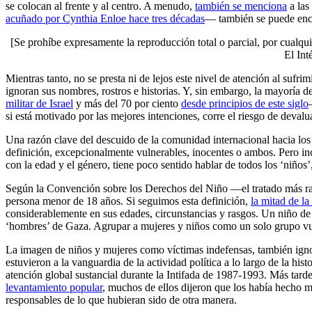
se colocan al frente y al centro. A menudo,
también se menciona
a las
acuñado por Cynthia Enloe hace tres décadas
— también se puede enc
[Se prohíbe expresamente la reproducción total o parcial, por cualqui
El Int
Mientras tanto, no se presta ni de lejos este nivel de atención al suf
ignoran sus nombres, rostros e historias. Y, sin embargo, la mayoría
militar de Israel
y más del 70 por ciento
desde principios de este siglo
si está motivado por las mejores intenciones, corre el riesgo de devalu
Una razón clave del descuido de la comunidad internacional hacia los 
definición, excepcionalmente vulnerables, inocentes o ambos. Pero inc
con la edad y el género, tiene poco sentido hablar de todos los ‘niños
Según la Convención sobre los Derechos del Niño —el tratado más ra
persona menor de 18 años. Si seguimos esta definición,
la mitad de l
considerablemente en sus edades, circunstancias y rasgos. Un niño d
‘hombres’ de Gaza. Agrupar a mujeres y niños como un solo grupo vul
La imagen de niños y mujeres como víctimas indefensas, también ignora
estuvieron a la vanguardia de la actividad política a lo largo de la his
atención global sustancial durante la Intifada de 1987-1993. Más tard
levantamiento popular
, muchos de ellos dijeron que los había hecho má
responsables de lo que hubieran sido de otra manera.