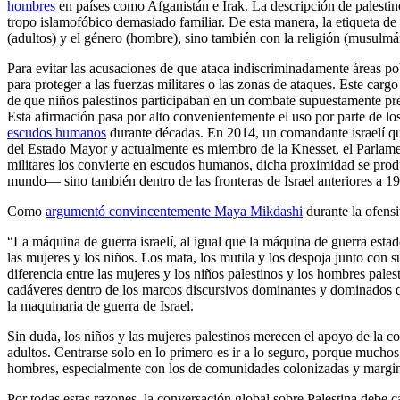
hombres
en países como Afganistán e Irak. La descripción de palestin
tropo islamofóbico demasiado familiar. De esta manera, la etiqueta de
(adultos) y el género (hombre), sino también con la religión (musulmán
Para evitar las acusaciones de que ataca indiscriminadamente áreas pobl
para proteger a las fuerzas militares o las zonas de ataques. Este car
de que niños palestinos participaban en un combate supuestamente prev
Esta afirmación pasa por alto convenientemente el uso por parte de los
escudos humanos
durante décadas. En 2014, un comandante israelí 
del Estado Mayor y actualmente es miembro de la Knesset, el Parlamen
militares los convierte en escudos humanos, dicha proximidad se pro
mundo— sino también dentro de las fronteras de Israel anteriores a 19
Como
argumentó convincentemente Maya Mikdashi
durante la ofensi
“La máquina de guerra israelí, al igual que la máquina de guerra esta
las mujeres y los niños. Los mata, los mutila y los despoja junto con s
diferencia entre las mujeres y los niños palestinos y los hombres pales
cadáveres dentro de los marcos discursivos dominantes y dominados 
la maquinaria de guerra de Israel.
Sin duda, los niños y las mujeres palestinos merecen el apoyo de la
adultos. Centrarse solo en lo primero es ir a lo seguro, porque muc
hombres, especialmente con los de comunidades colonizadas y marginad
Por todas estas razones, la conversación global sobre Palestina debe 