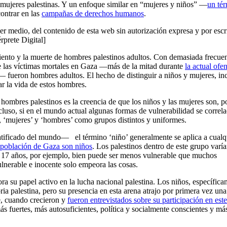
 mujeres palestinas. Y un enfoque similar en “mujeres y niños” —
un té
ontrar en las
campañas de derechos humanos
.
er medio, del contenido de esta web sin autorización expresa y por escr
érprete Digital]
rimiento y la muerte de hombres palestinos adultos. Con demasiada frecue
 de las víctimas mortales en Gaza —más de la mitad durante
la actual ofe
— fueron hombres adultos. El hecho de distinguir a niños y mujeres, in
ar la vida de estos hombres.
hombres palestinos es la creencia de que los niños y las mujeres son, p
luso, si en el mundo actual algunas formas de vulnerabilidad se correl
’, ‘mujeres’ y ‘hombres’ como grupos distintos y uniformes.
tificado del mundo— el término ‘niño’ generalmente se aplica a cualq
a población de Gaza son niños
. Los palestinos dentro de este grupo varí
e 17 años, por ejemplo, bien puede ser menos vulnerable que muchos
nerable e inocente solo empeora las cosas.
 su papel activo en la lucha nacional palestina. Los niños, específica
toria palestina, pero su presencia en esta arena atrajo por primera vez una
e, cuando crecieron y
fueron entrevistados sobre su participación en este
s fuertes, más autosuficientes, política y socialmente conscientes y má