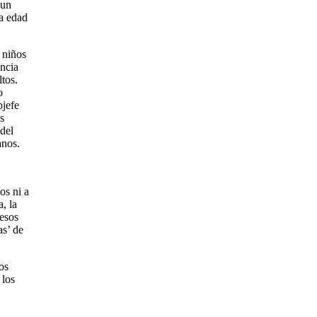
 un
la edad
 niños
ancia
tos.
o
bjefe
s
del
anos.
os ni a
, la
 esos
as’ de
os
 los