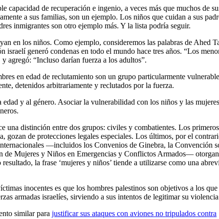
able capacidad de recuperación e ingenio, a veces más que muchos de su
amente a sus familias, son un ejemplo. Los niños que cuidan a sus padr
res inmigrantes son otro ejemplo más. Y la lista podría seguir.
oyan en los niños. Como ejemplo, consideremos las palabras de Ahed T
ón israelí generó condenas en todo el mundo hace tres años. “Los meno
, y agregó: “Incluso darían fuerza a los adultos”.
mbres en edad de reclutamiento son un grupo particularmente vulnerable
te, detenidos arbitrariamente y reclutados por la fuerza.
a edad y al género. Asociar la vulnerabilidad con los niños y las mujer
éneros.
ce una distinción entre dos grupos: civiles y combatientes. Los primeros
, gozan de protecciones legales especiales. Los últimos, por el contrari
 internacionales —incluidos los Convenios de Ginebra, la Convención s
ión de Mujeres y Niños en Emergencias y Conflictos Armados— otorgan
esultado, la frase ‘mujeres y niños’ tiende a utilizarse como una abrev
íctimas inocentes es que los hombres palestinos son objetivos a los que
rzas armadas israelíes, sirviendo a sus intentos de legitimar su violencia
iento similar para
justificar sus ataques con aviones no tripulados contra