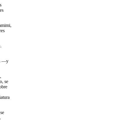
s
es
amimi,
res
.
es —y
,
o, se
obre
iatura
 se
.