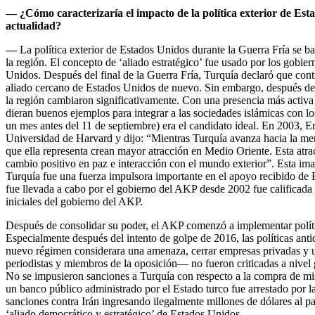
—
¿Cómo caracterizaría el impacto de la política exterior de Esta
actualidad?
—
La política exterior de Estados Unidos durante la Guerra Fría se b
la región. El concepto de ‘aliado estratégico’ fue usado por los gobie
Unidos. Después del final de la Guerra Fría, Turquía declaró que co
aliado cercano de Estados Unidos de nuevo. Sin embargo, después de l
la región cambiaron significativamente. Con una presencia más activ
dieran buenos ejemplos para integrar a las sociedades islámicas con l
un mes antes del 11 de septiembre) era el candidato ideal. En 2003,
Universidad de Harvard y dijo: “Mientras Turquía avanza hacia la m
que ella representa crean mayor atracción en Medio Oriente. Esta atra
cambio positivo en paz e interacción con el mundo exterior”. Esta im
Turquía fue una fuerza impulsora importante en el apoyo recibido de 
fue llevada a cabo por el gobierno del AKP desde 2002 fue calificada 
iniciales del gobierno del AKP.
Después de consolidar su poder, el AKP comenzó a implementar polític
Especialmente después del intento de golpe de 2016, las políticas an
nuevo régimen considerara una amenaza, cerrar empresas privadas y un
periodistas y miembros de la oposición— no fueron criticadas a nive
No se impusieron sanciones a Turquía con respecto a la compra de mis
un banco público administrado por el Estado turco fue arrestado por l
sanciones contra Irán ingresando ilegalmente millones de dólares al p
‘aliado democrático y estratégico’ de Estados Unidos.