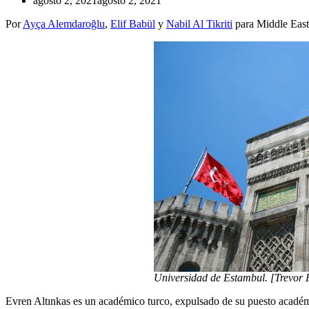
agosto 2, 2021
agosto 2, 2021
Por
Ayça Alemdaroğlu
,
Elif Babül
y
Nabil Al Tikriti
para Middle East
Universidad de Estambul. [Trevor
Evren Altınkas es un académico turco, expulsado de su puesto académ