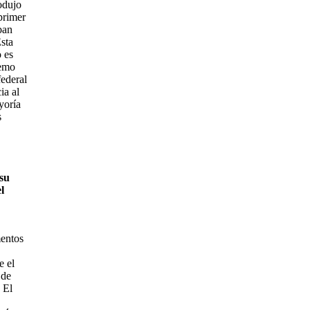
odujo
primer
ban
sta
o es
remo
federal
ia al
yoría
s
 su
l
mentos
e el
 de
 El