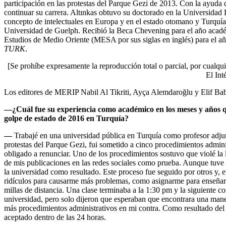
participación en las protestas del Parque Gezi de 2013. Con la ayuda 
continuar su carrera. Altınkas obtuvo su doctorado en la Universidad 
concepto de intelectuales en Europa y en el estado otomano y Turquía.
Universidad de Guelph. Recibió la Beca Chevening para el año acad
Estudios de Medio Oriente (MESA por sus siglas en inglés) para el a
TURK
.
[Se prohíbe expresamente la reproducción total o parcial, por cualqui
El Int
Los editores de MERIP Nabil Al Tikriti, Ayça Alemdaroğlu y Elif Babü
—
¿Cuál fue su experiencia como académico en los meses y años qu
golpe de estado de 2016 en Turquía?
—
Trabajé en una universidad pública en Turquía como profesor adjun
protestas del Parque Gezi, fui sometido a cinco procedimientos admini
obligado a renunciar. Uno de los procedimientos sostuvo que violé la l
de mis publicaciones en las redes sociales como prueba. Aunque tuve 
la universidad como resultado. Este proceso fue seguido por otros y, 
ridículos para causarme más problemas, como asignarme para enseñar
millas de distancia. Una clase terminaba a la 1:30 pm y la siguiente c
universidad, pero solo dijeron que esperaban que encontrara una manera
más procedimientos administrativos en mi contra. Como resultado del 
aceptado dentro de las 24 horas.