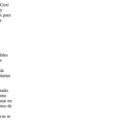
 Gezi
 y
s para
a
ibles
s
ía
darias
orado.
como
nsar en
pios de
cas se