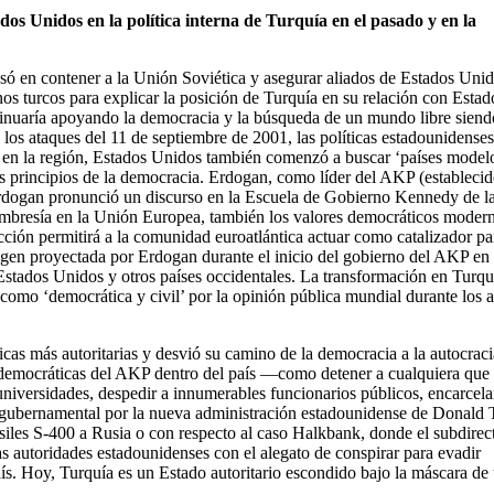
dos Unidos en la política interna de Turquía en el pasado y en la
asó en contener a la Unión Soviética y asegurar aliados de Estados Uni
rnos turcos para explicar la posición de Turquía en su relación con Estad
ntinuaría apoyando la democracia y la búsqueda de un mundo libre sien
os ataques del 11 de septiembre de 2001, las políticas estadounidenses
a en la región, Estados Unidos también comenzó a buscar ‘países model
os principios de la democracia. Erdogan, como líder del AKP (establecid
 Erdogan pronunció un discurso en la Escuela de Gobierno Kennedy de l
embresía en la Unión Europea, también los valores democráticos moder
cción permitirá a la comunidad euroatlántica actuar como catalizador pa
agen proyectada por Erdogan durante el inicio del gobierno del AKP en
Estados Unidos y otros países occidentales. La transformación en Turqu
como ‘democrática y civil’ por la opinión pública mundial durante los 
as más autoritarias y desvió su camino de la democracia a la autocraci
tidemocráticas del AKP dentro del país —como detener a cualquiera que 
iversidades, despedir a innumerables funcionarios públicos, encarcela
l gubernamental por la nueva administración estadounidense de Donald
iles S-400 a Rusia o con respecto al caso Halkbank, donde el subdirec
as autoridades estadounidenses con el alegato de conspirar para evadir
aís. Hoy, Turquía es un Estado autoritario escondido bajo la máscara de