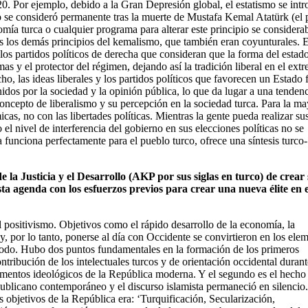
0. Por ejemplo, debido a la Gran Depresión global, el estatismo se intr
o se consideró permanente tras la muerte de Mustafa Kemal Atatürk (el 
omía turca o cualquier programa para alterar este principio se considera
s los demás principios del kemalismo, que también eran coyunturales. E
los partidos políticos de derecha que consideran que la forma del estad
mas y el protector del régimen, dejando así la tradición liberal en el ext
o, las ideas liberales y los partidos políticos que favorecen un Estado 
dos por la sociedad y la opinión pública, lo que da lugar a una tendenc
concepto de liberalismo y su percepción en la sociedad turca. Para la ma
icas, no con las libertades políticas. Mientras la gente pueda realizar su
el nivel de interferencia del gobierno en sus elecciones políticas no se
funciona perfectamente para el pueblo turco, ofrece una síntesis turco-
 la Justicia y el Desarrollo (AKP por sus siglas en turco) de crear
esta agenda con los esfuerzos previos para crear una nueva élite en e
l positivismo. Objetivos como el rápido desarrollo de la economía, la
 y, por lo tanto, ponerse al día con Occidente se convirtieron en los ele
eríodo. Hubo dos puntos fundamentales en la formación de los primeros
ntribución de los intelectuales turcos y de orientación occidental durant
mentos ideológicos de la República moderna. Y el segundo es el hecho
publicano contemporáneo y el discurso islamista permaneció en silencio.
 objetivos de la República era: ‘Turquificación, Secularización,