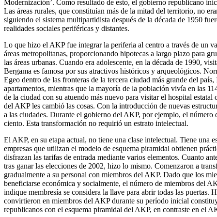
Modernización’. Como resultado de esto, el gobierno republicano inici
Las áreas rurales, que constituían más de la mitad del territorio, no e
siguiendo el sistema multipartidista después de la década de 1950 fu
realidades sociales periféricas y distantes.
Lo que hizo el AKP fue integrar la periferia al centro a través de un v
áreas metropolitanas, proporcionando hipotecas a largo plazo para gr
las áreas urbanas. Cuando era adolescente, en la década de 1990, visi
Bergama es famosa por sus atractivos históricos y arqueológicos. Norm
Egeo dentro de las fronteras de la tercera ciudad más grande del país,
apartamentos, mientras que la mayoría de la población vivía en las 114
de la ciudad con su atuendo más nuevo para visitar el hospital estatal 
del AKP les cambió las cosas. Con la introducción de nuevas estructu
a las ciudades. Durante el gobierno del AKP, por ejemplo, el número
ciento. Esta transformación no requirió un estrato intelectual.
El AKP, en su etapa actual, no tiene una clase intelectual. Tiene una
empresas que utilizan el modelo de esquema piramidal obtienen prácti
disfrazan las tarifas de entrada mediante varios elementos. Cuanto ant
tras ganar las elecciones de 2002, hizo lo mismo. Comenzaron a tran
gradualmente a su personal con miembros del AKP. Dado que los mie
beneficiarse económica y socialmente, el número de miembros del A
indique membresía se considera la llave para abrir todas las puertas
convirtieron en miembros del AKP durante su período inicial constitu
republicanos con el esquema piramidal del AKP, en contraste en el AKP