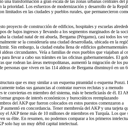
ó una transformación a gran escala de las zonas urbanas centrales del p
ran la prioridad. Los esfuerzos de modernización y desarrollo de la Repú
eron limitados en las ciudades y pueblos rurales, que permanecieron com
asto proyecto de construcción de edificios, hospitales y escuelas alreded
upos de bajos ingresos y llevando a los segmentos marginados de la soc
taba la ciudad natal de mi abuela, Bergama (Pérgamo), casi todos los ve
almente se la consideraría una ciudad desarrollada, ubicada en la regi
 Izmir. Sin embargo, la ciudad estaba llena de edificios gubernamentales
 aldeas circundantes. Veía a familias de esos pueblos que viajaban al c
o para llevar a cabo sus trámites en las oficinas gubernamentales. El go
ras que rodean las áreas metropolitanas, aumentó la migración de los p
 de personas que viven en las 114 aldeas de Bergama disminuyó en un 6
 estructura que es muy similar a un esquema piramidal o esquema Ponzi. 
camente todas sus ganancias al contratar nuevos reclutas y a menudo
es te conviertas en miembro del sistema, más te beneficiarás de él. El A
sformar grupos de interés económicos y burocráticos reemplazando
mbros del AKP que fueron colocados en estos puestos comenzaron a
KP aumentó en concordancia. Tener membresía del AKP y una tarjeta q
. Hoy el AKP tiene más de 10 millones de miembros en Turquía. Los que 
yen su élite. En resumen, no podemos comparar a los primeros intelectu
 solo hay un muy débil capital intelectual.