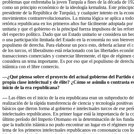
problemas que enfrentaba la joven Turquía a fines de la década de 192
como un principio económico de la ideología kemalista. Este principi
presidente de la República de Turquía), y cualquier intento en la econ
movimientos contrarrevolucionarios. La misma lógica se aplica a todo
retórica republicana en los primeros años fue fácilmente adoptada por 
unitaria y que el gobierno es la principal fuerza impulsora de las refor
del espectro político. Dado que un Estado unitario se considera un hech
o una participación limitada del Estado en la economía no son bienveni
populismo de derecha. Para elaborar un poco esto, debería aclarar el 
de los turcos, el liberalismo está relacionado con las libertades económ
transacciones comerciales y comerciar libremente, el tipo de régimen o 
considera un tema importante. Es por eso que el populismo de derecha 
islámica con el libre comercio.
—
¿Qué piensa sobre el proyecto del actual gobierno del Partido de
propia clase intelectual y de élite? ¿Cómo se asimila o contrasta 
inicio de la era republicana?
—
Las élites en el inicio de la era republicana eran un subproducto de
realización de la rápida transferencia de ciencia y tecnología positivas
básicos que dieron forma al gobierno e intelectuales turcos de ese p
intelectuales republicanos. En primer lugar está la importancia de la co
último período del Imperio Otomano en la determinación de los funda
que la tradición islámica no pudo encontrar un lugar en el régimen re
lema de los primeros intelectuales republicanos en consonancia con los