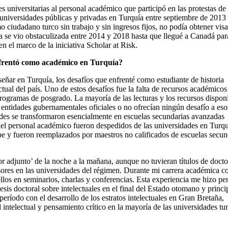
nes universitarias al personal académico que participó en las protestas de
niversidades públicas y privadas en Turquía entre septiembre de 2013
iudadano turco sin trabajo y sin ingresos fijos, no podía obtener visa
mica se vio obstaculizada entre 2014 y 2018 hasta que llegué a Canadá par
n el marco de la iniciativa Scholar at Risk.
enfrentó como académico en Turquía?
ñar en Turquía, los desafíos que enfrenté como estudiante de historia
ctual del país. Uno de estos desafíos fue la falta de recursos académicos
 programas de posgrado. La mayoría de las lecturas y los recursos dispon
r entidades gubernamentales oficiales o no ofrecían ningún desafío a eso
dades se transformaron esencialmente en escuelas secundarias avanzadas
l personal académico fueron despedidos de las universidades en Turqu
lpe y fueron reemplazados por maestros no calificados de escuelas secun
or adjunto’ de la noche a la mañana, aunque no tuvieran títulos de doct
sores en las universidades del régimen. Durante mi carrera académica 
llos en seminarios, charlas y conferencias. Esta experiencia me hizo pe
 tesis doctoral sobre intelectuales en el final del Estado otomano y princi
período con el desarrollo de los estratos intelectuales en Gran Bretaña,
intelectual y pensamiento crítico en la mayoría de las universidades tur