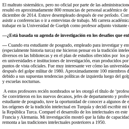
El maltrato sistemático, pero no oficial por parte de las administracio
resultó en aproximadamente 800 renuncias de personal académico de u
diciembre de 2014. Estuve desempleado después de ese período. Como c
asistir a conferencias o ir a entrevistas de trabajo. Mi carrera acadé
trabajar en la Universidad de Guelph como profesor adjunto visitante e
—
¿Está basada su agenda de investigación en los desafíos que 
—
Cuando era estudiante de posgrado, empleado para investigar y ense
(especialmente historia turca) me hicieron pensar en la tradición intele
diversos en las bibliotecas y en el plan de estudios ofrecidos por los
en universidades e instituciones de investigación, eran producidos po
puntos de vista oficiales. Fue muy interesante ver cómo las universi
después del golpe militar de 1980. Aproximadamente 100 miembros de
debido a sus supuestas tendencias políticas de izquierda luego del go
y escuelas nocturnas.
A estos profesores recién nombrados se les otorgó el título de ‘profes
Se convirtieron en los nuevos decanos, jefes de departamento y profe
estudiante de posgrado, tuve la oportunidad de conocer a algunos de e
los orígenes de la tradición intelectual en Turquía y decidí escribir mi
la República Turca. Comparé el desarrollo de los intelectuales en este 
Francia y Alemania. Mi investigación mostró que la falta de capacidad 
remonta a las tradiciones intelectuales posteriores a 1950.