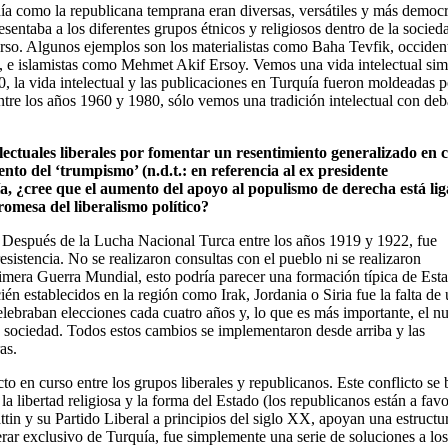
rdía como la republicana temprana eran diversas, versátiles y más democr
entaba a los diferentes grupos étnicos y religiosos dentro de la socied
verso. Algunos ejemplos son los materialistas como Baha Tevfik, occident
e islamistas como Mehmet Akif Ersoy. Vemos una vida intelectual simi
, la vida intelectual y las publicaciones en Turquía fueron moldeadas p
entre los años 1960 y 1980, sólo vemos una tradición intelectual con deb
ctuales liberales por fomentar un resentimiento generalizado en c
nto del ‘trumpismo’ (n.d.t.: en referencia al ex presidente
 ¿cree que el aumento del apoyo al populismo de derecha está lig
promesa del liberalismo político?
 Después de la Lucha Nacional Turca entre los años 1919 y 1922, fue
sistencia. No se realizaron consultas con el pueblo ni se realizaron
mera Guerra Mundial, esto podría parecer una formación típica de Est
én establecidos en la región como Irak, Jordania o Siria fue la falta de
elebraban elecciones cada cuatro años y, lo que es más importante, el n
la sociedad. Todos estos cambios se implementaron desde arriba y las
as.
to en curso entre los grupos liberales y republicanos. Este conflicto se 
, la libertad religiosa y la forma del Estado (los republicanos están a fav
ttin y su Partido Liberal a principios del siglo XX, apoyan una estructu
rar exclusivo de Turquía, fue simplemente una serie de soluciones a los