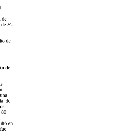
l
n de
r de
H-
ito de
to de
as
ui
 una
ia’ de
dos
e 80
a
ultó en
 fue