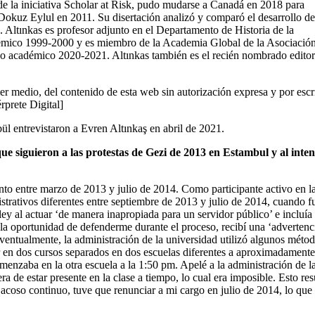
de la iniciativa Scholar at Risk, pudo mudarse a Canadá en 2018 para
Dokuz Eylul en 2011. Su disertación analizó y comparó el desarrollo de
 Altınkas es profesor adjunto en el Departamento de Historia de la
émico 1999-2000 y es miembro de la Academia Global de la Asociació
ño académico 2020-2021. Altınkas también es el recién nombrado edito
er medio, del contenido de esta web sin autorización expresa y por escr
érprete Digital]
l entrevistaron a Evren Altınkaş en abril de 2021.
e siguieron a las protestas de Gezi de 2013 en Estambul y al inten
to entre marzo de 2013 y julio de 2014. Como participante activo en l
strativos diferentes entre septiembre de 2013 y julio de 2014, cuando f
ey al actuar ‘de manera inapropiada para un servidor público’ e incluía
la oportunidad de defenderme durante el proceso, recibí una ‘advertenc
eventualmente, la administración de la universidad utilizó algunos méto
 en dos cursos separados en dos escuelas diferentes a aproximadament
omenzaba en la otra escuela a la 1:50 pm. Apelé a la administración de l
 de estar presente en la clase a tiempo, lo cual era imposible. Esto res
acoso continuo, tuve que renunciar a mi cargo en julio de 2014, lo que