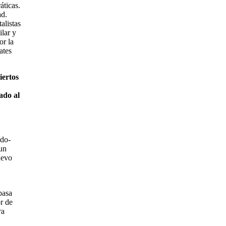
áticas.
ad.
alistas
lar y
or la
ates
iertos
ado al
ado-
 un
uevo
basa
or de
ra