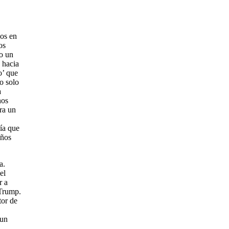
dos en
os
do un
 hacia
o’ que
o solo
a
nos
ra un
ía que
años
a.
el
r a
 Trump.
tor de
 un