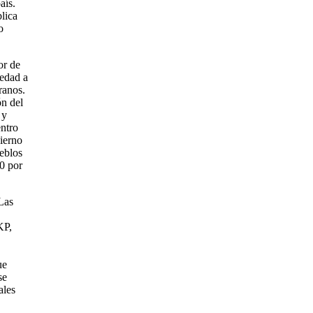
aís.
blica
o
or de
iedad a
ranos.
ón del
 y
entro
bierno
ueblos
0 por
Las
KP,
ue
se
ales