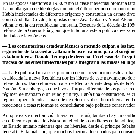
En las épocas anteriores a 1950, tanto la clase intelectual otomana ta
La amplia gama de ideologías durante el último período otomano repres
Había intelectuales de diferentes orígenes y constituían un estrato di
como Abdullah Cevdet, turquistas como Ziya Gökalp y Yusuf Akçura, 
vibrante en la era republicana temprana. Después de la década de 1950
retórica de la Guerra Fría y, aunque hubo una esfera política diversa 
limitados e ideológicos.
—
Los comentaristas estadounidenses a menudo culpan a los intele
segmentos de la sociedad, allanando así el camino para el surgimie
estadounidense Donald Trump) de derecha. En el caso de Turquía,
fracaso de las élites intelectuales para integrar a las masas en la 
—
La República Turca es el producto de una revolución desde arriba.
establecida la nueva República por los líderes de este movimiento de re
referendums. Dado el nuevo mapa de Medio Oriente después de la Pri
Nación. Sin embargo, lo que hizo a Turquía diferente de los países reci
régimen de mandato o un reino y un rey. Había una constitución, se c
régimen quería inculcar una serie de reformas al estilo occidental en 
reacciones a estas reformas se consolidaron bajo políticas conservador
Aunque existe una tradición liberal en Turquía, también hay un conflic
en diferentes puntos de vista sobre el rol de los militares en la política
un Estado unitario mientras que los liberales, desde el príncipe Sabaha
federal) . El kemalismo, que muchos fueron adoctrinados para conside