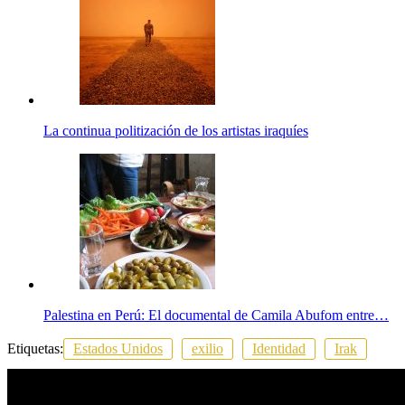
La continua politización de los artistas iraquíes
Palestina en Perú: El documental de Camila Abufom entre…
Etiquetas:
Estados Unidos
exilio
Identidad
Irak