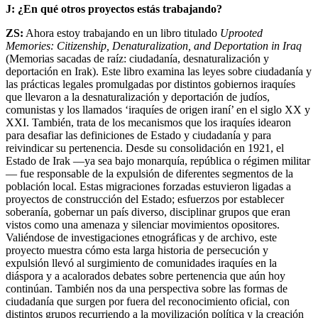
J: ¿En qué otros proyectos estás trabajando?
ZS:
Ahora estoy trabajando en un libro titulado
Uprooted
Memories: Citizenship, Denaturalization, and Deportation in Iraq
(Memorias sacadas de raíz: ciudadanía, desnaturalización y
deportación en Irak). Este libro examina las leyes sobre ciudadanía y
las prácticas legales promulgadas por distintos gobiernos iraquíes
que llevaron a la desnaturalización y deportación de judíos,
comunistas y los llamados ‘iraquíes de origen iraní’ en el siglo XX y
XXI. También, trata de los mecanismos que los iraquíes idearon
para desafiar las definiciones de Estado y ciudadanía y para
reivindicar su pertenencia. Desde su consolidación en 1921, el
Estado de Irak —ya sea bajo monarquía, república o régimen militar
— fue responsable de la expulsión de diferentes segmentos de la
población local. Estas migraciones forzadas estuvieron ligadas a
proyectos de construcción del Estado; esfuerzos por establecer
soberanía, gobernar un país diverso, disciplinar grupos que eran
vistos como una amenaza y silenciar movimientos opositores.
Valiéndose de investigaciones etnográficas y de archivo, este
proyecto muestra cómo esta larga historia de persecución y
expulsión llevó al surgimiento de comunidades iraquíes en la
diáspora y a acalorados debates sobre pertenencia que aún hoy
continúan. También nos da una perspectiva sobre las formas de
ciudadanía que surgen por fuera del reconocimiento oficial, con
distintos grupos recurriendo a la movilización política y la creación