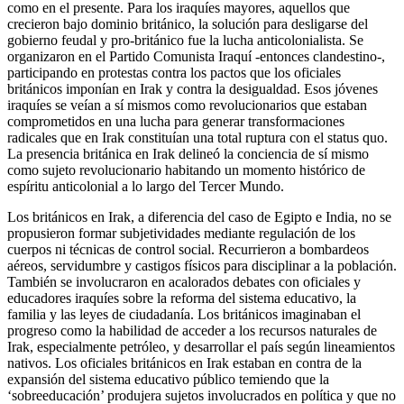
como en el presente. Para los iraquíes mayores, aquellos que
crecieron bajo dominio británico, la solución para desligarse del
gobierno feudal y pro-británico fue la lucha anticolonialista. Se
organizaron en el Partido Comunista Iraquí -entonces clandestino-,
participando en protestas contra los pactos que los oficiales
británicos imponían en Irak y contra la desigualdad. Esos jóvenes
iraquíes se veían a sí mismos como revolucionarios que estaban
comprometidos en una lucha para generar transformaciones
radicales que en Irak constituían una total ruptura con el status quo.
La presencia británica en Irak delineó la conciencia de sí mismo
como sujeto revolucionario habitando un momento histórico de
espíritu anticolonial a lo largo del Tercer Mundo.
Los británicos en Irak, a diferencia del caso de Egipto e India, no se
propusieron formar subjetividades mediante regulación de los
cuerpos ni técnicas de control social. Recurrieron a bombardeos
aéreos, servidumbre y castigos físicos para disciplinar a la población.
También se involucraron en acalorados debates con oficiales y
educadores iraquíes sobre la reforma del sistema educativo, la
familia y las leyes de ciudadanía. Los británicos imaginaban el
progreso como la habilidad de acceder a los recursos naturales de
Irak, especialmente petróleo, y desarrollar el país según lineamientos
nativos. Los oficiales británicos en Irak estaban en contra de la
expansión del sistema educativo público temiendo que la
‘sobreeducación’ produjera sujetos involucrados en política y que no