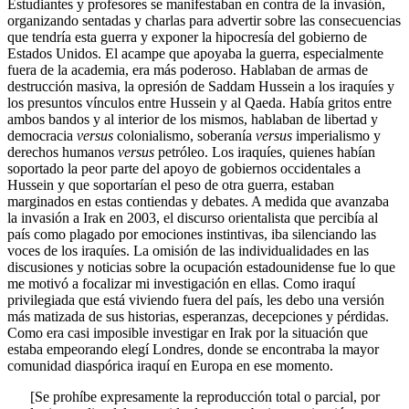
Estudiantes y profesores se manifestaban en contra de la invasión,
organizando sentadas y charlas para advertir sobre las consecuencias
que tendría esta guerra y exponer la hipocresía del gobierno de
Estados Unidos. El acampe que apoyaba la guerra, especialmente
fuera de la academia, era más poderoso. Hablaban de armas de
destrucción masiva, la opresión de Saddam Hussein a los iraquíes y
los presuntos vínculos entre Hussein y al Qaeda. Había gritos entre
ambos bandos y al interior de los mismos, hablaban de libertad y
democracia
versus
colonialismo, soberanía
versus
imperialismo y
derechos humanos
versus
petróleo. Los iraquíes, quienes habían
soportado la peor parte del apoyo de gobiernos occidentales a
Hussein y que soportarían el peso de otra guerra, estaban
marginados en estas contiendas y debates. A medida que avanzaba
la invasión a Irak en 2003, el discurso orientalista que percibía al
país como plagado por emociones instintivas, iba silenciando las
voces de los iraquíes. La omisión de las individualidades en las
discusiones y noticias sobre la ocupación estadounidense fue lo que
me motivó a focalizar mi investigación en ellas. Como iraquí
privilegiada que está viviendo fuera del país, les debo una versión
más matizada de sus historias, esperanzas, decepciones y pérdidas.
Como era casi imposible investigar en Irak por la situación que
estaba empeorando elegí Londres, donde se encontraba la mayor
comunidad diaspórica iraquí en Europa en ese momento.
[Se prohíbe expresamente la reproducción total o parcial, por