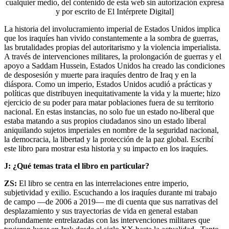
cualquier medio, del contenido de esta web sin autorización expresa
y por escrito de El Intérprete Digital]
La historia del involucramiento imperial de Estados Unidos implica
que los iraquíes han vivido constantemente a la sombra de guerras,
las brutalidades propias del autoritarismo y la violencia imperialista.
A través de intervenciones militares, la prolongación de guerras y el
apoyo a Saddam Hussein, Estados Unidos ha creado las condiciones
de desposesión y muerte para iraquíes dentro de Iraq y en la
diáspora. Como un imperio, Estados Unidos acudió a prácticas y
políticas que distribuyen inequitativamente la vida y la muerte; hizo
ejercicio de su poder para matar poblaciones fuera de su territorio
nacional. En estas instancias, no solo fue un estado no-liberal que
estaba matando a sus propios ciudadanos sino un estado liberal
aniquilando sujetos imperiales en nombre de la seguridad nacional,
la democracia, la libertad y la protección de la paz global. Escribí
este libro para mostrar esta historia y su impacto en los iraquíes.
J: ¿Qué temas trata el libro en particular?
ZS:
El libro se centra en las interrelaciones entre imperio,
subjetividad y exilio. Escuchando a los iraquíes durante mi trabajo
de campo —de 2006 a 2019— me di cuenta que sus narrativas del
desplazamiento y sus trayectorias de vida en general estaban
profundamente entrelazadas con las intervenciones militares que