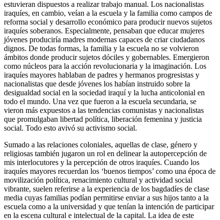
estuvieran dispuestos a realizar trabajo manual. Los nacionalistas
iraquíes, en cambio, veían a la escuela y la familia como campos de
reforma social y desarrollo económico para producir nuevos sujetos
iraquíes soberanos. Especialmente, pensaban que educar mujeres
jóvenes produciría madres modernas capaces de criar ciudadanos
dignos. De todas formas, la familia y la escuela no se volvieron
ámbitos donde producir sujetos dóciles y gobernables. Emergieron
como núcleos para la acción revolucionaria y la imaginación. Los
iraquíes mayores hablaban de padres y hermanos progresistas y
nacionalistas que desde jóvenes los habían instruido sobre la
desigualdad social en la sociedad iraquí y la lucha anticolonial en
todo el mundo. Una vez que fueron a la escuela secundaria, se
vieron más expuestos a las tendencias comunistas y nacionalistas
que promulgaban libertad política, liberación femenina y justicia
social. Todo esto avivó su activismo social.
Sumado a las relaciones coloniales, aquellas de clase, género y
religiosas también jugaron un rol en delinear la autopercepción de
mis interlocutores y la percepción de otros iraquíes. Cuando los
iraquíes mayores recuerdan los ‘buenos tiempos’ como una época de
movilización política, renacimiento cultural y actividad social
vibrante, suelen referirse a la experiencia de los bagdadíes de clase
media cuyas familias podían permitirse enviar a sus hijos tanto a la
escuela como a la universidad y que tenían la intención de participar
en la escena cultural e intelectual de la capital. La idea de este