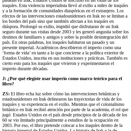
pasadas en Irak, Estados Unidos se inscribió en las vidas de los
iraquíes. Esta violencia imperialista llevó al exilio a miles de iraquíes
y a la formación de comunidades diaspóricas en el extranjero. Los
efectos de las intervenciones estadounidenses en Irak no se limitan a
los bordes del país sino que también afectan a los iraquíes en
diáspora. Prolongó su exilio, impidió que disfrutaran de un Irak
seguro durante sus visitas desde 2003 y les generó angustia sobre los
destinos de familiares y amigos y sobre la posible desintegración del
país. En otras palabras, los iraquíes habitaron un pasado y un
presente imperial. Académicos describieron el imperio como una
‘forma de vida’ en tanto a lo que concierne a la política exterior de
Estados Unidos, inscrita en sus instituciones y prácticas. También es
cierto esto para los iraquíes que vivieron y experimentaron el
imperio durante décadas.
J: ¿Por qué elegiste usar imperio como marco teórico para el
libro?
ZS:
El libro echa luz sobre cómo las intervenciones británicas y
estadounidenses en Irak delinearon las trayectorias de vida de los
iraquíes y su experiencia en el exilio. Mientras que el colonialismo
británico en Irak recibió atención por parte de la academia, el rol que
jugó Estados Unidos en el país desde principios de la década de los
60 se vio limitado principalmente a estudios de la ocupación en
2003. Por eso, el libro pretende colocar a los iraquíes dentro de la
historia imperial de Estados Unidos. La historia de Irak y la de