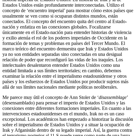
Estados Unidos están profundamente interconectadas. Utilizo el
concepto de ‘encuentro imperial’ para mostrar cómo estos países que
usualmente se ven como si ocuparan distintos mundos, están
conectados. El concepto del encuentro quita del centro al Estado-
nación y enfatiza en las conexiones globales. Focalizarse
únicamente en el Estado-nación para entender historias de violencia
y exilio atenúa el rol de los poderes imperiales de Occidente en la
formación de temas y problemas en países del Tercer Mundo. El
marco teórico del encuentro demuestra que Irak y Estados Unidos
ya no son entidades separadas sino conectadas en una desigual
relación de poder que reconfiguró las vidas de los iraquíes. Los
intelectuales desalentaron entender Estados Unidos como una
entidad limitada a sus límites territoriales; en cambio, debemos
examinar la relación entre el imperialismo estadounidense y otros
países y los esfuerzos de Estados Unidos por producir sujetos más
allá de sus límites nacionales mediante políticas neoliberales.
Me parece muy útil el concepto de Ann Stoler de ‘
disassemblage
’
(desensamblado) para pensar el imperio de Estados Unidos y las
conexiones entre diferentes formaciones imperiales. En cuanto a las
intervenciones estadounidenses en el mundo, Irak no es un caso
excepcional. Los académicos han empezado a historizar la discusión
sobre el imperialismo de Estados Unidos y a situar la ocupación de
Irak y Afganistán dentro de su legado imperial. Así, la guerra contra
el terrorismo posterior al 11-S puede verse como parte de una larga