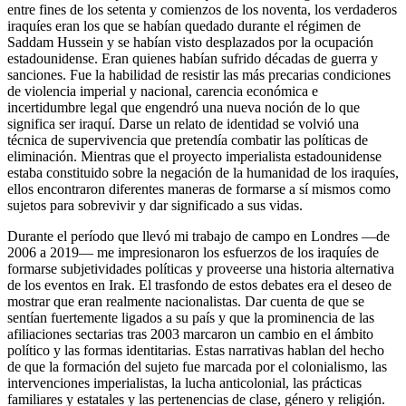
entre fines de los setenta y comienzos de los noventa, los verdaderos
iraquíes eran los que se habían quedado durante el régimen de
Saddam Hussein y se habían visto desplazados por la ocupación
estadounidense. Eran quienes habían sufrido décadas de guerra y
sanciones. Fue la habilidad de resistir las más precarias condiciones
de violencia imperial y nacional, carencia económica e
incertidumbre legal que engendró una nueva noción de lo que
significa ser iraquí. Darse un relato de identidad se volvió una
técnica de supervivencia que pretendía combatir las políticas de
eliminación. Mientras que el proyecto imperialista estadounidense
estaba constituido sobre la negación de la humanidad de los iraquíes,
ellos encontraron diferentes maneras de formarse a sí mismos como
sujetos para sobrevivir y dar significado a sus vidas.
Durante el período que llevó mi trabajo de campo en Londres —de
2006 a 2019— me impresionaron los esfuerzos de los iraquíes de
formarse subjetividades políticas y proveerse una historia alternativa
de los eventos en Irak. El trasfondo de estos debates era el deseo de
mostrar que eran realmente nacionalistas. Dar cuenta de que se
sentían fuertemente ligados a su país y que la prominencia de las
afiliaciones sectarias tras 2003 marcaron un cambio en el ámbito
político y las formas identitarias. Estas narrativas hablan del hecho
de que la formación del sujeto fue marcada por el colonialismo, las
intervenciones imperialistas, la lucha anticolonial, las prácticas
familiares y estatales y las pertenencias de clase, género y religión.