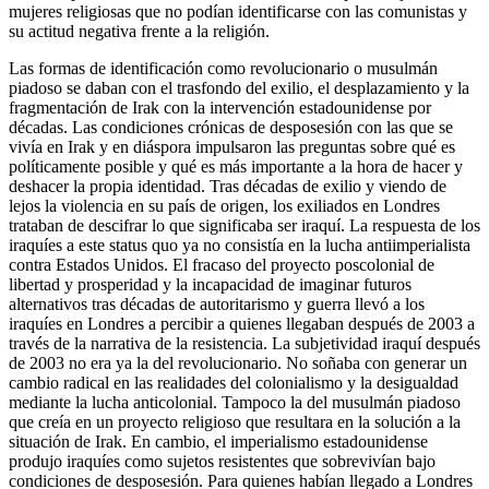
mujeres religiosas que no podían identificarse con las comunistas y
su actitud negativa frente a la religión.
Las formas de identificación como revolucionario o musulmán
piadoso se daban con el trasfondo del exilio, el desplazamiento y la
fragmentación de Irak con la intervención estadounidense por
décadas. Las condiciones crónicas de desposesión con las que se
vivía en Irak y en diáspora impulsaron las preguntas sobre qué es
políticamente posible y qué es más importante a la hora de hacer y
deshacer la propia identidad. Tras décadas de exilio y viendo de
lejos la violencia en su país de origen, los exiliados en Londres
trataban de descifrar lo que significaba ser iraquí. La respuesta de los
iraquíes a este status quo ya no consistía en la lucha antiimperialista
contra Estados Unidos. El fracaso del proyecto poscolonial de
libertad y prosperidad y la incapacidad de imaginar futuros
alternativos tras décadas de autoritarismo y guerra llevó a los
iraquíes en Londres a percibir a quienes llegaban después de 2003 a
través de la narrativa de la resistencia. La subjetividad iraquí después
de 2003 no era ya la del revolucionario. No soñaba con generar un
cambio radical en las realidades del colonialismo y la desigualdad
mediante la lucha anticolonial. Tampoco la del musulmán piadoso
que creía en un proyecto religioso que resultara en la solución a la
situación de Irak. En cambio, el imperialismo estadounidense
produjo iraquíes como sujetos resistentes que sobrevivían bajo
condiciones de desposesión. Para quienes habían llegado a Londres