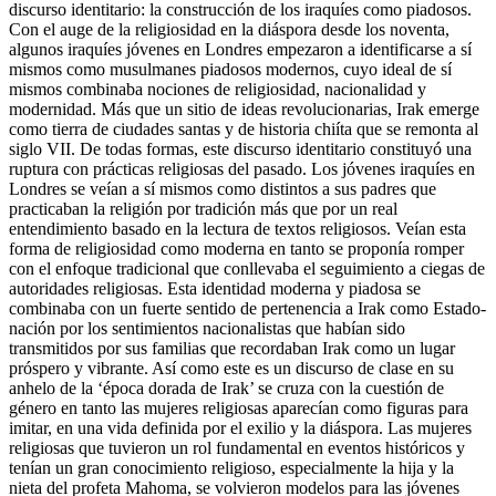
discurso identitario: la construcción de los iraquíes como piadosos.
Con el auge de la religiosidad en la diáspora desde los noventa,
algunos iraquíes jóvenes en Londres empezaron a identificarse a sí
mismos como musulmanes piadosos modernos, cuyo ideal de sí
mismos combinaba nociones de religiosidad, nacionalidad y
modernidad. Más que un sitio de ideas revolucionarias, Irak emerge
como tierra de ciudades santas y de historia chiíta que se remonta al
siglo VII. De todas formas, este discurso identitario constituyó una
ruptura con prácticas religiosas del pasado. Los jóvenes iraquíes en
Londres se veían a sí mismos como distintos a sus padres que
practicaban la religión por tradición más que por un real
entendimiento basado en la lectura de textos religiosos. Veían esta
forma de religiosidad como moderna en tanto se proponía romper
con el enfoque tradicional que conllevaba el seguimiento a ciegas de
autoridades religiosas. Esta identidad moderna y piadosa se
combinaba con un fuerte sentido de pertenencia a Irak como Estado-
nación por los sentimientos nacionalistas que habían sido
transmitidos por sus familias que recordaban Irak como un lugar
próspero y vibrante. Así como este es un discurso de clase en su
anhelo de la ‘época dorada de Irak’ se cruza con la cuestión de
género en tanto las mujeres religiosas aparecían como figuras para
imitar, en una vida definida por el exilio y la diáspora. Las mujeres
religiosas que tuvieron un rol fundamental en eventos históricos y
tenían un gran conocimiento religioso, especialmente la hija y la
nieta del profeta Mahoma, se volvieron modelos para las jóvenes