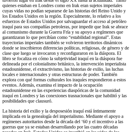
tuvieron lugar en Irak desde el siglo XX hasta la actualidad. Tanto
quienes estaban en Londres como en Irak eran sujetos imperiales
cuyas vidas no podían separarse de las historias del Reino Unido y
los Estados Unidos en la región. Especialmente, lo relativo a los
esfuerzos de Estados Unidos por salvaguardar el acceso al petróleo
iraquí para sus compañías petroleras, por impedir que Irak se abrace
al comunismo durante la Guerra Fría y su apoyo a regímenes que
garantizaran lo que percibían como “estabilidad regional”. Estas
trayectorias imperiales también se volvieron territorios dinámicos
donde se inscribieron diferencias políticas, religiosas, de género y de
clase que luego se invocaron y reconfiguraron en la diáspora. El
libro se focaliza en cómo la subjetividad iraquí en la diáspora fue
delineada por el colonialismo británico, la intervención imperialista
estadounidense, el extractivismo, las historias de exilio, las luchas
locales e internacionales y otras estructuras de poder. También
explora con qué formas culturales los iraquíes respondieron a estos
eventos. Además, examina el impacto de la ocupación
estadounidense en las experiencias diaspóricas de la comunidad
iraquí en Londres y las conexiones trasnacionales que habilitó y las
posibilidades que clausuró.
La historia del exilio y la desposesión iraquí está íntimamente
implicada en la genealogía del imperialismo. Mediante el apoyo a
regímenes autoritarios desde la década del ‘60 y el incentivo a las
guerras que ya se estaban desarrollando por las cuatro décadas