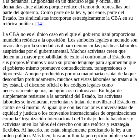
a la demanda. Englobadas en un discurso legal y oficial, sus
demandas atrae aliados porque reduce el temor de represalias por
parte del gobierno. Como parte de la ley y, por ende, parte del
Estado, los sindicalistas incorporan estratégicamente la CBA en su
retórica política.
[14]
La CBA no es el único caso en el que el gobierno iraní proporciona
munición retórica a la oposición. Los símbolos legales a menudo son
invocados por la sociedad civil para denunciar las prácticas laborales
auspiciadas por el gubernamental. Muchos activistas creen que
tienen una mayor probabilidad de éxito si confrontan al Estado en
sus propios términos y usan su propio lenguaje para argumentar que
el gobierno mismo promueve contradicciones, transgresiones o
hipocresía. Aunque producidos por una maquinaria estatal de la que
desconfían profundamente, muchos activistas laborales no tratan a la
ley estatal, el discurso oficial o los códigos legales como
necesariamente ajenos, antagónicos o intrusivos. En lugar de
simplemente resistirse a la autoridad del Estado, los activistas
laborales se involucran, reorientan y tratan de movilizar al Estado en
contra de sí mismo. Al igual que con las nociones universalistas de
equidad y justicia o los convenios internacionales de organizaciones
como la Organización Internacional del Trabajo, los trabajadores y
activistas unen los hilos del derecho con una retórica y estrategia
flexibles. Al hacerlo, no están simplemente predicando la ley a un
orden político. Más bien, buscan influir la percepción pública sobre