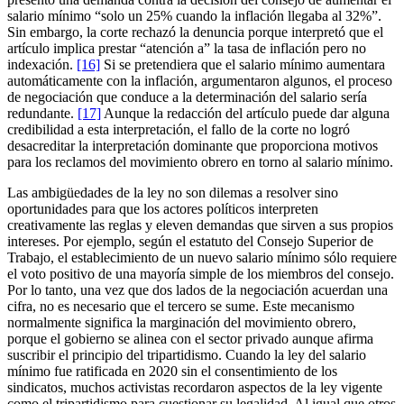
salario mínimo “solo un 25% cuando la inflación llegaba al 32%”.
Sin embargo, la corte rechazó la denuncia porque interpretó que el
artículo implica prestar “atención a” la tasa de inflación pero no
indexación.
[16]
Si se pretendiera que el salario mínimo aumentara
automáticamente con la inflación, argumentaron algunos, el proceso
de negociación que conduce a la determinación del salario sería
redundante.
[17]
Aunque la redacción del artículo puede dar alguna
credibilidad a esta interpretación, el fallo de la corte no logró
desacreditar la interpretación dominante que proporciona motivos
para los reclamos del movimiento obrero en torno al salario mínimo.
Las ambigüedades de la ley no son dilemas a resolver sino
oportunidades para que los actores políticos interpreten
creativamente las reglas y eleven demandas que sirven a sus propios
intereses. Por ejemplo, según el estatuto del Consejo Superior de
Trabajo, el establecimiento de un nuevo salario mínimo sólo requiere
el voto positivo de una mayoría simple de los miembros del consejo.
Por lo tanto, una vez que dos lados de la negociación acuerdan una
cifra, no es necesario que el tercero se sume. Este mecanismo
normalmente significa la marginación del movimiento obrero,
porque el gobierno se alinea con el sector privado aunque afirma
suscribir el principio del tripartidismo. Cuando la ley del salario
mínimo fue ratificada en 2020 sin el consentimiento de los
sindicatos, muchos activistas recordaron aspectos de la ley vigente
como el tripartidismo para cuestionar su legalidad. Al igual que otros