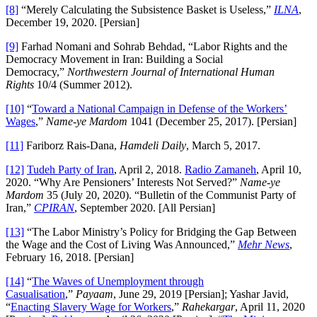
[8]
“Merely Calculating the Subsistence Basket is Useless,”
ILNA
,
December 19, 2020. [Persian]
[9]
Farhad Nomani and Sohrab Behdad, “Labor Rights and the
Democracy Movement in Iran: Building a Social
Democracy,”
Northwestern Journal of International Human
Rights
10/4 (Summer 2012).
[10]
“
Toward a National Campaign in Defense of the Workers’
Wages
,”
Name-ye Mardom
1041 (December 25, 2017). [Persian]
[11]
Fariborz Rais-Dana,
Hamdeli Daily
, March 5, 2017.
[12]
Tudeh Party of Iran
, April 2, 2018.
Radio Zamaneh
, April 10,
2020. “Why Are Pensioners’ Interests Not Served?”
Name-ye
Mardom
35 (July 20, 2020). “Bulletin of the Communist Party of
Iran,”
CPIRAN
, September 2020. [All Persian]
[13]
“The Labor Ministry’s Policy for Bridging the Gap Between
the Wage and the Cost of Living Was Announced,”
Mehr News
,
February 16, 2018. [Persian]
[14]
“
The Waves of Unemployment through
Casualisation
,”
Payaam
, June 29, 2019 [Persian]; Yashar Javid,
“
Enacting Slavery Wage for Workers
,”
Rahekargar
, April 11, 2020