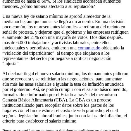
aumentos de hasta el 60%. Si los sindicatos acordaban aumentos
menores, ¿cómo hubiera afectado a su reputación?
Una nueva ley de salario mínimo se aprobó alrededor de la
medianoche, aunque nunca se llegó a un acuerdo. En una decisión
poco común, los representantes laborales se retiraron del recinto en
señal de protesta, y dejaron que el gobierno y las empresas ratifiquen
el aumento del 21% con una mayoría de votos. Dos días después,
más de 6.000 trabajadores y activistas laborales, entre ellos
intelectuales y periodistas, emitieron una
comunicado
objetando la
“violación del tripartidismo”, al tiempo que elogiaron a los
representantes del sector por negarse a ratificar negociación
“injusta”.
Al declarar ilegal el nuevo salario mínimo, los demandantes pidieron
que se revocara y se reiniciaran las negociaciones, para aumentar
aún más las tasas salariales e igualar la tasa de inflación anunciada
por el gobierno. Así, se podría cumplir con el salario básico medido,
formalizado e informado por el Estado a través del mecanismo
Canasta Básica Alimentaria (CBA). La CBA es un proceso
institucionalizado para recopilar datos sobre los gastos de los
hogares con el fin de estimar el costo de vida promedio, el cual
según la legislación laboral iraní es, junto con la tasa de inflación, el
criterio para establecer el salario mínimo.
Pero ¿por qué los opositores y disidentes políticos apelaron esta