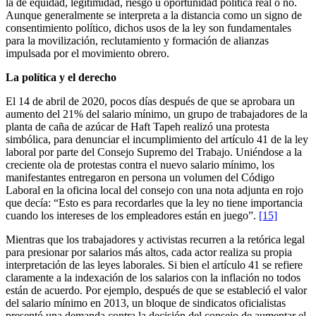
la de equidad, legitimidad, riesgo u oportunidad política real o no.
Aunque generalmente se interpreta a la distancia como un signo de
consentimiento político, dichos usos de la ley son fundamentales
para la movilización, reclutamiento y formación de alianzas
impulsada por el movimiento obrero.
La política y el derecho
El 14 de abril de 2020, pocos días después de que se aprobara un
aumento del 21% del salario mínimo, un grupo de trabajadores de la
planta de caña de azúcar de Haft Tapeh realizó una protesta
simbólica, para denunciar el incumplimiento del artículo 41 de la ley
laboral por parte del Consejo Supremo del Trabajo. Uniéndose a la
creciente ola de protestas contra el nuevo salario mínimo, los
manifestantes entregaron en persona un volumen del Código
Laboral en la oficina local del consejo con una nota adjunta en rojo
que decía: “Esto es para recordarles que la ley no tiene importancia
cuando los intereses de los empleadores están en juego”.
[15]
Mientras que los trabajadores y activistas recurren a la retórica legal
para presionar por salarios más altos, cada actor realiza su propia
interpretación de las leyes laborales. Si bien el artículo 41 se refiere
claramente a la indexación de los salarios con la inflación no todos
están de acuerdo. Por ejemplo, después de que se estableció el valor
del salario mínimo en 2013, un bloque de sindicatos oficialistas
presentó una demanda contra la decisión del consejo de aumentar el