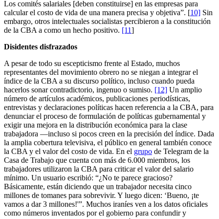
Los comités salariales [deben constituirse] en las empresas para
calcular el costo de vida de una manera precisa y objetiva”. [
10]
Sin
embargo, otros intelectuales socialistas percibieron a la constitución
de la CBA a como un hecho positivo.
[11
]
Disidentes disfrazados
A pesar de todo su escepticismo frente al Estado, muchos
representantes del movimiento obrero no se niegan a integrar el
índice de la CBA a su discurso político, incluso cuando pueda
hacerlos sonar contradictorio, ingenuo o sumiso.
[12]
Un amplio
número de artículos académicos, publicaciones periodísticas,
entrevistas y declaraciones políticas hacen referencia a la CBA, para
denunciar el proceso de formulación de políticas gubernamental y
exigir una mejora en la distribución económica para la clase
trabajadora —incluso si pocos creen en la precisión del índice. Dada
la amplia cobertura televisiva, el público en general también conoce
la CBA y el valor del costo de vida. En el
grupo
de Telegram de la
Casa de Trabajo que cuenta con más de 6.000 miembros, los
trabajadores utilizaron la CBA para criticar el valor del salario
mínimo. Un usuario escribió: “¿No te parece gracioso?
Básicamente, están diciendo que un trabajador necesita cinco
millones de tomanes para sobrevivir. Y luego dicen: ‘Bueno, ¡te
vamos a dar 3 millones!'”. Muchos iraníes ven a los datos oficiales
como números inventados por el gobierno para confundir y