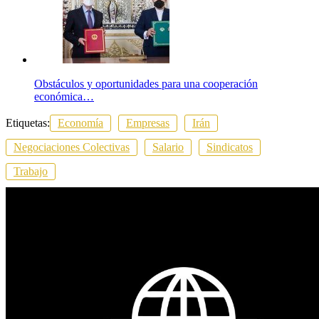
Obstáculos y oportunidades para una cooperación
económica…
Etiquetas:
Economía
Empresas
Irán
Negociaciones Colectivas
Salario
Sindicatos
Trabajo