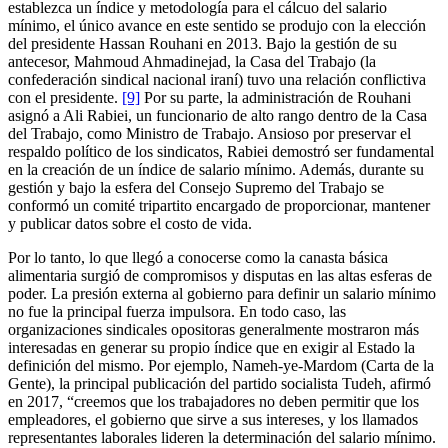
establezca un índice y metodología para el cálcuo del salario
mínimo, el único avance en este sentido se produjo con la elección
del presidente Hassan Rouhani en 2013. Bajo la gestión de su
antecesor, Mahmoud Ahmadinejad, la Casa del Trabajo (la
confederación sindical nacional iraní) tuvo una relación conflictiva
con el presidente.
[9]
Por su parte, la administración de Rouhani
asignó a Ali Rabiei, un funcionario de alto rango dentro de la Casa
del Trabajo, como Ministro de Trabajo. Ansioso por preservar el
respaldo político de los sindicatos, Rabiei demostró ser fundamental
en la creación de un índice de salario mínimo. Además, durante su
gestión y bajo la esfera del Consejo Supremo del Trabajo se
conformó un comité tripartito encargado de proporcionar, mantener
y publicar datos sobre el costo de vida.
Por lo tanto, lo que llegó a conocerse como la canasta básica
alimentaria surgió de compromisos y disputas en las altas esferas de
poder. La presión externa al gobierno para definir un salario mínimo
no fue la principal fuerza impulsora. En todo caso, las
organizaciones sindicales opositoras generalmente mostraron más
interesadas en generar su propio índice que en exigir al Estado la
definición del mismo. Por ejemplo, Nameh-ye-Mardom (Carta de la
Gente), la principal publicación del partido socialista Tudeh, afirmó
en 2017, “creemos que los trabajadores no deben permitir que los
empleadores, el gobierno que sirve a sus intereses, y los llamados
representantes laborales lideren la determinación del salario mínimo.