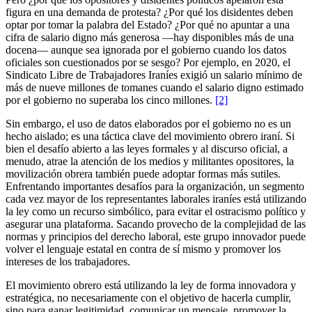
figura en una demanda de protesta? ¿Por qué los disidentes deben
optar por tomar la palabra del Estado? ¿Por qué no apuntar a una
cifra de salario digno más generosa —hay disponibles más de una
docena— aunque sea ignorada por el gobierno cuando los datos
oficiales son cuestionados por se sesgo? Por ejemplo, en 2020, el
Sindicato Libre de Trabajadores Iraníes exigió un salario mínimo de
más de nueve millones de tomanes cuando el salario digno estimado
por el gobierno no superaba los cinco millones.
[2]
Sin embargo, el uso de datos elaborados por el gobierno no es un
hecho aislado; es una táctica clave del movimiento obrero iraní. Si
bien el desafío abierto a las leyes formales y al discurso oficial, a
menudo, atrae la atención de los medios y militantes opositores, la
movilización obrera también puede adoptar formas más sutiles.
Enfrentando importantes desafíos para la organización, un segmento
cada vez mayor de los representantes laborales iraníes está utilizando
la ley como un recurso simbólico, para evitar el ostracismo político y
asegurar una plataforma. Sacando provecho de la complejidad de las
normas y principios del derecho laboral, este grupo innovador puede
volver el lenguaje estatal en contra de sí mismo y promover los
intereses de los trabajadores.
El movimiento obrero está utilizando la ley de forma innovadora y
estratégica, no necesariamente con el objetivo de hacerla cumplir,
sino para ganar legitimidad, comunicar un mensaje, promover la