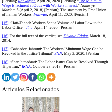
[Persian];
Rahkargar
, April 26, 2020 [Persian]; “
The Minimum
Wage Enactment at Odds with Workers Interest
,”
Name-ye
Mardom
5 (April 2, 2018) [Persian]; The statement by Free Union
of Iranian Workers,
Iranwire
, April 11, 2020. [Persian]
[15]
“Haft-Tappeh Workers Sent a Volume of Labor Law to the
Labor Office,”
Ilna
, April 14, 2020. [Persian]
[16]
For the full text of the verdict, see
Divan-e Edalat
, March 18,
2014.
[17]
“Bahaadori Jahromi: The Workers’ Minimum Wage Can be
Revoked in the Justice Tribunal”
SNN
, May 3, 2020. [Persian]
[18]
“Shari’atmadaari: The Labor Issues Can be Resolved Through
Tripartism,”
IRNA
, October 28, 2018. [Persian]
Artículos Relacionados