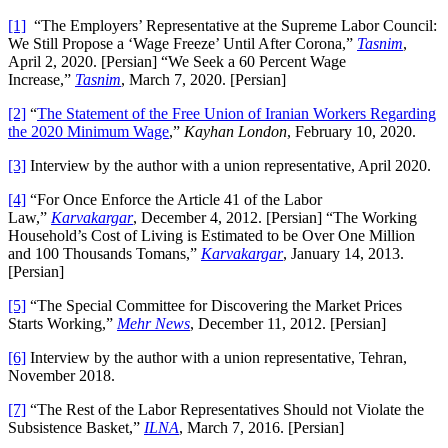
[1]
“The Employers’ Representative at the Supreme Labor Council:
We Still Propose a ‘Wage Freeze’ Until After Corona,”
Tasnim
,
April 2, 2020. [Persian] “We Seek a 60 Percent Wage
Increase,”
Tasnim
, March 7, 2020. [Persian]
[2]
“
The Statement of the Free Union of Iranian Workers Regarding
the 2020 Minimum Wage
,”
Kayhan London
, February 10, 2020.
[3]
Interview by the author with a union representative, April 2020.
[4]
“For Once Enforce the Article 41 of the Labor
Law,”
Karvakargar
, December 4, 2012. [Persian] “The Working
Household’s Cost of Living is Estimated to be Over One Million
and 100 Thousands Tomans,”
Karvakargar
, January 14, 2013.
[Persian]
[5]
“The Special Committee for Discovering the Market Prices
Starts Working,”
Mehr News
, December 11, 2012. [Persian]
[6]
Interview by the author with a union representative, Tehran,
November 2018.
[7]
“The Rest of the Labor Representatives Should not Violate the
Subsistence Basket,”
ILNA
, March 7, 2016. [Persian]