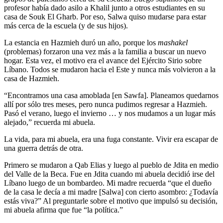
profesor había dado asilo a Khalil junto a otros estudiantes en su
casa de Souk El Gharb. Por eso, Salwa quiso mudarse para estar
más cerca de la escuela (y de sus hijos).
La estancia en Hazmieh duró un año, porque los
mashakel
(problemas) forzaron una vez más a la familia a buscar un nuevo
hogar. Esta vez, el motivo era el avance del Ejército Sirio sobre
Líbano. Todos se mudaron hacia el Este y nunca más volvieron a la
casa de Hazmieh.
“Encontramos una casa amoblada [en Sawfa]. Planeamos quedarnos
allí por sólo tres meses, pero nunca pudimos regresar a Hazmieh.
Pasó el verano, luego el invierno … y nos mudamos a un lugar más
alejado,” recuerda mi abuela.
La vida, para mi abuela, era una fuga constante. Vivir era escapar de
una guerra detrás de otra.
Primero se mudaron a Qab Elias y luego al pueblo de Jdita en medio
del Valle de la Beca. Fue en Jdita cuando mi abuela decidió irse del
Líbano luego de un bombardeo. Mi madre recuerda “que el dueño
de la casa le decía a mi madre [Salwa] con cierto asombro: ¿Todavía
estás viva?” Al preguntarle sobre el motivo que impulsó su decisión,
mi abuela afirma que fue “la política.”