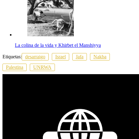
La colina de la vida y Khirbet el Manshiyya
Etiquetas:
desarraigo
Israel
Jafa
Nakba
Palestina
UNRWA