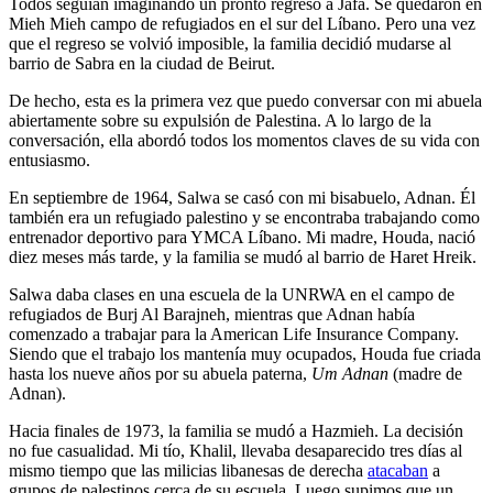
Todos seguían imaginando un pronto regreso a Jafa. Se quedaron en
Mieh Mieh campo de refugiados en el sur del Líbano. Pero una vez
que el regreso se volvió imposible, la familia decidió mudarse al
barrio de Sabra en la ciudad de Beirut.
De hecho, esta es la primera vez que puedo conversar con mi abuela
abiertamente sobre su expulsión de Palestina. A lo largo de la
conversación, ella abordó todos los momentos claves de su vida con
entusiasmo.
En septiembre de 1964, Salwa se casó con mi bisabuelo, Adnan. Él
también era un refugiado palestino y se encontraba trabajando como
entrenador deportivo para YMCA Líbano. Mi madre, Houda, nació
diez meses más tarde, y la familia se mudó al barrio de Haret Hreik.
Salwa daba clases en una escuela de la UNRWA en el campo de
refugiados de Burj Al Barajneh, mientras que Adnan había
comenzado a trabajar para la American Life Insurance Company.
Siendo que el trabajo los mantenía muy ocupados, Houda fue criada
hasta los nueve años por su abuela paterna,
Um Adnan
(madre de
Adnan).
Hacia finales de 1973, la familia se mudó a Hazmieh. La decisión
no fue casualidad. Mi tío, Khalil, llevaba desaparecido tres días al
mismo tiempo que las milicias libanesas de derecha
atacaban
a
grupos de palestinos cerca de su escuela. Luego supimos que un