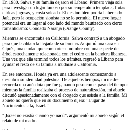
En 1980, Salwa y su familia dejaron el Líbano. Primero viaja sola
para investigar un lugar famoso por su temperatura templada, frutas
cítricas jugosas, y costa soleada. El destino bien podría haber sido
Jafa, pero la ocupación sionista no se lo permitía. El nuevo hogar
potencial era un lugar al otro lado del mundo bautizado con cierto
romanticismo: Condado Naranja (Orange County).
Mientras se encontraba en California, Salwa contrató a un abogado
para que facilitara la llegada de su familia. Adquirió una casa en
Ciprés, una ciudad que comparte su nombre con una especie de
árbol estrechamente relacionada con el cedro en la bandera libanesa.
Una vez que ella terminó todos los trámites, regresó a Líbano para
ayudar el resto de su familia a mudarse a California.
En ese entonces, Houda ya era una adolescente comenzando a
descubrir su identidad palestina. De aquellos tiempos, mi madre
recuerda una anécdota que fue ganando peso con el paso del tiempo:
mientras la familia realizaba el proceso de naturalización, mi abuelo
discutió apasionadamente con el abogado que asistía a la familia. Mi
abuelo no quería que en su documento dijera: “Lugar de
Nacimiento: Jafa, Israel.”
“¡Israel no existía cuando yo nací!”, argumentó mi abuelo según el
relato de mi madre.