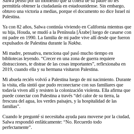
Salwa pensó por un momento que la cólera de su padre no les
permitiría obtener la ciudadanía en estadounidense. Sin embargo,
obtuvo una victoria a medias, porque el documento no dice Israel ni
Palestina.
Ya con 82 años, Salwa continúa viviendo en California mientras que
su hija, Houda, se mudó a la Península [Árabe] luego de casarse con
mi padre en 1990. La familia de mi padre vive allí desde que fueron
expulsados de Palestina durante la
Nakba
.
Mi madre, pensativa, menciona qué pasó mucho tiempo en
bibliotecas leyendo. “Crecer en una zona de guerra requiere
distracciones, te distrae de las cosas importantes”, reflexionaba en
2019, cuando ella y su hermana visitaron Palestina.
Mi abuela recién volvió a Palestina luego de mi nacimiento. Durante
la visita, ella sintió que pudo reconectarse con sus familiares que
todavía viven allí y resisten la colonización violenta. Ella afirma que
puede conectar con Palestina a través “del calor de su tierra, la
frescura del agua, los verdes paisajes, y la hospitalidad de las
familias”.
Cuando le pregunté si necesitaba ayuda para moverse por la ciudad,
Salwa respondió enfáticamente: “No. Recuerdo todo
perfectamente”.