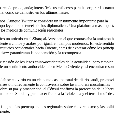
area de propaganda; intensificó sus esfuerzos para hacer girar las narra
cia, como se demostró en los últimos meses.
inos. Aunque Twitter se considera un instrumento importante para la
mpo leyendo los tweets de los diplomáticos. Una plataforma más impact
on los medios de comunicación regionales.
ó un artículo en al-Sharq al-Awsat en el que contrastaba la amistosa hi
idente a chinos y árabes por igual, en tiempos modernos. En este sentido
prejuicios occidentales hacia Oriente, antes de expresar cómo los princip
renciaー garantizarán la cooperación y la recompensa.
e tensión de los lazos chino-occidentales de la actualidad, pero también
de un sentimiento antioccidental en Medio Oriente y así encontrar reso
dah se convirtió en un elemento casi mensual del diario saudí, promov
ntrarrestó indirectamente la controversia sobre las minorías musulmanas
bre su paz y prosperidad, el Cónsul confirma la protección de la liber
uridad de Sinkiang para hacer frente a la “violencia y el terrorismo” de
iang con las preocupaciones regionales sobre el extremismo y las políti
riente.