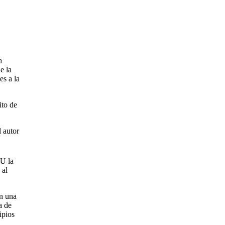
a
e la
es a la
ito de
 autor
UU la
 al
on una
a de
ipios