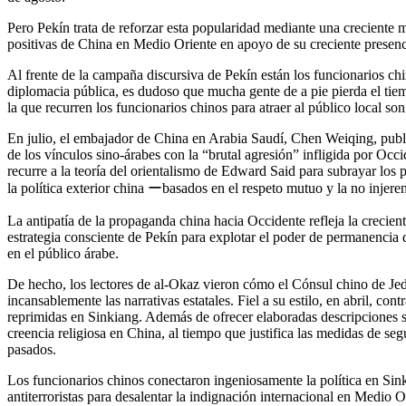
Pero Pekín trata de reforzar esta popularidad mediante una creciente m
positivas de China en Medio Oriente en apoyo de su creciente presen
Al frente de la campaña discursiva de Pekín están los funcionarios ch
diplomacia pública, es dudoso que mucha gente de a pie pierda el tie
la que recurren los funcionarios chinos para atraer al público local s
En julio, el embajador de China en Arabia Saudí, Chen Weiqing, public
de los vínculos sino-árabes con la “brutal agresión” infligida por Occ
recurre a la teoría del orientalismo de Edward Said para subrayar los 
la política exterior china ーbasados en el respeto mutuo y la no inje
La antipatía de la propaganda china hacia Occidente refleja la crecient
estrategia consciente de Pekín para explotar el poder de permanencia 
en el público árabe.
De hecho, los lectores de al-Okaz vieron cómo el Cónsul chino de Jed
incansablemente las narrativas estatales. Fiel a su estilo, en abril, co
reprimidas en Sinkiang. Además de ofrecer elaboradas descripciones so
creencia religiosa en China, al tiempo que justifica las medidas de seg
pasados.
Los funcionarios chinos conectaron ingeniosamente la política en Sink
antiterroristas para desalentar la indignación internacional en Medio O