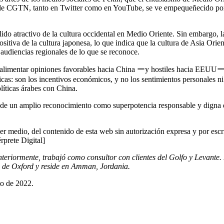
es de CGTN, tanto en Twitter como en YouTube, se ve empequeñecido por
do atractivo de la cultura occidental en Medio Oriente. Sin embargo, l
sitiva de la cultura japonesa, lo que indica que la cultura de Asia Orien
 audiencias regionales de lo que se reconoce.
or alimentar opiniones favorables hacia China ーy hostiles hacia EEUU
as: son los incentivos económicos, y no los sentimientos personales ni
olíticas árabes con China.
 de un amplio reconocimiento como superpotencia responsable y digna 
er medio, del contenido de esta web sin autorización expresa y por escr
érprete Digital]
teriormente, trabajó como consultor con clientes del Golfo y Levante.
 de Oxford y reside en Amman, Jordania.
to de 2022.