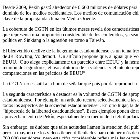
Desde 2009, Pekín gastó alrededor de 6.600 millones de dólares para 
dominio de los medios occidentales. Los medios de comunicación chin
clave de la propaganda china en Medio Oriente.
La cobertura de CGTN en los últimos meses revela dos características 
que representa una proporción considerable de los contenidos, ya sean
política en Sinkiang o la agresión en torno a Taiwán.
El bienvenido declive de la hegemonía estadounidense es un tema frec
de JK Rowling, Voldemort. Un artículo propone que, al igual que Vol
EEUU. Otro alega explícitamente un parecido entre EEUU y la némesis
reunión de seguidores, el uso arbitrario de la violencia y el intento re
comparaciones en las prácticas de EEUU”.
La CGTN no es sutil a la hora de señalar qué país podría reproducir e
La segunda característica a destacar es la voluntad de CGTN de apropi
estadounidense. Por ejemplo, un artículo recurre selectivamente a las e
todos los aspectos de la sociedad estadounidense”. En otro lugar, la 
“hipocresía de la libertad estadounidense”. Estos ejemplos ponen de ma
aprovechamiento de Pekín, especialmente en medio de la febril polariza
Sin embargo, es dudoso que tales actitudes llamen la atención del p
pero la mayoría de los vídeos tienen dificultades para obtener más de 
700.000 seguidores, pero esta cifra considerable refleja más las oscur