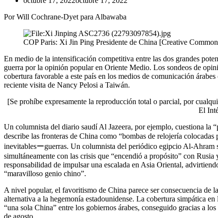
octubre 17, 2022
octubre 17, 2022
Por Will Cochrane-Dyet para Albawaba
COP Paris: Xi Jin Ping Presidente de China [Creative Commo
En medio de la intensificación competitiva entre las dos grandes pot
guerra por la opinión popular en Oriente Medio. Los sondeos de opini
cobertura favorable a este país en los medios de comunicación árabes 
reciente visita de Nancy Pelosi a Taiwán.
[Se prohíbe expresamente la reproducción total o parcial, por cualqui
El Int
Un columnista del diario saudí Al Jazeera, por ejemplo, cuestiona la
describe las fronteras de China como “bombas de relojería colocadas 
inevitablesーguerras. Un columnista del periódico egipcio Al-Ahram s
simultáneamente con las crisis que “encendió a propósito” con Rusia
responsabilidad de impulsar una escalada en Asia Oriental, advirtien
“maravilloso genio chino”.
A nivel popular, el favoritismo de China parece ser consecuencia de la
alternativa a la hegemonía estadounidense. La cobertura simpática en 
“una sola China” entre los gobiernos árabes, conseguido gracias a los
de agosto.