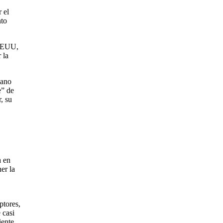
 el
nto
 EEUU,
 la
lano
e” de
, su
a en
er la
ptores,
 casi
iente