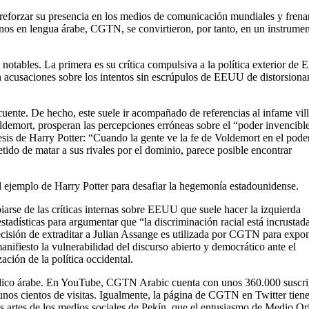
reforzar su presencia en los medios de comunicación mundiales y frenar
os en lengua árabe, CGTN, se convirtieron, por tanto, en un instrume
notables. La primera es su crítica compulsiva a la política exterior de
 acusaciones sobre los intentos sin escrúpulos de EEUU de distorsionar
uente. De hecho, este suele ir acompañado de referencias al infame vil
demort, prosperan las percepciones erróneas sobre el “poder invencibl
 de Harry Potter: “Cuando la gente ve la fe de Voldemort en el poder
petido de matar a sus rivales por el dominio, parece posible encontrar
l ejemplo de Harry Potter para desafiar la hegemonía estadounidense.
arse de las críticas internas sobre EEUU que suele hacer la izquierda
stadísticas para argumentar que “la discriminación racial está incrustad
decisión de extraditar a Julian Assange es utilizada por CGTN para expon
nifiesto la vulnerabilidad del discurso abierto y democrático ante el
ción de la política occidental.
úblico árabe. En YouTube, CGTN Arabic cuenta con unos 360.000 suscri
unos cientos de visitas. Igualmente, la página de CGTN en Twitter tiene
as artes de los medios sociales de Pekín, que el entusiasmo de Medio Or