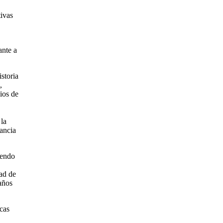
tivas
ante a
storia
,
ios de
 la
nancia
iendo
tad de
 años
cas