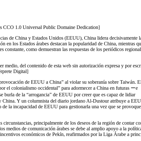
ns CCO 1.0 Universal Public Domaine Dedication]
encias de China y Estados Unidos (EEUU), China lidera decisivamente l
ón en los Estados árabes destacan la popularidad de China, mientras qu
es constante, como demuestran las respuestas de los periódicos regional
er medio, del contenido de esta web sin autorización expresa y por escr
érprete Digital]
 “provocación de EEUU a China” al violar su soberanía sobre Taiwán. El
por el colonialismo occidental” para adormecer a China en futuras ーe
e burla de la “arrogancia” de EEUU por creer que es capaz de lidiar
 y China. Y un columnista del diario jordano Al-Dustour atribuye a EE
do de la incapacidad de EEUU para gestionarla una vez que se provoque
s circunstancias, principalmente de los deseos de la región de contar c
los medios de comunicación árabes se debe al amplio apoyo a la polític
 incentivos económicos de Pekín, reafirmados por la Liga Árabe a princ