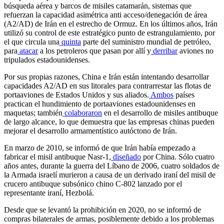
búsqueda aérea y barcos de misiles catamarán, sistemas que
refuerzan la capacidad asimétrica anti acceso/denegación de área
(A2/AD) de Irán en el estrecho de Ormuz. En los últimos años, Irán
utilizó su control de este estratégico punto de estrangulamiento, por
el que circula una
quinta
parte del suministro mundial de petróleo,
para
atacar
a los petroleros que pasan por allí y
derribar
aviones no
tripulados estadounidenses.
Por sus propias razones, China e Irán están intentando desarrollar
capacidades A2/AD en sus litorales para contrarrestar las flotas de
portaaviones de Estados Unidos y sus aliados.
Ambos
países
practican el hundimiento de portaaviones estadounidenses en
maquetas; también
colaboraron
en el desarrollo de misiles antibuque
de largo alcance, lo que demuestra que las empresas chinas pueden
mejorar el desarrollo armamentístico autóctono de Irán.
En marzo de 2010, se informó de que Irán había empezado a
fabricar el misil antibuque Nasr-1,
diseñado
por China. Sólo cuatro
años antes, durante la guerra del Líbano de 2006, cuatro soldados de
la Armada israelí murieron a causa de un derivado iraní del misil de
crucero antibuque subsónico chino C-802 lanzado por el
representante iraní, Hezbolá.
Desde que se levantó la prohibición en 2020, no se informó de
compras bilaterales de armas, posiblemente debido a los problemas