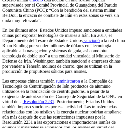
supervisada por el Comité Provincial de Guangdong del Partido
Comunista Chino (PCC): “Con la bendición del sistema militar
BeiDou, la eficacia de combate de Irán en estas zonas se verá sin
duda muy reforzada”.
En los últimos años, Estados Unidos impuso sanciones a entidades
chinas por exportar tecnologías de misiles a Irán. En 2017, el
Departamento del Tesoro de Estados Unidos
sancionó
a la red china
Ruan Runling por vender millones de dólares en “tecnología
aplicable a la navegación y sistemas de guía, así como otra
tecnología de doble uso” a una entidad vinculada al Ministerio de
Defensa de Irán. Washington también sancionó a empresas chinas
por vender a Teherán molinos de chorro, que se utilizan en la
producción de propulsores sólidos para misiles.
Las empresas chinas también
suministraron
a la Compañía de
Tecnología de Centrifugación de Irán productos de aluminio
utilizados en la fabricación de centrifugadoras, a pesar de la
exigencia de autorización del Consejo de Seguridad de la ONU en
virtud de la
Resolución 2231
. Posteriormente, Estados Unidos
también impuso sanciones por esta actividad. Las transferencias
relacionadas con los misiles y la energía nuclear podrían ampliarse
aún más después de que las restricciones impuestas por la
Resolución 2231 a las exportaciones e importaciones iraníes de
equipos y materiales relacionados con los misiles en virtud del