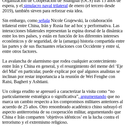
Organización de Cooperación de Shanghái (OCS) tras 15 años de
espera, y el
simulacro naval trilateral
de enero (el tercero desde
2019), también sirven para reforzar esta idea.
Sin embargo, como
señala
Nicole Grajewski, la colaboración
trilateral entre China, Irán y Rusia fue ad hoc y performativa. Las
interacciones bilaterales representan la espina dorsal de la dinámica
entre los tres países, y están en función de los diferentes intereses
económicos y de seguridad, de la (amarga) historia compartida entre
las partes y de sus fluctuantes relaciones con Occidente y entre sí,
entre otros factores.
La avalancha de alarmismo que rodea cualquier acontecimiento
entre Irán y China en general, y el resurgimiento del meme del ‘Eje
del Mal’ en particular, puede explicar por qué algunos analistas se
inclinan por restar importancia a la reunión de Wei Fenghe con
Raisi, Bagheri y Ashtiani.
Un colega erudito se apresuró a caracterizar la visita como “no
particularmente estratégica o significativa”,
argumentando
que no
marca un cambio respecto a los compromisos militares anteriores al
acuerdo de 25 años. Otro renombrado académico chino subrayó el
aspecto antiterrorista de su cooperación militar, argumentando que
China e Irán comparten ‘objetivos idénticos’ en la lucha contra el
terrorismo y el extremismo religioso.