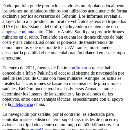
Dado que Irán puede producir sus aviones no tripulados localmente,
los aviones no tripulados chinos son utilizados actualmente de forma
exclusiva por los adversarios de Teherán. Los informes revelan el
apoyo chino a la producción local de vehículos aéreos no tripulados
(UAV) en los Estados del Golfo, incluyendo recientemente una
empresa conjunta
entre China y Arabia Saudí para producir drones
militares en el reino. Teniendo en cuenta los drones chinos de bajo
coste y alta calidad, así como el potencial de transferencia de
conocimientos y de mejora de los UAV iraníes, no se puede
descartar la posibilidad de una colaboración bilateral en este campo
emergente.
En enero de 2021, fuentes de Pekín
confirmaron
que se había
concedido a Irán y Pakistán el acceso al sistema de navegación por
satélite BeiDou de China con fines militares. Aunque los actuales
misiles balísticos iraníes se basan en mecanismos de guía y no en
satélites, BeiDou puede ayudar a las Fuerzas Armadas iraníes a
determinar los lugares de lanzamiento y las posiciones de los
objetivos, entre otras ventajas tácticas, especialmente con el apoyo
de la
inteligencia
china.
La navegación por satélite, por el contrario, es adecuada para
controlar misiles balísticos tierra-superficie, misiles de crucero y
aviones no tripulados dentro de un rango de 500 kilómetros. Un
experto militar
articuló
esta noción en una revista popular