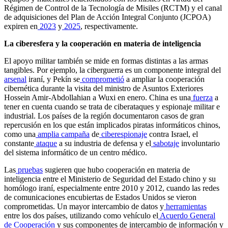
Régimen de Control de la Tecnología de Misiles (RCTM) y el canal
de adquisiciones del Plan de Acción Integral Conjunto (JCPOA)
expiren en
2023
y
2025
, respectivamente.
La ciberesfera y la cooperación en materia de inteligencia
El apoyo militar también se mide en formas distintas a las armas
tangibles. Por ejemplo, la ciberguerra es un componente integral del
arsenal
iraní, y Pekín se
comprometió
a ampliar la cooperación
cibernética durante la visita del ministro de Asuntos Exteriores
Hossein Amir-Abdollahian a Wuxi en enero. China es una
fuerza
a
tener en cuenta cuando se trata de ciberataques y espionaje militar e
industrial. Los países de la región documentaron casos de gran
repercusión en los que están implicados piratas informáticos chinos,
como una
amplia campaña
de
ciberespionaje
contra Israel, el
constante
ataque
a su industria de defensa y el
sabotaje
involuntario
del sistema informático de un centro médico.
Las
pruebas
sugieren que hubo cooperación en materia de
inteligencia entre el Ministerio de Seguridad del Estado chino y su
homólogo iraní, especialmente entre 2010 y 2012, cuando las redes
de comunicaciones encubiertas de Estados Unidos se vieron
comprometidas. Un mayor intercambio de datos y
herramientas
entre los dos países, utilizando como vehículo el
Acuerdo General
de Cooperación
y sus componentes de intercambio de información y