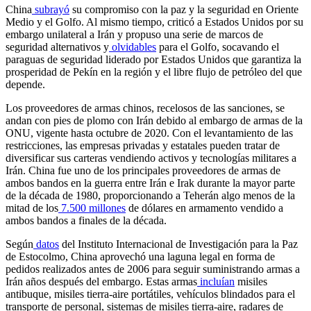
China
subrayó
su compromiso con la paz y la seguridad en Oriente
Medio y el Golfo. Al mismo tiempo, criticó a Estados Unidos por su
embargo unilateral a Irán y propuso una serie de marcos de
seguridad alternativos y
olvidables
para el Golfo, socavando el
paraguas de seguridad liderado por Estados Unidos que garantiza la
prosperidad de Pekín en la región y el libre flujo de petróleo del que
depende.
Los proveedores de armas chinos, recelosos de las sanciones, se
andan con pies de plomo con Irán debido al embargo de armas de la
ONU, vigente hasta octubre de 2020. Con el levantamiento de las
restricciones, las empresas privadas y estatales pueden tratar de
diversificar sus carteras vendiendo activos y tecnologías militares a
Irán. China fue uno de los principales proveedores de armas de
ambos bandos en la guerra entre Irán e Irak durante la mayor parte
de la década de 1980, proporcionando a Teherán algo menos de la
mitad de los
7.500 millones
de dólares en armamento vendido a
ambos bandos a finales de la década.
Según
datos
del Instituto Internacional de Investigación para la Paz
de Estocolmo, China aprovechó una laguna legal en forma de
pedidos realizados antes de 2006 para seguir suministrando armas a
Irán años después del embargo. Estas armas
incluían
misiles
antibuque, misiles tierra-aire portátiles, vehículos blindados para el
transporte de personal, sistemas de misiles tierra-aire, radares de