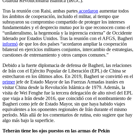
Guardia Revolucionaria Islámica (IRGC).
Tras la reunión con Raisi, ambas partes
acordaron
aumentar todos
los ámbitos de cooperación, incluido el militar, al tiempo que
subrayaron su compromiso compartido de proteger los intereses
fundamentales y el desprecio mutuo por lo que reconocen como el
“unilateralismo, la hegemonía y la injerencia externa” de Occidente
liderado por Estados Unidos. Tras la reunión con el AFGS, Bagheri
informó
de que los dos países “acordaron ampliar la cooperación
bilateral en ejercicios militares conjuntos, intercambio de estrategias,
cuestiones de entrenamiento y otros campos comunes.”
Debido a la fuerte diplomacia de defensa de Bagheri, las relaciones
de Irán con el Ejército Popular de Liberación (EPL) de China se
estrecharon en los últimos años. En 2019, Bagheri se convirtió en el
primer
jefe de Estado Mayor de las Fuerzas Armadas iraníes en
visitar China desde la Revolución Islámica de 1979. Además, la
visita de Wei Fenghe fue la tercera delegación de alto nivel del EPL
que viaja a Irán desde 2016, que coincidió con el nombramiento de
Bagheri como jefe de Estado Mayor, sin que haya habido viajes
equivalentes a los oponentes regionales de Irán durante el mismo
período. Más allá de los comentarios de rutina, esto sugiere que hay
algo más bajo la superficie.
Teherán tiene los ojos puestos en las armas de Pekín