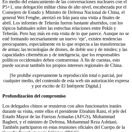
En medio del estancamiento de las conversaciones nucleares con el
P5+1, una delegación militar china de alto nivel, encabezada por el
Consejero de Estado y Ministro de Defensa Nacional de China, el
general Wei Fenghe, aterrizó en Irán para una visita a finales de
abril. Los informes de Teherán fueron bastante aburridos, con los
tópicos habituales sobre las estrechas relaciones entre Pekín y
Teherán. Pero hay más en esta visita de lo que parece. Aunque no se
esté formando necesariamente un nuevo ‘eje’, existen tendencias
preocupantes, especialmente en lo que respecta a las transferencias
de armas; las tecnologías de drones, de doble uso y de misiles; y las
capacidades cibernéticas y de inteligencia, que los responsables
políticos occidentales deben contrarrestar. A fin de cuentas, esto
puede socavar también los propios intereses regionales de China.
[Se prohíbe expresamente la reproducción total o parcial, por
cualquier medio, del contenido de esta web sin autorización expresa
y por escrito de El Intérprete Digital.]
Profundización del compromiso
Los delegados chinos se reunieron con altos funcionarios iraníes
durante su visita, entre ellos el presidente Ebrahim Raisi, el jefe del
Estado Mayor de las Fuerzas Armadas (AFGS), Mohammad
Bagheri, y el ministro de Defensa, Mohammad Reza Ashtiani.
También participaron en estas reuniones oficiales del Cuerpo de la