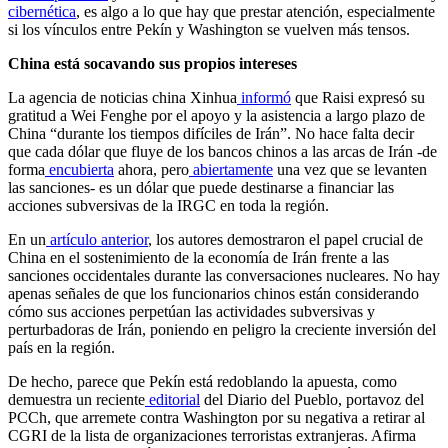
cibernética
, es algo a lo que hay que prestar atención, especialmente
si los vínculos entre Pekín y Washington se vuelven más tensos.
China está socavando sus propios intereses
La agencia de noticias china Xinhua
informó
que Raisi expresó su
gratitud a Wei Fenghe por el apoyo y la asistencia a largo plazo de
China “durante los tiempos difíciles de Irán”. No hace falta decir
que cada dólar que fluye de los bancos chinos a las arcas de Irán -de
forma
encubierta
ahora, pero
abiertamente
una vez que se levanten
las sanciones- es un dólar que puede destinarse a financiar las
acciones subversivas de la IRGC en toda la región.
En un
artículo anterior
, los autores demostraron el papel crucial de
China en el sostenimiento de la economía de Irán frente a las
sanciones occidentales durante las conversaciones nucleares. No hay
apenas señales de que los funcionarios chinos están considerando
cómo sus acciones perpetúan las actividades subversivas y
perturbadoras de Irán, poniendo en peligro la creciente inversión del
país en la región.
De hecho, parece que Pekín está redoblando la apuesta, como
demuestra un reciente
editorial
del Diario del Pueblo, portavoz del
PCCh, que arremete contra Washington por su negativa a retirar al
CGRI de la lista de organizaciones terroristas extranjeras. Afirma