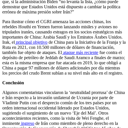
que, si la administración Biden “no levanta la lista, ¿cómo puede
demostrar que Estados Unidos está dispuesto a cambiar la política
errónea de máxima presión sobre Irán?”
Para ilustrar cómo el CGRI amenaza las acciones chinas, los
rebeldes Houthi en Yemen fueron lanzando misiles y aviones no
tripulados iraníes, causando estragos en los socios estratégicos más
importantes de China: Arabia Saudí y los Emiratos Árabes Unidos.
Irak, el
principal objetivo
de China para la Iniciativa de la Franja y la
Ruta en 2021, con 10.500 millones de dólares de financiación,
también fue objeto de ataques. El
ataque más reciente
fue contra el
depósito de petróleo de Jeddah de Saudi Aramco a finales de marzo;
esta es la misma empresa que fue atacada en 2019, lo que obligó a
China a pagar 97 millones de dólares adicionales por día mientras
los precios del crudo Brent subían a su nivel más alto en el registro.
Conclusión
Algunos comentaristas vincularon la ‘neutralidad prorrusa’ de China
e Irán respecto a la invasión unilateral de Ucrania por parte de
Vladimir Putin con el desprecio común de los tres países por un
orden internacional occidental liderado por Estados Unidos,
sugiriendo el surgimiento de un nuevo ‘Eje del Mal’. Otros
acontecimientos recientes, como la visita de Wei Fenghe, el
inminente
ingreso
de Irán como miembro de pleno derecho en la