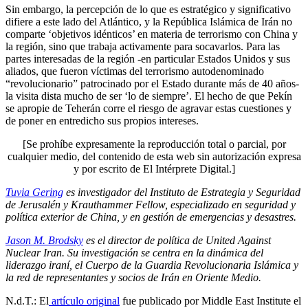
Sin embargo, la percepción de lo que es estratégico y significativo
difiere a este lado del Atlántico, y la República Islámica de Irán no
comparte ‘objetivos idénticos’ en materia de terrorismo con China y
la región, sino que trabaja activamente para socavarlos. Para las
partes interesadas de la región -en particular Estados Unidos y sus
aliados, que fueron víctimas del terrorismo autodenominado
“revolucionario” patrocinado por el Estado durante más de 40 años-
la visita dista mucho de ser ‘lo de siempre’. El hecho de que Pekín
se apropie de Teherán corre el riesgo de agravar estas cuestiones y
de poner en entredicho sus propios intereses.
[Se prohíbe expresamente la reproducción total o parcial, por
cualquier medio, del contenido de esta web sin autorización expresa
y por escrito de El Intérprete Digital.]
Tuvia Gering
es investigador del Instituto de Estrategia y Seguridad
de Jerusalén y Krauthammer Fellow, especializado en seguridad y
política exterior de China, y en gestión de emergencias y desastres.
Jason M. Brodsky
es el director de política de United Against
Nuclear Iran. Su investigación se centra en la dinámica del
liderazgo iraní, el Cuerpo de la Guardia Revolucionaria Islámica y
la red de representantes y socios de Irán en Oriente Medio.
N.d.T.: El
artículo original
fue publicado por Middle East Institute el