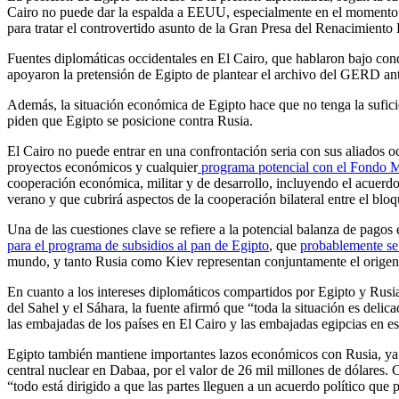
Cairo no puede dar la espalda a EEUU, especialmente en el momento c
para tratar el controvertido asunto de la Gran Presa del Renacimiento
Fuentes diplomáticas occidentales en El Cairo, que hablaron bajo con
apoyaron la pretensión de Egipto de plantear el archivo del GERD an
Además, la situación económica de Egipto hace que no tenga la suficien
piden que Egipto se posicione contra Rusia.
El Cairo no puede entrar en una confrontación seria con sus aliados occ
proyectos económicos y cualquier
programa potencial con el Fondo M
cooperación económica, militar y de desarrollo, incluyendo el acuerd
verano y que cubrirá aspectos de la cooperación bilateral entre el blo
Una de las cuestiones clave se refiere a la potencial balanza de pagos
para el programa de subsidios al pan de Egipto
, que
probablemente se
mundo, y tanto Rusia como Kiev representan conjuntamente el origen d
En cuanto a los intereses diplomáticos compartidos por Egipto y Rusia
del Sahel y el Sáhara, la fuente afirmó que “toda la situación es delica
las embajadas de los países en El Cairo y las embajadas egipcias en es
Egipto también mantiene importantes lazos económicos con Rusia, ya
central nuclear en Dabaa, por el valor de 26 mil millones de dólares. 
“todo está dirigido a que las partes lleguen a un acuerdo político que po