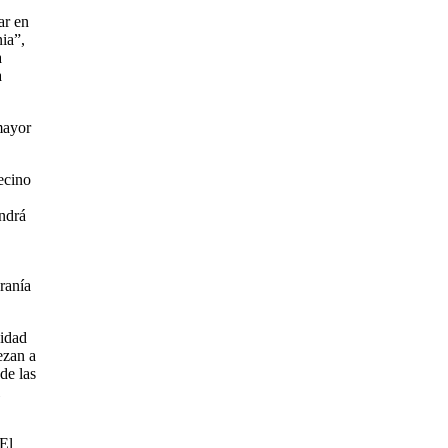
ar en
ia”,
a
a
mayor
ecino
endrá
eranía
sidad
ezan a
de las
 El