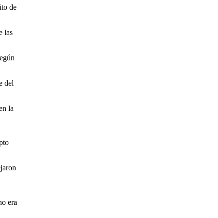
ito de
e las
según
e del
en la
pto
ejaron
no era