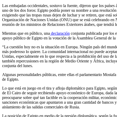
Las embajadas occidentales, sostuvo la fuente, dijeron que los países 
uno de los dos foros: Egipto podría poner su nombre a una resolución 
exigiendo que las tropas rusas dejen de luchar y se retiren, que está 
Organización de Naciones Unidas (ONU) que se está celebrando en Nu
reunión de los ministros de Relaciones Exteriores árabes, que tendrá 
Mientras que en público, una
declaración
conjunta publicada por los 
apoyo público de Egipto en la votación de la Asamblea General de la
“La cuestión hoy no es la situación en Europa. Ningún país del mundo
más poderoso lo quiere. La comunidad internacional no puede aceptar v
Unidas, especialmente en lo que respecta a la prohibición del uso de la
también repercusiones en la región de Medio Oriente y África, incluy
conjunta del lunes.
Algunas personalidades públicas, entre ellas el parlamentario Mostafa
de Egipto.
Lo que está en juego en el tira y afloja diplomático para Egipto, seg
de El Cairo de seguir recibiendo apoyo económico de Europa, dada la 
preocuparse sobre qué tan factible es la cooperación militar, económic
sanciones económicas que apuntaron a una gran cantidad de bancos y 
aislamiento de las salidas comerciales de Rusia.
La posición de Egipto en medio de la presión diplomática, según la 