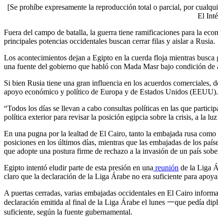
[Se prohíbe expresamente la reproducción total o parcial, por cualqui
El Inté
Fuera del campo de batalla, la guerra tiene ramificaciones para la eco
principales potencias occidentales buscan cerrar filas y aislar a Rusia.
Los acontecimientos dejan a Egipto en la cuerda floja mientras busca g
una fuente del gobierno que habló con Mada Masr bajo condición de
Si bien Rusia tiene una gran influencia en los acuerdos comerciales, 
apoyo económico y político de Europa y de Estados Unidos (EEUU).
“Todos los días se llevan a cabo consultas políticas en las que particip
política exterior para revisar la posición egipcia sobre la crisis, a la l
En una pugna por la lealtad de El Cairo, tanto la embajada rusa como 
posiciones en los últimos días, mientras que las embajadas de los paí
que adopte una postura firme de rechazo a la invasión de un país sobe
Egipto intentó eludir parte de esta presión en una
reunión
de la Liga Á
claro que la declaración de la Liga Árabe no era suficiente para apoyar
A puertas cerradas, varias embajadas occidentales en El Cairo informar
declaración emitida al final de la Liga Árabe el lunes 一que pedía dipl
suficiente, según la fuente gubernamental.