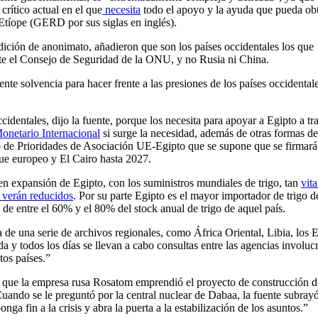
rítico actual en el que
necesita
todo el apoyo y la ayuda que pueda ob
 Etíope (GERD por sus siglas en inglés).
dición de anonimato, añadieron que son los países occidentales los que
te el Consejo de Seguridad de la ONU, y no Rusia ni China.
te solvencia para hacer frente a las presiones de los países occidental
identales, dijo la fuente, porque los necesita para apoyar a Egipto a tr
onetario Internacional
si surge la necesidad, además de otras formas de
o de Prioridades de Asociación UE-Egipto que se supone que se firmará
que europeo y El Cairo hasta 2027.
 en expansión de Egipto, con los suministros mundiales de trigo, tan
vita
 verán reducidos
. Por su parte Egipto es el mayor importador de trigo d
e entre el 60% y el 80% del stock anual de trigo de aquel país.
 de una serie de archivos regionales, como África Oriental, Libia, los 
da y todos los días se llevan a cabo consultas entre las agencias involuc
tos países.”
 que la empresa rusa Rosatom emprendió el proyecto de construcción d
Cuando se le preguntó por la central nuclear de Dabaa, la fuente subray
nga fin a la crisis y abra la puerta a la estabilización de los asuntos.”