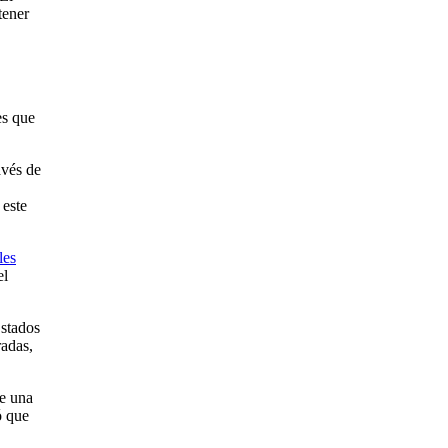
tener
es que
avés de
 este
les
el
Estados
radas,
e una
ó que