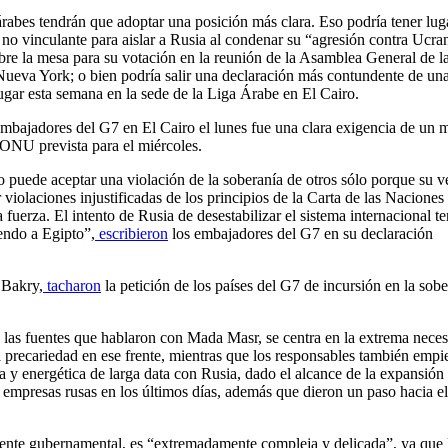
árabes tendrán que adoptar una posición más clara. Eso podría tener lug
no vinculante para aislar a Rusia al condenar su “agresión contra Ucran
sobre la mesa para su votación en la reunión de la Asamblea General de l
eva York; o bien podría salir una declaración más contundente de un
lugar esta semana en la sede de la Liga Árabe en El Cairo.
embajadores del G7 en El Cairo el lunes fue una clara exigencia de un 
 ONU prevista para el miércoles.
 puede aceptar una violación de la soberanía de otros sólo porque su v
iolaciones injustificadas de los principios de la Carta de las Naciones
 fuerza. El intento de Rusia de desestabilizar el sistema internacional t
endo a Egipto”,
escribieron
los embajadores del G7 en su declaración
 Bakry,
tacharon
la petición de los países del G7 de incursión en la sob
ún las fuentes que hablaron con Mada Masr, se centra en la extrema nece
precariedad en ese frente, mientras que los responsables también empi
a y energética de larga data con Rusia, dado el alcance de la expansión 
empresas rusas en los últimos días, además que dieron un paso hacia el
fuente gubernamental, es “extremadamente compleja y delicada”, ya que