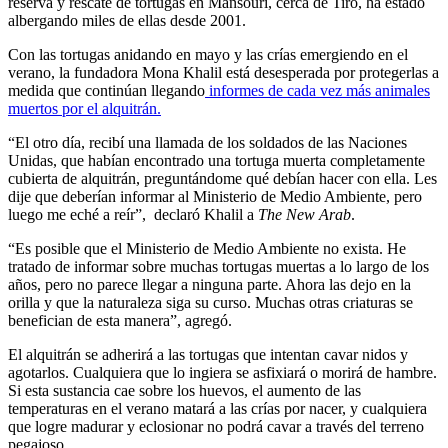
reserva y rescate de tortugas en Mansouri, cerca de Tiro, ha estado
albergando miles de ellas desde 2001.
Con las tortugas anidando en mayo y las crías emergiendo en el
verano, la fundadora Mona Khalil está desesperada por protegerlas a
medida que continúan llegando
informes de cada vez más animales
muertos por el alquitrán.
“El otro día, recibí una llamada de los soldados de las Naciones
Unidas, que habían encontrado una tortuga muerta completamente
cubierta de alquitrán, preguntándome qué debían hacer con ella. Les
dije que deberían informar al Ministerio de Medio Ambiente, pero
luego me eché a reír”, declaró Khalil a
The New Arab
.
“Es posible que el Ministerio de Medio Ambiente no exista. He
tratado de informar sobre muchas tortugas muertas a lo largo de los
años, pero no parece llegar a ninguna parte. Ahora las dejo en la
orilla y que la naturaleza siga su curso. Muchas otras criaturas se
benefician de esta manera”, agregó.
El alquitrán se adherirá a las tortugas que intentan cavar nidos y
agotarlos. Cualquiera que lo ingiera se asfixiará o morirá de hambre.
Si esta sustancia cae sobre los huevos, el aumento de las
temperaturas en el verano matará a las crías por nacer, y cualquiera
que logre madurar y eclosionar no podrá cavar a través del terreno
pegajoso.