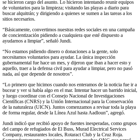
se hicieron cargo del asunto. Lo hicieron intentando reunir equipos
de voluntarios para la limpieza; visitando las playas a diario para
buscar alquitrán; y dirigiendo a quienes se sumen a las tareas a los
sitios necesarios.
“Básicamente, convertimos nuestras redes sociales en una campaña
de concientización pidiendo a cualquiera que esté dispuesto a
ayudarnos a limpiar”, señaló Jundi.
“No estamos pidiendo dinero o donaciones a la gente, solo
necesitamos voluntarios para ayudar. La única inspección
gubernamental fue hace un mes, y dijeron que iban a hacer esto y
aquello, traer a la defensa civil para ayudar a limpiar, pero no pasó
nada, así que depende de nosotros”.
“Lo primero que hicimos cuando nos enteramos de la noticia fue ir a
bucear y ver si había algo en el mar. Intentar hacer un barrido inicial,
y luego coordinar con el Consejo Nacional de Investigaciones
Científicas (CNRS) y la Unión Internacional para la Conservación
de la naturaleza (UICN). Juntos comenzamos a revisar toda la playa
de forma regular, desde la Línea Azul hasta Aadloun”, agregó.
Jundi indicó que recibió apoyo de fuentes inesperadas, como grupos
del campo de refugiados de El Buss, Murad Electrical Services
Company, restaurantes locales, Rotaract Club y la Cruz Roja.