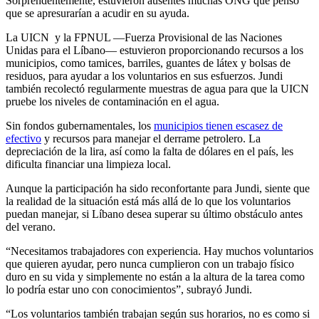
Sorprendentemente, estuvieron ausentes muchas ONG que pensó
que se apresurarían a acudir en su ayuda.
La UICN y la FPNUL —Fuerza Provisional de las Naciones
Unidas para el Líbano— estuvieron proporcionando recursos a los
municipios, como tamices, barriles, guantes de látex y bolsas de
residuos, para ayudar a los voluntarios en sus esfuerzos. Jundi
también recolectó regularmente muestras de agua para que la UICN
pruebe los niveles de contaminación en el agua.
Sin fondos gubernamentales, los
municipios tienen escasez de
efectivo
y recursos para manejar el derrame petrolero. La
depreciación de la lira, así como la falta de dólares en el país, les
dificulta financiar una limpieza local.
Aunque la participación ha sido reconfortante para Jundi, siente que
la realidad de la situación está más allá de lo que los voluntarios
puedan manejar, si Líbano desea superar su último obstáculo antes
del verano.
“Necesitamos trabajadores con experiencia. Hay muchos voluntarios
que quieren ayudar, pero nunca cumplieron con un trabajo físico
duro en su vida y simplemente no están a la altura de la tarea como
lo podría estar uno con conocimientos”, subrayó Jundi.
“Los voluntarios también trabajan según sus horarios, no es como si