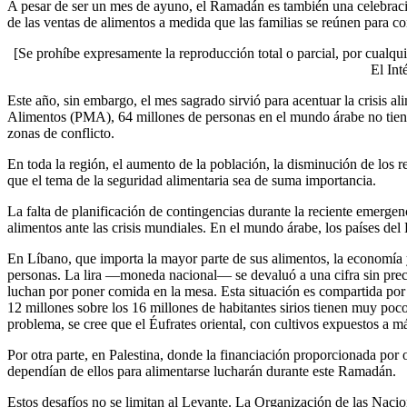
A pesar de ser un mes de ayuno, el Ramadán es también una celebra
de las ventas de alimentos a medida que las familias se reúnen para co
[Se prohíbe expresamente la reproducción total o parcial, por cualqui
El Int
Este año, sin embargo, el mes sagrado sirvió para acentuar la crisis a
Alimentos (PMA), 64 millones de personas en el mundo árabe no tiene ac
zonas de conflicto.
En toda la región, el aumento de la población, la disminución de los 
que el tema de la seguridad alimentaria sea de suma importancia.
La falta de planificación de contingencias durante la reciente emergenc
alimentos ante las crisis mundiales. En el mundo árabe, los países de
En Líbano, que importa la mayor parte de sus alimentos, la economía 
personas. La lira —moneda nacional— se devaluó a una cifra sin prec
luchan por poner comida en la mesa. Esta situación es compartida por
12 millones sobre los 16 millones de habitantes sirios tienen muy poc
problema, se cree que el Éufrates oriental, con cultivos expuestos a m
Por otra parte, en Palestina, donde la financiación proporcionada por
dependían de ellos para alimentarse lucharán durante este Ramadán.
Estos desafíos no se limitan al Levante. La Organización de las Nacio