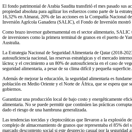
El fondo patrimonial de Arabia Saudita transfirió el mes pasado sus ac
propiedad absoluta para agilizar los esfuerzos como parte de la estrat
16,32% en Almarai, 20% de las acciones en la Compañía Nacional de
Inversión Agrícola Ganadera (SALIC), el Fondo de Inversión mostró u
Como brazo inversor gubernamental en el sector alimentario, SALIC te
de inversiones como la primera terminal de granos en el puerto de Ya
Australia.
La Estrategia Nacional de Seguridad Alimentaria de Qatar (2018-2023) 
autosuficiencia nacional, las reservas estratégicas y el mercado inte
láctea; y el crecimiento a un 80% de autosuficiencia en el caso de veget
seguridad alimentaria, a pesar de su clima difícil y pequeña superficie
Además de mejorar la educación, la seguridad alimentaria es fundamen
población en Medio Oriente y el Norte de África, que se espera que s
gobiernos.
Garantizar una producción local de bajo costo y energéticamente efici
alimentaria. No se puede permitir que continúen las prácticas corrupta
dado el riesgo de una hambruna generalizada.
Las tendencias torcidas y cleptocráticas que llevaron a la explosión de
complejo de almacenamiento de granos que representaba el 85% del su
marcado descontento social si este desprecio casual por la seguridad a