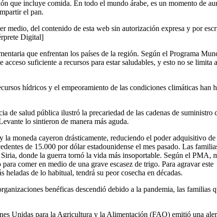
ción que incluye comida. En todo el mundo árabe, es un momento de a
mpartir el pan.
er medio, del contenido de esta web sin autorización expresa y por escr
érprete Digital]
limentaria que enfrentan los países de la región. Según el Programa Mun
ceso suficiente a recursos para estar saludables, y esto no se limita a
recursos hídricos y el empeoramiento de las condiciones climáticas han 
ia de salud pública ilustró la precariedad de las cadenas de suministro 
l Levante lo sintieron de manera más aguda.
y la moneda cayeron drásticamente, reduciendo el poder adquisitivo de 
edentes de 15.000 por dólar estadounidense el mes pasado. Las familia
 Siria, donde la guerra tornó la vida más insoportable. Según el PMA, 
o para comer en medio de una grave escasez de trigo. Para agravar este
ás heladas de lo habitual, tendrá su peor cosecha en décadas.
 organizaciones benéficas descendió debido a la pandemia, las familias 
nes Unidas para la Agricultura y la Alimentación (FAO) emitió una aler