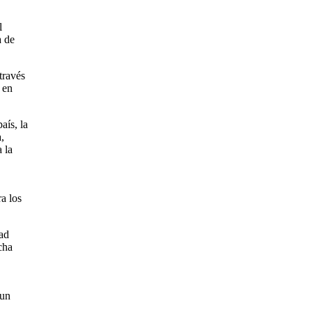
l
a de
través
 en
aís, la
,
 la
a los
dad
cha
 un