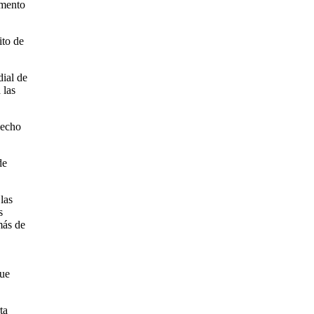
umento
ito de
dial de
 las
hecho
de
las
s
más de
que
ta