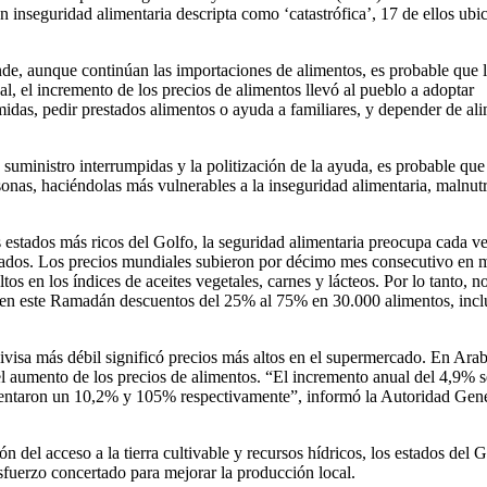
 inseguridad alimentaria descripta como ‘catastrófica’, 17 de ellos ubi
nde, aunque continúan las importaciones de alimentos, es probable que 
, el incremento de los precios de alimentos llevó al pueblo a adoptar
idas, pedir prestados alimentos o ayuda a familiares, y depender de al
suministro interrumpidas y la politización de la ayuda, es probable que
rsonas, haciéndolas más vulnerables a la inseguridad alimentaria, malnut
s estados más ricos del Golfo, la seguridad alimentaria preocupa cada v
tados. Los precios mundiales subieron por décimo mes consecutivo en 
os en los índices de aceites vegetales, carnes y lácteos. Por lo tanto, n
 en este Ramadán descuentos del 25% al 75% en 30.000 alimentos, incl
divisa más débil significó precios más altos en el supermercado. En Arab
o el aumento de los precios de alimentos. “El incremento anual del 4,9% s
umentaron un 10,2% y 105% respectivamente”, informó la Autoridad Gene
n del acceso a la tierra cultivable y recursos hídricos, los estados del 
esfuerzo concertado para mejorar la producción local.