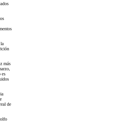
cados
los
imentos
 la
rición
ez más
marzo,
o es
uidos
ia
e
ral de
Golfo