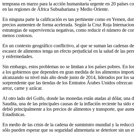
temprana en marzo para la acción humanitaria urgente en 20 países con
en las regiones de África Subsahariana y Medio Oriente.
En ninguna parte la calificación es tan pertinente como en Yemen, do
precios aumenten de forma acelerada. Según la Cruz Roja Internacional
estrategias de supervivencia negativas, como reducir el número de com
menos costosos.
En un contexto geográfico conflictivo, al que se suman las cadenas de 
escasez de alimentos tenga un efecto perjudicial en la salud de las pe
y enfermedades.
Sin embargo, estos problemas no se limitan a los países pobres. En lo
a los gobiernos que dependen en gran medida de los alimentos impor
alcanzando su nivel más alto desde junio de 2014, liderados por los salt
sorprendente que las tiendas de los Emiratos Árabes Unidos ofrezcan
arroz, carne y azúcar.
Al otro lado del Golfo, donde las monedas están atadas al dólar, una 
Saudita, una de las principales causas de la inflación reciente ha sid
debió principalmente a los precios de alimentos y transporte, que a
Estadísticas.
En medio de las crisis de la cadena de suministro mundial y la reducció
sólo pueden esperar que su seguridad alimentaria se deteriore sin un 