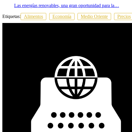
Las energías renovables, una gran oportunidad para la…
Etiquetas:
Alimentos
Economía
Medio Oriente
Precios