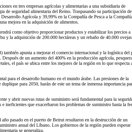
ciones en tres empresas agrícolas y alimentarias a una subsidiaria de
egia de seguridad alimentaria del Reino. Traspasando su participación de
 Desarrollo Agrícola y 39,99% en la Compañía de Pesca a la Compañí
na mejora en la adquisición de alimentos.
ndrá como objetivo proporcionar productos y estabilizar los precios a 
nbu y la adquisición de 200.000 hectáreas y un rebaño de 40.000 ovejas
también apunta a mejorar el comercio internacional y la logística del p
rno. Después de un aumento del 400% en la producción agrícola, pesquera
ales, el país se ubica entre los mejores de la región en lo que respecta a
.
tal para el desarrollo humano en el mundo árabe. Las presiones de la
e duplique para 2050, harán de este un tema de inmensa importancia par
ente y abrir nuevas rutas de suministro será fundamental para la seguri
s e ineficientes que exacerbaron los problemas de suministro hasta la fe
l año pasado en el puerto de Beirut resultaron en la destrucción de un
ministro anual del Líbano. Los gobiernos de la región pueden esperar
limentaria se generaliza.