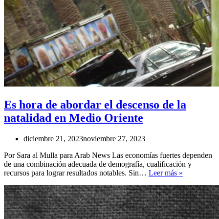
Es hora de abordar el descenso de la
natalidad en Medio Oriente
diciembre 21, 2023
noviembre 27, 2023
Por Sara al Mulla para Arab News Las economías fuertes dependen
de una combinación adecuada de demografía, cualificación y
Es
recursos para lograr resultados notables. Sin…
Leer más »
hora
de
abordar
el
descenso