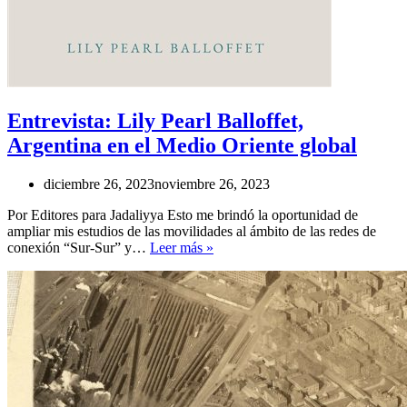
Entrevista: Lily Pearl Balloffet,
Argentina en el Medio Oriente global
diciembre 26, 2023
noviembre 26, 2023
Por Editores para Jadaliyya Esto me brindó la oportunidad de
ampliar mis estudios de las movilidades al ámbito de las redes de
Entrevista:
conexión “Sur-Sur” y…
Leer más »
Lily
Pearl
Balloffet,
Argentina
en
el
Medio
Oriente
global