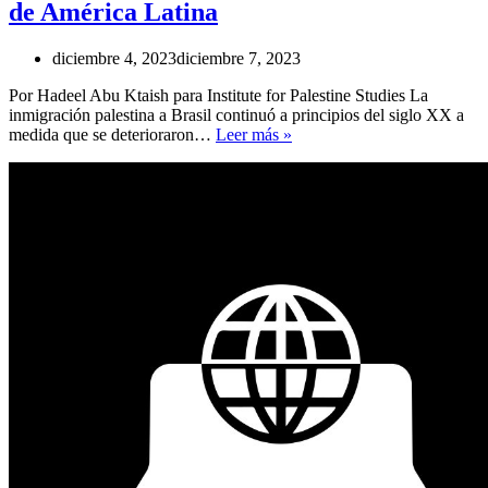
de América Latina
diciembre 4, 2023
diciembre 7, 2023
Por Hadeel Abu Ktaish para Institute for Palestine Studies La
inmigración palestina a Brasil continuó a principios del siglo XX a
Los
medida que se deterioraron…
Leer más »
palestinos
de
Brasil:
un
pilar
sociopolítico
insuficientemente
explorado
de
América
Latina