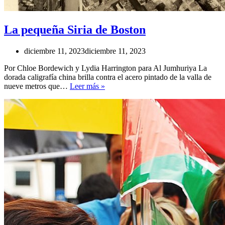
La pequeña Siria de Boston
diciembre 11, 2023
diciembre 11, 2023
Por Chloe Bordewich y Lydia Harrington para Al Jumhuriya La
dorada caligrafía china brilla contra el acero pintado de la valla de
La
nueve metros que…
Leer más »
pequeña
Siria
de
Boston