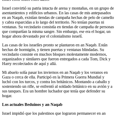
Israel convirtió su patria intacta de arena y montañas, en un grupo de
asentamientos y edificios urbanos. En las casas de mis antepasados
en an Naqab, existían tiendas de campaña hechas de pelo de camello
y cabra esparcidas a lo largo del territorio. No tenían puertas ni
ventanas. Su vecindario consistía en tiendas de campaña de personas
que compartían la misma sangre. Sin embargo, ese era el hogar, un
hogar ahora devastado por el colonialismo israelí.
Las casas de los israelíes pronto se plantaron en an Naqab. Están
hechas de hormigón, y tienen puertas y ventanas blindadas. Su
vecindario consiste en muchos bloques molestamente modernos,
organizados y similares que fueron entregados a cada Tom, Dick y
Harry recolectados de aquí y allá.
Mi abuelo solía pasar los inviernos en an Naqab y los veranos en
Gaza o cerca de ella. Participó en la Primera Guerra Mundial y
luchó con los turcos, y contra los británicos. Montando a caballo y
sosteniendo un rifle, se enfrentó al soldado británico en su avión y a
sus tanques. Era un hombre luchador que tenía que defender su
hogar.
Los actuales Beduinos y an Naqab
Israel impidió que los palestinos que lograron permanecer en an