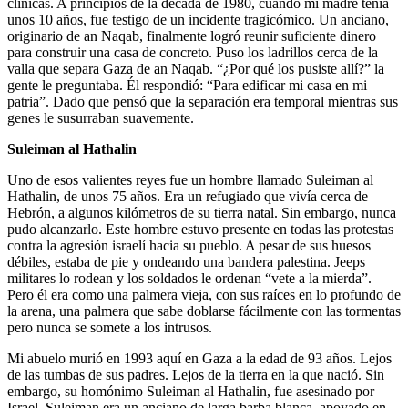
clínicas. A principios de la década de 1980, cuando mi madre tenía
unos 10 años, fue testigo de un incidente tragicómico. Un anciano,
originario de an Naqab, finalmente logró reunir suficiente dinero
para construir una casa de concreto. Puso los ladrillos cerca de la
valla que separa Gaza de an Naqab. “¿Por qué los pusiste allí?” la
gente le preguntaba. Él respondió: “Para edificar mi casa en mi
patria”. Dado que pensó que la separación era temporal mientras sus
genes le susurraban suavemente.
Suleiman al Hathalin
Uno de esos valientes reyes fue un hombre llamado Suleiman al
Hathalin, de unos 75 años. Era un refugiado que vivía cerca de
Hebrón, a algunos kilómetros de su tierra natal. Sin embargo, nunca
pudo alcanzarlo. Este hombre estuvo presente en todas las protestas
contra la agresión israelí hacia su pueblo. A pesar de sus huesos
débiles, estaba de pie y ondeando una bandera palestina. Jeeps
militares lo rodean y los soldados le ordenan “vete a la mierda”.
Pero él era como una palmera vieja, con sus raíces en lo profundo de
la arena, una palmera que sabe doblarse fácilmente con las tormentas
pero nunca se somete a los intrusos.
Mi abuelo murió en 1993 aquí en Gaza a la edad de 93 años. Lejos
de las tumbas de sus padres. Lejos de la tierra en la que nació. Sin
embargo, su homónimo Suleiman al Hathalin, fue asesinado por
Israel. Suleiman era un anciano de larga barba blanca, apoyado en