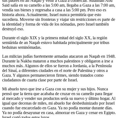
sus padres en an Naqab y venir a Gaza a comerciar. Sulaiman Abu
Said salía en su camello a las 5:00 am, llegaba a Gaza a las 7:00 am,
vendía sus bienes y regresaba a casa a las 5:00 pm. Pero eso es
historia ahora. Actualmente, Israel nunca permitiría que esto
sucediera. Moverse sin fronteras y viajar sin restricciones es parte de
la identidad y forma de vida de los nómadas, pero Israel también
destruyó eso.
Durante el siglo XIX y la primera mitad del siglo XX, la región
semiárida de an Naqab estuvo habitada principalmente por tribus
beduinas seminómadas.
Las milicias judías fuertemente armadas atacaron an Naqab en 1948.
Durante la Nakba mataron a muchos palestinos y obligaron a irse a
muchos más. Algunos de ellos se fueron a Jordania, a la Península
del Sinaí, a diferentes ciudades en el norte de Palestina y otros a
Gaza. Y algunos permanecieron firmes, siendo tratados como
ciudadanos de cuarta clase por parte de Israel.
Mi abuelo tuvo que irse a Gaza con su mujer y sus hijos. Nunca
pensó que la tierra que acababa de cruzar en su camello para llegar
al mercado y vender sus productos sería su nuevo y último hogar. Al
igual que decenas de miles, mi abuelo fue desbeduinizado por Israel
cuando fue encarcelado en Gaza. Ya no podía montar durante días.
Ya no podía desayunar en casa, almorzar en Gaza y cenar en Egipto.
Israel cortó todos estos lazos.