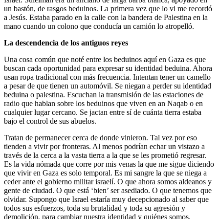
un bastón, de rasgos beduinos. La primera vez que lo vi me recordó
a Jesús. Estaba parado en la calle con la bandera de Palestina en la
mano cuando un colono que conducía un camión lo atropelló.
La descendencia de los antiguos reyes
Una cosa común que noté entre los beduinos aquí en Gaza es que
buscan cada oportunidad para expresar su identidad beduina. Ahora
usan ropa tradicional con más frecuencia. Intentan tener un camello
a pesar de que tienen un automóvil. Se niegan a perder su identidad
beduina o palestina. Escuchan la transmisión de las estaciones de
radio que hablan sobre los beduinos que viven en an Naqab o en
cualquier lugar cercano. Se jactan entre sí de cuánta tierra estaba
bajo el control de sus abuelos.
Tratan de permanecer cerca de donde vinieron. Tal vez por eso
tienden a vivir por fronteras. Al menos podrían echar un vistazo a
través de la cerca a la vasta tierra a la que se les prometió regresar.
Es la vida nómada que corre por mis venas la que me sigue diciendo
que vivir en Gaza es solo temporal. Es mi sangre la que se niega a
ceder ante el gobierno militar israelí. O que ahora somos aldeanos y
gente de ciudad. O que está ‘bien’ ser asediado. O que tenemos que
olvidar. Supongo que Israel estaría muy decepcionado al saber que
todos sus esfuerzos, toda su brutalidad y toda su agresión y
demolición, para cambiar nuestra identidad y quiénes somos,