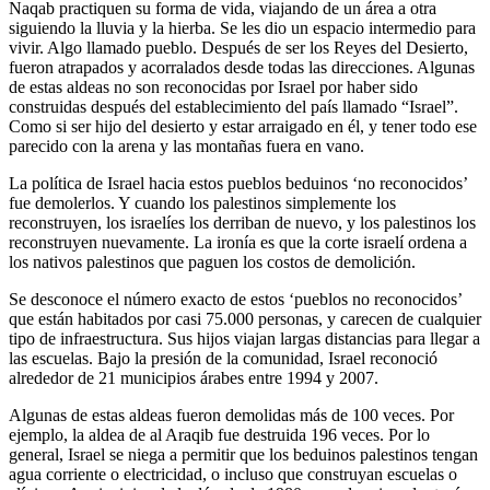
Naqab practiquen su forma de vida, viajando de un área a otra
siguiendo la lluvia y la hierba. Se les dio un espacio intermedio para
vivir. Algo llamado pueblo. Después de ser los Reyes del Desierto,
fueron atrapados y acorralados desde todas las direcciones. Algunas
de estas aldeas no son reconocidas por Israel por haber sido
construidas después del establecimiento del país llamado “Israel”.
Como si ser hijo del desierto y estar arraigado en él, y tener todo ese
parecido con la arena y las montañas fuera en vano.
La política de Israel hacia estos pueblos beduinos ‘no reconocidos’
fue demolerlos. Y cuando los palestinos simplemente los
reconstruyen, los israelíes los derriban de nuevo, y los palestinos los
reconstruyen nuevamente. La ironía es que la corte israelí ordena a
los nativos palestinos que paguen los costos de demolición.
Se desconoce el número exacto de estos ‘pueblos no reconocidos’
que están habitados por casi 75.000 personas, y carecen de cualquier
tipo de infraestructura. Sus hijos viajan largas distancias para llegar a
las escuelas. Bajo la presión de la comunidad, Israel reconoció
alrededor de 21 municipios árabes entre 1994 y 2007.
Algunas de estas aldeas fueron demolidas más de 100 veces. Por
ejemplo, la aldea de al Araqib fue destruida 196 veces. Por lo
general, Israel se niega a permitir que los beduinos palestinos tengan
agua corriente o electricidad, o incluso que construyan escuelas o