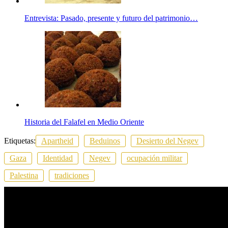
Entrevista: Pasado, presente y futuro del patrimonio…
Historia del Falafel en Medio Oriente
Etiquetas:
Apartheid
Beduinos
Desierto del Negev
Gaza
Identidad
Negev
ocupación militar
Palestina
tradiciones