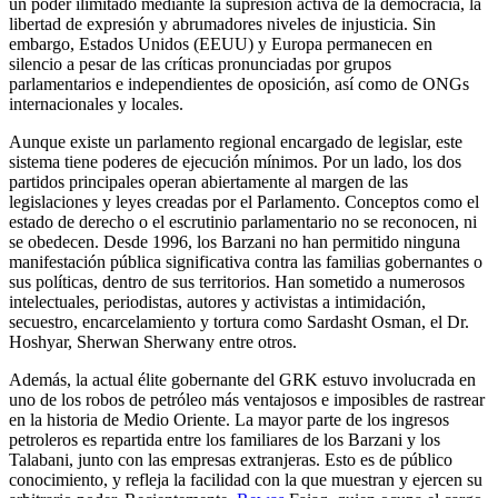
un poder ilimitado mediante la supresión activa de la democracia, la
libertad de expresión y abrumadores niveles de injusticia. Sin
embargo, Estados Unidos (EEUU) y Europa permanecen en
silencio a pesar de las críticas pronunciadas por grupos
parlamentarios e independientes de oposición, así como de ONGs
internacionales y locales.
Aunque existe un parlamento regional encargado de legislar, este
sistema tiene poderes de ejecución mínimos. Por un lado, los dos
partidos principales operan abiertamente al margen de las
legislaciones y leyes creadas por el Parlamento. Conceptos como el
estado de derecho o el escrutinio parlamentario no se reconocen, ni
se obedecen. Desde 1996, los Barzani no han permitido ninguna
manifestación pública significativa contra las familias gobernantes o
sus políticas, dentro de sus territorios. Han sometido a numerosos
intelectuales, periodistas, autores y activistas a intimidación,
secuestro, encarcelamiento y tortura como Sardasht Osman, el Dr.
Hoshyar, Sherwan Sherwany entre otros.
Además, la actual élite gobernante del GRK estuvo involucrada en
uno de los robos de petróleo más ventajosos e imposibles de rastrear
en la historia de Medio Oriente. La mayor parte de los ingresos
petroleros es repartida entre los familiares de los Barzani y los
Talabani, junto con las empresas extranjeras. Esto es de público
conocimiento, y refleja la facilidad con la que muestran y ejercen su