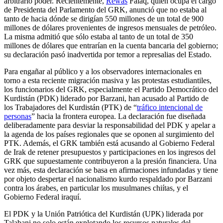
arbitrario poder. Recientemente,
Rewas
Faiaq, quien ocupa el cargo
de Presidenta del Parlamento del GRK, anunció que no estaba al
tanto de hacia dónde se dirigían 550 millones de un total de 900
millones de dólares provenientes de ingresos mensuales de petróleo.
La misma admitió que sólo estaba al tanto de un total de 350
millones de dólares que entrarían en la cuenta bancaria del gobierno;
su declaración pasó inadvertida por temor a represalias del Estado.
Para engañar al público y a los observadores internacionales en
torno a esta reciente migración masiva y las protestas estudiantiles,
los funcionarios del GRK, especialmente el Partido Democrático del
Kurdistán (PDK) liderado por Barzani, han acusado al Partido de
los Trabajadores del Kurdistán (PTK) de “
tráfico intencional de
personas
” hacia la frontera europea. La declaración fue diseñada
deliberadamente para desviar la responsabilidad del PDK y apelar a
la agenda de los países regionales que se oponen al surgimiento del
PTK. Además, el GRK también está acusando al Gobierno Federal
de Irak de retener presupuestos y participaciones en los ingresos del
GRK que supuestamente contribuyeron a la presión financiera. Una
vez más, esta declaración se basa en afirmaciones infundadas y tiene
por objeto despertar el nacionalismo kurdo respaldado por Barzani
contra los árabes, en particular los musulmanes chiítas, y el
Gobierno Federal iraquí.
El PDK y la Unión Patriótica del Kurdistán (UPK) liderada por
Talabani no solo están explotando los recursos naturales del