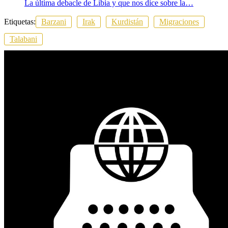
La última debacle de Libia y que nos dice sobre la…
Etiquetas:
Barzani
Irak
Kurdistán
Migraciones
Talabani