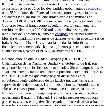
Kurdistán, sino también los del resto de Irak. Sólo en las
exportaciones de petróleo los dos partidos gobernantes se
embolsan
unos 550 millones de dólares al mes, así como ingresos internos,
aduaneros y de gas natural que suman cientos de millones de
dólares. El PDK y la UPK no devuelven los ingresos recaudados al
Gobierno Federal iraquí como deberían hacerlo legalmente. En
cambio, reciben otros 200.000
mill
o
nes
de dinares iraquíes
mensuales del gobierno igualmente
corrupto
del Primer Ministro
Mustafa Al Kadhimi a expensas de quienes viven en el centro-sur de
Irak. Al Kadhimi hace la vista gorda a todas las injusticias
financieras experimentadas bajo su gobierno para mantener su
alianza estratégica con el PDK y las milicias del UPK.
No cabe duda de que la Unión Europea (UE), EEUU, la
Organización de las Naciones Unidas y el Gobierno de Irak son
muy conscientes de los hechos mencionados. Sin embargo, todos se
abstienen activamente de reconocer la profunda corrupción del PDK
y la UPK. El sistema que existe hoy en día se basa en el
empobrecimiento deliberado de los kurdos iraquíes frente a la
supresión de la democracia. La administración estadounidense no
sólo hace la vista gorda ante la miríada de injusticias, sino que
también proporciona un amplio apoyo político a las dos familias
gobernantes Barzani y Talabani. Hay varias razones geopolíticas
para esto, a saber, el objetivo final estadounidense de aislar a Irán de
la región. Debemos preguntarnos: ¿Por qué los iraquíes deben pagar