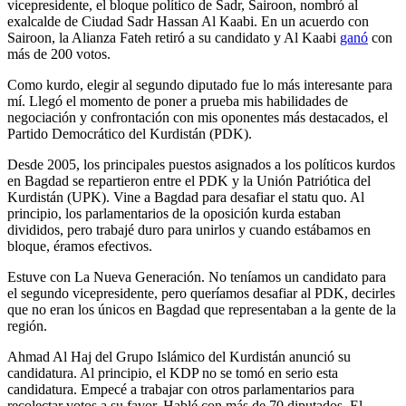
vicepresidente, el bloque político de Sadr, Sairoon, nombró al
exalcalde de Ciudad Sadr Hassan Al Kaabi. En un acuerdo con
Sairoon, la Alianza Fateh retiró a su candidato y Al Kaabi
ganó
con
más de 200 votos.
Como kurdo, elegir al segundo diputado fue lo más interesante para
mí. Llegó el momento de poner a prueba mis habilidades de
negociación y confrontación con mis oponentes más destacados, el
Partido Democrático del Kurdistán (PDK).
Desde 2005, los principales puestos asignados a los políticos kurdos
en Bagdad se repartieron entre el PDK y la Unión Patriótica del
Kurdistán (UPK). Vine a Bagdad para desafiar el statu quo. Al
principio, los parlamentarios de la oposición kurda estaban
divididos, pero trabajé duro para unirlos y cuando estábamos en
bloque, éramos efectivos.
Estuve con La Nueva Generación. No teníamos un candidato para
el segundo vicepresidente, pero queríamos desafiar al PDK, decirles
que no eran los únicos en Bagdad que representaban a la gente de la
región.
Ahmad Al Haj del Grupo Islámico del Kurdistán anunció su
candidatura. Al principio, el KDP no se tomó en serio esta
candidatura. Empecé a trabajar con otros parlamentarios para
recolectar votos a su favor. Hablé con más de 70 diputados. El