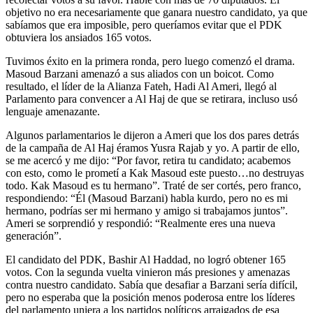
objetivo no era necesariamente que ganara nuestro candidato, ya que
sabíamos que era imposible, pero queríamos evitar que el PDK
obtuviera los ansiados 165 votos.
Tuvimos éxito en la primera ronda, pero luego comenzó el drama.
Masoud Barzani amenazó a sus aliados con un boicot. Como
resultado, el líder de la Alianza Fateh, Hadi Al Ameri, llegó al
Parlamento para convencer a Al Haj de que se retirara, incluso usó
lenguaje amenazante.
Algunos parlamentarios le dijeron a Ameri que los dos pares detrás
de la campaña de Al Haj éramos Yusra Rajab y yo. A partir de ello,
se me acercó y me dijo: “Por favor, retira tu candidato; acabemos
con esto, como le prometí a Kak Masoud este puesto…no destruyas
todo. Kak Masoud es tu hermano”. Traté de ser cortés, pero franco,
respondiendo: “Él (Masoud Barzani) habla kurdo, pero no es mi
hermano, podrías ser mi hermano y amigo si trabajamos juntos”.
Ameri se sorprendió y respondió: “Realmente eres una nueva
generación”.
El candidato del PDK, Bashir Al Haddad, no logró obtener 165
votos. Con la segunda vuelta vinieron más presiones y amenazas
contra nuestro candidato. Sabía que desafiar a Barzani sería difícil,
pero no esperaba que la posición menos poderosa entre los líderes
del parlamento uniera a los partidos políticos arraigados de esa