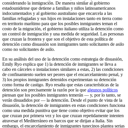
considerando la inmigración. De manera similar al gobierno
estadounidense que detiene a familias y niños latinoamericanos
indocumentados y al gobierno australiano que encarcela a las
familias refugiadas y sus hijos en instalaciones tanto en tierra como
en territorio marítimo para que los posibles inmigrantes teman el
costo de la migración, el gobierno italiano utiliza la detención como
un control de inmigración y una medida de seguridad. Las personas
que cruzan la frontera y que son el objetivo de esta política de
detención como disuasión son inmigrantes tanto solicitantes de asilo
como no solicitantes de asilo.
En su análisis del uso de la detención como estrategia de disuasión,
Emily Ryo explica que 1) la detención de inmigrantes se lleva a
cabo en cárceles o instalaciones similares a estas, 2) las condiciones
de confinamiento suelen ser peores que el encarcelamiento penal, y
3) los propios inmigrantes detenidos experimentan su detención
como forma de castigo. Ryo resalta que estas características de la
detención son precisamente la razón por la que
algunos políticos
piensan que los posibles inmigrantes temerán — y, por lo tanto, se
verán disuadidos por — la detención. Desde el punto de vista de la
disuasión, la detención de inmigrantes en estas condiciones funciona
como una medida punitiva que tiene como objetivo evitar que los
que cruzan por primera vez y los que cruzan repetidamente intenten
atravesar el Mediterráneo en barcos que se dirijan a Italia. Sin
embargo, el encarcelamiento de inmigrantes tunecinos plantea serias