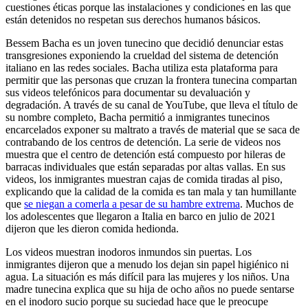
cuestiones éticas porque las instalaciones y condiciones en las que
están detenidos no respetan sus derechos humanos básicos.
Bessem Bacha es un joven tunecino que decidió denunciar estas
transgresiones exponiendo la crueldad del sistema de detención
italiano en las redes sociales. Bacha utiliza esta plataforma para
permitir que las personas que cruzan la frontera tunecina compartan
sus videos telefónicos para documentar su devaluación y
degradación. A través de su canal de YouTube, que lleva el título de
su nombre completo, Bacha permitió a inmigrantes tunecinos
encarcelados exponer su maltrato a través de material que se saca de
contrabando de los centros de detención. La serie de videos nos
muestra que el centro de detención está compuesto por hileras de
barracas individuales que están separadas por altas vallas. En sus
videos, los inmigrantes muestran cajas de comida tiradas al piso,
explicando que la calidad de la comida es tan mala y tan humillante
que
se niegan a comerla a pesar de su hambre extrema
. Muchos de
los adolescentes que llegaron a Italia en barco en julio de 2021
dijeron que les dieron comida hedionda.
​​Los videos muestran inodoros inmundos sin puertas. Los
inmigrantes dijeron que a menudo los dejan sin papel higiénico ni
agua. La situación es más difícil para las mujeres y los niños. Una
madre tunecina explica que su hija de ocho años no puede sentarse
en el inodoro sucio porque su suciedad hace que le preocupe