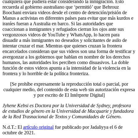
cualquiera que pudiera estar considerando la inmigración. Esto
recuerda al gobierno australiano que ‘permitió’ que Behrouz
Boochani enviara videos desde el centro de detención/prisión de
Manus a activistas en diferentes países para evitar que más kurdos e
iraníes fueran a Australia en barco. Si las autoridades que
coaccionan a inmigrantes y refugiados cierran los ojos ante sus
vergonzosos videos de YouTube y WhatsApp, lo hacen para
disuadir a más inmigrantes no deseados y solicitantes de asilo de
intentar cruzar el mar. Mientras que quienes cruzan la frontera
encarcelados consideran que sus videos son una forma de testificar y
avergonzar a los gobiernos que hablan en nombre de los derechos
humanos, las autoridades los perciben como disuasivos. La doble
función de estos videos apunta a la intensidad de la violencia en la
frontera y lo horrible de la política fronteriza.
[Se prohíbe expresamente la reproducción total o parcial, por
cualquier medio, del contenido de esta web sin autorización expresa
y por escrito de El Intérprete Digital]
Jyhene Kebsi es Doctora por la Universidad de Sydney, profesora
de estudios de género en la Universidad de Macquarie y fundadora
de la Red Trasnacional de Textos y Comunidades de Género.
N.d.T.: El
artículo original
fue publicado por Jadaliyya el 6 de
octubre de 2021.