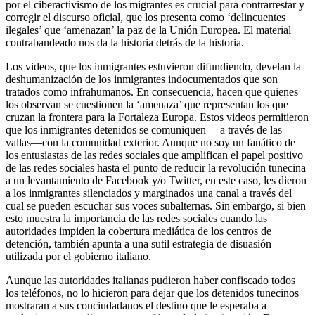
por el ciberactivismo de los migrantes es crucial para contrarrestar y
corregir el discurso oficial, que los presenta como ‘delincuentes
ilegales’ que ‘amenazan’ la paz de la Unión Europea. El material
contrabandeado nos da la historia detrás de la historia.
Los videos, que los inmigrantes estuvieron difundiendo, develan la
deshumanización de los inmigrantes indocumentados que son
tratados como infrahumanos. En consecuencia, hacen que quienes
los observan se cuestionen la ‘amenaza’ que representan los que
cruzan la frontera para la Fortaleza Europa. Estos videos permitieron
que los inmigrantes detenidos se comuniquen —a través de las
vallas—con la comunidad exterior. Aunque no soy un fanático de
los entusiastas de las redes sociales que amplifican el papel positivo
de las redes sociales hasta el punto de reducir la revolución tunecina
a un levantamiento de Facebook y/o Twitter, en este caso, les dieron
a los inmigrantes silenciados y marginados una canal a través del
cual se pueden escuchar sus voces subalternas. Sin embargo, si bien
esto muestra la importancia de las redes sociales cuando las
autoridades impiden la cobertura mediática de los centros de
detención, también apunta a una sutil estrategia de disuasión
utilizada por el gobierno italiano.
Aunque las autoridades italianas pudieron haber confiscado todos
los teléfonos, no lo hicieron para dejar que los detenidos tunecinos
mostraran a sus conciudadanos el destino que le esperaba a