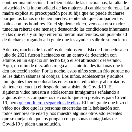
contraer una infección. También habla de las cucarachas, la falta de
privacidad y la incomodidad de las mujeres al cambiarse de ropa. La
madre explica su preocupación por su hija que no puede ducharse
porque los baños no tienen puertas, repitiendo que comparten los
baños con los hombres. En el siguiente video, vemos a otra madre
tunecina reiterar este mensaje destacando las condiciones inhumanas
en las que ella y su hijo enfermo fueron mantenidos, sin posibilidad
de ducharse, rogando a la gente que les ayude a salir de su encierro.
Además, muchos de los niños detenidos en la isla de Lampedusa en
julio de 2021 fueron hacinados en un centro de detención con
adultos en un espacio sin techo bajo el sol abrasador del verano.
Aquí, un niño de diez años ruega a las autoridades italianas que le
den protección solar. Por la noche, estos niños sentían frío porque no
se les daban sábanas ni cobijas. Los niños, adolescentes y adultos
inmigrantes fueron colocados en espacios reducidos y abarrotados
sin tener en cuenta el riesgo de transmisión de Covid-19. El
siguiente video muestra a adolescentes inmigrantes señalando a
algunos de sus compañeros de cuarto que son positivos para Covid-
19, pero
que no fueron separados de ellos
. El inmigrante que hizo el
video nos dice que las personas encerradas en la habitación son
todos menores de edad y nos muestra algunos otros adolescentes
que se quejan de que los pongan con personas contagiadas de
Covid-19 y piden una solución.