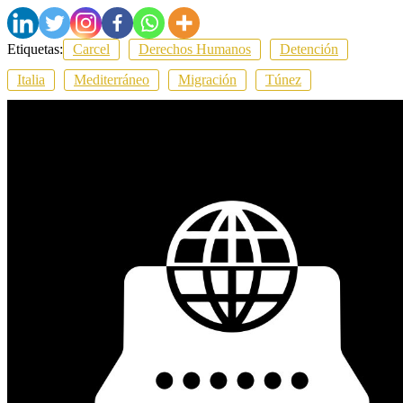
Etiquetas:
Carcel
Derechos Humanos
Detención
Italia
Mediterráneo
Migración
Túnez