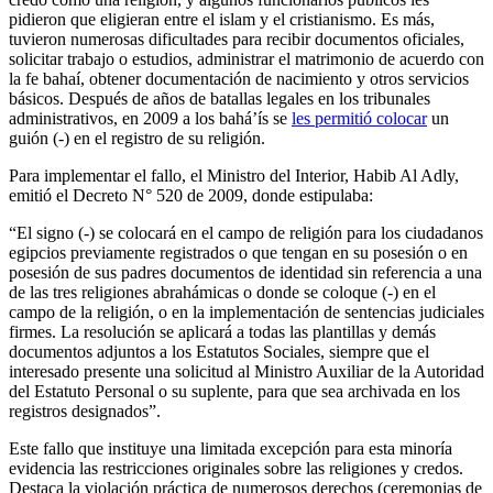
pidieron que eligieran entre el islam y el cristianismo. Es más,
tuvieron numerosas dificultades para recibir documentos oficiales,
solicitar trabajo o estudios, administrar el matrimonio de acuerdo con
la fe bahaí, obtener documentación de nacimiento y otros servicios
básicos. Después de años de batallas legales en los tribunales
administrativos, en 2009 a los bahá’ís se
les permitió colocar
un
guión (-) en el registro de su religión.
Para implementar el fallo, el Ministro del Interior, Habib Al Adly,
emitió el Decreto N° 520 de 2009, donde estipulaba:
“El signo (-) se colocará en el campo de religión para los ciudadanos
egipcios previamente registrados o que tengan en su posesión o en
posesión de sus padres documentos de identidad sin referencia a una
de las tres religiones abrahámicas o donde se coloque (-) en el
campo de la religión, o en la implementación de sentencias judiciales
firmes. La resolución se aplicará a todas las plantillas y demás
documentos adjuntos a los Estatutos Sociales, siempre que el
interesado presente una solicitud al Ministro Auxiliar de la Autoridad
del Estatuto Personal o su suplente, para que sea archivada en los
registros designados”.
Este fallo que instituye una limitada excepción para esta minoría
evidencia las restricciones originales sobre las religiones y credos.
Destaca la violación práctica de numerosos derechos (ceremonias de