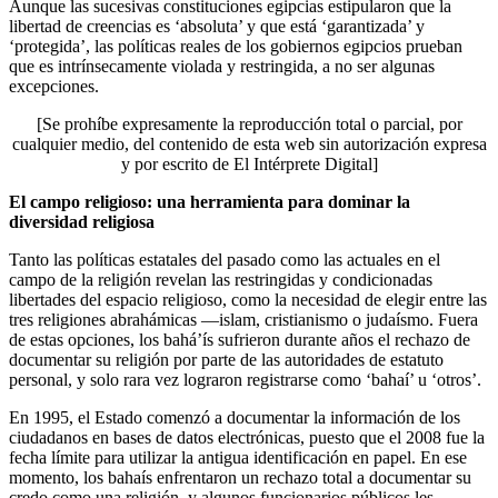
Aunque las sucesivas constituciones egipcias estipularon que la
libertad de creencias es ‘absoluta’ y que está ‘garantizada’ y
‘protegida’, las políticas reales de los gobiernos egipcios prueban
que es intrínsecamente violada y restringida, a no ser algunas
excepciones.
[Se prohíbe expresamente la reproducción total o parcial, por
cualquier medio, del contenido de esta web sin autorización expresa
y por escrito de El Intérprete Digital]
El campo religioso: una herramienta para dominar la
diversidad religiosa
Tanto las políticas estatales del pasado como las actuales en el
campo de la religión revelan las restringidas y condicionadas
libertades del espacio religioso, como la necesidad de elegir entre las
tres religiones abrahámicas —islam, cristianismo o judaísmo. Fuera
de estas opciones, los bahá’ís sufrieron durante años el rechazo de
documentar su religión por parte de las autoridades de estatuto
personal, y solo rara vez lograron registrarse como ‘bahaí’ u ‘otros’.
En 1995, el Estado comenzó a documentar la información de los
ciudadanos en bases de datos electrónicas, puesto que el 2008 fue la
fecha límite para utilizar la antigua identificación en papel. En ese
momento, los bahaís enfrentaron un rechazo total a documentar su
credo como una religión, y algunos funcionarios públicos les