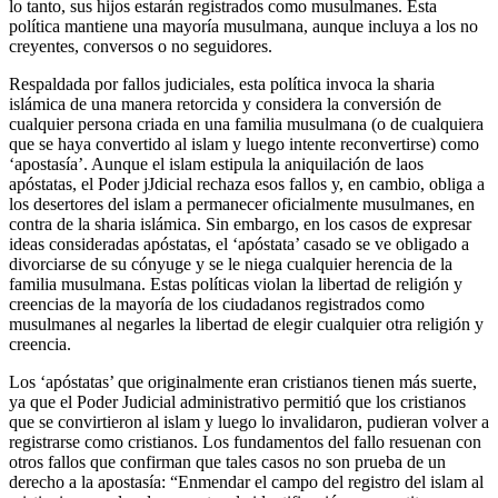
lo tanto, sus hijos estarán registrados como musulmanes. Esta
política mantiene una mayoría musulmana, aunque incluya a los no
creyentes, conversos o no seguidores.
Respaldada por fallos judiciales, esta política invoca la sharia
islámica de una manera retorcida y considera la conversión de
cualquier persona criada en una familia musulmana (o de cualquiera
que se haya convertido al islam y luego intente reconvertirse) como
‘apostasía’. Aunque el islam estipula la aniquilación de laos
apóstatas, el Poder jJdicial rechaza esos fallos y, en cambio, obliga a
los desertores del islam a permanecer oficialmente musulmanes, en
contra de la sharia islámica. Sin embargo, en los casos de expresar
ideas consideradas apóstatas, el ‘apóstata’ casado se ve obligado a
divorciarse de su cónyuge y se le niega cualquier herencia de la
familia musulmana. Estas políticas violan la libertad de religión y
creencias de la mayoría de los ciudadanos registrados como
musulmanes al negarles la libertad de elegir cualquier otra religión y
creencia.
Los ‘apóstatas’ que originalmente eran cristianos tienen más suerte,
ya que el Poder Judicial administrativo permitió que los cristianos
que se convirtieron al islam y luego lo invalidaron, pudieran volver a
registrarse como cristianos. Los fundamentos del fallo resuenan con
otros fallos que confirman que tales casos no son prueba de un
derecho a la apostasía: “Enmendar el campo del registro del islam al