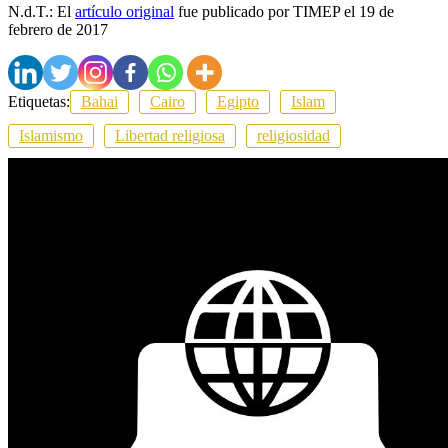
N.d.T.: El
artículo original
fue publicado por TIMEP el 19 de
febrero de 2017
Etiquetas:
Bahai
Cairo
Egipto
Islam
Islamismo
Libertad religiosa
religiosidad