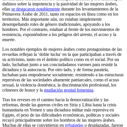
dañinos sobre la impotencia y la pasividad de las mujeres árabes,
ellas
se destacaron notablemente
durante los levantamientos de la
Primavera Árabe de 2011, tanto en espacios en línea como en los
territorios. Más importante aún, no estaban simplemente
desempeñando roles de género tradicionales, apoyando a los
hombres. Por el contrario, estaban al frente de los movimientos de
resistencia, exponiéndose a los peligros del arresto, el acoso y la
muerte.
Los notables ejemplos de mujeres árabes como protagonistas de las
revueltas reflejan la ‘doble lucha’ en la que participaban a través de
su activismo, tanto en el ámbito político como en el social. Por un
lado, luchaban junto a sus conciudadanos varones para resistir la
dictadura y la autocracia. Por otro lado, y de forma paralela,
luchaban para empoderarse socialmente, resistiendo a las estructuras
represivas de las sociedades altamente patriarcales, como el acoso
sexual, la violencia doméstica, la discriminación profesional, los
crímenes de honor y la
mutilación genital femenina
.
Tras los reveses en el camino hacia la democratización y las
reformas, desde las guerras civiles en Siria y Libia hasta la crisis
humanitaria en Yemen y una dictadura militar más represiva en
Egipto, el peso de las dificultades económicas, políticas y sociales
recayó principalmente sobre los hombros de las mujeres árabes.
Muchas de ellas se convirtieron en
refugiadas
o desplazadas, fueron