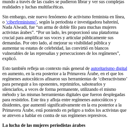
mundo a través de las cuales se pudieron librar y ver sus complejas
realidades y luchas multifacéticas.
Sin embargo, este nuevo fenómeno de activismo feminista en línea,
o
‘ciberfeminismo’
, según la periodista e investigadora bahreiní,
Nada Alwadi, fue “un arma de doble filo para muchas mujeres
activistas árabes”. “Por un lado, les proporcionó una plataforma
crucial para amplificar sus voces y articular públicamente sus
demandas. Por otro lado, al mejorar su visibilidad pública y
aumentar su estatus de celebridad, las convirtió en blancos
vulnerables de las represalias y persecuciones de los regímenes”,
explicó.
Esto también refleja un contexto más general de
autoritarismo digital
en aumento, en la era posterior a la Primavera Árabe, en el que los
regímenes autocráticos afinaron sus herramientas de ‘ciberactivismo’
para perseguir a los oponentes, reprimirlos, sabotearlos y
silenciarlos, a veces de forma permanente, utilizando el mismo
método y las mismas herramientas digitales que fueron desplegadas
para resistirlos. Este tira y afloja entre regímenes autocráticos y
disidentes, que aumentó significativamente en la era posterior a la
Primavera Árabe, está poniendo en peligro a todos los activistas que
se atreven a hablar en contra de sus regímenes represivos.
La lucha de las mujeres periodistas árabes