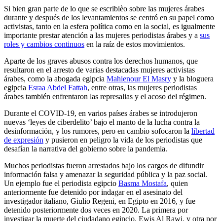
Si bien gran parte de lo que se escribièo sobre las mujeres árabes
durante y después de los levantamientos se centró en su papel como
activistas, tanto en la esfera política como en la social, es igualmente
importante prestar atención a las mujeres periodistas árabes y a
sus
roles y cambios continuos
en la raíz de estos movimientos.
Aparte de los graves abusos contra los derechos humanos, que
resultaron en el arresto de varias destacadas mujeres activistas
árabes, como la abogada egipcia
Mahienour El Masry
y la bloguera
egipcia
Esraa Abdel Fattah
, entre otras, las mujeres periodistas
árabes también enfrentaron las represalias y el acoso del régimen.
Durante el COVID-19, en varios países árabes se introdujeron
nuevas ‘leyes de ciberdelito’ bajo el manto de la lucha contra la
desinformación, y los rumores, pero en cambio sofocaron la
libertad
de
expresión
y pusieron en peligro la vida de los periodistas que
desafían la narrativa del gobierno sobre la pandemia.
Muchos periodistas fueron arrestados bajo los cargos de difundir
información falsa y amenazar la seguridad pública y la paz social.
Un ejemplo fue el periodista egipcio
Basma Mostafa
, quien
anteriormente fue detenido por indagar en el asesinato del
investigador italiano, Giulio Regeni, en Egipto en 2016, y fue
detenido posteriormente dos veces en 2020. La primera por
investigar la muerte del ciudadano egipcio, Ewis Al Rawi, y otra por