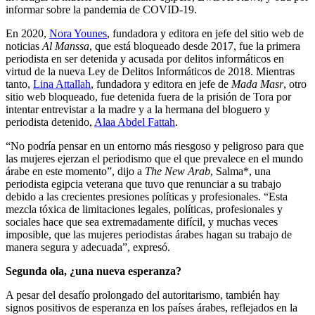
informar sobre la pandemia de COVID-19.
En 2020,
Nora Younes
, fundadora y editora en jefe del sitio web de
noticias
Al Manssa
, que está bloqueado desde 2017, fue la primera
periodista en ser detenida y acusada por delitos informáticos en
virtud de la nueva Ley de Delitos Informáticos de 2018. Mientras
tanto,
Lina Attallah
, fundadora y editora en jefe de
Mada Masr
, otro
sitio web bloqueado, fue detenida fuera de la prisión de Tora por
intentar entrevistar a la madre y a la hermana del bloguero y
periodista detenido,
Alaa
Abdel
Fattah
.
“No podría pensar en un entorno más riesgoso y peligroso para que
las mujeres ejerzan el periodismo que el que prevalece en el mundo
árabe en este momento”, dijo a
The New Arab
, Salma*, una
periodista egipcia veterana que tuvo que renunciar a su trabajo
debido a las crecientes presiones políticas y profesionales. “Esta
mezcla tóxica de limitaciones legales, políticas, profesionales y
sociales hace que sea extremadamente difícil, y muchas veces
imposible, que las mujeres periodistas árabes hagan su trabajo de
manera segura y adecuada”, expresó.
Segunda ola, ¿una nueva esperanza?
A pesar del desafío prolongado del autoritarismo, también hay
signos positivos de esperanza en los países árabes, reflejados en la