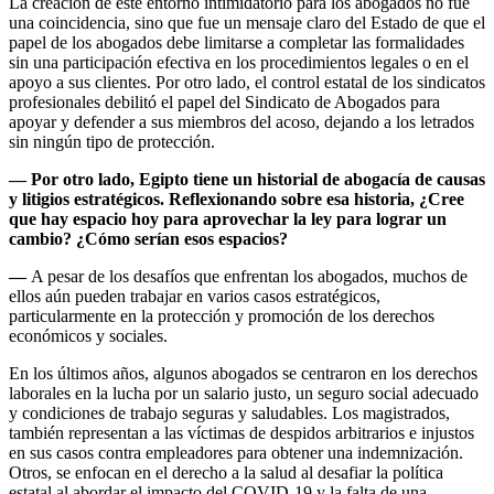
La creación de este entorno intimidatorio para los abogados no fue
una coincidencia, sino que fue un mensaje claro del Estado de que el
papel de los abogados debe limitarse a completar las formalidades
sin una participación efectiva en los procedimientos legales o en el
apoyo a sus clientes. Por otro lado, el control estatal de los sindicatos
profesionales debilitó el papel del Sindicato de Abogados para
apoyar y defender a sus miembros del acoso, dejando a los letrados
sin ningún tipo de protección.
—
Por otro lado, Egipto tiene un historial de abogacía de causas
y litigios estratégicos. Reflexionando sobre esa historia, ¿Cree
que hay espacio hoy para aprovechar la ley para lograr un
cambio? ¿Cómo serían esos espacios?
—
A pesar de los desafíos que enfrentan los abogados, muchos de
ellos aún pueden trabajar en varios casos estratégicos,
particularmente en la protección y promoción de los derechos
económicos y sociales.
En los últimos años, algunos abogados se centraron en los derechos
laborales en la lucha por un salario justo, un seguro social adecuado
y condiciones de trabajo seguras y saludables. Los magistrados,
también representan a las víctimas de despidos arbitrarios e injustos
en sus casos contra empleadores para obtener una indemnización.
Otros, se enfocan en el derecho a la salud al desafiar la política
estatal al abordar el impacto del COVID-19 y la falta de una