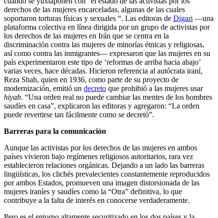
cuando se yuxtaponen con “el estado de las activistas por los
derechos de las mujeres encarceladas, algunas de las cuales
soportaron torturas físicas y sexuales “. Las editoras de
Digari
—una
plataforma colectiva en línea dirigida por un grupo de activistas por
los derechos de las mujeres en Irán que se centra en la
discriminación contra las mujeres de minorías étnicas y religiosas,
así como contra las inmigrantes— expresaron que las mujeres en su
país experimentaron este tipo de ‘reformas de arriba hacia abajo’
varias veces, hace décadas. Hicieron referencia al autócrata iraní,
Reza Shah, quien en 1936, como parte de su proyecto de
modernización, emitió un
decreto
que prohibió a las mujeres usar
hiyab
. “Una orden real no puede cambiar las mentes de los hombres
saudíes en casa”, explicaron las editoras y agregaron: “La orden
puede revertirse tan fácilmente como se decretó”.
Barreras para la comunicación
Aunque las activistas por los derechos de las mujeres en ambos
países vivieron bajo regímenes religiosos autoritarios, rara vez
establecieron relaciones orgánicas. Dejando a un lado las barreras
lingüísticas, los clichés prevalecientes constantemente reproducidos
por ambos Estados, promueven una imagen distorsionada de las
mujeres iraníes y saudíes como la “Otra” definitiva, lo que
contribuye a la falta de interés en conocerse verdaderamente.
Pero es el entorno altamente securitizado en los dos países y la