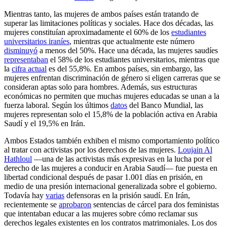
Mientras tanto, las mujeres de ambos países están tratando de
superar las limitaciones políticas y sociales. Hace dos décadas, las
mujeres constituían aproximadamente el 60% de los
estudiantes
universitarios iraníes
, mientras que actualmente este número
disminuyó
a menos del 50%. Hace una década, las mujeres saudíes
representaban
el 58% de los estudiantes universitarios, mientras que
la
cifra actual
es del 55,8%. En ambos países, sin embargo, las
mujeres enfrentan discriminación de género si eligen carreras que se
consideran aptas solo para hombres. Además, sus estructuras
económicas no permiten que muchas mujeres educadas se unan a la
fuerza laboral. Según los últimos
datos
del Banco Mundial, las
mujeres representan solo el 15,8% de la población activa en Arabia
Saudí y el 19,5% en Irán.
Ambos Estados también exhiben el mismo comportamiento político
al tratar con activistas por los derechos de las mujeres.
Loujain Al
Hathloul
—una de las activistas más expresivas en la lucha por el
derecho de las mujeres a conducir en Arabia Saudí— fue puesta en
libertad condicional después de pasar 1.001 días en prisión, en
medio de una presión internacional generalizada sobre el gobierno.
Todavía hay
varias
defensoras en la prisión saudí. En Irán,
recientemente se
aprobaron
sentencias de cárcel para dos feministas
que intentaban educar a las mujeres sobre cómo reclamar sus
derechos legales existentes en los contratos matrimoniales. Los dos