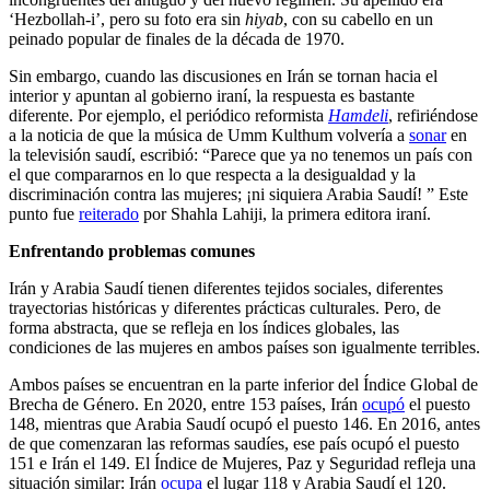
‘Hezbollah-i’, pero su foto era sin
hiyab
, con su cabello en un
peinado popular de finales de la década de 1970.
Sin embargo, cuando las discusiones en Irán se tornan hacia el
interior y apuntan al gobierno iraní, la respuesta es bastante
diferente. Por ejemplo, el periódico reformista
Hamdeli
, refiriéndose
a la noticia de que la música de Umm Kulthum volvería a
sonar
en
la televisión saudí, escribió: “Parece que ya no tenemos un país con
el que compararnos en lo que respecta a la desigualdad y la
discriminación contra las mujeres; ¡ni siquiera Arabia Saudí! ” Este
punto fue
reiterado
por Shahla Lahiji, la primera editora iraní.
Enfrentando problemas comunes
Irán y Arabia Saudí tienen diferentes tejidos sociales, diferentes
trayectorias históricas y diferentes prácticas culturales. Pero, de
forma abstracta, que se refleja en los índices globales, las
condiciones de las mujeres en ambos países son igualmente terribles.
Ambos países se encuentran en la parte inferior del Índice Global de
Brecha de Género. En 2020, entre 153 países, Irán
ocupó
el puesto
148, mientras que Arabia Saudí ocupó el puesto 146. En 2016, antes
de que comenzaran las reformas saudíes, ese país ocupó el puesto
151 e Irán el 149. El Índice de Mujeres, Paz y Seguridad refleja una
situación similar: Irán
ocupa
el lugar 118 y Arabia Saudí el 120.