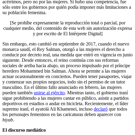
acérrimos, pero no por las mujeres. Si hubo una competencia, fue
sólo entre los gobiernos por quién podía imponer más limitaciones a
su población femenina.
[Se prohíbe expresamente la reproducción total o parcial, por
cualquier medio, del contenido de esta web sin autorización expresa
y por escrito de El Intérprete Digital]
Sin embargo, esto cambió en septiembre de 2017, cuando el nuevo
monarca saudí, el Rey Salman, otorgó a las mujeres el derecho a
conducir por decreto real, una medida que entró en vigencia en junio
siguiente. Desde entonces, el reino continúa con sus reformas
sociales de arriba hacia abajo, un proceso impulsado por el príncipe
heredero Mohammed bin Salman. Ahora se permite a las mujeres
actuar ocasionalmente en conciertos. Pueden tener pasaportes, viajar
y comenzar sus propios negocios, todo sin el permiso de un tutor
masculino. En el último fallo anunciado en febrero, las mujeres
pueden también
unirse al ejército
. Mientras tanto, el gobierno iraní
sigue prohibiendo a las mujeres cantar en público, asistir a partidos
deportivos en estadios o andar en bicicleta. Recientemente, el líder
supremo iraní, el ayatolá Ali Khamenei, incluso
declaró
que todos
los personajes femeninos en las caricaturas deben aparecer con
hiyab
.
El discurso mediático