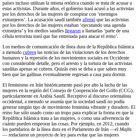
países incluso utilizan la misma retórica cuando se trata de acusar a
estas activistas. Durante años, el gobierno iraní acusó a las activistas
por los derechos de las mujeres de conspirar con ‘enemigos
extranjeros’. La acusación saudí también
afirmó
que las activistas
por los derechos de las mujeres estaban ‘ejecutando una agenda
extranjera’ y los medios saudíes
llegaron
a llamarlas ‘parte de una
célula terrorista iraní que fue entrenada para atacar el reino’.
Los medios de comunicación de línea dura de la República Islámica
a menudo
cubren
las noticias de las violaciones de los derechos
humanos y la represión de los movimientos sociales en Occidente
con considerable detalle, pero el arresto y la tortura de las activistas
sauditas apenas se cubren. Quizás esto se deba a que saben muy
bien que las gallinas eventualmente regresan a casa para dormir.
El feminismo en Irán históricamente pasó por alto la lucha de las
mujeres en la región del Consejo de Cooperación del Golfo (CCG),
particularmente en Arabia Saudí. Receptivo al discurso orientalista
occidental, a menudo se asumía que la sociedad saudí no podía
generar ningún tipo de movimiento feminista vibrante y duradero. El
reino fue sólo usado como un tropo para explicar la forma en que la
República Islámica trata a las mujeres, o como una advertencia de
cuánto pueden empeorar las cosas. Por ejemplo, en 2012, cuando
los partidarios de la línea dura en el Parlamento de Irán —el
Majlis
— redactaron un proyecto de ley para evitar que las mujeres