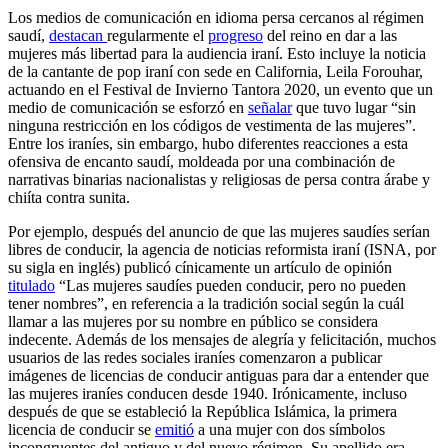
Los medios de comunicación en idioma persa cercanos al régimen
saudí,
destacan
regularmente el
progreso
del reino en dar a las
mujeres más libertad para la audiencia iraní. Esto incluye la noticia
de la cantante de pop iraní con sede en California, Leila Forouhar,
actuando en el Festival de Invierno Tantora 2020, un evento que un
medio de comunicación se esforzó en
señalar
que tuvo lugar “sin
ninguna restricción en los códigos de vestimenta de las mujeres”.
Entre los iraníes, sin embargo, hubo diferentes reacciones a esta
ofensiva de encanto saudí, moldeada por una combinación de
narrativas binarias nacionalistas y religiosas de persa contra árabe y
chiíta contra sunita.
Por ejemplo, después del anuncio de que las mujeres saudíes serían
libres de conducir, la agencia de noticias reformista iraní (ISNA, por
su sigla en inglés) publicó cínicamente un artículo de opinión
titulado
“Las mujeres saudíes pueden conducir, pero no pueden
tener nombres”, en referencia a la tradición social según la cuál
llamar a las mujeres por su nombre en público se considera
indecente. Además de los mensajes de alegría y felicitación, muchos
usuarios de las redes sociales iraníes comenzaron a publicar
imágenes de licencias de conducir antiguas para dar a entender que
las mujeres iraníes conducen desde 1940. Irónicamente, incluso
después de que se estableció la República Islámica, la primera
licencia de conducir se
emitió
a una mujer con dos símbolos
incongruentes del antiguo y del nuevo régimen. Su apellido era