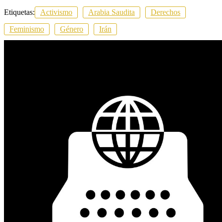
Etiquetas:
Activismo
Arabia Saudita
Derechos
Feminismo
Género
Irán