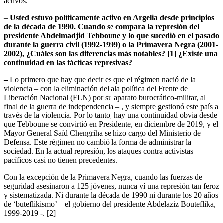
activos.
–
Usted estuvo políticamente activo en Argelia desde principios
de la década de 1990. Cuando se compara la represión del
presidente Abdelmadjid Tebboune y lo que sucedió en el pasado
durante la guerra civil (1992-1999) o la Primavera Negra (2001-
2002), ¿Cuáles son las diferencias más notables? [1] ¿Existe una
continuidad en las tácticas represivas?
–
Lo primero que hay que decir es que el régimen nació de la
violencia – con la eliminación del ala política del Frente de
Liberación Nacional (FLN) por su aparato burocrático-militar, al
final de la guerra de independencia – , y siempre gestionó este país a
través de la violencia. Por lo tanto, hay una continuidad obvia desde
que Tebboune se convirtió en Presidente, en diciembre de 2019, y el
Mayor General Saïd Chengriha se hizo cargo del Ministerio de
Defensa. Este régimen no cambió la forma de administrar la
sociedad. En la actual represión, los ataques contra activistas
pacíficos casi no tienen precedentes.
Con la excepción de la Primavera Negra, cuando las fuerzas de
seguridad asesinaron a 125 jóvenes, nunca ví una represión tan feroz
y sistematizada. Ni durante la década de 1990 ni durante los 20 años
de ‘buteflikismo’ – el gobierno del presidente Abdelaziz Bouteflika,
1999-2019 -. [2]