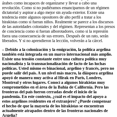
árabes como incapaces de organizarse y llevar a cabo una
revolución. Como si no pudiéramos emanciparnos de un régimen
dictatorial y aspirar a algo mejor sin ayuda exterior. Existe una
tendencia entre algunos opositores de alto perfil a tratar a los
hirakistas como si fueran niños. Realmente se parece a los discursos
de las autoridades coloniales y del régimen. Representan a los presos
de conciencia como si fueran alborotadores, como si la represión
fuera una consecuencia de sus errores. Después de un rato, serán
liberados. Y si no aprendieron la lección, volverán a la cárcel.
–
Debido a la colonización y la emigración, la política argelina
también está integrada en un marco internacional más amplio.
Existe una tensión constante entre una cultura política muy
nacionalista y la transnacionalización de facto de las luchas
políticas. Usted mismo es binacional, argelino y francés, pero no
puede salir del país. A un nivel más macro, la diáspora argelina
apoyó de manera muy activa al Hirak en París, Londres,
Montreal y otros lugares. Conocí a algunos hirakistas muy
comprometidos en el área de la Bahía de California. Pero las
fronteras del país fueron cerradas desde el inicio de la
pandemia. En este contexto, ¿cuál es el impacto del apoyo a
estos argelinos residentes en el extranjero? ¿Puede compensar
el hecho de que la mayoría de los hirakistas se encuentran
actualmente atrapados dentro de las fronteras nacionales de
Argelia?