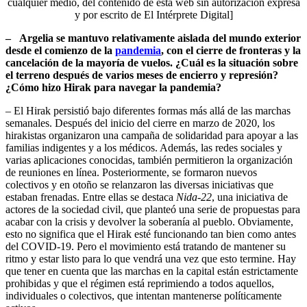
cualquier medio, del contenido de esta web sin autorización expresa
y por escrito de El Intérprete Digital]
–
Argelia se mantuvo relativamente aislada del mundo exterior
desde el comienzo de la
pandemia
, con el cierre de fronteras y la
cancelación de la mayoría de vuelos. ¿Cuál es la situación sobre
el terreno después de varios meses de encierro y represión?
¿Cómo hizo Hirak para navegar la pandemia?
– El Hirak persistió bajo diferentes formas más allá de las marchas
semanales. Después del inicio del cierre en marzo de 2020, los
hirakistas organizaron una campaña de solidaridad para apoyar a las
familias indigentes y a los médicos. Además, las redes sociales y
varias aplicaciones conocidas, también permitieron la organización
de reuniones en línea. Posteriormente, se formaron nuevos
colectivos y en otoño se relanzaron las diversas iniciativas que
estaban frenadas. Entre ellas se destaca
Nida-22
, una iniciativa de
actores de la sociedad civil, que planteó una serie de propuestas para
acabar con la crisis y devolver la soberanía al pueblo. Obviamente,
esto no significa que el Hirak esté funcionando tan bien como antes
del COVID-19. Pero el movimiento está tratando de mantener su
ritmo y estar listo para lo que vendrá una vez que esto termine. Hay
que tener en cuenta que las marchas en la capital están estrictamente
prohibidas y que el régimen está reprimiendo a todos aquellos,
individuales o colectivos, que intentan mantenerse políticamente