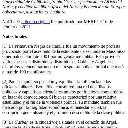
Universidad de California, Santa Cruz y especialista en África del
Norte, y coeditor del libor África del Norte y la creación de Europa:
gobernanza, instituciones y cultura.
N.d.T.: El
artículo original
fue publicado por MERIP el 16 de
febrero de 2021.
Notas finales
[1] La Primavera Negra de Cabilia fue un movimiento de protesta
provocado por el asesinato de la estudiante de secundaria Massinissa
Guermah en abril de 2001 por un gendarme militar. Esto provocó
varios meses de disturbios y disturbios en Cabilia y Argel. Los
disturbios se encontraron con una respuesta policial brutal que mató
a más de 100 manifestantes.
[2] Para asegurar su posición y equilibrar la influencia de los
oficiales militares, Bouteflika constituyó una red de afiliados
políticos y capitalistas clientelares unidos por intereses compartidos
en lugar de convicciones. Si bien se caracterizó por una relativa
estabilidad y el fin de la violencia política, su mandato también fue
marcado por la fragilidad económica, el malestar social, la
corrupción generalizada y el profundo descrédito de la clase política.
[3] La
Casbah
es la ciudad vieja situada en el corazón de Argel.
Durante la Batalla de Argel (1956-1957), este vecindario fue un