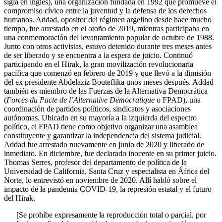
sigla en inglés), una organización fundada en 1992 que promueve el
compromiso cívico entre la juventud y la defensa de los derechos
humanos. Addad, opositor del régimen argelino desde hace mucho
tiempo, fue arrestado en el otoño de 2019, mientras participaba en
una conmemoración del levantamiento popular de octubre de 1988.
Junto con otros activistas, estuvo detenido durante tres meses antes
de ser liberado y se encuentra a la espera de juicio. Continuó
participando en el Hirak, la gran movilización revolucionaria
pacífica que comenzó en febrero de 2019 y que llevó a la dimisión
del ex presidente Abdelaziz Bouteflika unos meses después. Addad
también es miembro de las Fuerzas de la Alternativa Democrática
(
Forces du Pacte de l’Alternative Démocratique
o FPAD), una
coordinación de partidos políticos, sindicatos y asociaciones
autónomas. Ubicado en su mayoría a la izquierda del espectro
político, el FPAD tiene como objetivo organizar una asamblea
constituyente y garantizar la independencia del sistema judicial.
Addad fue arrestado nuevamente en junio de 2020 y liberado de
inmediato. En diciembre, fue declarado inocente en su primer juicio.
Thomas Serres, profesor del departamento de política de la
Universidad de California, Santa Cruz y especialista en África del
Norte, lo entrevistó en noviembre de 2020. Allí habló sobre el
impacto de la pandemia COVID-19, la represión estatal y el futuro
del Hirak.
[Se prohíbe expresamente la reproducción total o parcial, por