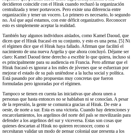
decidieron coincidir con el Hirak cuando rechazó la organización
centralizada y tener portavoces. Pero existe una diferencia entre
organización y tener un vocero. Lo primero es necesario, lo segundo
no. Así que aquí estamos, con este déficit organizativo. Reconocer
esto es simplemente aceptar la realidad.
También hay algunos individuos aislados, como Kamel Daoud, que
dicen que el Hirak fracasó en su conjunto, y esto es una pena. [5] Ni
el régimen dice que el Hirak haya fallado. Afirman que facilitó el
nacimiento de una nueva Argelia y que ahora concluyó. Déjame ser
claro: Kamel Daoud tiene derecho a escribir lo que quiera, incluso si
es principalmente para su audiencia en Francia. Pero afirmar que el
Hirak fracasó es ignorar a los miles de jóvenes que se esfuerzan por
mejorar el estado de su país uniéndose a la lucha social y política.
Está pasando por alto propuestas muy concretas que fueron
formuladas pero ignoradas por el régimen.
Tampoco se tienen en cuenta las iniciativas que ahora unen a
personas que hasta entonces no se hablaban ni se conocían. A pesar
de la represión, la gente se comunica gracias al Hirak. De este a
oeste, de norte a sur. Esta es una victoria. Cuando hay detenciones y
encarcelamientos, los argelinos del norte del país se movilizarán para
defender a los argelinos del sur y viceversa. Estas son cosas que
quienes descartan al Hirak no quieren reconocer, como si
necesitaran validar un modo de pensar colonial que presenta a los