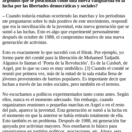
argelinos que se posicionan como una nueva vanguardia en la
lucha por las libertades democráticas y sociales?
–
Cuando todavía estaban ocurriendo las marchas y los periodistas
me preguntaron sobre lo más positivo de este movimiento, respondí
que era la movilización de la juventud, esta nueva generación que se
sumó a las luchas. Esto es algo que experimenté personalmente
después de octubre de 1988, el compromiso masivo de una nueva
generación de activistas.
Esto es exactamente lo que sucedió con el Hirak. Por ejemplo, yo
formo parte del comité para la liberación de Mohamed Tadjadit.
Algunos lo llaman el ‘Poeta de la Revolución’. Es de la
Casbah,
de
Argel, por lo que su caso es muy simbólico. [3] Cuando el comité se
reunió por primera vez, más de la mitad de la sala estaba llena de
jóvenes provenientes de barrios populares. Es importante decir que
luchan a través de las redes sociales, pero también en el terreno.
No escuchamos a políticos experimentados tanto como antes. Según
ellos, nunca es el momento adecuado. Sin embargo, cuando
organizamos reuniones o pequeñas marchas en Argel o en el resto
del país, aparece la juventud. Esta generación se sumó a la lucha en
el momento en que la anterior se había retirado totalmente de ella.
Esto también es un problema. Después de 1988, mi generación fue
apoyada por activistas mayores. Nos enseñaron lo básico para
organizarnos en partidos políticos, asociaciones, etc. Ahora, esta