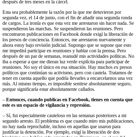
después de tres meses en la cárcel.
Esta sea probablemente la razón por la que me detuvieron por
segunda vez, el 14 de junio, con el fin de añadir una segunda ronda
de cargos. La ironía es que esta vez me arrestaron sin hacer nada. Se
suspendieron las marchas. Se suspendieron las reuniones. Pero
encontraron publicaciones en Facebook donde exigí la liberación de
los presos de conciencia. Entonces, me arrestaron nuevamente y
ahora estoy bajo revisión judicial. Supongo que se supone que esto
me impedirá participar en reuniones y hablar con la prensa. Pero
después de un par de semanas, reanudé mis actividades políticas. No
iba a esperar a que me dieran luz verde explícita para participar de
reuniones. No soy el único en esa situación. Hay muchos ex presos
políticos que continúan su activismo, pero con cautela. Tratamos de
tener en cuenta aquello que podría llevarles a encarcelarnos una vez
más. Al mismo tiempo, es imposible sentirse absolutamente seguro,
porque significaría estar absolutamente callados.
–
Entonces, cuando publicas en Facebook, tienes en cuenta que
este es un espacio de vigilancia y represión.
– Sí, fui especialmente cauteloso en las semanas posteriores a mi
segundo arresto. El problema es que cuando miro mis publicaciones,
no hay nada reprochable, incluso en aquellas que usaron para
justificar la detención. Por ejemplo, exigí la liberación de dos