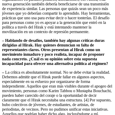
nueva generación también debería beneficiarse de una transmisión
de experiencia similar. Las personas que quizás sean un poco más
jóvenes que yo deberían compartir lo aprendido. Hay herramientas,
prácticas que uno usa para evitar decir o hacer tonterías. El desafío
para personas como yo es apoyar a la generación que entró en la
política a través del Hirak y está intentando mantener la
movilización en un contexto de represión permanente.
–
Hablando de desafíos, también hay algunas críticas duras
dirigidas al Hirak. Hay quienes denuncian su falta de
representantes claros. Otros presentan al Hirak como un
movimiento inmaduro y poco realista, incapaz de proponer
nada concreto. ¿Cuál es su opinión sobre esta supuesta
incapacidad para ofrecer una alternativa política al régimen?
–
La crítica es absolutamente normal. No se debe evitar la realidad.
Debemos admitir que el Hirak puede fallar en algunos aspectos,
especialmente en su esfuerzo por organizarse de forma
independiente. Aquellos que eran más visibles durante el apogeo del
movimiento, personas como Karim Tabbou o Mustapha Bouchachi,
pueden haber carecido del coraje o la oportunidad de decir
claramente que el Hirak necesitaba una estructura. [4] Por supuesto,
hubo colectivos de jóvenes, de estudiantes, de artistas, de
periodistas, de vecinos. Pero no pudimos unificar estas iniciativas.
Aquellos que podrían haber dicho algo, incluyéndome a mí,