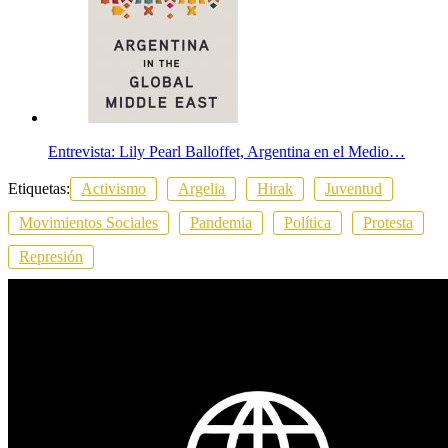
Entrevista: Lily Pearl Balloffet, Argentina en el Medio…
Etiquetas:
Activismo
Argelia
Hirak
Juventud
Movimientos Sociales
Pandemia
Política
Protesta
Represión