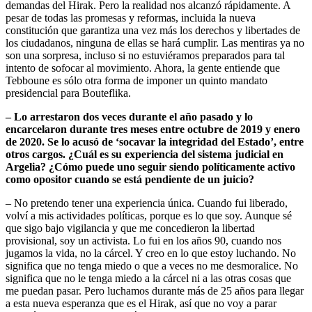
demandas del Hirak. Pero la realidad nos alcanzó rápidamente. A
pesar de todas las promesas y reformas, incluida la nueva
constitución que garantiza una vez más los derechos y libertades de
los ciudadanos, ninguna de ellas se hará cumplir. Las mentiras ya no
son una sorpresa, incluso si no estuviéramos preparados para tal
intento de sofocar al movimiento. Ahora, la gente entiende que
Tebboune es sólo otra forma de imponer un quinto mandato
presidencial para Bouteflika.
–
Lo arrestaron dos veces durante el año pasado y lo
encarcelaron durante tres meses entre octubre de 2019 y enero
de 2020. Se lo acusó de ‘socavar la integridad del Estado’, entre
otros cargos. ¿Cuál es su experiencia del sistema judicial en
Argelia? ¿Cómo puede uno seguir siendo políticamente activo
como opositor cuando se está pendiente de un juicio?
– No pretendo tener una experiencia única. Cuando fui liberado,
volví a mis actividades políticas, porque es lo que soy. Aunque sé
que sigo bajo vigilancia y que me concedieron la libertad
provisional, soy un activista. Lo fui en los años 90, cuando nos
jugamos la vida, no la cárcel. Y creo en lo que estoy luchando. No
significa que no tenga miedo o que a veces no me desmoralice. No
significa que no le tenga miedo a la cárcel ni a las otras cosas que
me puedan pasar. Pero luchamos durante más de 25 años para llegar
a esta nueva esperanza que es el Hirak, así que no voy a parar