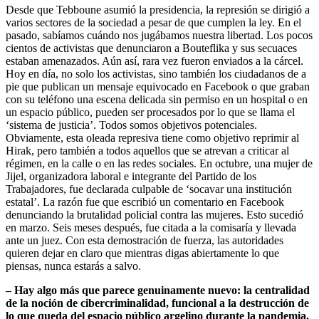
Desde que Tebboune asumió la presidencia, la represión se dirigió a
varios sectores de la sociedad a pesar de que cumplen la ley. En el
pasado, sabíamos cuándo nos jugábamos nuestra libertad. Los pocos
cientos de activistas que denunciaron a Bouteflika y sus secuaces
estaban amenazados. Aún así, rara vez fueron enviados a la cárcel.
Hoy en día, no solo los activistas, sino también los ciudadanos de a
pie que publican un mensaje equivocado en Facebook o que graban
con su teléfono una escena delicada sin permiso en un hospital o en
un espacio público, pueden ser procesados por lo que se llama el
‘sistema de justicia’. Todos somos objetivos potenciales.
Obviamente, esta oleada represiva tiene como objetivo reprimir al
Hirak, pero también a todos aquellos que se atrevan a criticar al
régimen, en la calle o en las redes sociales. En octubre, una mujer de
Jijel, organizadora laboral e integrante del Partido de los
Trabajadores, fue declarada culpable de ‘socavar una institución
estatal’. La razón fue que escribió un comentario en Facebook
denunciando la brutalidad policial contra las mujeres. Esto sucedió
en marzo. Seis meses después, fue citada a la comisaría y llevada
ante un juez. Con esta demostración de fuerza, las autoridades
quieren dejar en claro que mientras digas abiertamente lo que
piensas, nunca estarás a salvo.
–
Hay algo más que parece genuinamente nuevo: la centralidad
de la noción de cibercriminalidad, funcional a la destrucción de
lo que queda del espacio público argelino durante la pandemia.