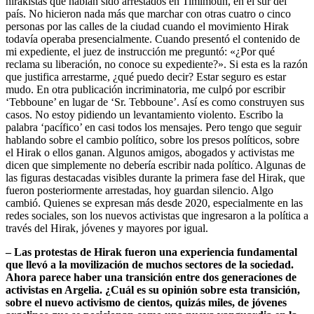
hirakistas que habían sido arrestados en Timimoun, en el sur del
país. No hicieron nada más que marchar con otras cuatro o cinco
personas por las calles de la ciudad cuando el movimiento Hirak
todavía operaba presencialmente. Cuando presentó el contenido de
mi expediente, el juez de instrucción me preguntó: «¿Por qué
reclama su liberación, no conoce su expediente?». Si esta es la razón
que justifica arrestarme, ¿qué puedo decir? Estar seguro es estar
mudo. En otra publicación incriminatoria, me culpó por escribir
‘Tebboune’ en lugar de ‘Sr. Tebboune’. Así es como construyen sus
casos. No estoy pidiendo un levantamiento violento. Escribo la
palabra ‘pacífico’ en casi todos los mensajes. Pero tengo que seguir
hablando sobre el cambio político, sobre los presos políticos, sobre
el Hirak o ellos ganan. Algunos amigos, abogados y activistas me
dicen que simplemente no debería escribir nada político. Algunas de
las figuras destacadas visibles durante la primera fase del Hirak, que
fueron posteriormente arrestadas, hoy guardan silencio. Algo
cambió. Quienes se expresan más desde 2020, especialmente en las
redes sociales, son los nuevos activistas que ingresaron a la política a
través del Hirak, jóvenes y mayores por igual.
–
Las protestas de Hirak fueron una experiencia fundamental
que llevó a la movilización de muchos sectores de la sociedad.
Ahora parece haber una transición entre dos generaciones de
activistas en Argelia. ¿Cuál es su opinión sobre esta transición,
sobre el nuevo activismo de cientos, quizás miles, de jóvenes