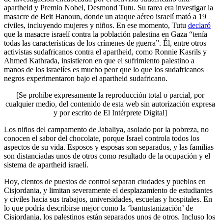
apartheid y Premio Nobel, Desmond Tutu. Su tarea era investigar la
masacre de Beit Hanoun, donde un ataque aéreo israelí mató a 19
civiles, incluyendo mujeres y niños. En ese momento, Tutu
declaró
que la masacre israelí contra la población palestina en Gaza “tenía
todas las características de los crímenes de guerra”. Él, entre otros
activistas sudafricanos contra el apartheid, como Ronnie Kasrils y
Ahmed Kathrada, insistieron en que el sufrimiento palestino a
manos de los israelíes es mucho peor que lo que los sudafricanos
negros experimentaron bajo el apartheid sudafricano.
[Se prohíbe expresamente la reproducción total o parcial, por
cualquier medio, del contenido de esta web sin autorización expresa
y por escrito de El Intérprete Digital]
Los niños del campamento de Jabaliya, asolado por la pobreza, no
conocen el sabor del chocolate, porque Israel controla todos los
aspectos de su vida. Esposos y esposas son separados, y las familias
son distanciadas unos de otros como resultado de la ocupación y el
sistema de apartheid israelí.
Hoy, cientos de puestos de control separan ciudades y pueblos en
Cisjordania, y limitan severamente el desplazamiento de estudiantes
y civiles hacia sus trabajos, universidades, escuelas y hospitales. En
lo que podría describirse mejor como la ‘bantustanización’ de
Cisjordania, los palestinos están separados unos de otros. Incluso los