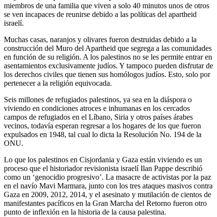
miembros de una familia que viven a solo 40 minutos unos de otros
se ven incapaces de reunirse debido a las políticas del apartheid
israelí.
Muchas casas, naranjos y olivares fueron destruidas debido a la
construcción del Muro del Apartheid que segrega a las comunidades
en función de su religión. A los palestinos no se les permite entrar en
asentamientos exclusivamente judíos. Y tampoco pueden disfrutar de
los derechos civiles que tienen sus homólogos judíos. Esto, solo por
pertenecer a la religión equivocada.
Seis millones de refugiados palestinos, ya sea en la diáspora o
viviendo en condiciones atroces e inhumanas en los cercados
campos de refugiados en el Líbano, Siria y otros países árabes
vecinos, todavía esperan regresar a los hogares de los que fueron
expulsados en 1948, tal cual lo dicta la Resolución No. 194 de la
ONU.
Lo que los palestinos en Cisjordania y Gaza están viviendo es un
proceso que el historiador revisionista israelí Ilan Pappe describió
como un ‘genocidio progresivo’. La masacre de activistas por la paz
en el navío Mavi Marmara, junto con los tres ataques masivos contra
Gaza en 2009, 2012, 2014, y el asesinato y mutilación de cientos de
manifestantes pacíficos en la Gran Marcha del Retorno fueron otro
punto de inflexión en la historia de la causa palestina.