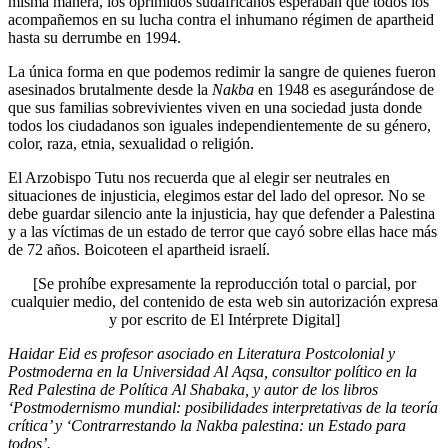
misma manera, los oprimidos sudafricanos esperaban que todos los
acompañemos en su lucha contra el inhumano régimen de apartheid
hasta su derrumbe en 1994.
La única forma en que podemos redimir la sangre de quienes fueron
asesinados brutalmente desde la
Nakba
en 1948 es asegurándose de
que sus familias sobrevivientes viven en una sociedad justa donde
todos los ciudadanos son iguales independientemente de su género,
color, raza, etnia, sexualidad o religión.
El Arzobispo Tutu nos recuerda que al elegir ser neutrales en
situaciones de injusticia, elegimos estar del lado del opresor. No se
debe guardar silencio ante la injusticia, hay que defender a Palestina
y a las víctimas de un estado de terror que cayó sobre ellas hace más
de 72 años. Boicoteen el apartheid israelí.
[Se prohíbe expresamente la reproducción total o parcial, por
cualquier medio, del contenido de esta web sin autorización expresa
y por escrito de El Intérprete Digital]
Haidar Eid es profesor asociado en Literatura Postcolonial y
Postmoderna en la Universidad Al Aqsa, consultor político en la
Red Palestina de Política Al Shabaka, y autor de los libros
‘Postmodernismo mundial: posibilidades interpretativas de la teoría
crítica’ y ‘Contrarrestando la Nakba palestina: un Estado para
todos’.