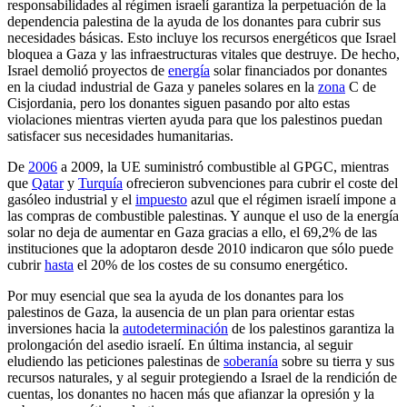
responsabilidades al régimen israelí garantiza la perpetuación de la
dependencia palestina de la ayuda de los donantes para cubrir sus
necesidades básicas. Esto incluye los recursos energéticos que Israel
bloquea a Gaza y las infraestructuras vitales que destruye. De hecho,
Israel demolió proyectos de
energía
solar financiados por donantes
en la ciudad industrial de Gaza y paneles solares en la
zona
C de
Cisjordania, pero los donantes siguen pasando por alto estas
violaciones mientras vierten ayuda para que los palestinos puedan
satisfacer sus necesidades humanitarias.
De
2006
a 2009, la UE suministró combustible al GPGC, mientras
que
Qatar
y
Turquía
ofrecieron subvenciones para cubrir el coste del
gasóleo industrial y el
impuesto
azul que el régimen israelí impone a
las compras de combustible palestinas. Y aunque el uso de la energía
solar no deja de aumentar en Gaza gracias a ello, el 69,2% de las
instituciones que la adoptaron desde 2010 indicaron que sólo puede
cubrir
hasta
el 20% de los costes de su consumo energético.
Por muy esencial que sea la ayuda de los donantes para los
palestinos de Gaza, la ausencia de un plan para orientar estas
inversiones hacia la
autodeterminación
de los palestinos garantiza la
prolongación del asedio israelí. En última instancia, al seguir
eludiendo las peticiones palestinas de
soberanía
sobre su tierra y sus
recursos naturales, y al seguir protegiendo a Israel de la rendición de
cuentas, los donantes no hacen más que afianzar la opresión y la