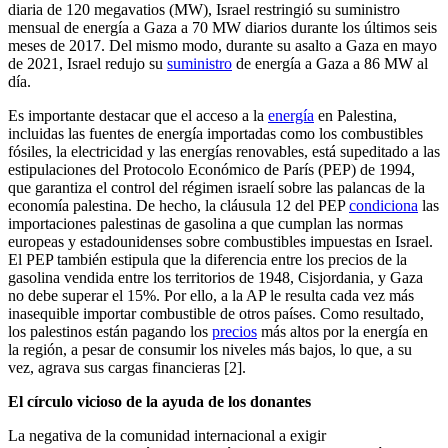
diaria de 120 megavatios (MW), Israel restringió su suministro
mensual de energía a Gaza a 70 MW diarios durante los últimos seis
meses de 2017. Del mismo modo, durante su asalto a Gaza en mayo
de 2021, Israel redujo su
suministro
de energía a Gaza a 86 MW al
día.
Es importante destacar que el acceso a la
energía
en Palestina,
incluidas las fuentes de energía importadas como los combustibles
fósiles, la electricidad y las energías renovables, está supeditado a las
estipulaciones del Protocolo Económico de París (PEP) de 1994,
que garantiza el control del régimen israelí sobre las palancas de la
economía palestina. De hecho, la cláusula 12 del PEP
condiciona
las
importaciones palestinas de gasolina a que cumplan las normas
europeas y estadounidenses sobre combustibles impuestas en Israel.
El PEP también estipula que la diferencia entre los precios de la
gasolina vendida entre los territorios de 1948, Cisjordania, y Gaza
no debe superar el 15%. Por ello, a la AP le resulta cada vez más
inasequible importar combustible de otros países. Como resultado,
los palestinos están pagando los
precios
más altos por la energía en
la región, a pesar de consumir los niveles más bajos, lo que, a su
vez, agrava sus cargas financieras [2].
El círculo vicioso de la ayuda de los donantes
La negativa de la comunidad internacional a exigir