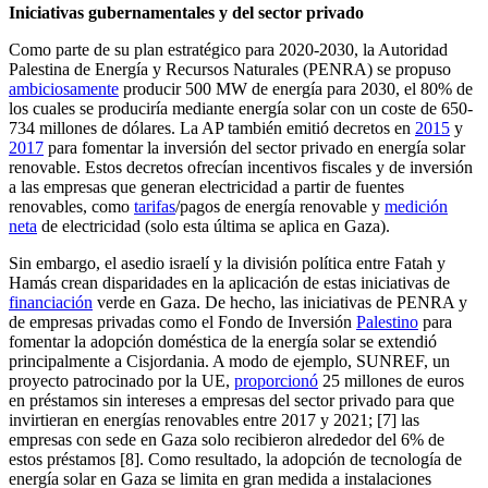
Iniciativas gubernamentales y del sector privado
Como parte de su plan estratégico para 2020-2030, la Autoridad
Palestina de Energía y Recursos Naturales (PENRA) se propuso
ambiciosamente
producir 500 MW de energía para 2030, el 80% de
los cuales se produciría mediante energía solar con un coste de 650-
734 millones de dólares. La AP también emitió decretos en
2015
y
2017
para fomentar la inversión del sector privado en energía solar
renovable. Estos decretos ofrecían incentivos fiscales y de inversión
a las empresas que generan electricidad a partir de fuentes
renovables, como
tarifas
/pagos de energía renovable y
medición
neta
de electricidad (solo esta última se aplica en Gaza).
Sin embargo, el asedio israelí y la división política entre Fatah y
Hamás crean disparidades en la aplicación de estas iniciativas de
financiación
verde en Gaza. De hecho, las iniciativas de PENRA y
de empresas privadas como el Fondo de Inversión
Palestino
para
fomentar la adopción doméstica de la energía solar se extendió
principalmente a Cisjordania. A modo de ejemplo, SUNREF, un
proyecto patrocinado por la UE,
proporcionó
25 millones de euros
en préstamos sin intereses a empresas del sector privado para que
invirtieran en energías renovables entre 2017 y 2021; [7] las
empresas con sede en Gaza solo recibieron alrededor del 6% de
estos préstamos [8]. Como resultado, la adopción de tecnología de
energía solar en Gaza se limita en gran medida a instalaciones