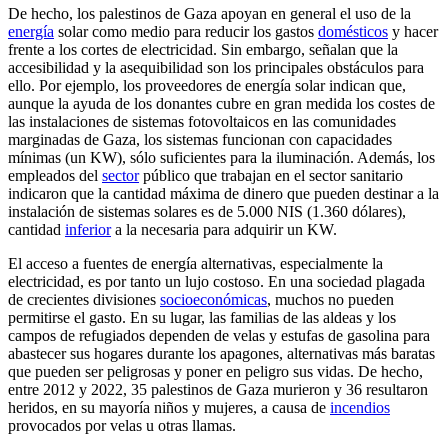
De hecho, los palestinos de Gaza apoyan en general el uso de la
energía
solar como medio para reducir los gastos
domésticos
y hacer
frente a los cortes de electricidad. Sin embargo, señalan que la
accesibilidad y la asequibilidad son los principales obstáculos para
ello. Por ejemplo, los proveedores de energía solar indican que,
aunque la ayuda de los donantes cubre en gran medida los costes de
las instalaciones de sistemas fotovoltaicos en las comunidades
marginadas de Gaza, los sistemas funcionan con capacidades
mínimas (un KW), sólo suficientes para la iluminación. Además, los
empleados del
sector
público que trabajan en el sector sanitario
indicaron que la cantidad máxima de dinero que pueden destinar a la
instalación de sistemas solares es de 5.000 NIS (1.360 dólares),
cantidad
inferior
a la necesaria para adquirir un KW.
El acceso a fuentes de energía alternativas, especialmente la
electricidad, es por tanto un lujo costoso. En una sociedad plagada
de crecientes divisiones
socioeconómicas
, muchos no pueden
permitirse el gasto. En su lugar, las familias de las aldeas y los
campos de refugiados dependen de velas y estufas de gasolina para
abastecer sus hogares durante los apagones, alternativas más baratas
que pueden ser peligrosas y poner en peligro sus vidas. De hecho,
entre 2012 y 2022, 35 palestinos de Gaza murieron y 36 resultaron
heridos, en su mayoría niños y mujeres, a causa de
incendios
provocados por velas u otras llamas.