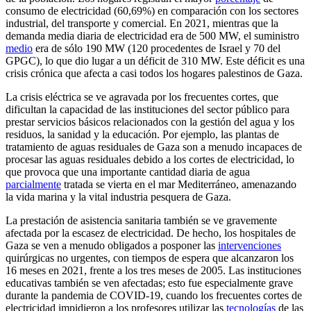
consumo de electricidad (60,69%) en comparación con los sectores
industrial, del transporte y comercial. En 2021, mientras que la
demanda media diaria de electricidad era de 500 MW, el suministro
medio
era de sólo 190 MW (120 procedentes de Israel y 70 del
GPGC), lo que dio lugar a un déficit de 310 MW. Este déficit es una
crisis crónica que afecta a casi todos los hogares palestinos de Gaza.
La crisis eléctrica se ve agravada por los frecuentes cortes, que
dificultan la capacidad de las instituciones del sector público para
prestar servicios básicos relacionados con la gestión del agua y los
residuos, la sanidad y la educación. Por ejemplo, las plantas de
tratamiento de aguas residuales de Gaza son a menudo incapaces de
procesar las aguas residuales debido a los cortes de electricidad, lo
que provoca que una importante cantidad diaria de agua
parcialmente
tratada se vierta en el mar Mediterráneo, amenazando
la vida marina y la vital industria pesquera de Gaza.
La prestación de asistencia sanitaria también se ve gravemente
afectada por la escasez de electricidad. De hecho, los hospitales de
Gaza se ven a menudo obligados a posponer las
intervenciones
quirúrgicas no urgentes, con tiempos de espera que alcanzaron los
16 meses en 2021, frente a los tres meses de 2005. Las instituciones
educativas también se ven afectadas; esto fue especialmente grave
durante la pandemia de COVID-19, cuando los frecuentes cortes de
electricidad impidieron a los profesores utilizar las
tecnologías
de las