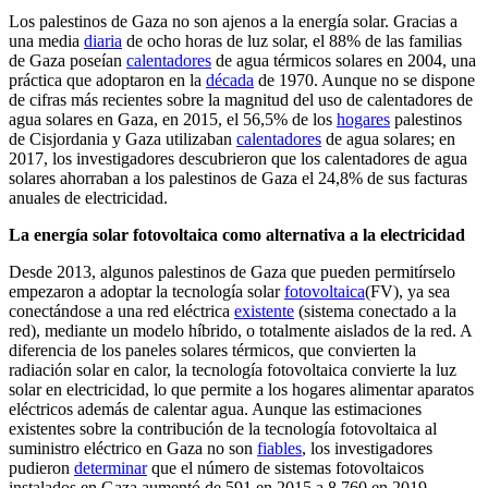
Los palestinos de Gaza no son ajenos a la energía solar. Gracias a
una media
diaria
de ocho horas de luz solar, el 88% de las familias
de Gaza poseían
calentadores
de agua térmicos solares en 2004, una
práctica que adoptaron en la
década
de 1970. Aunque no se dispone
de cifras más recientes sobre la magnitud del uso de calentadores de
agua solares en Gaza, en 2015, el 56,5% de los
hogares
palestinos
de Cisjordania y Gaza utilizaban
calentadores
de agua solares; en
2017, los investigadores descubrieron que los calentadores de agua
solares ahorraban a los palestinos de Gaza el 24,8% de sus facturas
anuales de electricidad.
La energía solar fotovoltaica como alternativa a la electricidad
Desde 2013, algunos palestinos de Gaza que pueden permitírselo
empezaron a adoptar la tecnología solar
fotovoltaica
(FV), ya sea
conectándose a una red eléctrica
existente
(sistema conectado a la
red), mediante un modelo híbrido, o totalmente aislados de la red. A
diferencia de los paneles solares térmicos, que convierten la
radiación solar en calor, la tecnología fotovoltaica convierte la luz
solar en electricidad, lo que permite a los hogares alimentar aparatos
eléctricos además de calentar agua. Aunque las estimaciones
existentes sobre la contribución de la tecnología fotovoltaica al
suministro eléctrico en Gaza no son
fiables
, los investigadores
pudieron
determinar
que el número de sistemas fotovoltaicos
instalados en Gaza aumentó de 591 en 2015 a 8.760 en 2019,