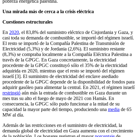
pobreza energética palestina.
Una mirada más de cerca a la crisis eléctrica
Cuestiones estructurales
En
2020
, el 83,8% del suministro eléctrico de Cisjordania y Gaza, y
casi toda su demanda de combustible, se importó del régimen israelí.
El resto se importó de la Compañía Palestina de Transmisión de
Electricidad (5,3%) y de Jordania (2,6%). El suministro restante
(8,3%) se compraba localmente a la Compañía Eléctrica Palestina a
través de la GPGC. En Gaza concretamente, la electricidad
procedente de la GPGC constituyó sólo el 35% de la electricidad
adquirida en 2020, mientras que el resto se importó del régimen
israelí [3]. El suministro de electricidad del enclave asediado
procedente de la GPGC depende de la disponibilidad de fondos para
adquirir gasóleo para alimentar la central. En 2021, el régimen israelí
restringió
aún más la entrada de combustible en Gaza durante un
mes tras su alto el fuego de mayo de 2021 con Hamás. En
consecuencia, la GPGC sólo pudo funcionar a la mitad de su
capacidad la mayor parte del tiempo, produciendo una
media
de 65
MW al día.
Además de las restricciones en el suministro de electricidad, la
demanda global de electricidad en Gaza aumenta con el crecimiento
de la población. Los hogares registran el mayor
porcentaje
de