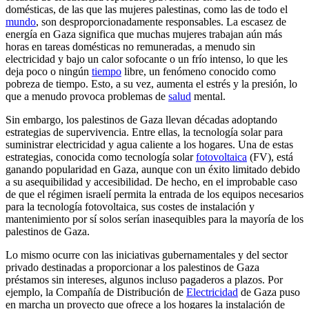
domésticas, de las que las mujeres palestinas, como las de todo el
mundo
, son desproporcionadamente responsables. La escasez de
energía en Gaza significa que muchas mujeres trabajan aún más
horas en tareas domésticas no remuneradas, a menudo sin
electricidad y bajo un calor sofocante o un frío intenso, lo que les
deja poco o ningún
tiempo
libre, un fenómeno conocido como
pobreza de tiempo. Esto, a su vez, aumenta el estrés y la presión, lo
que a menudo provoca problemas de
salud
mental.
Sin embargo, los palestinos de Gaza llevan décadas adoptando
estrategias de supervivencia. Entre ellas, la tecnología solar para
suministrar electricidad y agua caliente a los hogares. Una de estas
estrategias, conocida como tecnología solar
fotovoltaica
(FV), está
ganando popularidad en Gaza, aunque con un éxito limitado debido
a su asequibilidad y accesibilidad. De hecho, en el improbable caso
de que el régimen israelí permita la entrada de los equipos necesarios
para la tecnología fotovoltaica, sus costes de instalación y
mantenimiento por sí solos serían inasequibles para la mayoría de los
palestinos de Gaza.
Lo mismo ocurre con las iniciativas gubernamentales y del sector
privado destinadas a proporcionar a los palestinos de Gaza
préstamos sin intereses, algunos incluso pagaderos a plazos. Por
ejemplo, la Compañía de Distribución de
Electricidad
de Gaza puso
en marcha un proyecto que ofrece a los hogares la instalación de