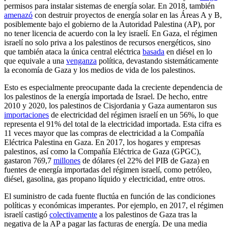
permisos para instalar sistemas de energía solar. En 2018, también
amenazó
con destruir proyectos de energía solar en las Áreas A y B,
posiblemente bajo el gobierno de la Autoridad Palestina (AP), por
no tener licencia de acuerdo con la ley israelí. En Gaza, el régimen
israelí no solo priva a los palestinos de recursos energéticos, sino
que también ataca la única central eléctrica
basada
en diésel en lo
que equivale a una
venganza
política, devastando sistemáticamente
la economía de Gaza y los medios de vida de los palestinos.
Esto es especialmente preocupante dada la creciente dependencia de
los palestinos de la energía importada de Israel. De hecho, entre
2010 y 2020, los palestinos de Cisjordania y Gaza aumentaron sus
importaciones
de electricidad del régimen israelí en un 56%, lo que
representa el 91% del total de la electricidad importada. Esta cifra es
11 veces mayor que las compras de electricidad a la Compañía
Eléctrica Palestina en Gaza. En 2017, los hogares y empresas
palestinos, así como la Compañía Eléctrica de Gaza (GPGC),
gastaron 769,7
millones
de dólares (el 22% del PIB de Gaza) en
fuentes de energía importadas del régimen israelí, como petróleo,
diésel, gasolina, gas propano líquido y electricidad, entre otros.
El suministro de cada fuente fluctúa en función de las condiciones
políticas y económicas imperantes. Por ejemplo, en 2017, el régimen
israelí castigó
colectivamente
a los palestinos de Gaza tras la
negativa de la AP a pagar las facturas de energía. De una media