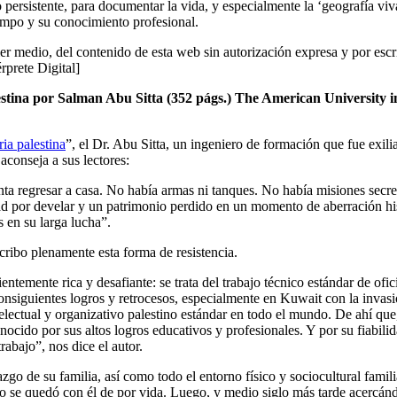
o persistente, para documentar la vida, y especialmente la ‘geografía viv
tiempo y su conocimiento profesional.
er medio, del contenido de esta web sin autorización expresa y por escr
érprete Digital]
na por Salman Abu Sitta (352 págs.) The American University i
a palestina
”, el Dr. Abu Sitta, un ingeniero de formación que fue exili
 aconseja a sus lectores:
tenta regresar a casa. No había armas ni tanques. No había misiones secre
d por develar y un patrimonio perdido en un momento de aberración hi
s en su larga lucha”.
cribo plenamente esta forma de resistencia.
entemente rica y desafiante: se trata del trabajo técnico estándar de ofic
onsiguientes logros y retrocesos, especialmente en Kuwait con la invas
ectual y organizativo palestino estándar en todo el mundo. De ahí que,
nocido por sus altos logros educativos y profesionales. Y por su fiabilid
rabajo”, nos dice el autor.
zgo de su familia, así como todo el entorno físico y sociocultural famili
o se quedó con él de por vida. Luego, y medio siglo más tarde acercán