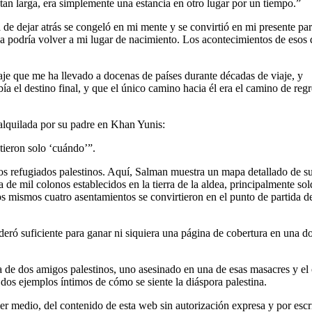
 tan larga, era simplemente una estancia en otro lugar por un tiempo.”
de dejar atrás se congeló en mi mente y se convirtió en mi presente pa
a podría volver a mi lugar de nacimiento. Los acontecimientos de esos 
iaje que me ha llevado a docenas de países durante décadas de viaje, y
 el destino final, y que el único camino hacia él era el camino de reg
 alquilada por su padre en Khan Yunis:
tieron solo ‘cuándo’”.
ros refugiados palestinos. Aquí, Salman muestra un mapa detallado de s
 de mil colonos establecidos en la tierra de la aldea, principalmente so
s mismos cuatro asentamientos se convirtieron en el punto de partida de
deró suficiente para ganar ni siquiera una página de cobertura en una d
de dos amigos palestinos, uno asesinado en una de esas masacres y el 
os ejemplos íntimos de cómo se siente la diáspora palestina.
er medio, del contenido de esta web sin autorización expresa y por escr