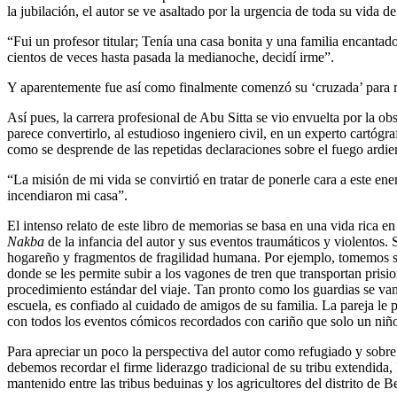
la jubilación, el autor se ve asaltado por la urgencia de toda su vida d
“Fui un profesor titular; Tenía una casa bonita y una familia encantad
cientos de veces hasta pasada la medianoche, decidí irme”.
Y aparentemente fue así como finalmente comenzó su ‘cruzada’ para 
Así pues, la carrera profesional de Abu Sitta se vio envuelta por la obs
parece convertirlo, al estudioso ingeniero civil, en un experto cartógra
como se desprende de las repetidas declaraciones sobre el fuego ardien
“La misión de mi vida se convirtió en tratar de ponerle cara a este enem
incendiaron mi casa”.
El intenso relato de este libro de memorias se basa en una vida rica en
Nakba
de la infancia del autor y sus eventos traumáticos y violentos. 
hogareño y fragmentos de fragilidad humana. Por ejemplo, tomemos s
donde se les permite subir a los vagones de tren que transportan prisi
procedimiento estándar del viaje. Tan pronto como los guardias se van,
escuela, es confiado al cuidado de amigos de su familia. La pareja le 
con todos los eventos cómicos recordados con cariño que solo un niñ
Para apreciar un poco la perspectiva del autor como refugiado y sobre 
debemos recordar el firme liderazgo tradicional de su tribu extendida,
mantenido entre las tribus beduinas y los agricultores del distrito de B