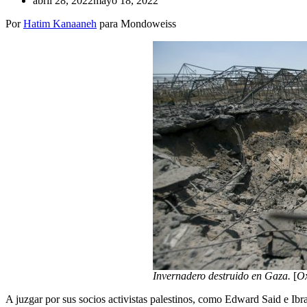
abril 28, 2022
mayo 18, 2022
Por
Hatim Kanaaneh
para Mondoweiss
Invernadero destruido en Gaza.
[
Ox
A juzgar por sus socios activistas palestinos, como Edward Said e Ib