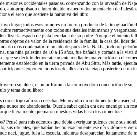
ina de misiones occidentales pasadas, comenzando con la invasión de Na
ado, autopropulsado e interminable mapeo y documentación de Palestina
na el arco que sostiene la narrativa del libro.
 tuvo lugar; todos esos rumores no fueron producto de la imaginación 
descubre retroactivamente con todos sus detalles inhumanos y vergonzoso
ocalizar la espada de plata heredada de su padre. Aunque el intento fall
os objetos de valor, de la residencia de la familia, la casa del líder de 
undario más condenatorio: un año después de la Nakba, todo un pelotón
ma, una niña palestina de 10 a 15 años, fue bañada y cortada a la vista d
irse, que se decidió democráticamente mediante una votación en el come
temente establecido en la tierra privada de Abu Sitta. Más tarde, ejecuta
articipantes exponen todos los detalles en esta etapa posterior en un i
struyeron su aldea, el autor formula la conmovedora concepción de su
lo y tema de su libro:
os con el trigo aún sin cosechar. Me invadió un sentimiento de ansiedad 
que nunca me abandonaría. Quería saber quién era este enemigo sin rost
orque literalmente quemaron nuestras vidas hasta los cimientos?”
? Pensé para mis adentros que debía averiguar quiénes eran: sus nomb
to, sus oficiales, qué habían hecho exactamente ese día y dónde vivier
nde nací, jugué, fui a la escuela, mientras desaparecían lentamente de m