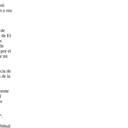
eró
n y era
 de
d de El
s
 de
 por el
de mi
ncia de
 de la
mente
l
de
”.
bitual