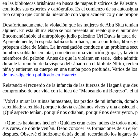
en las bibliotecas británicas en busca de mapas históricos de Palest
con todos sus expertos y cartógrafos. Es el comienzo de su autoasign
rico campo que continúa liderando con vigor académico y que proporcio
Desafortunadamente, la violación que las mujeres de Abu Sitta temían
alguien. En esta última etapa se nos presenta un relato que el autor 
Encomendándole al antropólogo judío palestino Uri Davis la tarea de l
Aparentemente, la espada había sido robada, junto con fotos, libros y otr
próspera aldea de Main. La investigación conduce a un problema sec
hombres soldados en total, cometieron una violación grupal, y la vícti
miembros del pelotón. Antes de que la violaran en serie, debe admit
durante la reunión de la víspera del sábado en el kibbutz Nirim, recien
niña y entierran su cuerpo en una tumba poco profunda. Varios de los p
de investigación publicado en Haaretz
.
Relatando el recuerdo de la infancia de las fuerzas de Haganá que de
compromiso de por vida con la idea de “Mapeando mi Regreso”, el títu
“Volví a mirar las ruinas humeantes, los prados de mi infancia, dorad
serenidad: serenidad porque todavía estábamos vivos y una ansiedad 
¿Qué aspecto tenían, por qué nos odiaban, por qué nos destruyeron, p
“¿Qué les habíamos hecho? ¿Quiénes eran estos judíos de todos modos
sus caras, de dónde venían. Debo conocer las formaciones de su ejérci
después. Observé el horizonte detrás de mí, recordando los lugares do