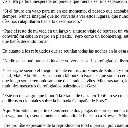
vista. Mi partida inesperada no parecía que fuera a ser una separación
“Si el futuro era vago para mí en ese momento, el pasado que acababa 
siempre. Nunca imaginé que no volvería a ver estos lugares, que nunc
días nos catapultaron hacia lo desconocido.”
“Pasé el resto de mi vida en un largo y sinuoso viaje de regreso, un v
convirtió mi cabello negro en plateado. Pero como un boomerang, sabía
que había decidido tomar.”
En cuanto a los refugiados que se reunían todas las noches en la casa
“Nadie cuestionó nunca la idea de volver a casa. Los refugiados discu
Y ese sigue siendo el fuego ardiente en los corazones de Salman y ot
natal, Main Abu Sitta, y los cuatro kibbutzim israelíes que suman cerca
que luego son ceremoniosamente declarados civiles. Mientras tanto, lo
múltiples masacres de refugiados palestinos en Gaza.
“Este río de sangre que inundó la Franja de Gaza en 1956 no se consi
de libros occidentales sobre la llamada Campaña de Suez”.
Aquí Abu Sitta comparte extensamente dos juegos de correspondencia 
un vagabundo, esencialmente caminando de Palestina a Kuwait. Sólo d
[Se prohíbe expresamente la reproducción total o parcial, por cualqui