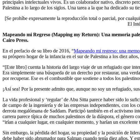
principales intelectuales vivos. Es un colaborador nativo, discreto per
Palestina a lo largo de los siglos. Una tarea a la que ha dedicado su 
[Se prohíbe expresamente la reproducción total o parcial, por cualqui
El Int
Mapeando mi Regreso (Mapping my Return): Una memoria palesti
Cairo Press.
En el prefacio de su libro de 2016, “
Mapeando mi regreso: una memori
su próspero hogar de la infancia en el sur de Palestina a los diez años,
“[Este libro] cuenta la historia del largo viaje de un refugiado que in
Era simplemente una búsqueda de un derecho por restaurar, una verda
por recuperar. Ese es el combustible que sostiene a todos los palestino
¡Así sea! Por la presente admito que, aunque no soy un refugiado, sus
La vida profesional y ‘regular’ de Abu Sitta parece haber sido lo sufici
de campo de la ingeniería y de las empresas independientes, con los c
derrota megalómana de Saddam. Participó también en el activismo intel
carrera parece típica de muchos palestinos de la diáspora, el género co
“irían a cualquier lugar, en cualquier momento, y harían un excelente t
Sin embargo, la pérdida del hogar, su propiedad y la posición de lidera
debe haber sido abrumador para Salman cuando tenía diez años. Y est