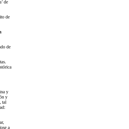
a’ de
ito de
n
ado de
tas.
stórica
ina y
ión y
 tal
ad:
ar,
dose a