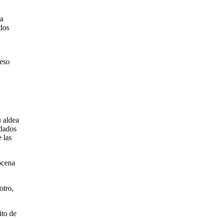
ra
dos
reso
u aldea
ldados
 las
ocena
otro,
ito de