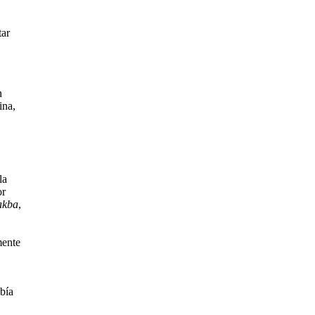
tar
n
ina,
la
or
akba
,
mente
abía