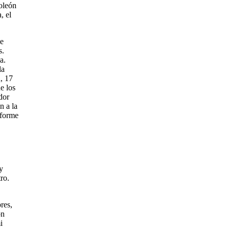
poleón
, el
de
s.
a.
la
, 17
e los
dor
n a la
nforme
y
ro.
res,
on
i