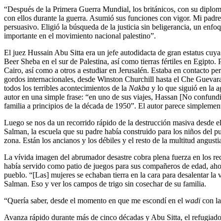
“Después de la Primera Guerra Mundial, los británicos, con su diplo
con ellos durante la guerra. Asumió sus funciones con vigor. Mi padre
persuasivo. Eligió la búsqueda de la justicia sin beligerancia, un enf
importante en el movimiento nacional palestino”.
El juez Hussain Abu Sitta era un jefe autodidacta de gran estatus cuya 
Beer Sheba en el sur de Palestina, así como tierras fértiles en Egipto. 
Cairo, así como a otros a estudiar en Jerusalén. Estaba en contacto pe
gordos internacionales, desde Winston Churchill hasta el Che Guevar
todos los terribles acontecimientos de la
Nakba
y lo que siguió en la a
autor en una simple frase: “en uno de sus viajes, Hassan [No confund
familia a principios de la década de 1950”. El autor parece simplemen
Luego se nos da un recorrido rápido de la destrucción masiva desde el ai
Salman, la escuela que su padre había construido para los niños del pu
zona. Están los ancianos y los débiles y el resto de la multitud angust
La vívida imagen del abrumador desastre cobra plena fuerza en los rec
había servido como patio de juegos para sus compañeros de edad, ahora
pueblo. “[Las] mujeres se echaban tierra en la cara para desalentar l
Salman. Eso y ver los campos de trigo sin cosechar de su familia.
“Quería saber, desde el momento en que me escondí en el
wadi
con la
Avanza rápido durante más de cinco décadas y Abu Sitta, el refugiado 