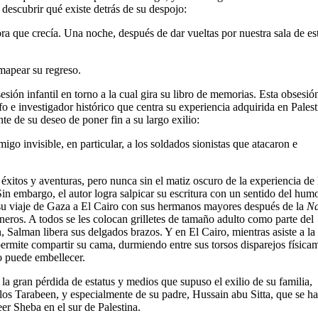
e descubrir qué existe detrás de su despojo:
ora que crecía. Una noche, después de dar vueltas por nuestra sala de es
mapear su regreso.
esión infantil en torno a la cual gira su libro de memorias. Esta obsesió
fo e investigador histórico que centra su experiencia adquirida en Palest
te de su deseo de poner fin a su largo exilio:
igo invisible, en particular, a los soldados sionistas que atacaron e
 éxitos y aventuras, pero nunca sin el matiz oscuro de la experiencia de 
Sin embargo, el autor logra salpicar su escritura con un sentido del hum
u viaje de Gaza a El Cairo con sus hermanos mayores después de la
N
oneros. A todos se les colocan grilletes de tamaño adulto como parte del
 Salman libera sus delgados brazos. Y en El Cairo, mientras asiste a la
permite compartir su cama, durmiendo entre sus torsos disparejos física
o puede embellecer.
la gran pérdida de estatus y medios que supuso el exilio de su familia,
 los Tarabeen, y especialmente de su padre, Hussain abu Sitta, que se h
eer Sheba en el sur de Palestina.