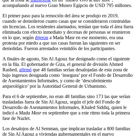
acompañando al nuevo Gran Museo Egipcio de USD 795 millones.
El primer paso para la remoción del área se produjo en 2019,
cuando se demolieron cuatro casas que se consideraron construidas
sin licencias. Los residentes alarmados, temían que toda el área fuera
eliminada con efecto inmediato y decenas de personas se reunieron
en lo que, según
dijeron
a Mada Masr en ese momento, era una
protesta por miedo a que sus casas fueran las siguientes en ser
demolidas. Fueron arrestados veintidós de los participantes.
A finales de agosto, Sin Al Agouz fue designado como el siguiente
en la fila. El gobernador de Giza, el general de división Ahmed
Rashed,
afirmó
que 48 familias serían desalojadas de esta zona de
bajo ingresos designada como ‘insegura’ por el Fondo de Desarrollo
de Asentamientos Informales, y como de ‘descubrimiento
arqueológico’ por la Autoridad General de Urbanismo.
Para el 6 de septiembre, no eran 48 familias sino 173 las que serían
trasladadas fuera de Sin Al Agouz, según el jefe del Fondo de
Desarrollo de Asentamientos Informales, Khaled Siddiq, quien le
indicó a
Mada Masr
en septiembre que a este ritmo toda la primera
fase de Nazlet.
Los desalojos de Al Semman, que implican trasladar a 800 familias
de Sin Al Agouz a viviendas gubernamentales en el nuevo