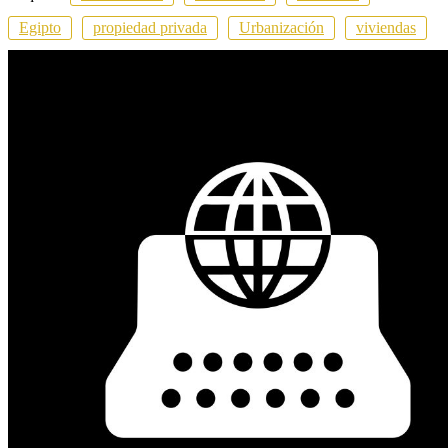
Egipto
propiedad privada
Urbanización
viviendas