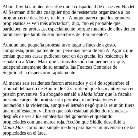
Abou Tawila también describe que la disparidad de clases en Nazlet
Al Semman dificulta cualquier tipo de resistencia organizada a los
programas de desalojo y realojo. “Aunque parece que los grandes
propietarios se ven más afectados”, dijo, “no es probable que
participen en protestas, especialmente porque muchos de ellos tienen
familiares que también son miembros del Parlamento”.
Aunque una pequeña protesta tuvo lugar a fines de agosto,
compuesta, principalmente por personas fuera de Sin Al Agouz que
temían que sus casas pudieran caer en desgracia, los residentes le
señalaron a Mada Masr que la movilización fue pequeña y que,
independientemente de su tamaño, las Fuerzas Centrales de
Seguridad la dispersaron rápidamente.
Al menos seis residentes fueron arrestados y el 4 de septiembre el
tribunal del barrio de Haram de Giza ordenó que los mantuvieran en
prisión preventiva. Su abogado señaló a
Mada Masr
que la fiscalía
presenta cargos de protestar sin permiso, manifestaciones e
incitación a la violencia, aunque el letrado negó que la reunión fuera
una manifestación y afirmó que solo estaban pidiendo respuestas
después de ver a los empleados del gobierno etiquetando
propiedades con una marca roja. Acción que Siddiq describió a
Mada Masr
como una simple medida para hacer un inventario de las
propiedades en el área.