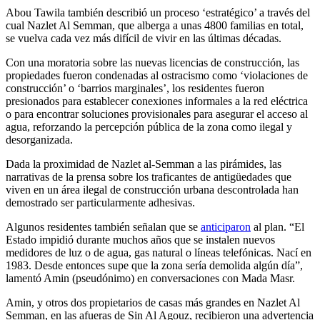
Abou Tawila también describió un proceso ‘estratégico’ a través del
cual Nazlet Al Semman, que alberga a unas 4800 familias en total,
se vuelva cada vez más difícil de vivir en las últimas décadas.
Con una moratoria sobre las nuevas licencias de construcción, las
propiedades fueron condenadas al ostracismo como ‘violaciones de
construcción’ o ‘barrios marginales’, los residentes fueron
presionados para establecer conexiones informales a la red eléctrica
o para encontrar soluciones provisionales para asegurar el acceso al
agua, reforzando la percepción pública de la zona como ilegal y
desorganizada.
Dada la proximidad de Nazlet al-Semman a las pirámides, las
narrativas de la prensa sobre los traficantes de antigüedades que
viven en un área ilegal de construcción urbana descontrolada han
demostrado ser particularmente adhesivas.
Algunos residentes también señalan que se
anticiparon
al plan. “El
Estado impidió durante muchos años que se instalen nuevos
medidores de luz o de agua, gas natural o líneas telefónicas. Nací en
1983. Desde entonces supe que la zona sería demolida algún día”,
lamentó Amin (pseudónimo) en conversaciones con Mada Masr.
Amin, y otros dos propietarios de casas más grandes en Nazlet Al
Semman, en las afueras de Sin Al Agouz, recibieron una advertencia