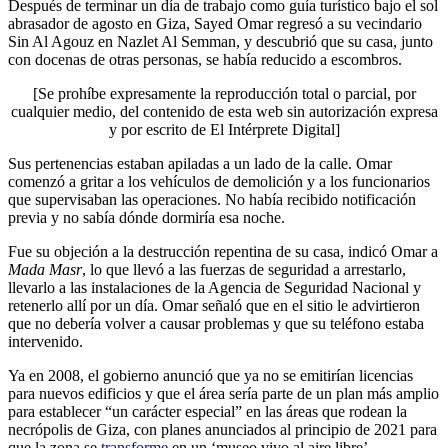
Después de terminar un día de trabajo como guía turístico bajo el sol
abrasador de agosto en Giza, Sayed Omar regresó a su vecindario
Sin Al Agouz en Nazlet Al Semman, y descubrió que su casa, junto
con docenas de otras personas, se había reducido a escombros.
[Se prohíbe expresamente la reproducción total o parcial, por
cualquier medio, del contenido de esta web sin autorización expresa
y por escrito de El Intérprete Digital]
Sus pertenencias estaban apiladas a un lado de la calle. Omar
comenzó a gritar a los vehículos de demolición y a los funcionarios
que supervisaban las operaciones. No había recibido notificación
previa y no sabía dónde dormiría esa noche.
Fue su objeción a la destrucción repentina de su casa, indicó Omar a
Mada Masr
, lo que llevó a las fuerzas de seguridad a arrestarlo,
llevarlo a las instalaciones de la Agencia de Seguridad Nacional y
retenerlo allí por un día. Omar señaló que en el sitio le advirtieron
que no debería volver a causar problemas y que su teléfono estaba
intervenido.
Ya en 2008, el gobierno anunció que ya no se emitirían licencias
para nuevos edificios y que el área sería parte de un plan más amplio
para establecer “un carácter especial” en las áreas que rodean la
necrópolis de Giza, con planes anunciados al principio de 2021 para
que la zona se
transforme
en un ‘museo vivo al aire libre’,