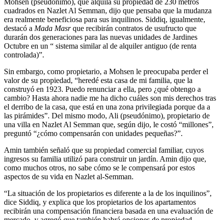
Mohsen (pseudónimo), que alquila su propiedad de 230 metros
cuadrados en Nazlet Al Semman, dijo que pensaba que la mudanza
era realmente beneficiosa para sus inquilinos. Siddiq, igualmente,
destacó a
Mada Masr
que recibirán contratos de usufructo que
durarán dos generaciones para las nuevas unidades de Jardines
Octubre en un “ sistema similar al de alquiler antiguo (de renta
controlada)”.
Sin embargo, como propietario, a Mohsen le preocupaba perder el
valor de su propiedad, “heredé esta casa de mi familia, que la
construyó en 1923. Puedo renunciar a ella, pero ¿qué obtengo a
cambio? Hasta ahora nadie me ha dicho cuáles son mis derechos tras
el derribo de la casa, que está en una zona privilegiada porque da a
las pirámides”. Del mismo modo, Ali (pseudónimo), propietario de
una villa en Nazlet Al Semman que, según dijo, le costó “millones”,
preguntó “¿cómo compensarán con unidades pequeñas?”.
Amin también señaló que su propiedad comercial familiar, cuyos
ingresos su familia utilizó para construir un jardín. Amin dijo que,
como muchos otros, no sabe cómo se le compensará por estos
aspectos de su vida en Nazlet al-Semman.
“La situación de los propietarios es diferente a la de los inquilinos”,
dice Siddiq, y explica que los propietarios de los apartamentos
recibirán una compensación financiera basada en una evaluación de
mercado, y agregó que también habrá opciones de propiedad