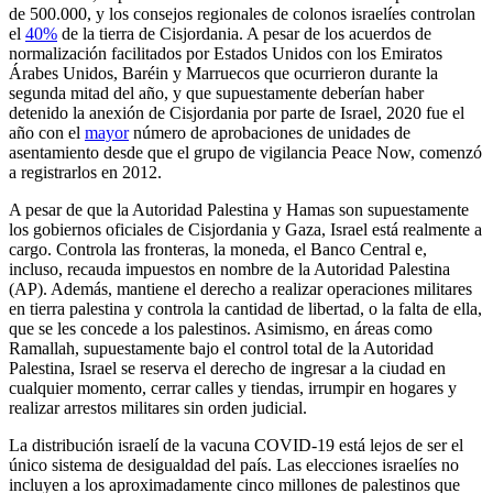
de 500.000, y los consejos regionales de colonos israelíes controlan
el
40%
de la tierra de Cisjordania. A pesar de los acuerdos de
normalización facilitados por Estados Unidos con los Emiratos
Árabes Unidos, Baréin y Marruecos que ocurrieron durante la
segunda mitad del año, y que supuestamente deberían haber
detenido la anexión de Cisjordania por parte de Israel, 2020 fue el
año con el
mayor
número de aprobaciones de unidades de
asentamiento desde que el grupo de vigilancia Peace Now, comenzó
a registrarlos en 2012.
A pesar de que la Autoridad Palestina y Hamas son supuestamente
los gobiernos oficiales de Cisjordania y Gaza, Israel está realmente a
cargo. Controla las fronteras, la moneda, el Banco Central e,
incluso, recauda impuestos en nombre de la Autoridad Palestina
(AP). Además, mantiene el derecho a realizar operaciones militares
en tierra palestina y controla la cantidad de libertad, o la falta de ella,
que se les concede a los palestinos. Asimismo, en áreas como
Ramallah, supuestamente bajo el control total de la Autoridad
Palestina, Israel se reserva el derecho de ingresar a la ciudad en
cualquier momento, cerrar calles y tiendas, irrumpir en hogares y
realizar arrestos militares sin orden judicial.
La distribución israelí de la vacuna COVID-19 está lejos de ser el
único sistema de desigualdad del país. Las elecciones israelíes no
incluyen a los aproximadamente cinco millones de palestinos que