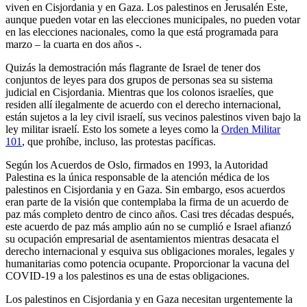
viven en Cisjordania y en Gaza. Los palestinos en Jerusalén Este,
aunque pueden votar en las elecciones municipales, no pueden votar
en las elecciones nacionales, como la que está programada para
marzo – la cuarta en dos años -.
Quizás la demostración más flagrante de Israel de tener dos
conjuntos de leyes para dos grupos de personas sea su sistema
judicial en Cisjordania. Mientras que los colonos israelíes, que
residen allí ilegalmente de acuerdo con el derecho internacional,
están sujetos a la ley civil israelí, sus vecinos palestinos viven bajo la
ley militar israelí. Esto los somete a leyes como la
Orden Militar
101
, que prohíbe, incluso, las protestas pacíficas.
Según los Acuerdos de Oslo, firmados en 1993, la Autoridad
Palestina es la única responsable de la atención médica de los
palestinos en Cisjordania y en Gaza. Sin embargo, esos acuerdos
eran parte de la visión que contemplaba la firma de un acuerdo de
paz más completo dentro de cinco años. Casi tres décadas después,
este acuerdo de paz más amplio aún no se cumplió e Israel afianzó
su ocupación empresarial de asentamientos mientras desacata el
derecho internacional y esquiva sus obligaciones morales, legales y
humanitarias como potencia ocupante. Proporcionar la vacuna del
COVID-19 a los palestinos es una de estas obligaciones.
Los palestinos en Cisjordania y en Gaza necesitan urgentemente la