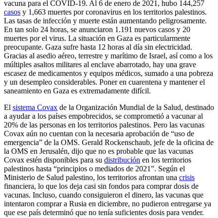
vacuna para el COVID-19. Al 6 de enero de 2021, hubo 144,257
casos
y 1,663 muertes por coronavirus en los territorios palestinos.
Las tasas de infección y muerte están aumentando peligrosamente.
En tan solo 24 horas, se anunciaron 1.191 nuevos casos y 20
muertes por el virus. La situación en Gaza es particularmente
preocupante. Gaza sufre hasta 12 horas al día sin electricidad.
Gracias al asedio aéreo, terrestre y marítimo de Israel, así como a los
múltiples asaltos militares al enclave abarrotado, hay una grave
escasez de medicamentos y equipos médicos, sumado a una pobreza
y un desempleo considerables. Poner en cuarentena y mantener el
saneamiento en Gaza es extremadamente difícil.
El
sistema Covax
de la Organización Mundial de la Salud, destinado
a ayudar a los países empobrecidos, se comprometió a vacunar al
20% de las personas en los territorios palestinos. Pero las vacunas
Covax aún no cuentan con la necesaria aprobación de “uso de
emergencia” de la OMS. Gerald Rockenschaub, jefe de la oficina de
la OMS en Jerusalén, dijo que no es probable que las vacunas
Covax estén disponibles para su
distribución
en los territorios
palestinos hasta “principios o mediados de 2021”. Según el
Ministerio de Salud palestino, los territorios afrontan una
crisis
financiera, lo que los deja casi sin fondos para comprar dosis de
vacunas. Incluso, cuando consiguieron el dinero, las vacunas que
intentaron comprar a Rusia en diciembre, no pudieron entregarse ya
que ese país determinó que no tenía suficientes dosis para vender.