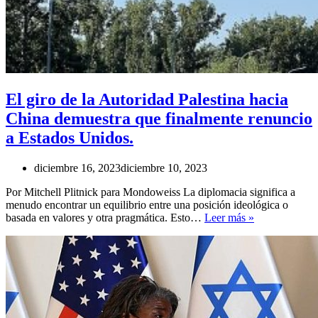
El giro de la Autoridad Palestina hacia
China demuestra que finalmente renuncio
a Estados Unidos.
diciembre 16, 2023
diciembre 10, 2023
Por Mitchell Plitnick para Mondoweiss La diplomacia significa a
menudo encontrar un equilibrio entre una posición ideológica o
El
basada en valores y otra pragmática. Esto…
Leer más »
giro
de
la
Autoridad
Palestina
hacia
China