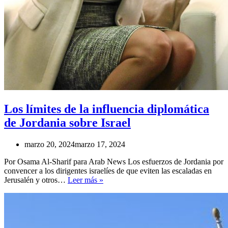
Los límites de la influencia diplomática
de Jordania sobre Israel
marzo 20, 2024
marzo 17, 2024
Por Osama Al-Sharif para Arab News Los esfuerzos de Jordania por
convencer a los dirigentes israelíes de que eviten las escaladas en
Los
Jerusalén y otros…
Leer más »
límites
de
la
influencia
diplomática