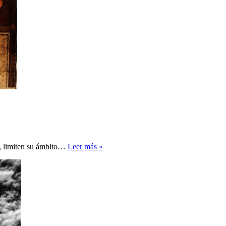
Cómo
n, limiten su ámbito…
Leer más »
innovar
el
pensamiento
islámico