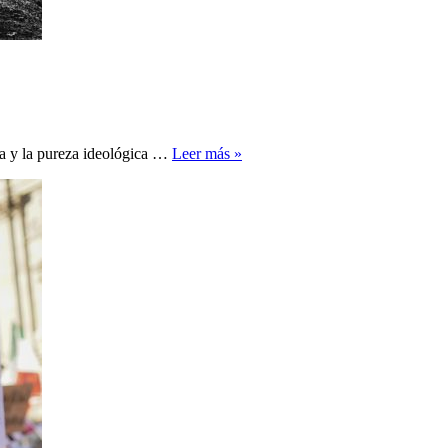
En
ca y la pureza ideológica …
Leer más »
Bamiyán,
los
talibanes
caminan
en
la
cuerda
floja