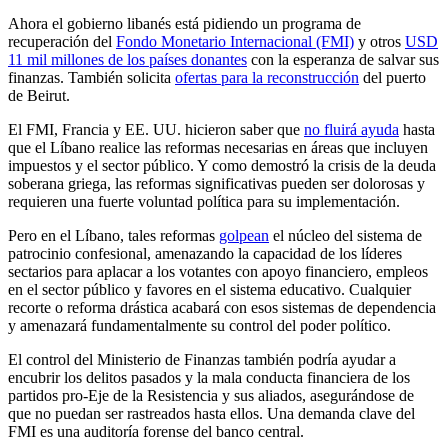
Ahora el gobierno libanés está pidiendo un programa de
recuperación del
Fondo Monetario Internacional (FMI)
y otros
USD
11 mil millones de los países donantes
con la esperanza de salvar sus
finanzas. También solicita
ofertas para la reconstrucción
del puerto
de Beirut.
El FMI, Francia y EE. UU. hicieron saber que
no fluirá ayuda
hasta
que el Líbano realice las reformas necesarias en áreas que incluyen
impuestos y el sector público. Y como demostró la crisis de la deuda
soberana griega, las reformas significativas pueden ser dolorosas y
requieren una fuerte voluntad política para su implementación.
Pero en el Líbano, tales reformas
golpean
el núcleo del sistema de
patrocinio confesional, amenazando la capacidad de los líderes
sectarios para aplacar a los votantes con apoyo financiero, empleos
en el sector público y favores en el sistema educativo. Cualquier
recorte o reforma drástica acabará con esos sistemas de dependencia
y amenazará fundamentalmente su control del poder político.
El control del Ministerio de Finanzas también podría ayudar a
encubrir los delitos pasados ​​y la mala conducta financiera de los
partidos pro-Eje de la Resistencia y sus aliados, asegurándose de
que no puedan ser rastreados hasta ellos. Una demanda clave del
FMI es una auditoría forense del banco central.