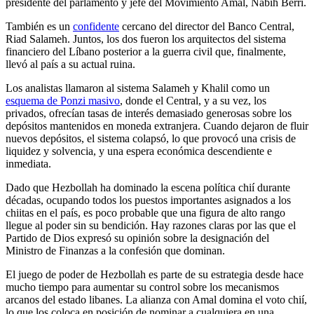
presidente del parlamento y jefe del Movimiento Amal, Nabih Berri.
También es un
confidente
cercano del director del Banco Central,
Riad Salameh. Juntos, los dos fueron los arquitectos del sistema
financiero del Líbano posterior a la guerra civil que, finalmente,
llevó al país a su actual ruina.
Los analistas llamaron al sistema Salameh y Khalil como un
esquema de Ponzi masivo
, donde el Central, y a su vez, los
privados, ofrecían tasas de interés demasiado generosas sobre los
depósitos mantenidos en moneda extranjera. Cuando dejaron de fluir
nuevos depósitos, el sistema colapsó, lo que provocó una crisis de
liquidez y solvencia, y una espera económica descendiente e
inmediata.
Dado que Hezbollah ha dominado la escena política chií durante
décadas, ocupando todos los puestos importantes asignados a los
chiitas en el país, es poco probable que una figura de alto rango
llegue al poder sin su bendición. Hay razones claras por las que el
Partido de Dios expresó su opinión sobre la designación del
Ministro de Finanzas a la confesión que dominan.
El juego de poder de Hezbollah es parte de su estrategia desde hace
mucho tiempo para aumentar su control sobre los mecanismos
arcanos del estado libanes. La alianza con Amal domina el voto chií,
lo que los coloca en posición de nominar a cualquiera en una