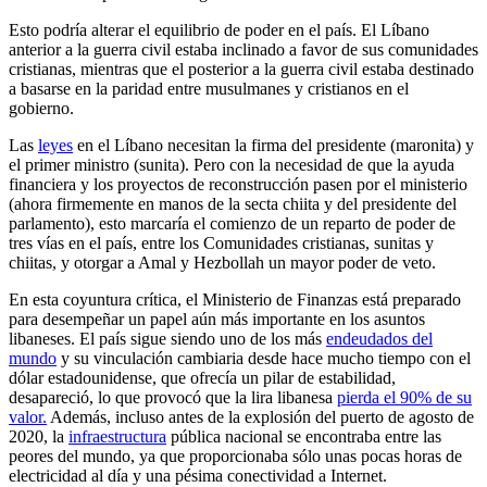
Esto podría alterar el equilibrio de poder en el país. El Líbano
anterior a la guerra civil estaba inclinado a favor de sus comunidades
cristianas, mientras que el posterior a la guerra civil estaba destinado
a basarse en la paridad entre musulmanes y cristianos en el
gobierno.
Las
leyes
en el Líbano necesitan la firma del presidente (maronita) y
el primer ministro (sunita). Pero con la necesidad de que la ayuda
financiera y los proyectos de reconstrucción pasen por el ministerio
(ahora firmemente en manos de la secta chiita y del presidente del
parlamento), esto marcaría el comienzo de un reparto de poder de
tres vías en el país, entre los Comunidades cristianas, sunitas y
chiitas, y otorgar a Amal y Hezbollah un mayor poder de veto.
En esta coyuntura crítica, el Ministerio de Finanzas está preparado
para desempeñar un papel aún más importante en los asuntos
libaneses. El país sigue siendo uno de los más
endeudados del
mundo
y su vinculación cambiaria desde hace mucho tiempo con el
dólar estadounidense, que ofrecía un pilar de estabilidad,
desapareció, lo que provocó que la lira libanesa
pierda el 90% de su
valor.
Además, incluso antes de la explosión del puerto de agosto de
2020, la
infraestructura
pública nacional se encontraba entre las
peores del mundo, ya que proporcionaba sólo unas pocas horas de
electricidad al día y una pésima conectividad a Internet.