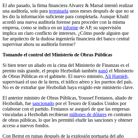
El año pasado, la firma financiera Alvarez & Marsal intentó realizar
una auditoría, solo para
terminarla
unos meses después de que no se
les dio la información suficiente para completarla. Aunque Khalil
acordó una nueva auditoría forense para proceder con la misma
empresa, como se indica en un
informe
de AP, su supervisión
implica un claro conflicto de intereses. ¿Cómo puede alguien que
fue arquitecto de la dudosa ingeniería financiera del banco central
supervisar ahora su auditoría forense?
Tomando el control del Ministerio de Obras Públicas
Si bien tener un aliado en la cima del Ministerio de Finanzas es el
premio más grande, el propio Hezbollah también
ganó
el Ministerio
de Obras Públicas en el gabinete. El nuevo ministro,
Ali Hamieh,
supervisará el uso de la tierra, el tráfico aéreo y los puertos del país.
No es de extrañar que Hezbollah haya exigido este ministerio clave.
El anterior ministro de Obras Públicas, Youssef Fenianos, aliado de
Hezbollah, fue
sancionado
por el Tesoro de Estados Unidos por
colaborar con el partido. Fenianos se aseguró de que las empresas
vinculadas a Hezbollah recibieran
millones de dólares
en contratos
de obras públicas, lo que les permitió eludir las sanciones y obtener
acceso a nuevos fondos.
Con Beirut en ruinas después de la explosión portuaria del año