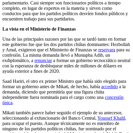
parlamentario. Casi siempre son funcionarios políticos a tiempo
completo, en lugar de expertos en la materia y sirven como
conductos para que los partidos políticos desvíen fondos públicos y
encuentren trabajo para sus partidarios.
La vista en el Ministerio de Finanzas
Una de las principales razones por las que se tardó tanto en formar
este gobierno fue que los dos partidos chiítas dominantes: Hezbollah
y Amal, exigieron que el Ministerio de Finanzas se
reservara
para su
confesión. La misma demanda llevó a Mustapha Adib, un
exdiplomático, a
renunciar
a formar un gobierno tecnocrático neutral
con la esperanza de desbloquear miles de millones de dólares en
ayuda exterior a fines de 2020.
Saad Hariri, el otro ex primer Ministro que había sido elegido para
formar un gobierno antes de Mikati, de hecho, había
accedido
a la
demanda, diciendo que permitiría que una figura chiita
independiente fuera nominada para el cargo como una
concesión
única
.
Mikati también parece haber seguido el ejemplo de su antecesor,
seleccionando al exfuncionario del Banco Central,
Youssef Khalil
,
para ocupar el puesto. Aunque técnicamente no es miembro de
ninguno de los partidos políticos chiítas, fue nominado por el