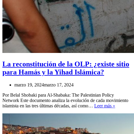
La reconstitución de la OLP: ¿existe sitio
para Hamás y la Yihad Islámica?
marzo 19, 2024
marzo 17, 2024
Por Belal Shobaki para Al-Shabaka: The Palestinian Policy
Network Este documento analiza la evolución de cada movimiento
La
islamista en las tres últimas décadas, así como…
Leer más »
reconstitu
de
la
OLP:
¿existe