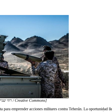
Fuerzas de Defensa de Israel [רוזי שניידרמן / Creative Commons]
cta para emprender acciones militares contra Teherán. La oportunidad ll