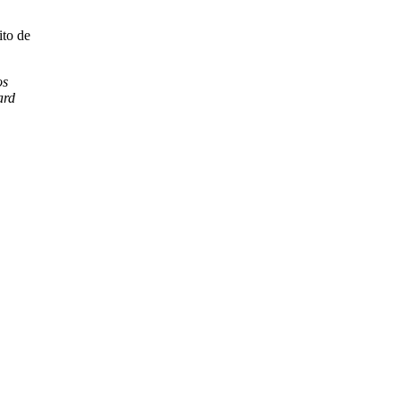
ito de
os
ard