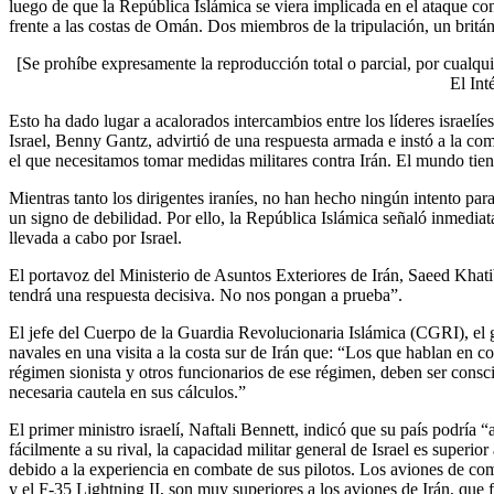
luego de que la República Islámica se viera implicada en el ataque con
frente a las costas de Omán. Dos miembros de la tripulación, un brit
[Se prohíbe expresamente la reproducción total o parcial, por cualqui
El Int
Esto ha dado lugar a acalorados intercambios entre los líderes israelíe
Israel, Benny Gantz, advirtió de una respuesta armada e instó a la co
el que necesitamos tomar medidas militares contra Irán. El mundo tie
Mientras tanto los dirigentes iraníes, no han hecho ningún intento para 
un signo de debilidad. Por ello, la República Islámica señaló inmediat
llevada a cabo por Israel.
El portavoz del Ministerio de Asuntos Exteriores de Irán, Saeed Khati
tendrá una respuesta decisiva. No nos pongan a prueba”.
El jefe del Cuerpo de la Guardia Revolucionaria Islámica (CGRI), el g
navales en una visita a la costa sur de Irán que: “Los que hablan en c
régimen sionista y otros funcionarios de ese régimen, deben ser consci
necesaria cautela en sus cálculos.”
El primer ministro israelí, Naftali Bennett, indicó que su país podría 
fácilmente a su rival, la capacidad militar general de Israel es superior
debido a la experiencia en combate de sus pilotos. Los aviones de co
y el F-35 Lightning II, son muy superiores a los aviones de Irán, qu