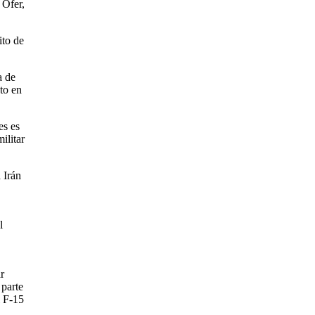
 Ofer,
ito de
a de
to en
es es
ilitar
 Irán
l
r
 parte
l F-15