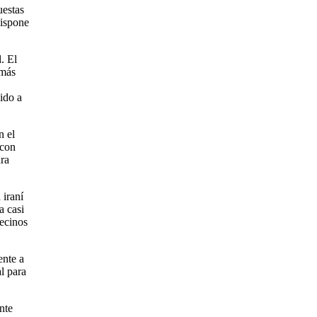
uestas
dispone
. El
 más
bido a
n el
 con
ara
 iraní
a casi
vecinos
ente a
l para
nte