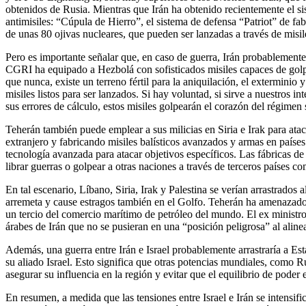
obtenidos de Rusia. Mientras que Irán ha obtenido recientemente el sis
antimisiles: “Cúpula de Hierro”, el sistema de defensa “Patriot” de 
de unas 80 ojivas nucleares, que pueden ser lanzadas a través de misil
Pero es importante señalar que, en caso de guerra, Irán probablemente 
CGRI ha equipado a Hezbolá con sofisticados misiles capaces de golpea
que nunca, existe un terreno fértil para la aniquilación, el exterminio
misiles listos para ser lanzados. Si hay voluntad, si sirve a nuestros i
sus errores de cálculo, estos misiles golpearán el corazón del régimen 
Teherán también puede emplear a sus milicias en Siria e Irak para ataca
extranjero y fabricando misiles balísticos avanzados y armas en países 
tecnología avanzada para atacar objetivos específicos. Las fábricas de
librar guerras o golpear a otras naciones a través de terceros países c
En tal escenario, Líbano, Siria, Irak y Palestina se verían arrastrados 
arremeta y cause estragos también en el Golfo. Teherán ha amenazado 
un tercio del comercio marítimo de petróleo del mundo. El ex ministro
árabes de Irán que no se pusieran en una “posición peligrosa” al alin
Además, una guerra entre Irán e Israel probablemente arrastraría a Es
su aliado Israel. Esto significa que otras potencias mundiales, como 
asegurar su influencia en la región y evitar que el equilibrio de pode
En resumen, a medida que las tensiones entre Israel e Irán se intensi