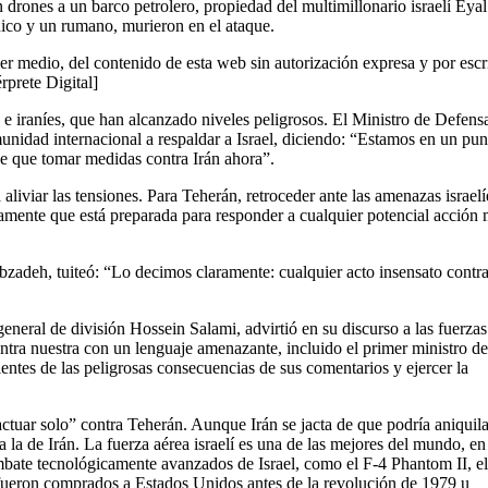
 drones a un barco petrolero, propiedad del multimillonario israelí Eyal
ánico y un rumano, murieron en el ataque.
er medio, del contenido de esta web sin autorización expresa y por escr
érprete Digital]
s e iraníes, que han alcanzado niveles peligrosos. El Ministro de Defens
munidad internacional a respaldar a Israel, diciendo: “Estamos en un pun
ne que tomar medidas contra Irán ahora”.
aliviar las tensiones. Para Teherán, retroceder ante las amenazas israelí
amente que está preparada para responder a cualquier potencial acción m
bzadeh, tuiteó: “Lo decimos claramente: cualquier acto insensato contra
eneral de división Hossein Salami, advirtió en su discurso a las fuerzas
ontra nuestra con un lenguaje amenazante, incluido el primer ministro de
entes de las peligrosas consecuencias de sus comentarios y ejercer la
“actuar solo” contra Teherán. Aunque Irán se jacta de que podría aniquila
 a la de Irán. La fuerza aérea israelí es una de las mejores del mundo, en
mbate tecnológicamente avanzados de Israel, como el F-4 Phantom II, e
e fueron comprados a Estados Unidos antes de la revolución de 1979 u