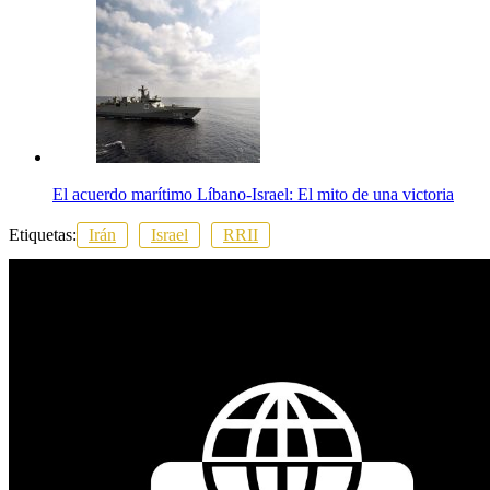
El acuerdo marítimo Líbano-Israel: El mito de una victoria
Etiquetas:
Irán
Israel
RRII