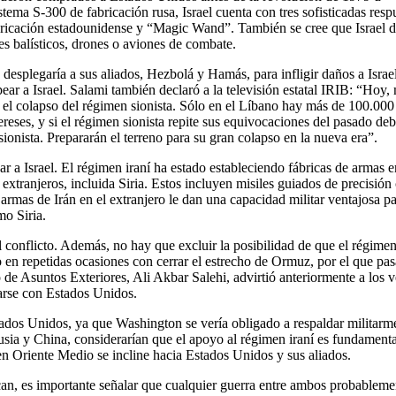
tema S-300 de fabricación rusa, Israel cuenta con tres sofisticadas resp
fabricación estadounidense y “Magic Wand”. También se cree que Israel 
es balísticos, drones o aviones de combate.
desplegaría a sus aliados, Hezbolá y Hamás, para infligir daños a Israel
r a Israel. Salami también declaró a la televisión estatal IRIB: “Hoy,
 y el colapso del régimen sionista. Sólo en el Líbano hay más de 100.000
ntereses, y si el régimen sionista repite sus equivocaciones del pasado de
sionista. Prepararán el terreno para su gran colapso en la nueva era”.
r a Israel. El régimen iraní ha estado estableciendo fábricas de armas e
extranjeros, incluida Siria. Estos incluyen misiles guiados de precisión
 armas de Irán en el extranjero le dan una capacidad militar ventajosa p
omo Siria.
al conflicto. Además, no hay que excluir la posibilidad de que el régimen
en repetidas ocasiones con cerrar el estrecho de Ormuz, por el que pas
 de Asuntos Exteriores, Ali Akbar Salehi, advirtió anteriormente a los 
earse con Estados Unidos.
tados Unidos, ya que Washington se vería obligado a respaldar militarm
Rusia y China, considerarían que el apoyo al régimen iraní es fundamenta
r en Oriente Medio se incline hacia Estados Unidos y sus aliados.
fican, es importante señalar que cualquier guerra entre ambos probableme