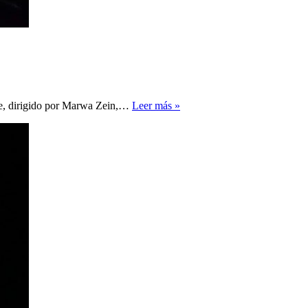
El
de, dirigido por Marwa Zein,…
Leer más »
reto
del
fútbol
femenino
sudanés