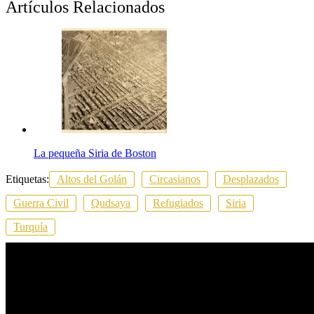
Artículos Relacionados
La pequeña Siria de Boston
Etiquetas:
Altos del Golán
Circasianos
Desplazados
Guerra Civil
Qudsaya
Refugiados
Siria
Turquía