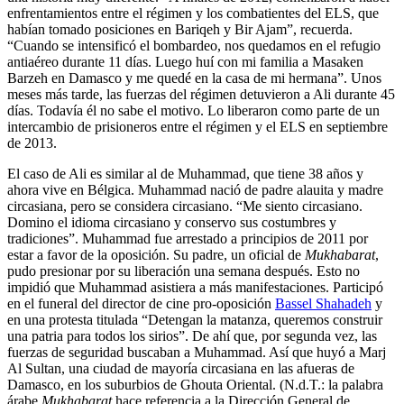
enfrentamientos entre el régimen y los combatientes del ELS, que
habían tomado posiciones en Bariqeh y Bir Ajam”, recuerda.
“Cuando se intensificó el bombardeo, nos quedamos en el refugio
antiaéreo durante 11 días. Luego huí con mi familia a Masaken
Barzeh en Damasco y me quedé en la casa de mi hermana”. Unos
meses más tarde, las fuerzas del régimen detuvieron a Ali durante 45
días. Todavía él no sabe el motivo. Lo liberaron como parte de un
intercambio de prisioneros entre el régimen y el ELS en septiembre
de 2013.
El caso de Ali es similar al de Muhammad, que tiene 38 años y
ahora vive en Bélgica. Muhammad nació de padre alauita y madre
circasiana, pero se considera circasiano. “Me siento circasiano.
Domino el idioma circasiano y conservo sus costumbres y
tradiciones”. Muhammad fue arrestado a principios de 2011 por
estar a favor de la oposición. Su padre, un oficial de
Mukhabarat
,
pudo presionar por su liberación una semana después. Esto no
impidió que Muhammad asistiera a más manifestaciones. Participó
en el funeral del director de cine pro-oposición
Bassel Shahadeh
y
en una protesta titulada “Detengan la matanza, queremos construir
una patria para todos los sirios”. De ahí que, por segunda vez, las
fuerzas de seguridad buscaban a Muhammad. Así que huyó a Marj
Al Sultan, una ciudad de mayoría circasiana en las afueras de
Damasco, en los suburbios de Ghouta Oriental. (N.d.T.: la palabra
árabe
Mukhabarat
hace referencia a la Dirección General de