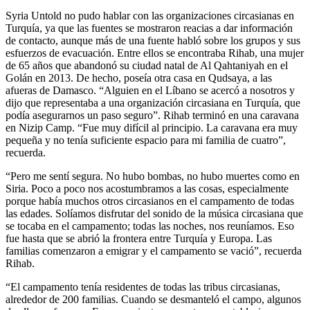
Syria Untold no pudo hablar con las organizaciones circasianas en
Turquía, ya que las fuentes se mostraron reacias a dar información
de contacto, aunque más de una fuente habló sobre los grupos y sus
esfuerzos de evacuación. Entre ellos se encontraba Rihab, una mujer
de 65 años que abandonó su ciudad natal de Al Qahtaniyah en el
Golán en 2013. De hecho, poseía otra casa en Qudsaya, a las
afueras de Damasco. “Alguien en el Líbano se acercó a nosotros y
dijo que representaba a una organización circasiana en Turquía, que
podía asegurarnos un paso seguro”. Rihab terminó en una caravana
en Nizip Camp. “Fue muy difícil al principio. La caravana era muy
pequeña y no tenía suficiente espacio para mi familia de cuatro”,
recuerda.
“Pero me sentí segura. No hubo bombas, no hubo muertes como en
Siria. Poco a poco nos acostumbramos a las cosas, especialmente
porque había muchos otros circasianos en el campamento de todas
las edades. Solíamos disfrutar del sonido de la música circasiana que
se tocaba en el campamento; todas las noches, nos reuníamos. Eso
fue hasta que se abrió la frontera entre Turquía y Europa. Las
familias comenzaron a emigrar y el campamento se vació”, recuerda
Rihab.
“El campamento tenía residentes de todas las tribus circasianas,
alrededor de 200 familias. Cuando se desmanteló el campo, algunos