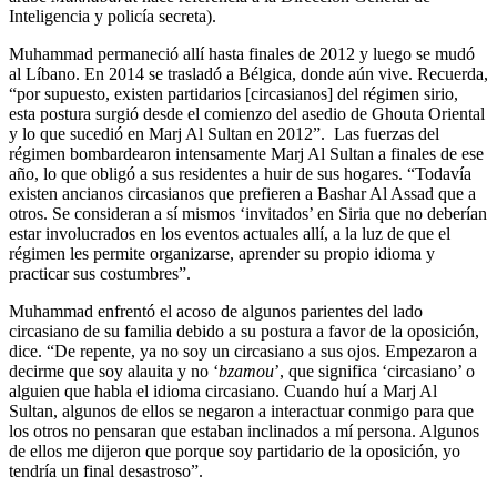
Inteligencia y policía secreta).
Muhammad permaneció allí hasta finales de 2012 y luego se mudó
al Líbano. En 2014 se trasladó a Bélgica, donde aún vive. Recuerda,
“por supuesto, existen partidarios [circasianos] del régimen sirio,
esta postura surgió desde el comienzo del asedio de Ghouta Oriental
y lo que sucedió en Marj Al Sultan en 2012”. Las fuerzas del
régimen bombardearon intensamente Marj Al Sultan a finales de ese
año, lo que obligó a sus residentes a huir de sus hogares. “Todavía
existen ancianos circasianos que prefieren a Bashar Al Assad que a
otros. Se consideran a sí mismos ‘invitados’ en Siria que no deberían
estar involucrados en los eventos actuales allí, a la luz de que el
régimen les permite organizarse, aprender su propio idioma y
practicar sus costumbres”.
Muhammad enfrentó el acoso de algunos parientes del lado
circasiano de su familia debido a su postura a favor de la oposición,
dice. “De repente, ya no soy un circasiano a sus ojos. Empezaron a
decirme que soy alauita y no ‘
bzamou
’, que significa ‘circasiano’ o
alguien que habla el idioma circasiano. Cuando huí a Marj Al
Sultan, algunos de ellos se negaron a interactuar conmigo para que
los otros no pensaran que estaban inclinados a mí persona. Algunos
de ellos me dijeron que porque soy partidario de la oposición, yo
tendría un final desastroso”.