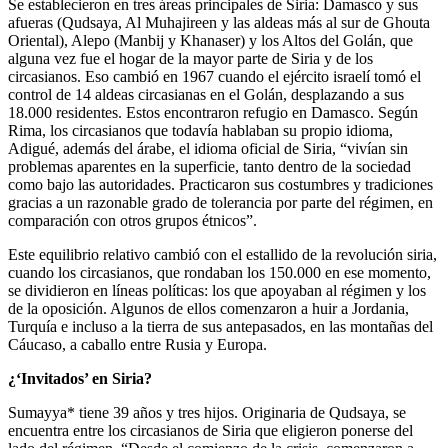
Se establecieron en tres áreas principales de Siria: Damasco y sus
afueras (Qudsaya, Al Muhajireen y las aldeas más al sur de Ghouta
Oriental), Alepo (Manbij y Khanaser) y los Altos del Golán, que
alguna vez fue el hogar de la mayor parte de Siria y de los
circasianos. Eso cambió en 1967 cuando el ejército israelí tomó el
control de 14 aldeas circasianas en el Golán, desplazando a sus
18.000 residentes. Estos encontraron refugio en Damasco. Según
Rima, los circasianos que todavía hablaban su propio idioma,
Adigué, además del árabe, el idioma oficial de Siria, “vivían sin
problemas aparentes en la superficie, tanto dentro de la sociedad
como bajo las autoridades. Practicaron sus costumbres y tradiciones
gracias a un razonable grado de tolerancia por parte del régimen, en
comparación con otros grupos étnicos”.
Este equilibrio relativo cambió con el estallido de la revolución siria,
cuando los circasianos, que rondaban los 150.000 en ese momento,
se dividieron en líneas políticas: los que apoyaban al régimen y los
de la oposición. Algunos de ellos comenzaron a huir a Jordania,
Turquía e incluso a la tierra de sus antepasados, en las montañas del
Cáucaso, a caballo entre Rusia y Europa.
¿‘Invitados’ en Siria?
Sumayya* tiene 39 años y tres hijos. Originaria de Qudsaya, se
encuentra entre los circasianos de Siria que eligieron ponerse del