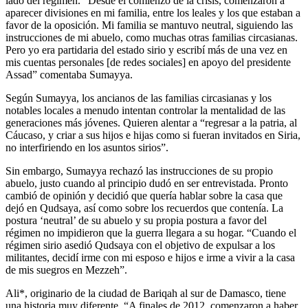
lado del régimen. “Desde el comienzo de la crisis, comenzaron a
aparecer divisiones en mi familia, entre los leales y los que estaban a
favor de la oposición. Mi familia se mantuvo neutral, siguiendo las
instrucciones de mi abuelo, como muchas otras familias circasianas.
Pero yo era partidaria del estado sirio y escribí más de una vez en
mis cuentas personales [de redes sociales] en apoyo del presidente
Assad” comentaba Sumayya.
Según Sumayya, los ancianos de las familias circasianas y los
notables locales a menudo intentan controlar la mentalidad de las
generaciones más jóvenes. Quieren alentar a “regresar a la patria, al
Cáucaso, y criar a sus hijos e hijas como si fueran invitados en Siria,
no interfiriendo en los asuntos sirios”.
Sin embargo, Sumayya rechazó las instrucciones de su propio
abuelo, justo cuando al principio dudó en ser entrevistada. Pronto
cambió de opinión y decidió que quería hablar sobre la casa que
dejó en Qudsaya, así como sobre los recuerdos que contenía. La
postura ‘neutral’ de su abuelo y su propia postura a favor del
régimen no impidieron que la guerra llegara a su hogar. “Cuando el
régimen sirio asedió Qudsaya con el objetivo de expulsar a los
militantes, decidí irme con mi esposo e hijos e irme a vivir a la casa
de mis suegros en Mezzeh”.
Ali*, originario de la ciudad de Bariqah al sur de Damasco, tiene
una historia muy diferente. “A finales de 2012, comenzaron a haber