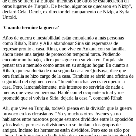
de ellos se fueron a Europa, mientras que otros se establecieron en
otros lugares de Turquía. De hecho, algunos se quedaron en Nizip”,
declaró Celal Demir, ex director del campamento de Nizip, a Syria
Untold.
‘Cuando termine la guerra’
Años de guerra e inestabilidad están empujando a más personas
como Rihab, Rima y Ali a abandonar Siria sin esperanzas de
regresar pronto a casa. Rima, que vive en Ankara con su familia,
ahora tiene una tarjeta de protección temporal turca. Pudiendo
encontrar un trabajo, dice que sigue con su vida en Turquía sin
pensar tan a menudo como antes en su antiguo hogar. En cuanto a
Rihab, que era dueña de una segunda casa en Qudsaya, dice que
otra familia se hizo cargo de la casa. También se abrió una oficina de
seguridad del régimen cerca. “Intenté muchas veces recuperar la
casa. Pero, lamentablemente, mis intentos no servirán de nada a
menos que vaya en persona. Hablé con el ocupante actual y me
prometió que si volvía a Siria, dejaría la casa ”, comentó Rihab.
Ali, que vive en Turquía, todavía piensa en la división que la guerra
provocó en los circasianos. “Yo y muchos otros jóvenes ya no
hablamos entre nosotros porque estamos divididos entre la oposición
y los leales, pero estas divisiones no se limitan a los grupos de
amigos. Incluso los hermanos están divididos. Pero eso es sólo por
ahora. Los impactos de la división desaparecerán cuando termine la