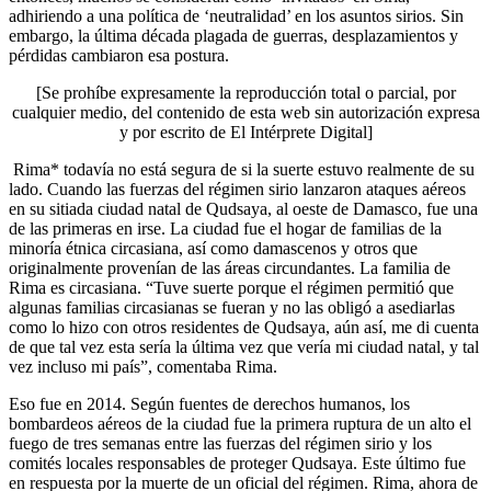
adhiriendo a una política de ‘neutralidad’ en los asuntos sirios. Sin
embargo, la última década plagada de guerras, desplazamientos y
pérdidas cambiaron esa postura.
[Se prohíbe expresamente la reproducción total o parcial, por
cualquier medio, del contenido de esta web sin autorización expresa
y por escrito de El Intérprete Digital]
Rima* todavía no está segura de si la suerte estuvo realmente de su
lado. Cuando las fuerzas del régimen sirio lanzaron ataques aéreos
en su sitiada ciudad natal de Qudsaya, al oeste de Damasco, fue una
de las primeras en irse. La ciudad fue el hogar de familias de la
minoría étnica circasiana, así como damascenos y otros que
originalmente provenían de las áreas circundantes. La familia de
Rima es circasiana. “Tuve suerte porque el régimen permitió que
algunas familias circasianas se fueran y no las obligó a asediarlas
como lo hizo con otros residentes de Qudsaya, aún así, me di cuenta
de que tal vez esta sería la última vez que vería mi ciudad natal, y tal
vez incluso mi país”, comentaba Rima.
Eso fue en 2014. Según fuentes de derechos humanos, los
bombardeos aéreos de la ciudad fue la primera ruptura de un alto el
fuego de tres semanas entre las fuerzas del régimen sirio y los
comités locales responsables de proteger Qudsaya. Este último fue
en respuesta por la muerte de un oficial del régimen. Rima, ahora de