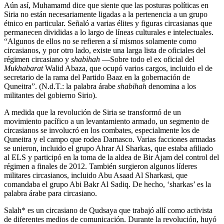
Aún así, Muhamamd dice que siente que las posturas políticas en
Siria no están necesariamente ligadas a la pertenencia a un grupo
étnico en particular. Señaló a varias élites y figuras circasianas que
permanecen divididas a lo largo de líneas culturales e intelectuales.
“Algunos de ellos no se refieren a sí mismos solamente como
circasianos, y por otro lado, existe una larga lista de oficiales del
régimen circasiano y
shabihah
—Sobre todo el ex oficial del
Mukhabarat
Walid Abaza, que ocupó varios cargos, incluido el de
secretario de la rama del Partido Baaz en la gobernación de
Quneitra”. (N.d.T.: la palabra árabe
shabihah
denomina a los
militantes del gobierno Sirio).
A medida que la revolución de Siria se transformó de un
movimiento pacífico a un levantamiento armado, un segmento de
circasianos se involucró en los combates, especialmente los de
Quneitra y el campo que rodea Damasco. Varias facciones armadas
se unieron, incluido el grupo Ahrar Al Sharkas, que estaba afiliado
al ELS y participó en la toma de la aldea de Bir Ajam del control del
régimen a finales de 2012. También surgieron algunos líderes
militares circasianos, incluido Abu Asaad Al Sharkasi, que
comandaba el grupo Abi Bakr Al Sadiq. De hecho, ‘sharkas’ es la
palabra árabe para circasiano.
Salah* es un circasiano de Qudsaya que trabajó allí como activista
de diferentes medios de comunicación. Durante la revolución, huyó