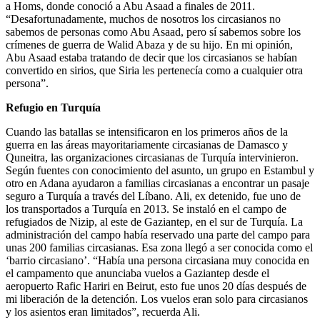
a Homs, donde conoció a Abu Asaad a finales de 2011.
“Desafortunadamente, muchos de nosotros los circasianos no
sabemos de personas como Abu Asaad, pero sí sabemos sobre los
crímenes de guerra de Walid Abaza y de su hijo. En mi opinión,
Abu Asaad estaba tratando de decir que los circasianos se habían
convertido en sirios, que Siria les pertenecía como a cualquier otra
persona”.
Refugio en Turquía
Cuando las batallas se intensificaron en los primeros años de la
guerra en las áreas mayoritariamente circasianas de Damasco y
Quneitra, las organizaciones circasianas de Turquía intervinieron.
Según fuentes con conocimiento del asunto, un grupo en Estambul y
otro en Adana ayudaron a familias circasianas a encontrar un pasaje
seguro a Turquía a través del Líbano. Ali, ex detenido, fue uno de
los transportados a Turquía en 2013. Se instaló en el campo de
refugiados de Nizip, al este de Gaziantep, en el sur de Turquía. La
administración del campo había reservado una parte del campo para
unas 200 familias circasianas. Esa zona llegó a ser conocida como el
‘barrio circasiano’. “Había una persona circasiana muy conocida en
el campamento que anunciaba vuelos a Gaziantep desde el
aeropuerto Rafic Hariri en Beirut, esto fue unos 20 días después de
mi liberación de la detención. Los vuelos eran solo para circasianos
y los asientos eran limitados”, recuerda Ali.