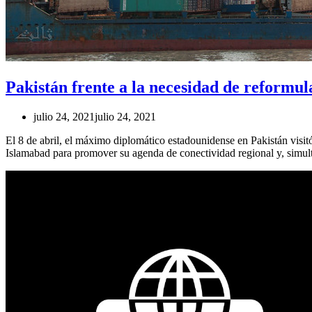
Pakistán frente a la necesidad de reformula
julio 24, 2021
julio 24, 2021
El 8 de abril, el máximo diplomático estadounidense en Pakistán visit
Islamabad para promover su agenda de conectividad regional y, simultá