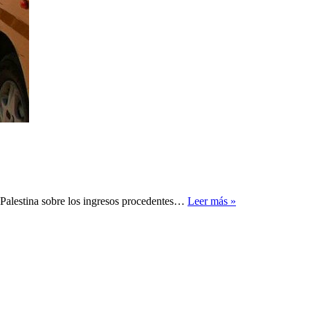
La
 Palestina sobre los ingresos procedentes…
Leer más »
estructura
de
ingresos
de
la
AP
y
la