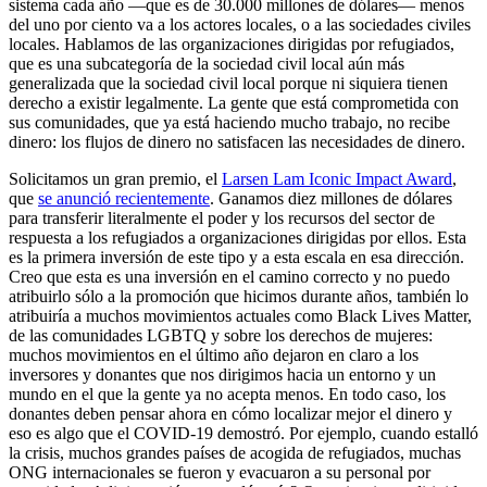
sistema cada año —que es de 30.000 millones de dólares— menos
del uno por ciento va a los actores locales, o a las sociedades civiles
locales. Hablamos de las organizaciones dirigidas por refugiados,
que es una subcategoría de la sociedad civil local aún más
generalizada que la sociedad civil local porque ni siquiera tienen
derecho a existir legalmente. La gente que está comprometida con
sus comunidades, que ya está haciendo mucho trabajo, no recibe
dinero: los flujos de dinero no satisfacen las necesidades de dinero.
Solicitamos un gran premio, el
Larsen Lam Iconic Impact Award
,
que
se anunció recientemente
. Ganamos diez millones de dólares
para transferir literalmente el poder y los recursos del sector de
respuesta a los refugiados a organizaciones dirigidas por ellos. Esta
es la primera inversión de este tipo y a esta escala en esa dirección.
Creo que esta es una inversión en el camino correcto y no puedo
atribuirlo sólo a la promoción que hicimos durante años, también lo
atribuiría a muchos movimientos actuales como Black Lives Matter,
de las comunidades LGBTQ y sobre los derechos de mujeres:
muchos movimientos en el último año dejaron en claro a los
inversores y donantes que nos dirigimos hacia un entorno y un
mundo en el que la gente ya no acepta menos. En todo caso, los
donantes deben pensar ahora en cómo localizar mejor el dinero y
eso es algo que el COVID-19 demostró. Por ejemplo, cuando estalló
la crisis, muchos grandes países de acogida de refugiados, muchas
ONG internacionales se fueron y evacuaron a su personal por