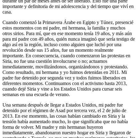
durante un par de meses antes de ser liberado. Esto fue una parte
importante y definitoria de mi adolescencia y del tiempo que viví en
casa.
Cuando comenzó la Primavera Árabe en Egipto y Túnez, presencié
estos momentos con mi padre, mi hermana, la familia y muchos
otros sirios. Para mí, que en ese momento tenía 19 años, y más aún
para mi padre con 49 años, quién nunca imaginó que sería testigo de
algo así en la región, incluso como alguien que luchó por una
revolución desde sus 15 años, fue un momento realmente
importante. En consecuencia, cuando comenzaron las protestas en
Siria, no fue una cuestión involucrarse o no; actuamos
inmediatamente, movilizándonos, organizándonos y protestando.
Como resultado, mi hermana y yo fuimos detenidas en 2011. Mi
padre fue detenido por segunda vez y todos fuimos liberados en
diferentes momentos. Continuamos con el activismo hasta 2013,
cuando dejé Siria y vine a los Estados Unidos para cursar seis
semanas en una escuela de verano.
Una semana después de llegar a Estados Unidos, mi padre fue
detenido por el régimen de Asad por tercera vez, el 2 de julio de
2013. En ese momento, las cosas habían cambiado en Siria y la
tensión había aumentado mucho, lo que significaba que no había
forma de volver. Mi madre y mis hermanas huyeron
inmediatamente, abandonaron nuestro hogar en Siria y llegaron de