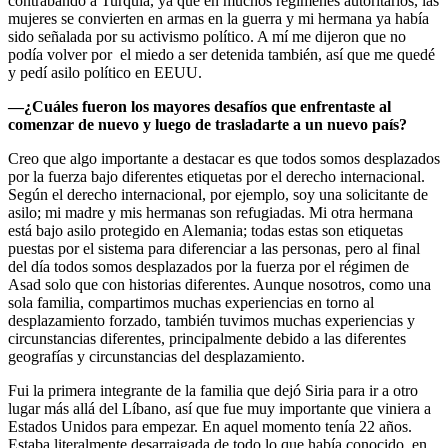
contrabando a Turquía, ya que en muchos regímenes autoritarios, las
mujeres se convierten en armas en la guerra y mi hermana ya había
sido señalada por su activismo político. A mí me dijeron que no
podía volver por el miedo a ser detenida también, así que me quedé
y pedí asilo político en EEUU.
—¿Cuáles fueron los mayores desafíos que enfrentaste al
comenzar de nuevo y luego de trasladarte a un nuevo país?
Creo que algo importante a destacar es que todos somos desplazados
por la fuerza bajo diferentes etiquetas por el derecho internacional.
Según el derecho internacional, por ejemplo, soy una solicitante de
asilo; mi madre y mis hermanas son refugiadas. Mi otra hermana
está bajo asilo protegido en Alemania; todas estas son etiquetas
puestas por el sistema para diferenciar a las personas, pero al final
del día todos somos desplazados por la fuerza por el régimen de
Asad solo que con historias diferentes. Aunque nosotros, como una
sola familia, compartimos muchas experiencias en torno al
desplazamiento forzado, también tuvimos muchas experiencias y
circunstancias diferentes, principalmente debido a las diferentes
geografías y circunstancias del desplazamiento.
Fui la primera integrante de la familia que dejó Siria para ir a otro
lugar más allá del Líbano, así que fue muy importante que viniera a
Estados Unidos para empezar. En aquel momento tenía 22 años.
Estaba literalmente desarraigada de todo lo que había conocido, en