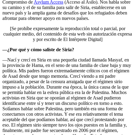
Compromiso de
Asylum Access
(Acceso al Asilo). Nos habla sobre
su camino y el de su familia para salir de Siria, establecerse en un
nuevo país y la amplia gama de desafíos que los refugiados deben
afrontar para obtener apoyo en nuevos países.
[Se prohíbe expresamente la reproducción total o parcial, por
cualquier medio, del contenido de esta web sin autorización expresa
y por escrito de El Intérprete Digital]
—¿Por qué y cómo saliste de Siria?
—Nací y crecí en Siria en una pequeña ciudad llamada Masyaf, en
la provincia de Hama, en el seno de una familia de clase baja y muy
política. Mis padres fueron extremadamente críticos con el régimen
de Asad desde que tengo memoria. Crecí viendo a mi padre
organizado, a pesar de la censura arraigada que el régimen sirio
impuso a la población. Durante esa época, la única causa de la que
se permitía hablar en la esfera pública era la de Palestina. Muchos
activistas en Siria que se oponían al régimen de Asad pudieron
identificarse entre sí y tener un discurso político en torno a esto.
Solíamos hablar sobre Palestina, pero también era una forma de
conectarnos con otros activistas. Y ese era relativamente el tema
aceptable del que podíamos hablar, así que crecí protestando por
eso. El régimen sirio siempre tuvo los ojos puestos en la familia y,
finalmente, mi padre fue secuestrado en 2006 por el régimen,