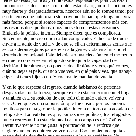
haciendo estas políticas y cómo estos responsables políticos están
tomando estas decisiones; con quién están dialogando. La actitud es
muy fuerte y, desgraciadamente, nosotros aún no lo somos tanto; por
eso tenemos que potenciar este movimiento para que tenga una voz
más fuerte, porque si somos capaces de comprometernos más con
los responsables políticos, quizá no se tomen estas decisiones.
Entiendo la política interna. Siempre dicen que es complicada.
Sinceramente, no creo que sea tan complicado. El hecho de que se
envíe a la gente de vuelta y de que se elijan determinadas zonas que
se consideran seguras para enviar a la gente, viola en sí mismo el
derecho internacional. Esto debería ser una elección: en el momento
en que te conviertes en refugiado se te quita la capacidad de
decisión. Literalmente, no puedes decidir dónde vives, qué comes,
cuándo dejas el país, cuándo vuelves, en qué país vives, qué trabajo
eliges, si tienes hijos o no. Y encima, te mandan de vuelta.
Y en lo que respecta al regreso, cuando hablamos de personas
desplazadas por la fuerza, siempre existe esta conexión con el hogar
y también esta suposición de que todo el mundo quiere volver a
casa. Creo que es una suposición que fue creada por los poderes
políticos para navegar por la política interna en torno a la acogida de
refugiados. La realidad es que, por razones políticas, los refugiados
nunca regresan. La estancia media en un campo es de 17 años.
Definitivamente no me gusta la politización de la retórica que
sugiere que todos quieren volver a casa. Eso también nos quita la