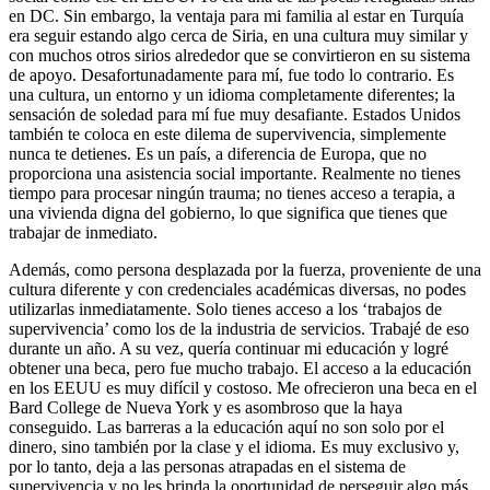
en DC. Sin embargo, la ventaja para mi familia al estar en Turquía
era seguir estando algo cerca de Siria, en una cultura muy similar y
con muchos otros sirios alrededor que se convirtieron en su sistema
de apoyo. Desafortunadamente para mí, fue todo lo contrario. Es
una cultura, un entorno y un idioma completamente diferentes; la
sensación de soledad para mí fue muy desafiante. Estados Unidos
también te coloca en este dilema de supervivencia, simplemente
nunca te detienes. Es un país, a diferencia de Europa, que no
proporciona una asistencia social importante. Realmente no tienes
tiempo para procesar ningún trauma; no tienes acceso a terapia, a
una vivienda digna del gobierno, lo que significa que tienes que
trabajar de inmediato.
Además, como persona desplazada por la fuerza, proveniente de una
cultura diferente y con credenciales académicas diversas, no podes
utilizarlas inmediatamente. Solo tienes acceso a los ‘trabajos de
supervivencia’ como los de la industria de servicios. Trabajé de eso
durante un año. A su vez, quería continuar mi educación y logré
obtener una beca, pero fue mucho trabajo. El acceso a la educación
en los EEUU es muy difícil y costoso. Me ofrecieron una beca en el
Bard College de Nueva York y es asombroso que la haya
conseguido. Las barreras a la educación aquí no son solo por el
dinero, sino también por la clase y el idioma. Es muy exclusivo y,
por lo tanto, deja a las personas atrapadas en el sistema de
supervivencia y no les brinda la oportunidad de perseguir algo más.