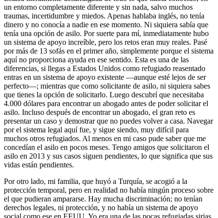
un entorno completamente diferente y sin nada, salvo muchos
traumas, incertidumbre y miedos. Apenas hablaba inglés, no tenía
dinero y no conocía a nadie en ese momento. Ni siquiera sabía que
tenía una opción de asilo. Por suerte para mí, inmediatamente hubo
un sistema de apoyo increíble, pero los retos eran muy reales. Pasé
por más de 13 sofás en el primer año, simplemente porque el sistema
aquí no proporciona ayuda en ese sentido. Esta es una de las
diferencias, si llegas a Estados Unidos como refugiado reasentado
entras en un sistema de apoyo existente —aunque esté lejos de ser
perfecto—; mientras que como solicitante de asilo, ni siquiera sabes
que tienes la opción de solicitarlo. Luego descubrí que necesitaba
4.000 dólares para encontrar un abogado antes de poder solicitar el
asilo. Incluso después de encontrar un abogado, el gran reto es
presentar un caso y demostrar que no puedes volver a casa. Navegar
por el sistema legal aquí fue, y sigue siendo, muy difícil para
muchos otros refugiados. Al menos en mi caso pude saber que me
concedían el asilo en pocos meses. Tengo amigos que solicitaron el
asilo en 2013 y sus casos siguen pendientes, lo que significa que sus
vidas están pendientes.
Por otro lado, mi familia, que huyó a Turquía, se acogió a la
protección temporal, pero en realidad no había ningún proceso sobre
el que pudieran ampararse. Hay mucha discriminación; no tenían
derechos legales, ni protección, y no había un sistema de apoyo
social como ese en EEUU. Yo era una de las pocas refugiadas sirias