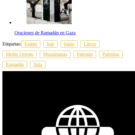
Oraciones de Ramadán en Gaza
Etiquetas:
Egipto
Irak
Islam
Libros
Medio Oriente
Musulmanas
Pakistán
Palestina
Ramadán
Siria