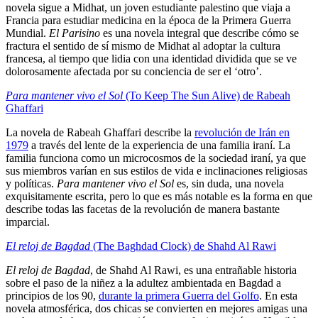
novela sigue a Midhat, un joven estudiante palestino que viaja a
Francia para estudiar medicina en la época de la Primera Guerra
Mundial.
El Parisino
es una novela integral que describe cómo se
fractura el sentido de sí mismo de Midhat al adoptar la cultura
francesa, al tiempo que lidia con una identidad dividida que se ve
dolorosamente afectada por su conciencia de ser el ‘otro’.
Para mantener vivo el Sol
(To Keep The Sun Alive) de Rabeah
Ghaffari
La novela de Rabeah Ghaffari describe la
revolución de Irán en
1979
a través del lente de la experiencia de una familia iraní. La
familia funciona como un microcosmos de la sociedad iraní, ya que
sus miembros varían en sus estilos de vida e inclinaciones religiosas
y políticas.
Para mantener vivo el Sol
es, sin duda, una novela
exquisitamente escrita, pero lo que es más notable es la forma en que
describe todas las facetas de la revolución de manera bastante
imparcial.
El reloj de Bagdad
(The Baghdad Clock) de Shahd Al Rawi
El reloj de Bagdad
,
de Shahd Al Rawi, es una entrañable historia
sobre el paso de la niñez a la adultez ambientada en Bagdad a
principios de los 90,
durante la primera Guerra del Golfo
. En esta
novela atmosférica, dos chicas se convierten en mejores amigas una