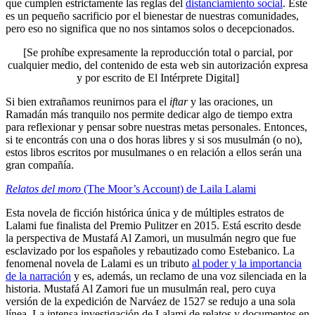
que cumplen estrictamente las reglas del
distanciamiento social
. Este
es un pequeño sacrificio por el bienestar de nuestras comunidades,
pero eso no significa que no nos sintamos solos o decepcionados.
[Se prohíbe expresamente la reproducción total o parcial, por
cualquier medio, del contenido de esta web sin autorización expresa
y por escrito de El Intérprete Digital]
Si bien extrañamos reunirnos para el
iftar
y las oraciones, un
Ramadán más tranquilo nos permite dedicar algo de tiempo extra
para reflexionar y pensar sobre nuestras metas personales. Entonces,
si te encontrás con una o dos horas libres y si sos musulmán (o no),
estos libros escritos por musulmanes o en relación a ellos serán una
gran compañía.
Relatos del moro
(The Moor’s Account) de Laila Lalami
Esta novela de ficción histórica única y de múltiples estratos de
Lalami fue finalista del Premio Pulitzer en 2015. Está escrito desde
la perspectiva de Mustafá Al Zamori, un musulmán negro que fue
esclavizado por los españoles y rebautizado como Estebanico. La
fenomenal novela de Lalami es un tributo
al poder y la importancia
de la narración
y es, además, un reclamo de una voz silenciada en la
historia. Mustafá Al Zamori fue un musulmán real, pero cuya
versión de la expedición de Narváez de 1527 se redujo a una sola
línea. La intensa investigación de Lalami de relatos y documentos en