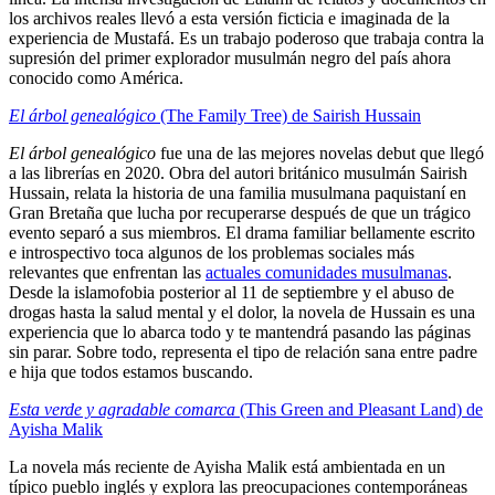
los archivos reales llevó a esta versión ficticia e imaginada de la
experiencia de Mustafá. Es un trabajo poderoso que trabaja contra la
supresión del primer explorador musulmán negro del país ahora
conocido como América.
El árbol genealógico
(The Family Tree) de Sairish Hussain
El árbol genealógico
fue una de las mejores novelas debut que llegó
a las librerías en 2020. Obra del autori británico musulmán Sairish
Hussain, relata la historia de una familia musulmana paquistaní en
Gran Bretaña que lucha por recuperarse después de que un trágico
evento separó a sus miembros. El drama familiar bellamente escrito
e introspectivo toca algunos de los problemas sociales más
relevantes que enfrentan las
actuales comunidades musulmanas
.
Desde la islamofobia posterior al 11 de septiembre y el abuso de
drogas hasta la salud mental y el dolor, la novela de Hussain es una
experiencia que lo abarca todo y te mantendrá pasando las páginas
sin parar. Sobre todo, representa el tipo de relación sana entre padre
e hija que todos estamos buscando.
Esta verde y agradable comarca
(This Green and Pleasant Land) de
Ayisha Malik
La novela más reciente de Ayisha Malik está ambientada en un
típico pueblo inglés y explora las preocupaciones contemporáneas