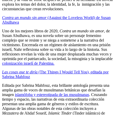
explora los temas del dolor, la identidad, la fe, la inmigración y las
circunstancias que crean revoluciones.
Contra un mundo sin amor
(Against the Loveless World) de Susan
Abulhawa
Uno de los mejores libros de 2020,
Contra un mundo sin amor
, de
Susan Abulhawa, es una novela sobre un personaje femenino
complejo que se resiste y se niega a someterse a la narrativa del
victimismo. Encerrada en un régimen de aislamiento en una prisión
israelí, Nahr reflexiona sobre su vida a lo largo de la historia. Sus
reflexiones revelan la vida de una mujer desplazada muchas veces y
oprimida por el patriarcado, la sociedad, la misoginia y la implacable
colonización israelí de Palestina.
Las cosas que te diría
(The Things I Would Tell You), editada por
Sabrina Mahfouz
Editada por Sabrina Mahfouz, esta brillante antología presenta una
amplia gama de voces de musulmanas británicas que desafían la
imagen
islamófoba y estereotipada de las musulmanas
. Cruzando
tiempo y espacio, las narrativas de esta extraordinaria colección
presentan una amplia gama de géneros y estilos de escritura.
Algunas de las obras notables de esta colección incluyen a
Mezzatera
de Ahdaf Soueif,
Islamic Tinder
(Tinder islámico) de