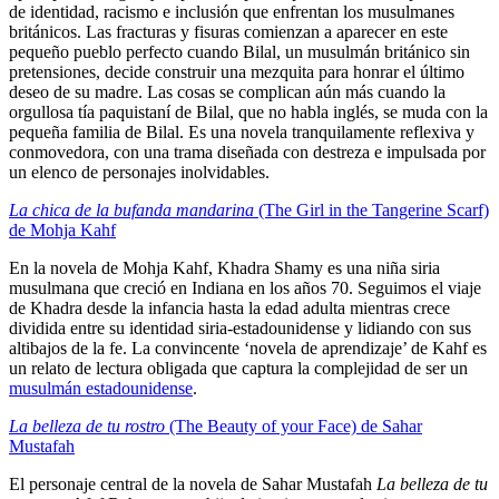
de identidad, racismo e inclusión que enfrentan los musulmanes
británicos. Las fracturas y fisuras comienzan a aparecer en este
pequeño pueblo perfecto cuando Bilal, un musulmán británico sin
pretensiones, decide construir una mezquita para honrar el último
deseo de su madre. Las cosas se complican aún más cuando la
orgullosa tía paquistaní de Bilal, que no habla inglés, se muda con la
pequeña familia de Bilal. Es una novela tranquilamente reflexiva y
conmovedora, con una trama diseñada con destreza e impulsada por
un elenco de personajes inolvidables.
La chica de la bufanda mandarina
(The Girl in the Tangerine Scarf)
de Mohja Kahf
En la novela de Mohja Kahf, Khadra Shamy es una niña siria
musulmana que creció en Indiana en los años 70. Seguimos el viaje
de Khadra desde la infancia hasta la edad adulta mientras crece
dividida entre su identidad siria-estadounidense y lidiando con sus
altibajos de la fe. La convincente ‘novela de aprendizaje’ de Kahf es
un relato de lectura obligada que captura la complejidad de ser un
musulmán estadounidense
.
La belleza de tu rostro
(The Beauty of your Face) de Sahar
Mustafah
El personaje central de la novela de Sahar Mustafah
La belleza de tu