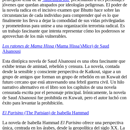
jóvenes que quedan atrapados por ideologías peligrosas. El poder de
la novela radica en el incisivo examen que Bhutto hace sobre las
circunstancias de cada individuo para comprender qué es lo que
finalmente los lleva a dejar la comodidad de sus vidas privilegiadas
y prometedoras para unirse a una organización terrorista radical. Es
un trabajo fascinante que intenta representar cómo los poderosos se
aprovechan de los más vulnerables.
Los ratones de Mama Hissa
(Mama Hissa’sMice) de Saud
Alsanousi
Esta distópica novela de Saud Alsanousi es una obra fascinante que
exhibe temas de amistad, rebelión y censura. La novela, contada
desde la sensible y consciente perspectiva de Katkout, sigue a un
grupo de amigos que forman un grupo de rebelión en un Kuwait del
futuro cercano que está atravesando una febril guerra civil. Un hilo
narrativo alternativo en el libro son los capítulos de una novela
censurada escrita por el personaje principal. Irónicamente, la novela
de Saud Alsanousi fue prohibida en Kuwait, pero el autor luchó con
éxito para levantar la prohibición.
El Parisino
(The Parisian) de Isabella Hammad
La novela de Isabella Hammad
El Parisino
ofrece una perspectiva
única, centrada en los árabes, desde la geopolítica del siglo XX. La