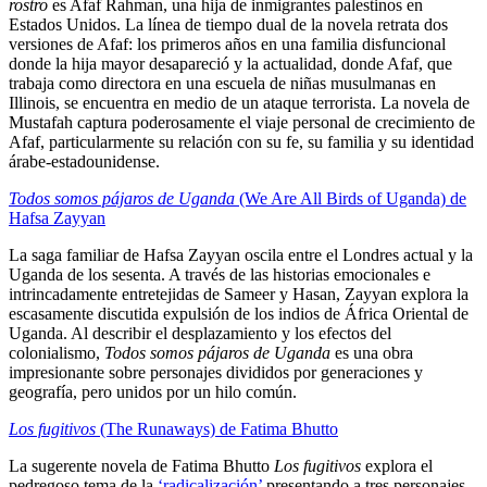
rostro
es Afaf Rahman, una hija de inmigrantes palestinos en
Estados Unidos. La línea de tiempo dual de la novela retrata dos
versiones de Afaf: los primeros años en una familia disfuncional
donde la hija mayor desapareció y la actualidad, donde Afaf, que
trabaja como directora en una escuela de niñas musulmanas en
Illinois, se encuentra en medio de un ataque terrorista. La novela de
Mustafah captura poderosamente el viaje personal de crecimiento de
Afaf, particularmente su relación con su fe, su familia y su identidad
árabe-estadounidense.
Todos somos pájaros de Uganda
(We Are All Birds of Uganda) de
Hafsa Zayyan
La saga familiar de Hafsa Zayyan oscila entre el Londres actual y la
Uganda de los sesenta. A través de las historias emocionales e
intrincadamente entretejidas de Sameer y Hasan, Zayyan explora la
escasamente discutida expulsión de los indios de África Oriental de
Uganda. Al describir el desplazamiento y los efectos del
colonialismo,
Todos somos pájaros de Uganda
es una obra
impresionante sobre personajes divididos por generaciones y
geografía, pero unidos por un hilo común.
Los fugitivos
(The Runaways) de Fatima Bhutto
La sugerente novela de Fatima Bhutto
Los fugitivos
explora el
pedregoso tema de la
‘radicalización’
presentando a tres personajes