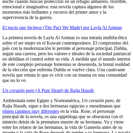
noche cuando buscan protección en un refugio antiaéreo. Horrible,
emocional e imaginativa: esta novela captura algunos de los
momentos más brillantes y oscuros del primer amor y la
supervivencia de la guerra.
El pacto que hicimos
(The Pact We Made) por Layla Al Ammar
La primera novela de Layla Al Ammar es una mirada multifacética
sobre el ser mujer en el Kuwait contemporáneo. El compromiso del
país con la modernización le permite al personaje principal, Dahlia,
seguir una carrera, pero los valores e ideales de la sociedad patriarcal
no debilitan el control sobre su vida. A medida que el mundo interior
de este complejo personaje femenino se desenreda, la brutal realidad
de la elección que enfrenta Dahlia se vuelve clara. Una cautivante
novela que retrata lo que es vivir con un trauma en una comunidad
que no lo ve.
Un corazón puro
(A Pure Heart) de Rajia Hassib
Ambientada entre Egipto y Norteamérica,
Un corazón puro
,
de
Rajia Hassib, sigue a dos hermanas egipcias y musulmanas que
eligen caminos muy diferentes
en la vida. Rose, el personaje
principal de la novela, es una egiptóloga que se obsesiona con el
misterio detrás de la prematura muerte de su hermana. Va y viene
entre los relatos de las hermanas, la vida de Gameela antes de su
muerte y la vida de Rose después de perder a su hermana. La novela