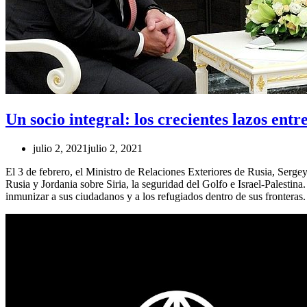
Un socio integral: los crecientes lazos en
julio 2, 2021
julio 2, 2021
El 3 de febrero, el Ministro de Relaciones Exteriores de Rusia, Serg
Rusia y Jordania sobre Siria, la seguridad del Golfo e Israel-Palesti
inmunizar a sus ciudadanos y a los refugiados dentro de sus fronteras.